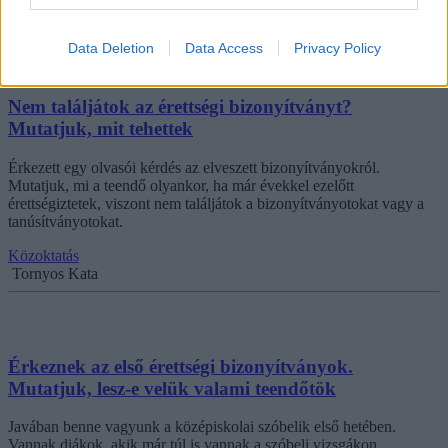
Gál Luca
Data Deletion
Data Access
Privacy Policy
Nem találjátok az érettségi bizonyítványt?
Mutatjuk, mit tehettek
Érkezett egy olvasói kérdés az elveszett bizonyítványokról.
Mutatjuk, mi a teendő olyankor, ha már évekkel ezelőtt
érettségiztetek, viszont nem találjátok a bizonyítványotokat vagy a
tanúsítványotokat.
Közoktatás
Tornyos Kata
Érkeznek az első érettségi bizonyítványok.
Mutatjuk, lesz-e velük valami teendőtök
Javában benne vagyunk a középiskolai szóbelik első hetében.
Vannak diákok, akik már túl is vannak a szóbeli vizsgákon,