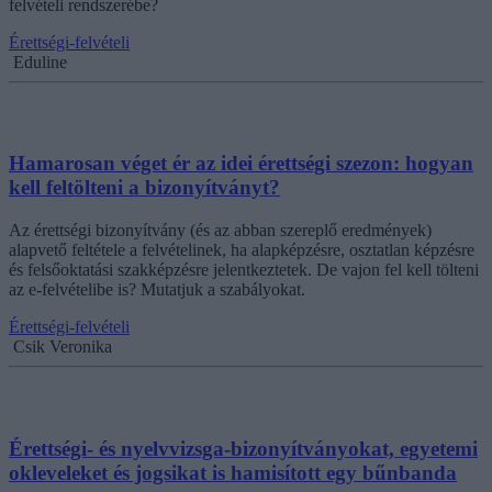
felvételi rendszerébe?
Érettségi-felvételi
Eduline
Hamarosan véget ér az idei érettségi szezon: hogyan
kell feltölteni a bizonyítványt?
Az érettségi bizonyítvány (és az abban szereplő eredmények)
alapvető feltétele a felvételinek, ha alapképzésre, osztatlan képzésre
és felsőoktatási szakképzésre jelentkeztetek. De vajon fel kell tölteni
az e-felvételibe is? Mutatjuk a szabályokat.
Érettségi-felvételi
Csik Veronika
Érettségi- és nyelvvizsga-bizonyítványokat, egyetemi
okleveleket és jogsikat is hamisított egy bűnbanda