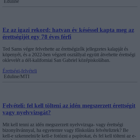
Eduline
Ez az igazi rekord: hatvan év késéssel kapta meg az
érettségijét egy 78 éves férfi
Ted Sams végre felvehette az érettségizők jellegzetes kalapját és
köpenyét, és a 2022-ben végzett osztállyal együtt átvehette érettségi
oklevelét a dél-kaliforniai San Gabriel középiskolában.
Érettségi-felvételi
Eduline/MTI
Felvételi: fel kell tölteni az idén megszerzett érettségit
vagy nyelvvizsgát?
Mit kell tenni az idén megszerzett nyelvvizsga- vagy érettségi
bizonyítvánnyal, ha egyetemre vagy főiskolára felvételiztek? Be
kell-e szkennelni/le kell-e fotózni a papírokat, és fel kell tölteni az e-