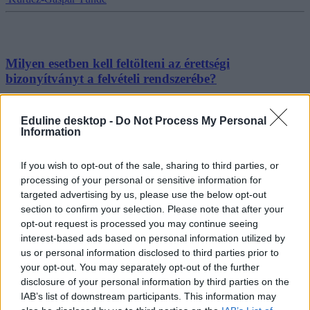
Milyen esetben kell feltölteni az érettségi
bizonyítványt a felvételi rendszerébe?
A jelentkezéshez és a pontszámításhoz szükséges dokumentumokat
2024. július 10-ig kell feltölteni az E-felvételi rendszerébe.
Eduline desktop -
Do Not Process My Personal
Information
Érettségi-felvételi
Gál Luca
If you wish to opt-out of the sale, sharing to third parties, or
processing of your personal or sensitive information for
targeted advertising by us, please use the below opt-out
section to confirm your selection. Please note that after your
Mennyi kell ahhoz, hogy görbüljön? Pontszámítás
opt-out request is processed you may continue seeing
az érettségin
interest-based ads based on personal information utilized by
us or personal information disclosed to third parties prior to
Mutatjuk, milyen eredményt kell elérni ahhoz, hogy közép- és emelt
your opt-out. You may separately opt-out of the further
szinten is meglegyen a kettes érettségi.
disclosure of your personal information by third parties on the
Érettségi-felvételi
IAB’s list of downstream participants. This information may
Gál Luca