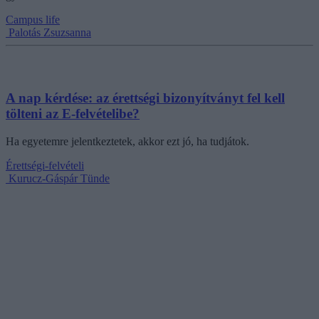
Campus life
Palotás Zsuzsanna
A nap kérdése: az érettségi bizonyítványt fel kell
tölteni az E-felvételibe?
Ha egyetemre jelentkeztetek, akkor ezt jó, ha tudjátok.
Érettségi-felvételi
Kurucz-Gáspár Tünde