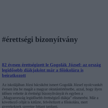
#érettségi bizonyítvány
82 évesen érettségizett le Gogolák József: az ország
legidősebb diákjaként már a főiskolára is
beiratkozott
Az iskolájában Józsi bácsiként ismert Gogolák József nyolcvankét
évesen írta be magát a magyar oktatástörténetbe, azzal, hogy ilyen
idősen vehette át érettségi bizonyítványát és egyben a
„Magyarország legidősebb érettségiző diákja” elismerést. Már a
következő célját is kitűzte, felvételizett a főiskolára, mert
gyerekeknek szeretne hittant tanítani.