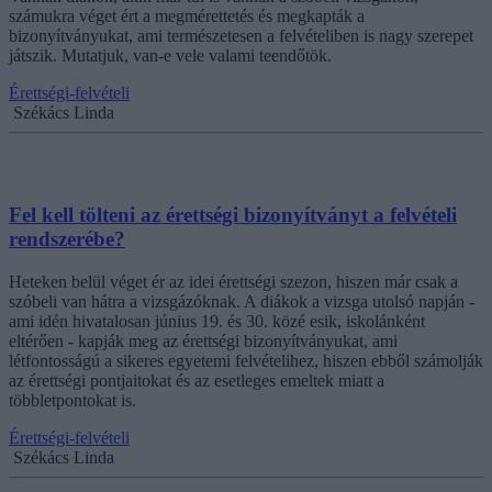
számukra véget ért a megmérettetés és megkapták a
bizonyítványukat, ami természetesen a felvételiben is nagy szerepet
játszik. Mutatjuk, van-e vele valami teendőtök.
Érettségi-felvételi
Székács Linda
Fel kell tölteni az érettségi bizonyítványt a felvételi
rendszerébe?
Heteken belül véget ér az idei érettségi szezon, hiszen már csak a
szóbeli van hátra a vizsgázóknak. A diákok a vizsga utolsó napján -
ami idén hivatalosan június 19. és 30. közé esik, iskolánként
eltérően - kapják meg az érettségi bizonyítványukat, ami
létfontosságú a sikeres egyetemi felvételihez, hiszen ebből számolják
az érettségi pontjaitokat és az esetleges emeltek miatt a
többletpontokat is.
Érettségi-felvételi
Székács Linda