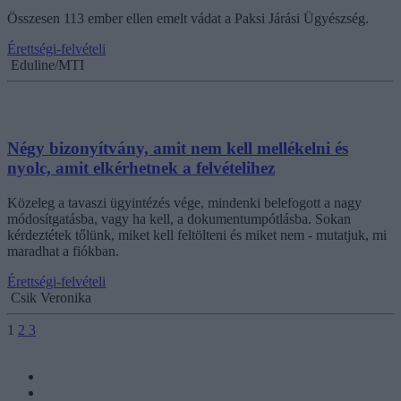
Összesen 113 ember ellen emelt vádat a Paksi Járási Ügyészség.
Érettségi-felvételi
Eduline/MTI
Négy bizonyítvány, amit nem kell mellékelni és
nyolc, amit elkérhetnek a felvételihez
Közeleg a tavaszi ügyintézés vége, mindenki belefogott a nagy
módosítgatásba, vagy ha kell, a dokumentumpótlásba. Sokan
kérdeztétek tőlünk, miket kell feltölteni és miket nem - mutatjuk, mi
maradhat a fiókban.
Érettségi-felvételi
Csik Veronika
1
2
3