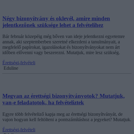
Négy bizonyítvány és oklevél, amire minden
jelentkezőnek szüksége lehet a felvételihez
Bár február közepéig még bőven van ideje jelentkezni egyetemre
annak, aki szeptemberben szeretné elkezdeni a tanulmányait, a
megfelelő papírokat, igazolásokat és bizonyítványokat nem árt
időben elővenni vagy beszerezni. Mutatjuk, mire lesz szükség.
Érettségi-felvételi
Eduline
Megvan az érettségi bizonyítványotok? Mutatjuk,
van-e feladatotok, ha felvételiztek
Egyre több felvételiző kapja meg az érettségi bizonyítványát, de
vajon hogyan kell feltölteni a pontszámításhoz a jegyeket? Mutatjuk.
Érettségi-felvételi