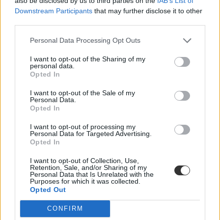
also be disclosed by us to third parties on the
IAB’s List of
Downstream Participants
that may further disclose it to other
third parties.
Personal Data Processing Opt Outs
Ingyen szerezhetnek érettségit a korai
iskolaelhagyók Kübekházán
I want to opt-out of the Sharing of my
personal data.
Az önkormányzat célja, hogy minden arra alkalmas, képesítés
Opted In
nélküli közmunkást beiskolázzanak.
I want to opt-out of the Sale of my
Közoktatás
Personal Data.
Opted In
Székács Linda
I want to opt-out of processing my
Personal Data for Targeted Advertising.
Opted In
Bizonyítvány, tanúsítvány, törzslapkivonat: mi mit
I want to opt-out of Collection, Use,
jelent az érettségin?
Retention, Sale, and/or Sharing of my
Personal Data that Is Unrelated with the
Purposes for which it was collected.
Az érettségi vizsgák teljesítéséről minden vizsgázó kap egy
Opted Out
dokumentumot, ez azonban nem csak a bizonyítvány lehet.
Mutatjuk, hogy mik járhatnak még a sikeres vizsgáért.
CONFIRM
Érettségi-felvételi