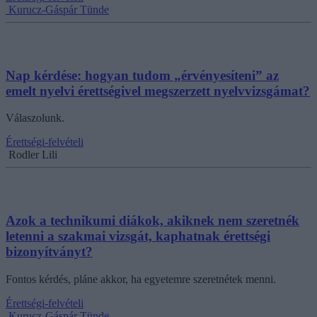
Kurucz-Gáspár Tünde
Nap kérdése: hogyan tudom „érvényesíteni” az
emelt nyelvi érettségivel megszerzett nyelvvizsgámat?
Válaszolunk.
Érettségi-felvételi
Rodler Lili
Azok a technikumi diákok, akiknek nem szeretnék
letenni a szakmai vizsgát, kaphatnak érettségi
bizonyítványt?
Fontos kérdés, pláne akkor, ha egyetemre szeretnétek menni.
Érettségi-felvételi
Kurucz-Gáspár Tünde