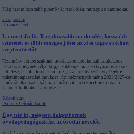
Még három hosszabb pihenő vár rátok idén: mutatjuk a dátumokat.
Campus life
Kovács Dóri
Lannert Judit: Rugalmasabb napkezdés, hosszabb
szünetek és több mozgás jöhet az alsó tagozatokban
szeptembertől
Tizennégy pontos szakmai javaslatcsomagot kaptak az általános
iskolák, amelynek célja, hogy csökkenjen az alsó tagozatos diákok
terhelése, és több idő jusson mozgásra, kreatív tevékenységekre,
valamint tapasztalati tanulásra. Az intézmények már a 2026/2027-es
tanévtől alkalmazhatják az ajánlásokat – írta Facebook-oldalán
Lannert Judit oktatási miniszter.
Közoktatás
Kurucz-Gáspár Tünde
Úgy néz ki, mégsem dolgozhatnak
óvodapedagógusként az óvodai nevelők
Kizárólag diplomások lehetnek óvónők, az óvodai nevelőket