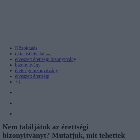
Közoktatás
oktatási hivatal
elveszett érettségi bizonyítvány
bizonyítvány
érettségi bizonyítvány
elveszett érettségi
+1
Nem találjátok az érettségi
bizonyítványt? Mutatjuk, mit tehettek