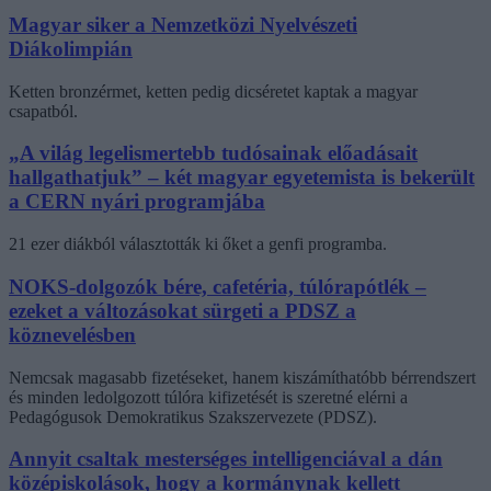
Magyar siker a Nemzetközi Nyelvészeti
Diákolimpián
Ketten bronzérmet, ketten pedig dicséretet kaptak a magyar
csapatból.
„A világ legelismertebb tudósainak előadásait
hallgathatjuk” – két magyar egyetemista is bekerült
a CERN nyári programjába
21 ezer diákból választották ki őket a genfi programba.
NOKS-dolgozók bére, cafetéria, túlórapótlék –
ezeket a változásokat sürgeti a PDSZ a
köznevelésben
Nemcsak magasabb fizetéseket, hanem kiszámíthatóbb bérrendszert
és minden ledolgozott túlóra kifizetését is szeretné elérni a
Pedagógusok Demokratikus Szakszervezete (PDSZ).
Annyit csaltak mesterséges intelligenciával a dán
középiskolások, hogy a kormánynak kellett