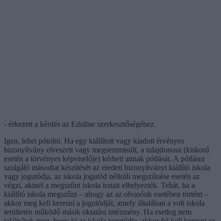
- érkezett a kérdés az Eduline szerkesztőségéhez.
Igen, lehet pótolni. Ha egy kiállított vagy kiadott érvényes
bizonyítvány elveszett vagy megsemmisült, a tulajdonosa (kiskorú
esetén a törvényes képviselője) kérheti annak pótlását. A pótlásra
szolgáló másodlat készítését az eredeti bizonyítványt kiállító iskola
vagy jogutódja, az iskola jogutód nélküli megszűnése esetén az
végzi, akinél a megszűnt iskola iratait elhelyezték. Tehát, ha a
kiállító iskola megszűnt – ahogy az az olvasónk esetében történt –
akkor meg kell keresni a jogutódját, amely általában a volt iskola
terültetén működő másik oktatási intézmény. Ha esetleg nem
találnátok meg, hogy ki az iskola jogutódja, akkor fel kell keresni az