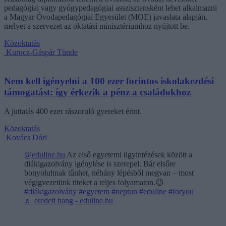
pedagógiai vagy gyógypedagógiai asszisztensként lehet alkalmazni
a Magyar Óvodapedagógiai Egyesület (MOE) javaslata alapján,
melyet a szervezet az oktatási minisztériumhoz nyújtott be.
Közoktatás
Kurucz-Gáspár Tünde
Nem kell igényelni a 100 ezer forintos iskolakezdési
támogatást: így érkezik a pénz a családokhoz
A juttatás 400 ezer rászoruló gyereket érint.
Közoktatás
Kovács Dóri
@eduline.hu
Az első egyetemi ügyintézések között a
diákigazolvány igénylése is szerepel. Bár elsőre
bonyolultnak tűnhet, néhány lépésből megvan – most
végigvezetünk titeket a teljes folyamaton.😉
#diákigazolvány
#egyetem
#neptun
#eduline
#foryou
♬ eredeti hang - eduline.hu