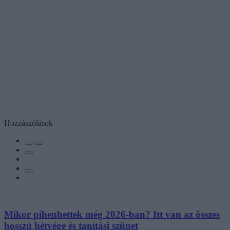
Hozzászólások
Mikor pihenhettek még 2026-ban? Itt van az összes
hosszú hétvége és tanítási szünet