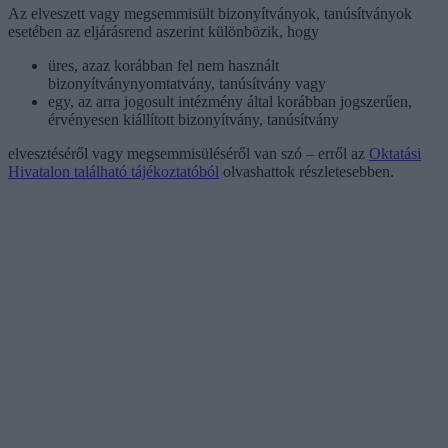
Az elveszett vagy megsemmisült bizonyítványok, tanúsítványok
esetében az eljárásrend aszerint különbözik, hogy
üres, azaz korábban fel nem használt
bizonyítványnyomtatvány, tanúsítvány vagy
egy, az arra jogosult intézmény által korábban jogszerűen,
érvényesen kiállított bizonyítvány, tanúsítvány
elvesztéséről vagy megsemmisüléséről van szó – erről az
Oktatási
Hivatalon található tájékoztatóból
olvashattok részletesebben.