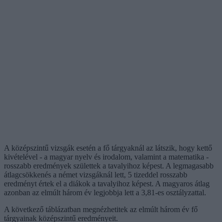
A középszintű vizsgák esetén a fő tárgyaknál az látszik, hogy kettő
kivételével - a magyar nyelv és irodalom, valamint a matematika -
rosszabb eredmények születtek a tavalyihoz képest. A legmagasabb
átlagcsökkenés a német vizsgáknál lett, 5 tizeddel rosszabb
eredményt értek el a diákok a tavalyihoz képest. A magyaros átlag
azonban az elmúlt három év legjobbja lett a 3,81-es osztályzattal.
A következő táblázatban megnézhetitek az elmúlt három év fő
tárgyainak középszintű eredményeit.