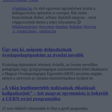
@eduline.hu
Az első egyetemi ügyintézések között a
diákigazolvány igénylése is szerepel. Bár elsőre
bonyolultnak tűnhet, néhány lépésből megvan – most
végigvezetünk titeket a teljes folyamaton.😉
#diákigazolvány
#egyetem
#neptun
#eduline
#foryou
♬ eredeti hang - eduline.hu
Úgy néz ki, mégsem dolgozhatnak
óvodapedagógusként az óvodai nevelők
Kizárólag diplomások lehetnek óvónők, az óvodai nevelőket
pedagógiai vagy gyógypedagógiai asszisztensként lehet alkalmazni
a Magyar Óvodapedagógiai Egyesület (MOE) javaslata alapján,
melyet a szervezet az oktatási minisztériumhoz nyújtott be.
„A világ legelismertebb tudósainak előadásait
hallgathatjuk” – két magyar egyetemista is bekerült
a CERN nyári programjába
21 ezer diákból választották ki őket a genfi programba.