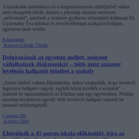
A kisiskolák tanárhiánya és a kisgimnáziumok elitképzővé válása
nem elszigetelt hibák, hanem a jelenlegi oktatási szerkezet
„erővonalai”, amelyek a rendszer gyökeres reformjáért kiáltanak Dr.
Gyarmathy Éva klinikai és neveléslélektani szakpszichológus,
egyetemi tanár szerint.
Közoktatás
Kurucz-Gáspár Tünde
Dolgoznának az egyetem mellett, mégsem
vállalhatnak diákmunkát – több mint százezer
levelezős hallgatót érinthet a szabály
„Szinte bárhol voltam állásinterjún, mikor megtudták, hogy levelező
tagozatos hallgató vagyok, egyből húzni kezdték a szájukat” –
számolt be tapasztalatairól az Eduline-nak egy egyetemista. Példája
azonban korántsem egyedi: több levelezős hallgató számolt be
hasonló nehézségekről.
Campus life
Kovács Dóri
Eltörölnék a 45 perces iskola-előkészítőt, újra az