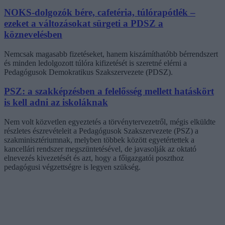
NOKS-dolgozók bére, cafetéria, túlórapótlék –
ezeket a változásokat sürgeti a PDSZ a
köznevelésben
Nemcsak magasabb fizetéseket, hanem kiszámíthatóbb bérrendszert
és minden ledolgozott túlóra kifizetését is szeretné elérni a
Pedagógusok Demokratikus Szakszervezete (PDSZ).
PSZ: a szakképzésben a felelősség mellett hatáskört
is kell adni az iskoláknak
Nem volt közvetlen egyeztetés a törvénytervezetről, mégis elküldte
részletes észrevételeit a Pedagógusok Szakszervezete (PSZ) a
szakminisztériumnak, melyben többek között egyetértettek a
kancellári rendszer megszüntetésével, de javasolják az oktató
elnevezés kivezetését és azt, hogy a főigazgatói poszthoz
pedagógusi végzettségre is legyen szükség.