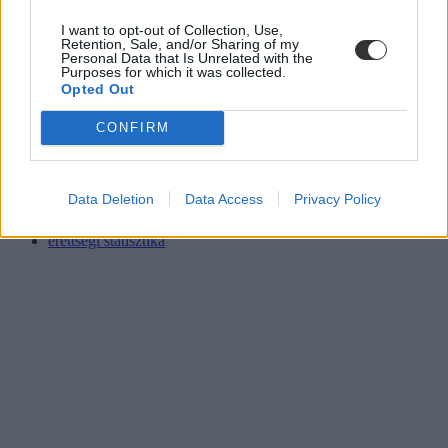
I want to opt-out of Collection, Use,
Retention, Sale, and/or Sharing of my
Personal Data that Is Unrelated with the
Purposes for which it was collected.
Opted Out
CONFIRM
írásbeli érettségi
érettségi vizsga
fő tárgyak
Data Deletion
Data Access
Privacy Policy
érettségi eredmények
érettségi 2019
érettségi statisztika