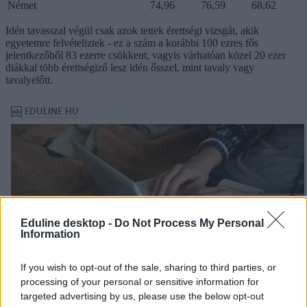
Német
74,96
76,59
68,62
Idén tavasszal végül csak azok tettek érettségi vizsgát, akik
egyetemre felvételiztek - ez a szám a korábbi 100 ezres fős
jelentkezőből 83 ezerre csökkent, vagyis várhatóan közel 20 ezer
diákkal több érettségiző lesz idén ősszel, mint tavaly vagy
tavalyelőtt.
Eduline desktop -
Do Not Process My Personal
Information
If you wish to opt-out of the sale, sharing to third parties, or
processing of your personal or sensitive information for
targeted advertising by us, please use the below opt-out