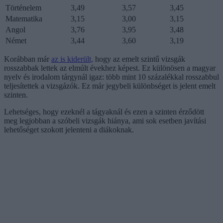
Történelem
3,49
3,57
3,45
Matematika
3,15
3,00
3,15
Angol
3,76
3,95
3,48
Német
3,44
3,60
3,19
Korábban már
az is kiderült,
hogy az emelt szintű vizsgák
rosszabbak lettek az elmúlt évekhez képest. Ez különösen a magyar
nyelv és irodalom tárgynál igaz: több mint 10 százalékkal rosszabbul
teljesítettek a vizsgázók. Ez már jegybeli különbséget is jelent emelt
szinten.
Lehetséges, hogy ezeknél a tágyaknál és ezen a szinten érződött
meg legjobban a szóbeli vizsgák hiánya, ami sok esetben javítási
lehetőséget szokott jelenteni a diákoknak.