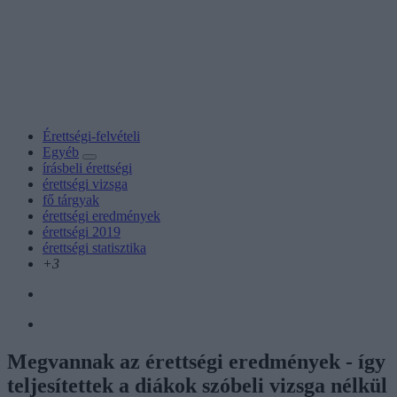
Érettségi-felvételi
Egyéb
írásbeli érettségi
érettségi vizsga
fő tárgyak
érettségi eredmények
érettségi 2019
érettségi statisztika
+3
Megvannak az érettségi eredmények - így
teljesítettek a diákok szóbeli vizsga nélkül