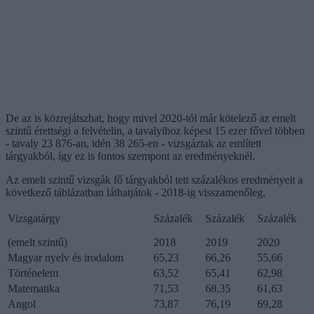
De az is közrejátszhat, hogy mivel 2020-tól már kötelező az emelt
szintű érettségi a felvételin, a tavalyihoz képest 15 ezer fővel többen
- tavaly 23 876-an, idén 38 265-en - vizsgáztak az említett
tárgyakból, így ez is fontos szempont az eredményeknél.
Az emelt szintű vizsgák fő tárgyakból tett százalékos eredményeit a
következő táblázatban láthatjátok - 2018-ig visszamenőleg.
Vizsgatárgy
Százalék
Százalék
Százalék
(emelt szintű)
2018
2019
2020
Magyar nyelv és irodalom
65,23
66,26
55,66
Történelem
63,52
65,41
62,98
Matematika
71,53
68,35
61,63
Angol
73,87
76,19
69,28