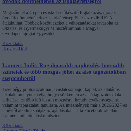
óvodák dönthetnének az iskolaérettségről
Megszűnhet a 45 perces iskola-előkészítő foglalkozás, újra az
óvodák dönthetnének az iskolaérettségről, és az oviKRÉTA is
átalakulhat. Többek között ezeket a változtatásokat javasolta az
Oktatási és Gyermekügyi Minisztériumnak a Magyar
Óvodapedagógiai Egyesület.
Közoktatás
Kovács Dóri
Lannert Judit: Rugalmasabb napkezdés, hosszabb
szünetek és több mozgás jöhet az alsó tagozatokban
szeptembertől
Tizennégy pontos szakmai javaslatcsomagot kaptak az általános
iskolák, amelynek célja, hogy csökkenjen az alsó tagozatos diákok
terhelése, és több idő jusson mozgásra, kreatív tevékenységekre,
valamint tapasztalati tanulásra. Az intézmények már a 2026/2027-es
tanévtől alkalmazhatják az ajánlásokat – írta Facebook-oldalán
Lannert Judit oktatási miniszter.
Közoktatás
Kurucz-Gáspár Tünde