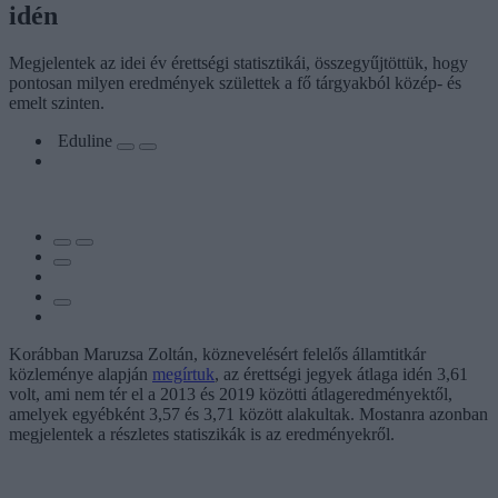
idén
Megjelentek az idei év érettségi statisztikái, összegyűjtöttük, hogy
pontosan milyen eredmények születtek a fő tárgyakból közép- és
emelt szinten.
Eduline
Korábban Maruzsa Zoltán, köznevelésért felelős államtitkár
közleménye alapján
megírtuk
, az érettségi jegyek átlaga idén 3,61
volt, ami nem tér el a 2013 és 2019 közötti átlageredményektől,
amelyek egyébként 3,57 és 3,71 között alakultak. Mostanra azonban
megjelentek a részletes statiszikák is az eredményekről.