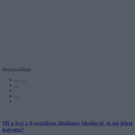
Hozzászólások
Mi a baj a 8 osztályos általános iskolával, és mi jöhet
helyette?