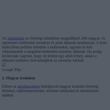
Az
alkalmazás
az érettségi adattárban megtalálható 268 magyar- és
egyetemes történelmi eseményt és azok dátumát tartalmazza. A teszt
funkcióban próbára tehetitek a tudásotokat, ugyanis ki kell
választanotok a megadott történelmi esemény dátumát. Ha pedig
kíváncsiak vagytok, hogy mi történt egy adott évben, akkor a
dátumra kattintva elolvashatjátok az esemény leírását.
Google Play
2. Magyar irodalom
Ebben az
alkalmazásban
kidolgozott magyar irodalmi érettségi
tételeket, műértelmezéseket, részletes leírásokat és elemzéseket
találtok.