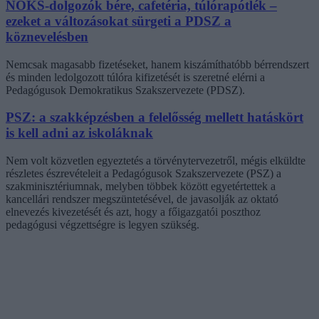
NOKS-dolgozók bére, cafetéria, túlórapótlék –
ezeket a változásokat sürgeti a PDSZ a
köznevelésben
Nemcsak magasabb fizetéseket, hanem kiszámíthatóbb bérrendszert
és minden ledolgozott túlóra kifizetését is szeretné elérni a
Pedagógusok Demokratikus Szakszervezete (PDSZ).
PSZ: a szakképzésben a felelősség mellett hatáskört
is kell adni az iskoláknak
Nem volt közvetlen egyeztetés a törvénytervezetről, mégis elküldte
részletes észrevételeit a Pedagógusok Szakszervezete (PSZ) a
szakminisztériumnak, melyben többek között egyetértettek a
kancellári rendszer megszüntetésével, de javasolják az oktató
elnevezés kivezetését és azt, hogy a főigazgatói poszthoz
pedagógusi végzettségre is legyen szükség.