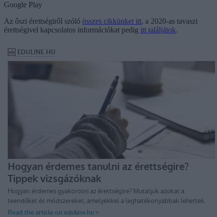
Google Play
Az őszi érettségiről szóló
összes cikkünket itt
, a 2020-as tavaszi
érettségivel kapcsolatos információkat pedig
itt találjátok
.