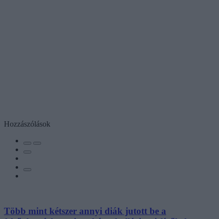
Hozzászólások
Több mint kétszer annyi diák jutott be a