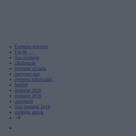
Érettségi-felvételi
Egyéb
őszi érettségi
alkalmazás
érettségi vizsgák
ingyenes app
érettségi felkészülés
belföld
érettségi 2020
érettségi 2019
appajánló
őszi érettségi 2019
érettségi appok
+8