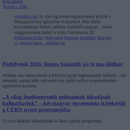
Közoktatás
Kovács Dóri
@eduline.hu
Az első egyetemi ügyintézések között a
diákigazolvány igénylése is szerepel. Bár elsőre
bonyolultnak tűnhet, néhány lépésből megvan – most
végigvezetünk titeket a teljes folyamaton.😉
#diákigazolvány
#egyetem
#neptun
#eduline
#foryou
♬ eredeti hang - eduline.hu
Pótfelvételi 2026: fontos határidő jár le ma éjfélkor
Néhány óra múlva bezár a felvi.hu egyik legfontosabb felülete – aki
lemarad, annak idén már nem lesz újabb esélye szeptemberben
egyetemet kezdeni.
„A világ legelismertebb tudósainak előadásait
hallgathatjuk” – két magyar egyetemista is bekerült
a CERN nyári programjába
21 ezer diákból választották ki őket a genfi programba.