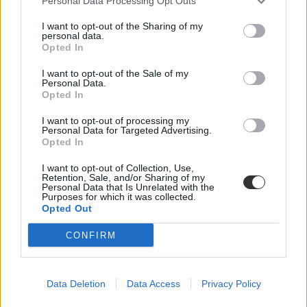
Personal Data Processing Opt Outs
I want to opt-out of the Sharing of my
personal data.
Opted In
őszi érettségi
alkalmazás
I want to opt-out of the Sale of my
érettségi vizsgák
Personal Data.
ingyenes app
Opted In
érettségi felkészülés
belföld
I want to opt-out of processing my
Personal Data for Targeted Advertising.
érettségi 2020
Opted In
érettségi 2019
appajánló
őszi érettségi 2019
I want to opt-out of Collection, Use,
Retention, Sale, and/or Sharing of my
érettségi appok
Personal Data that Is Unrelated with the
Purposes for which it was collected.
Opted Out
CONFIRM
Data Deletion
Data Access
Privacy Policy