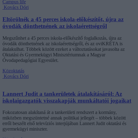
Campus life
Kovács Dóri
Eltörölnék a 45 perces iskola-előkészítőt, újra az
óvodák dönthetnének az iskolaérettségről
Megszűnhet a 45 perces iskola-előkészítő foglalkozás, újra az
óvodák dönthetnének az iskolaérettségről, és az oviKRÉTA is
átalakulhat. Többek között ezeket a változtatásokat javasolta az
Oktatási és Gyermekügyi Minisztériumnak a Magyar
Óvodapedagógiai Egyesület.
Közoktatás
Kovács Dóri
Lannert Judit a tankerületek átalakításáról: Az
iskolaigazgatók visszakapják munkáltatói jogaikat
Fokozatosan alakítaná át a tankerületi rendszert a kormány,
miközben megszüntetné annak politikai jellegét – többek között
erről beszélt első televíziós interjújában Lannert Judit oktatási és
gyermekügyi miniszter.