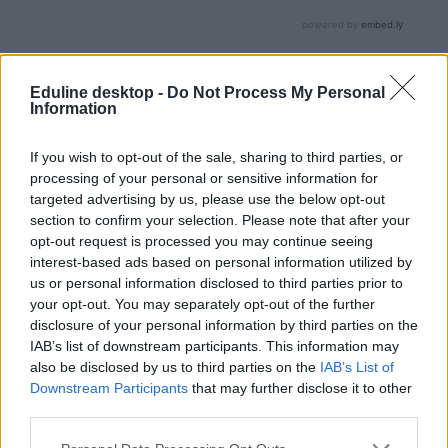
Tetszett a cikk? Iratkozz fel hírlevelünkre
Eduline desktop -
Do Not Process My Personal
Ha szeretnéd megkapni legfrissebb cikkeinket az érettségiről, az
Information
egyetemi-főiskolai és a középiskolai felvételiről, ha érdekelnek a
felsőoktatás, a közoktatás, a nyelvoktatás és a felnőttképzés
legfontosabb változásai,
iratkozz fel hírleveleinkre
.
If you wish to opt-out of the sale, sharing to third parties, or
processing of your personal or sensitive information for
targeted advertising by us, please use the below opt-out
section to confirm your selection. Please note that after your
opt-out request is processed you may continue seeing
interest-based ads based on personal information utilized by
us or personal information disclosed to third parties prior to
your opt-out. You may separately opt-out of the further
disclosure of your personal information by third parties on the
IAB’s list of downstream participants. This information may
also be disclosed by us to third parties on the
IAB’s List of
Downstream Participants
that may further disclose it to other
third parties.