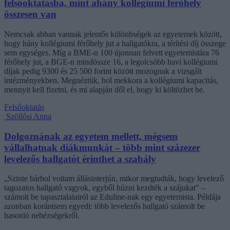
felsőoktatásba, mint ahány kollégiumi férőhely
összesen van
Nemcsak abban vannak jelentős különbségek az egyetemek között,
hogy hány kollégiumi férőhely jut a hallgatókra, a térítési díj összege
sem egységes. Míg a BME-n 100 újonnan felvett egyetemistára 76
férőhely jut, a BGE-n mindössze 16, a legolcsóbb havi kollégiumi
díjak pedig 9300 és 25 500 forint között mozognak a vizsgált
intézményekben. Megnéztük, hol mekkora a kollégiumi kapacitás,
mennyit kell fizetni, és mi alapján dől el, hogy ki költözhet be.
Felsőoktatás
Szöllősi Anna
Dolgoznának az egyetem mellett, mégsem
vállalhatnak diákmunkát – több mint százezer
levelezős hallgatót érinthet a szabály
„Szinte bárhol voltam állásinterjún, mikor megtudták, hogy levelező
tagozatos hallgató vagyok, egyből húzni kezdték a szájukat” –
számolt be tapasztalatairól az Eduline-nak egy egyetemista. Példája
azonban korántsem egyedi: több levelezős hallgató számolt be
hasonló nehézségekről.