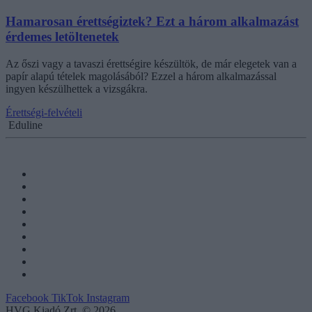
Hamarosan érettségiztek? Ezt a három alkalmazást
érdemes letöltenetek
Az őszi vagy a tavaszi érettségire készültök, de már elegetek van a
papír alapú tételek magolásából? Ezzel a három alkalmazással
ingyen készülhettek a vizsgákra.
Érettségi-felvételi
Eduline
Facebook
TikTok
Instagram
HVG Kiadó Zrt. © 2026