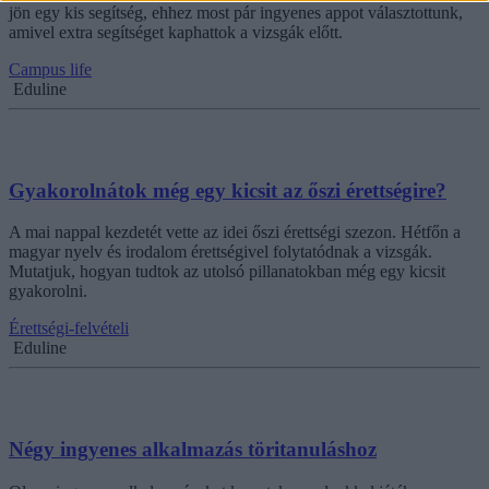
jön egy kis segítség, ehhez most pár ingyenes appot választottunk,
amivel extra segítséget kaphattok a vizsgák előtt.
Campus life
Eduline
Gyakorolnátok még egy kicsit az őszi érettségire?
A mai nappal kezdetét vette az idei őszi érettségi szezon. Hétfőn a
magyar nyelv és irodalom érettségivel folytatódnak a vizsgák.
Mutatjuk, hogyan tudtok az utolsó pillanatokban még egy kicsit
gyakorolni.
Érettségi-felvételi
Eduline
Négy ingyenes alkalmazás töritanuláshoz