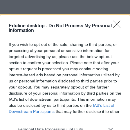
Eduline desktop -
Do Not Process My Personal
Information
If you wish to opt-out of the sale, sharing to third parties, or
processing of your personal or sensitive information for
targeted advertising by us, please use the below opt-out
section to confirm your selection. Please note that after your
Gyakorlás a matekérettségire játékosabb formában?
opt-out request is processed you may continue seeing
Ezzel az appal lehetséges
interest-based ads based on personal information utilized by
us or personal information disclosed to third parties prior to
Sokaknak a matek a mumus az érettségin, ezért érdemes már időben
elkezdeni a felkészülést. Ha már unjátok a konkrét feladatsorokat és
your opt-out. You may separately opt-out of the further
kicsit játékosabb formában gyakorolnátok az érettségire, ezt az appot
disclosure of your personal information by third parties on the
érdemes kipróbálnotok.
IAB’s list of downstream participants. This information may
also be disclosed by us to third parties on the
IAB’s List of
Érettségi-felvételi
Downstream Participants
that may further disclose it to other
Eduline
third parties.
Personal Data Processing Opt Outs