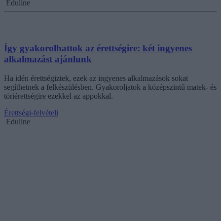
Eduline
Így gyakorolhattok az érettségire: két ingyenes
alkalmazást ajánlunk
Ha idén érettségiztek, ezek az ingyenes alkalmazások sokat
segíthetnek a felkészülésben. Gyakoroljatok a középszintű matek- és
töriérettségire ezekkel az appokkal.
Érettségi-felvételi
Eduline