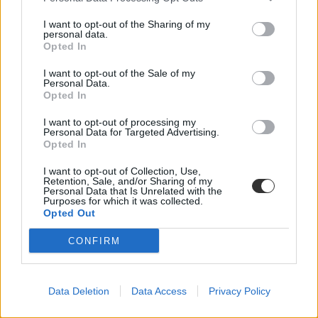
I want to opt-out of the Sharing of my
personal data.
Opted In
I want to opt-out of the Sale of my
Personal Data.
Opted In
I want to opt-out of processing my
Personal Data for Targeted Advertising.
Opted In
I want to opt-out of Collection, Use,
Retention, Sale, and/or Sharing of my
Personal Data that Is Unrelated with the
Purposes for which it was collected.
Opted Out
CONFIRM
Idén érettségiztek? Ezzel az ingyenes appal már most
elkezdhetitek a gyakorlást
Data Deletion
Data Access
Privacy Policy
Idén sem lesz egyszerű a felkészülés azoknak, akik érettségizni
fognak májusban. A hónapok óta otthonról tanuló végzősöknek jól