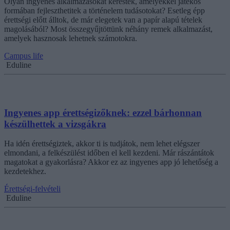
Olyan ingyenes alkalmazásokat kerestek, amelyekkel játékos
formában fejleszthetitek a történelem tudásotokat? Esetleg épp
érettségi előtt álltok, de már elegetek van a papír alapú tételek
magolásából? Most összegyűjtöttünk néhány remek alkalmazást,
amelyek hasznosak lehetnek számotokra.
Campus life
Eduline
Ingyenes app érettségizőknek: ezzel bárhonnan
készülhettek a vizsgákra
Ha idén érettségiztek, akkor ti is tudjátok, nem lehet elégszer
elmondani, a felkészülést időben el kell kezdeni. Már rászántátok
magatokat a gyakorlásra? Akkor ez az ingyenes app jó lehetőség a
kezdetekhez.
Érettségi-felvételi
Eduline