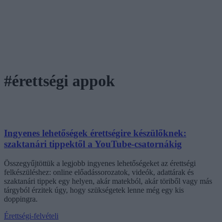
#érettségi appok
Ingyenes lehetőségek érettségire készülőknek:
szaktanári tippektől a YouTube-csatornákig
Összegyűjtöttük a legjobb ingyenes lehetőségeket az érettségi
felkészüléshez: online előadássorozatok, videók, adattárak és
szaktanári tippek egy helyen, akár matekból, akár töriből vagy más
tárgyból érzitek úgy, hogy szükségetek lenne még egy kis
doppingra.
Érettségi-felvételi