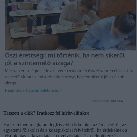
Tetszett a cikk? Iratkozz fel hírlevelünkre
Ha szeretnéd megkapni legfrissebb cikkeinket az érettségiről, az
egyetemi-főiskolai és a középiskolai felvételiről, ha érdekelnek a
felsőoktatás, a közoktatás, a nyelvoktatás és a felnőttképzés