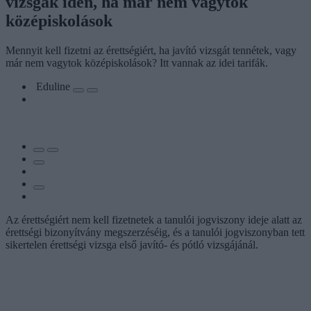
vizsgák idén, ha már nem vagytok
középiskolások
Mennyit kell fizetni az érettségiért, ha javító vizsgát tennétek, vagy
már nem vagytok középiskolások? Itt vannak az idei tarifák.
Eduline
Az érettségiért nem kell fizetnetek a tanulói jogviszony ideje alatt az
érettségi bizonyítvány megszerzéséig, és a tanulói jogviszonyban tett
sikertelen érettségi vizsga első javító- és pótló vizsgájánál.