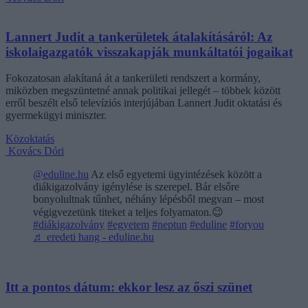
Lannert Judit a tankerületek átalakításáról: Az
iskolaigazgatók visszakapják munkáltatói jogaikat
Fokozatosan alakítaná át a tankerületi rendszert a kormány,
miközben megszüntetné annak politikai jellegét – többek között
erről beszélt első televíziós interjújában Lannert Judit oktatási és
gyermekügyi miniszter.
Közoktatás
Kovács Dóri
@eduline.hu
Az első egyetemi ügyintézések között a
diákigazolvány igénylése is szerepel. Bár elsőre
bonyolultnak tűnhet, néhány lépésből megvan – most
végigvezetünk titeket a teljes folyamaton.😉
#diákigazolvány
#egyetem
#neptun
#eduline
#foryou
♬ eredeti hang - eduline.hu
Itt a pontos dátum: ekkor lesz az őszi szünet