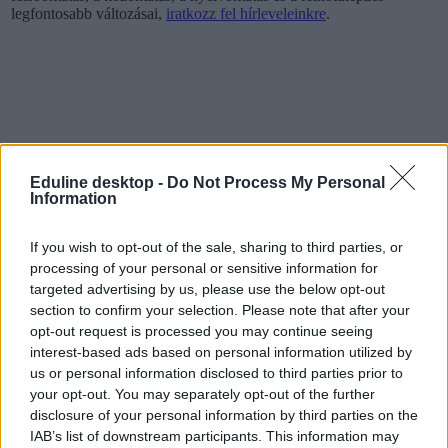
legfontosabb változásai,
iratkozz fel hírleveleinkre
.
Eduline desktop -
Do Not Process My Personal
Information
If you wish to opt-out of the sale, sharing to third parties, or
processing of your personal or sensitive information for
targeted advertising by us, please use the below opt-out
section to confirm your selection. Please note that after your
opt-out request is processed you may continue seeing
interest-based ads based on personal information utilized by
us or personal information disclosed to third parties prior to
őszi érettségi
your opt-out. You may separately opt-out of the further
belföld
disclosure of your personal information by third parties on the
érettségi 2019
IAB’s list of downstream participants. This information may
érettségi ára 2019