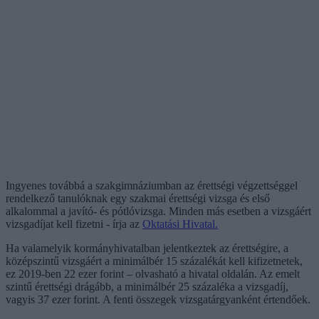
Ingyenes továbbá a szakgimnáziumban az érettségi végzettséggel
rendelkező tanulóknak egy szakmai érettségi vizsga és első
alkalommal a javító- és pótlóvizsga. Minden más esetben a vizsgáért
vizsgadíjat kell fizetni - írja az
Oktatási Hivatal.
Ha valamelyik kormányhivatalban jelentkeztek az érettségire, a
középszintű vizsgáért a minimálbér 15 százalékát kell kifizetnetek,
ez 2019-ben 22 ezer forint – olvasható a hivatal oldalán. Az emelt
szintű érettségi drágább, a minimálbér 25 százaléka a vizsgadíj,
vagyis 37 ezer forint. A fenti összegek vizsgatárgyanként értendőek.