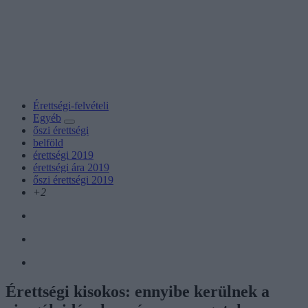
Érettségi-felvételi
Egyéb
őszi érettségi
belföld
érettségi 2019
érettségi ára 2019
őszi érettségi 2019
+2
Érettségi kisokos: ennyibe kerülnek a