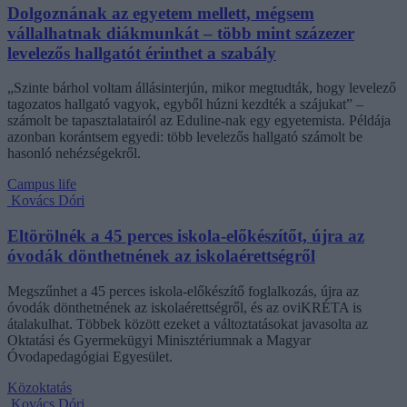
Dolgoznának az egyetem mellett, mégsem
vállalhatnak diákmunkát – több mint százezer
levelezős hallgatót érinthet a szabály
„Szinte bárhol voltam állásinterjún, mikor megtudták, hogy levelező
tagozatos hallgató vagyok, egyből húzni kezdték a szájukat” –
számolt be tapasztalatairól az Eduline-nak egy egyetemista. Példája
azonban korántsem egyedi: több levelezős hallgató számolt be
hasonló nehézségekről.
Campus life
Kovács Dóri
Eltörölnék a 45 perces iskola-előkészítőt, újra az
óvodák dönthetnének az iskolaérettségről
Megszűnhet a 45 perces iskola-előkészítő foglalkozás, újra az
óvodák dönthetnének az iskolaérettségről, és az oviKRÉTA is
átalakulhat. Többek között ezeket a változtatásokat javasolta az
Oktatási és Gyermekügyi Minisztériumnak a Magyar
Óvodapedagógiai Egyesület.
Közoktatás
Kovács Dóri