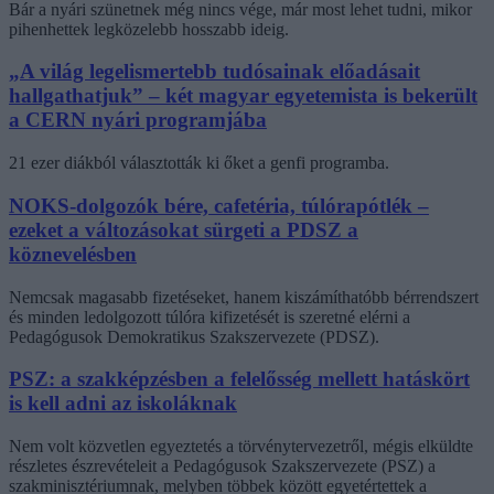
Bár a nyári szünetnek még nincs vége, már most lehet tudni, mikor
pihenhettek legközelebb hosszabb ideig.
„A világ legelismertebb tudósainak előadásait
hallgathatjuk” – két magyar egyetemista is bekerült
a CERN nyári programjába
21 ezer diákból választották ki őket a genfi programba.
NOKS-dolgozók bére, cafetéria, túlórapótlék –
ezeket a változásokat sürgeti a PDSZ a
köznevelésben
Nemcsak magasabb fizetéseket, hanem kiszámíthatóbb bérrendszert
és minden ledolgozott túlóra kifizetését is szeretné elérni a
Pedagógusok Demokratikus Szakszervezete (PDSZ).
PSZ: a szakképzésben a felelősség mellett hatáskört
is kell adni az iskoláknak
Nem volt közvetlen egyeztetés a törvénytervezetről, mégis elküldte
részletes észrevételeit a Pedagógusok Szakszervezete (PSZ) a
szakminisztériumnak, melyben többek között egyetértettek a