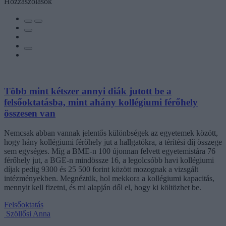
Hozzászólások
Több mint kétszer annyi diák jutott be a
felsőoktatásba, mint ahány kollégiumi férőhely
összesen van
Nemcsak abban vannak jelentős különbségek az egyetemek között,
hogy hány kollégiumi férőhely jut a hallgatókra, a térítési díj összege
sem egységes. Míg a BME-n 100 újonnan felvett egyetemistára 76
férőhely jut, a BGE-n mindössze 16, a legolcsóbb havi kollégiumi
díjak pedig 9300 és 25 500 forint között mozognak a vizsgált
intézményekben. Megnéztük, hol mekkora a kollégiumi kapacitás,
mennyit kell fizetni, és mi alapján dől el, hogy ki költözhet be.
Felsőoktatás
Szöllősi Anna