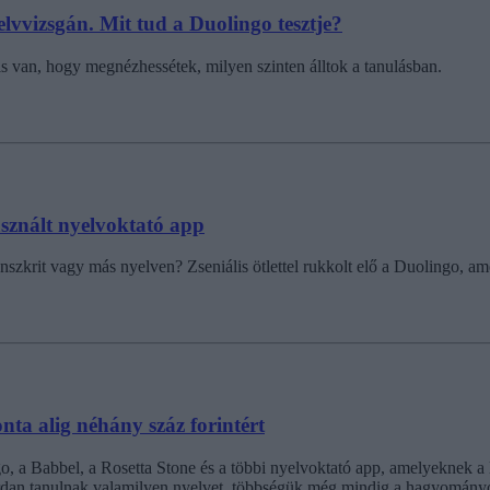
lvvizsgán. Mit tud a Duolingo tesztje?
s van, hogy megnézhessétek, milyen szinten álltok a tanulásban.
használt nyelvoktató app
zanszkrit vagy más nyelven? Zseniális ötlettel rukkolt elő a Duolingo, 
nta alig néhány száz forintért
go, a Babbel, a Rosetta Stone és a többi nyelvoktató app, amelyeknek a
illiárdan tanulnak valamilyen nyelvet, többségük még mindig a hagyom