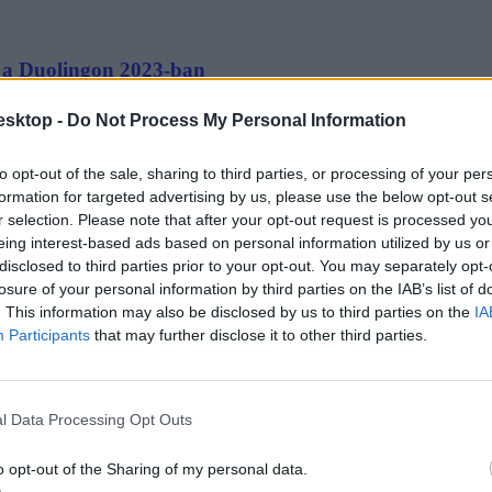
n a Duolingon 2023-ban
lták többen.
esktop -
Do Not Process My Personal Information
to opt-out of the sale, sharing to third parties, or processing of your per
formation for targeted advertising by us, please use the below opt-out s
r selection. Please note that after your opt-out request is processed y
eing interest-based ads based on personal information utilized by us or
disclosed to third parties prior to your opt-out. You may separately opt-
világszerte 2024-ben
losure of your personal information by third parties on the IAB’s list of
. This information may also be disclosed by us to third parties on the
IA
 de vitathatatlan, hogy az angolt tanulják továbbra is a legtöbb helye
Participants
that may further disclose it to other third parties.
l Data Processing Opt Outs
o opt-out of the Sharing of my personal data.
át