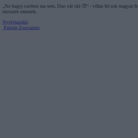
„Ne hagyj cserben ma sem, Duo vár rád 🥺”– villan fel sok magyar fel
messzire mennek.
Nyelvtanulás
Palotás Zsuzsanna