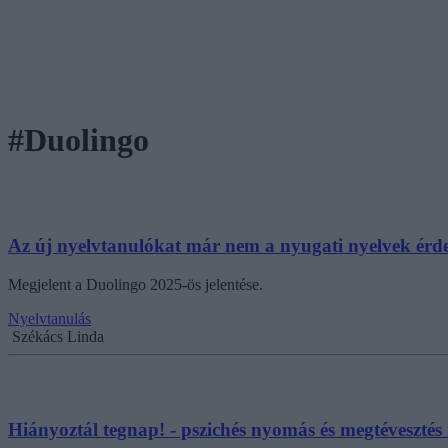
#Duolingo
Az új nyelvtanulókat már nem a nyugati nyelvek érd
Megjelent a Duolingo 2025-ös jelentése.
Nyelvtanulás
Székács Linda
Hiányoztál tegnap! - pszichés nyomás és megtévesztés 