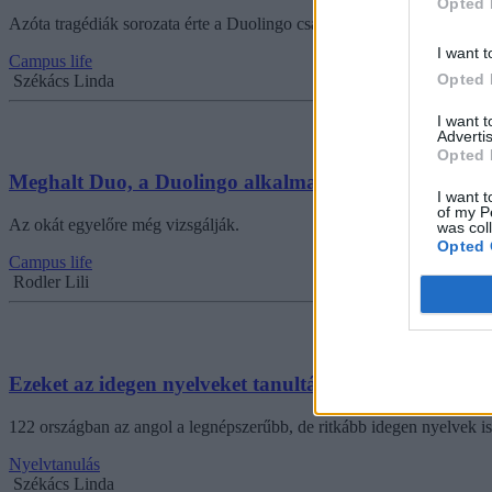
Opted 
Azóta tragédiák sorozata érte a Duolingo csapatát.
I want t
Campus life
Opted 
Székács Linda
I want 
Advertis
Opted 
Meghalt Duo, a Duolingo alkalmazás kabalája
I want t
of my P
Az okát egyelőre még vizsgálják.
was col
Opted 
Campus life
Rodler Lili
Ezeket az idegen nyelveket tanulták a legtöbben 202
122 országban az angol a legnépszerűbb, de ritkább idegen nyelvek is f
Nyelvtanulás
Székács Linda