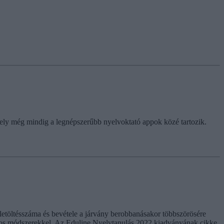
amely még mindig a legnépszerűbb nyelvoktató appok közé tartozik.
 letöltésszáma és bevétele a járvány berobbanásakor többszörösére
ányos módszerekkel. Az Eduline Nyelvtanulás 2022 kiadványának cikke.