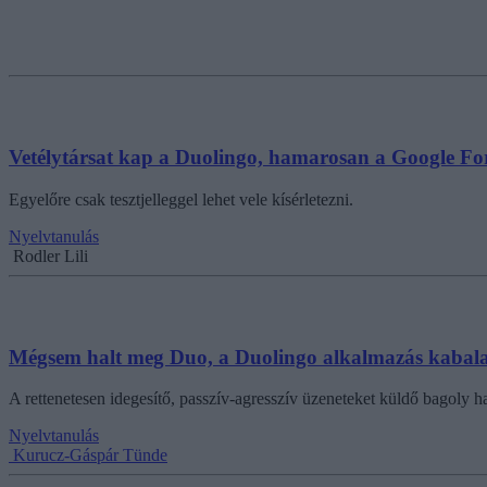
Vetélytársat kap a Duolingo, hamarosan a Google Ford
Egyelőre csak tesztjelleggel lehet vele kísérletezni.
Nyelvtanulás
Rodler Lili
Mégsem halt meg Duo, a Duolingo alkalmazás kabal
A rettenetesen idegesítő, passzív-agresszív üzeneteket küldő bagoly hal
Nyelvtanulás
Kurucz-Gáspár Tünde