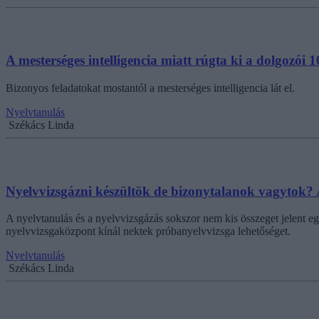
A mesterséges intelligencia miatt rúgta ki a dolgozói 
Bizonyos feladatokat mostantól a mesterséges intelligencia lát el.
Nyelvtanulás
Székács Linda
Nyelvvizsgázni készültök de bizonytalanok vagytok? 
A nyelvtanulás és a nyelvvizsgázás sokszor nem kis összeget jelent e
nyelvvizsgaközpont kínál nektek próbanyelvvizsga lehetőséget.
Nyelvtanulás
Székács Linda