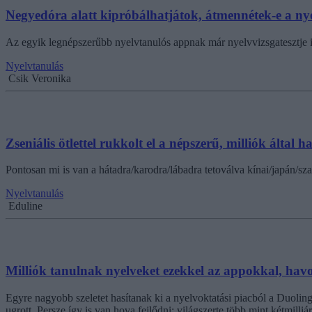
Negyedóra alatt kipróbálhatjátok, átmennétek-e a nye
Az egyik legnépszerűbb nyelvtanulós appnak már nyelvvizsgatesztje i
Nyelvtanulás
Csik Veronika
Zseniális ötlettel rukkolt el a népszerű, milliók által 
Pontosan mi is van a hátadra/karodra/lábadra tetoválva kínai/japán/s
Nyelvtanulás
Eduline
Milliók tanulnak nyelveket ezekkel az appokkal, havo
Egyre nagyobb szeletet hasítanak ki a nyelvoktatási piacból a Duolin
ugrott. Persze így is van hova fejlődni: világszerte több mint kétm