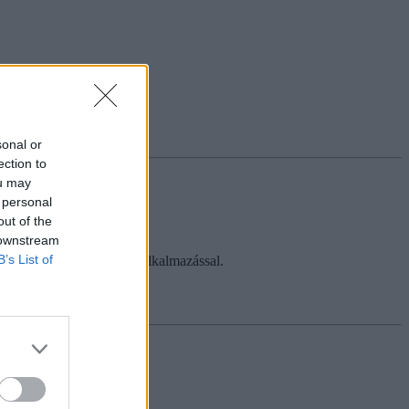
sonal or
ection to
ou may
 personal
out of the
 downstream
B’s List of
n a népszerű nyelvtanuló alkalmazással.