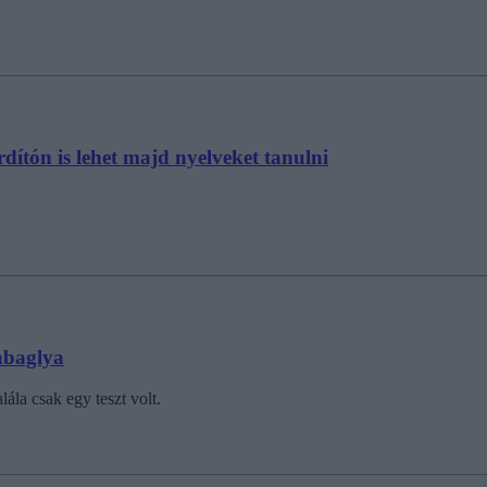
ítón is lehet majd nyelveket tanulni
abaglya
ála csak egy teszt volt.