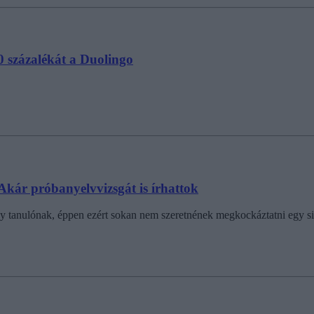
10 százalékát a Duolingo
Akár próbanyelvvizsgát is írhattok
gy tanulónak, éppen ezért sokan nem szeretnének megkockáztatni egy sik