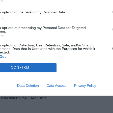
In
o opt-out of the Sale of my Personal Data.
In
to opt-out of processing my Personal Data for Targeted
ing.
In
o opt-out of Collection, Use, Retention, Sale, and/or Sharing
ersonal Data that Is Unrelated with the Purposes for which it
lected.
Out
CONFIRM
Data Deletion
Data Access
Privacy Policy
3-ban
elkerültek a top 10-es listára.