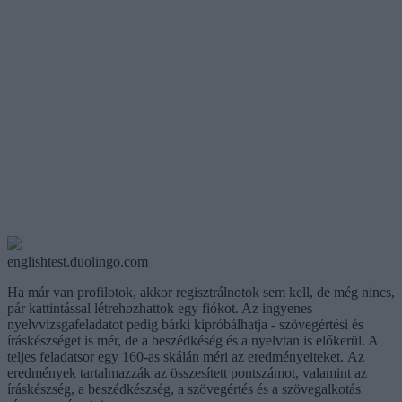
englishtest.duolingo.com
Ha már van profilotok, akkor regisztrálnotok sem kell, de még nincs,
pár kattintással létrehozhattok egy fiókot. Az ingyenes
nyelvvizsgafeladatot pedig bárki kipróbálhatja - szövegértési és
íráskészséget is mér, de a beszédkéség és a nyelvtan is előkerül. A
teljes feladatsor egy 160-as skálán méri az eredményeiteket. Az
eredmények tartalmazzák az összesített pontszámot, valamint az
íráskészség, a beszédkészség, a szövegértés és a szövegalkotás