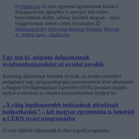
@eduline.hu
Az első egyetemi ügyintézések között a
diákigazolvány igénylése is szerepel. Bár elsőre
bonyolultnak tűnhet, néhány lépésből megvan – most
végigvezetünk titeket a teljes folyamaton.😉
#diákigazolvány
#egyetem
#neptun
#eduline
#foryou
♬ eredeti hang - eduline.hu
Úgy néz ki, mégsem dolgozhatnak
óvodapedagógusként az óvodai nevelők
Kizárólag diplomások lehetnek óvónők, az óvodai nevelőket
pedagógiai vagy gyógypedagógiai asszisztensként lehet alkalmazni
a Magyar Óvodapedagógiai Egyesület (MOE) javaslata alapján,
melyet a szervezet az oktatási minisztériumhoz nyújtott be.
„A világ legelismertebb tudósainak előadásait
hallgathatjuk” – két magyar egyetemista is bekerült
a CERN nyári programjába
21 ezer diákból választották ki őket a genfi programba.