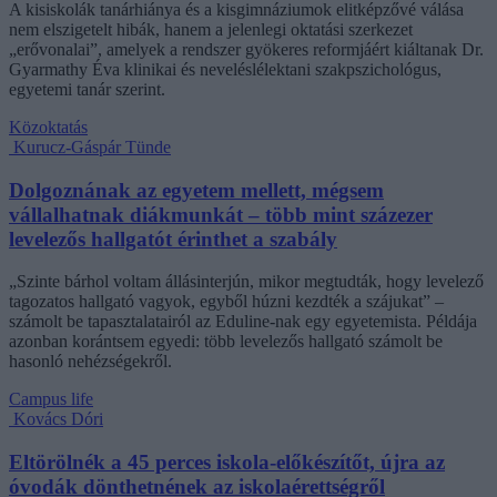
A kisiskolák tanárhiánya és a kisgimnáziumok elitképzővé válása
nem elszigetelt hibák, hanem a jelenlegi oktatási szerkezet
„erővonalai”, amelyek a rendszer gyökeres reformjáért kiáltanak Dr.
Gyarmathy Éva klinikai és neveléslélektani szakpszichológus,
egyetemi tanár szerint.
Közoktatás
Kurucz-Gáspár Tünde
Dolgoznának az egyetem mellett, mégsem
vállalhatnak diákmunkát – több mint százezer
levelezős hallgatót érinthet a szabály
„Szinte bárhol voltam állásinterjún, mikor megtudták, hogy levelező
tagozatos hallgató vagyok, egyből húzni kezdték a szájukat” –
számolt be tapasztalatairól az Eduline-nak egy egyetemista. Példája
azonban korántsem egyedi: több levelezős hallgató számolt be
hasonló nehézségekről.
Campus life
Kovács Dóri
Eltörölnék a 45 perces iskola-előkészítőt, újra az
óvodák dönthetnének az iskolaérettségről