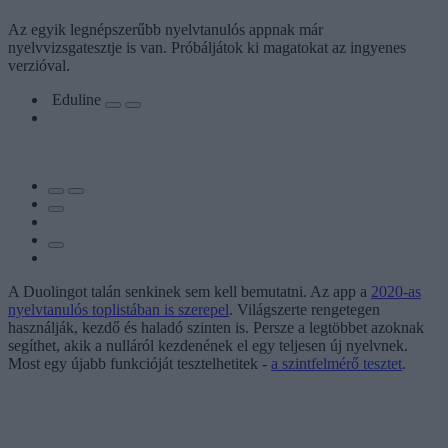
Az egyik legnépszerűbb nyelvtanulós appnak már
nyelvvizsgatesztje is van. Próbáljátok ki magatokat az ingyenes
verzióval.
Eduline
A Duolingot talán senkinek sem kell bemutatni. Az app a
2020-as
nyelvtanulós toplistában is szerepel
. Világszerte rengetegen
használják, kezdő és haladó szinten is. Persze a legtöbbet azoknak
segíthet, akik a nulláról kezdenének el egy teljesen új nyelvnek.
Most egy újabb funkcióját tesztelhetitek -
a szintfelmérő tesztet
.