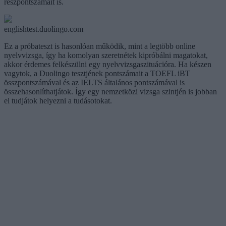
részpontszámait is.
englishtest.duolingo.com
Ez a próbateszt is hasonlóan működik, mint a legtöbb online
nyelvvizsga, így ha komolyan szeretnétek kipróbálni magatokat,
akkor érdemes felkészülni egy nyelvvizsgaszituációra. Ha készen
vagytok, a Duolingo tesztjének pontszámait a TOEFL iBT
összpontszámával és az IELTS általános pontszámával is
összehasonlíthatjátok. Így egy nemzetközi vizsga szintjén is jobban
el tudjátok helyezni a tudásotokat.