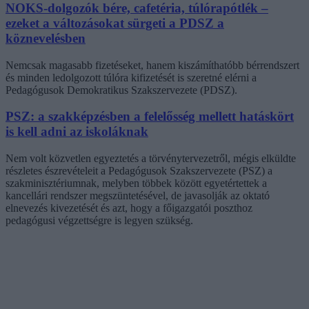
NOKS-dolgozók bére, cafetéria, túlórapótlék –
ezeket a változásokat sürgeti a PDSZ a
köznevelésben
Nemcsak magasabb fizetéseket, hanem kiszámíthatóbb bérrendszert
és minden ledolgozott túlóra kifizetését is szeretné elérni a
Pedagógusok Demokratikus Szakszervezete (PDSZ).
PSZ: a szakképzésben a felelősség mellett hatáskört
is kell adni az iskoláknak
Nem volt közvetlen egyeztetés a törvénytervezetről, mégis elküldte
részletes észrevételeit a Pedagógusok Szakszervezete (PSZ) a
szakminisztériumnak, melyben többek között egyetértettek a
kancellári rendszer megszüntetésével, de javasolják az oktató
elnevezés kivezetését és azt, hogy a főigazgatói poszthoz
pedagógusi végzettségre is legyen szükség.