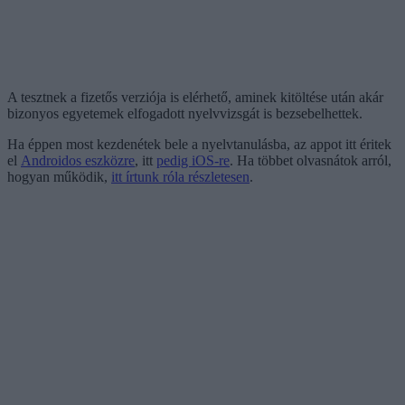
A tesztnek a fizetős verziója is elérhető, aminek kitöltése után akár
bizonyos egyetemek elfogadott nyelvvizsgát is bezsebelhettek.
Ha éppen most kezdenétek bele a nyelvtanulásba, az appot itt éritek
el
Androidos eszközre
, itt
pedig iOS-re
. Ha többet olvasnátok arról,
hogyan működik,
itt írtunk róla részletesen
.