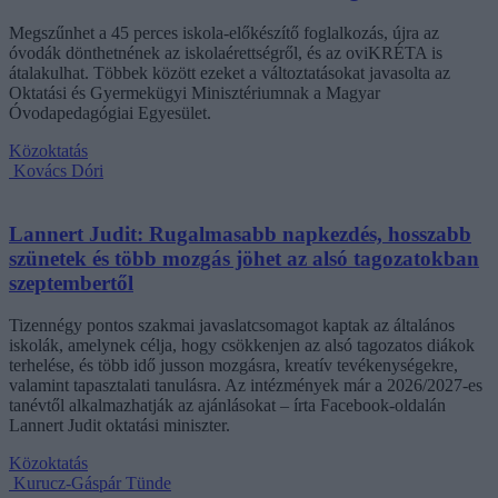
Megszűnhet a 45 perces iskola-előkészítő foglalkozás, újra az
óvodák dönthetnének az iskolaérettségről, és az oviKRÉTA is
átalakulhat. Többek között ezeket a változtatásokat javasolta az
Oktatási és Gyermekügyi Minisztériumnak a Magyar
Óvodapedagógiai Egyesület.
Közoktatás
Kovács Dóri
Lannert Judit: Rugalmasabb napkezdés, hosszabb
szünetek és több mozgás jöhet az alsó tagozatokban
szeptembertől
Tizennégy pontos szakmai javaslatcsomagot kaptak az általános
iskolák, amelynek célja, hogy csökkenjen az alsó tagozatos diákok
terhelése, és több idő jusson mozgásra, kreatív tevékenységekre,
valamint tapasztalati tanulásra. Az intézmények már a 2026/2027-es
tanévtől alkalmazhatják az ajánlásokat – írta Facebook-oldalán
Lannert Judit oktatási miniszter.
Közoktatás
Kurucz-Gáspár Tünde