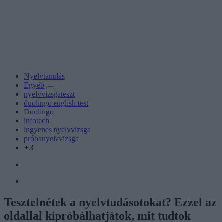
Nyelvtanulás
Egyéb
nyelvvizsgateszt
duolingo english test
Duolingo
infotech
ingyenes nyelvvizsga
próbanyelvvizsga
+3
Tesztelnétek a nyelvtudásotokat? Ezzel az
oldallal kipróbálhatjátok, mit tudtok