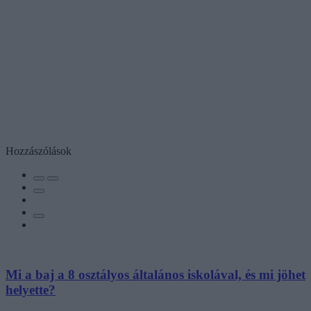
Hozzászólások
Mi a baj a 8 osztályos általános iskolával, és mi jöhet
helyette?