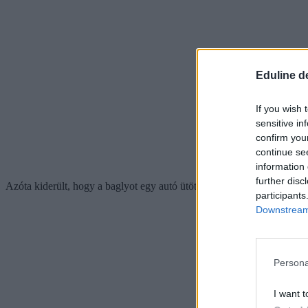
Eduline d
If you wish 
sensitive in
confirm you
continue se
information 
further disc
Azóta kiderült, hogy a baglyot egy autó ütötte el, a sofőr személyéne
participants
Downstream 
Persona
I want t