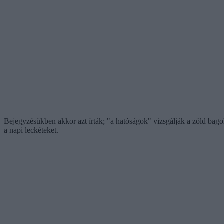
Bejegyzésükben akkor azt írták; "a hatóságok" vizsgálják a zöld bago
a napi leckéteket.