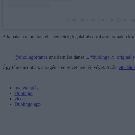
A post shared by Duolingo (@duolin
A kabalát a napokban el is temették; legalábbis erről árulkodnak a közö
@duolingofrance
une dernière danse ...
#duolingo
♬ original 
Úgy tűnik azonban, a tragédia ennyivel nem ért véget. Azóta
elhalálo
nyelvtanulás
Duolingo
vicces
Duolingo app