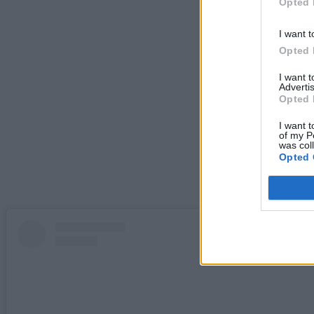
Opted 
I want t
Opted 
I want 
Advertis
Opted 
I want t
of my P
was col
Opted 