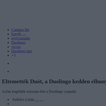
Campus life
Egyéb
nyelvtanulás
Duolingo
vicces
Duolingo app
+1
Eltemették Duót, a Duolingo kedden elhuny
Azóta tragédiák sorozata érte a Duolingo csapatát.
Székács Linda