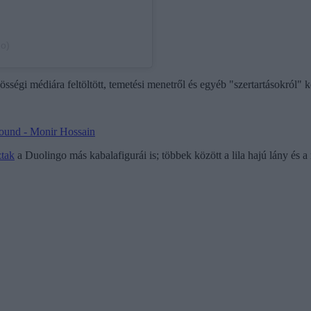
go)
sségi médiára feltöltött, temetési menetről és egyéb "szertartásokról" ké
sound - Monir Hossain
ztak
a Duolingo más kabalafigurái is; többek között a lila hajú lány és a