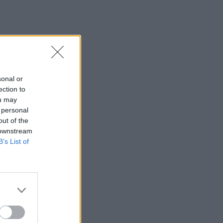
sonal or
ection to
ou may
 personal
out of the
 downstream
B’s List of