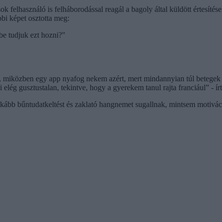
lhasználó is felháborodással reagál a bagoly által küldött értesítések
bi képet osztotta meg:
be tudjuk ezt hozni?"
nség, miközben egy app nyafog nekem azért, mert mindannyian túl bete
 elég gusztustalan, tekintve, hogy a gyerekem tanul rajta franciául” - írt
nkább bűntudatkeltést és zaklató hangnemet sugallnak, mintsem motivác