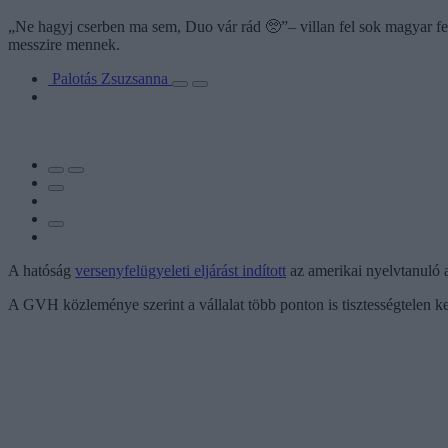
„Ne hagyj cserben ma sem, Duo vár rád 🥺”– villan fel sok magyar fel
messzire mennek.
Palotás Zsuzsanna
A hatóság
versenyfelügyeleti eljárást indított
az amerikai nyelvtanuló 
A GVH közleménye szerint a vállalat több ponton is tisztességtelen ke