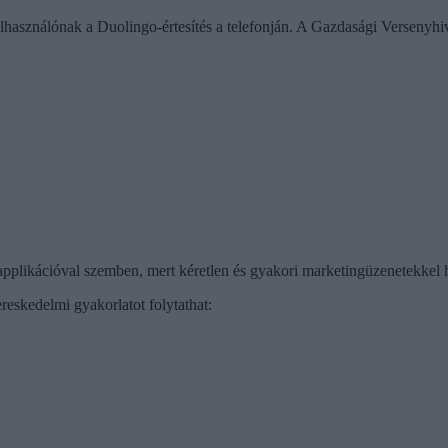
használónak a Duolingo-értesítés a telefonján. A Gazdasági Versenyhiva
applikációval szemben, mert kéretlen és gyakori marketingüzenetekkel 
reskedelmi gyakorlatot folytathat: