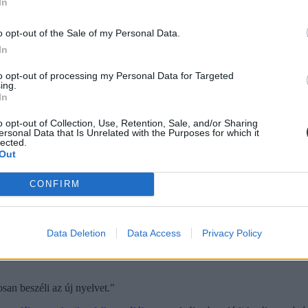
In
o opt-out of the Sale of my Personal Data.
In
to opt-out of processing my Personal Data for Targeted
ing.
In
o opt-out of Collection, Use, Retention, Sale, and/or Sharing
ersonal Data that Is Unrelated with the Purposes for which it
lected.
Out
CONFIRM
Data Deletion
Data Access
Privacy Policy
san beszéli az új nyelvet."