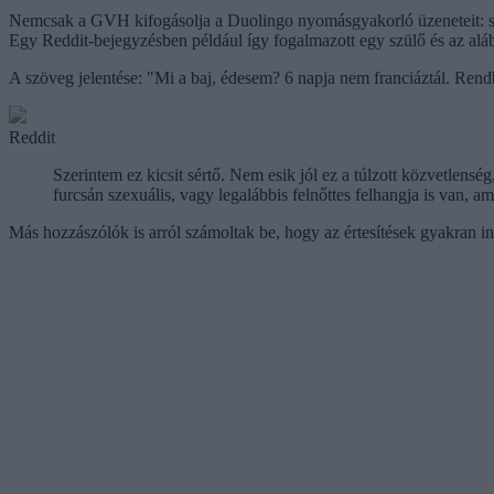
Nemcsak a GVH kifogásolja a Duolingo nyomásgyakorló üzeneteit: sok fe
Egy Reddit-bejegyzésben például így fogalmazott egy szülő és az aláb
A szöveg jelentése: "Mi a baj, édesem? 6 napja nem franciáztál. Rend
Reddit
Szerintem ez kicsit sértő. Nem esik jól ez a túlzott közvetle
furcsán szexuális, vagy legalábbis felnőttes felhangja is van, ami
Más hozzászólók is arról számoltak be, hogy az értesítések gyakran i