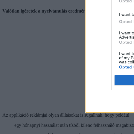
Opted 
Valótlan ígéretek a nyelvtanulás eredményességéről
I want t
Opted 
I want 
Advertis
Opted 
I want t
of my P
was col
Opted 
Az applikáció reklámjai olyan állításokat is sugallnak, hogy például
egy hónapnyi használat után tízből kilenc felhasználó magabizto