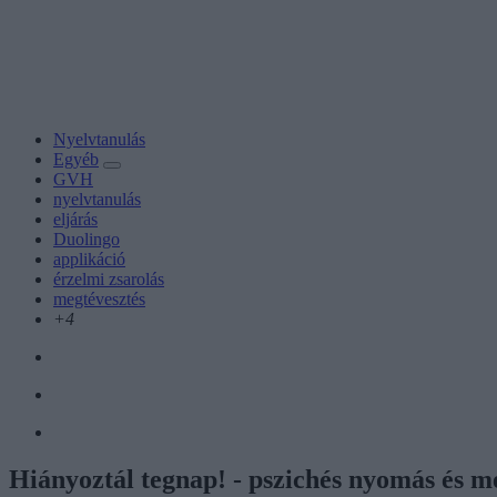
Nyelvtanulás
Egyéb
GVH
nyelvtanulás
eljárás
Duolingo
applikáció
érzelmi zsarolás
megtévesztés
+4
Hiányoztál tegnap! - pszichés nyomás és me