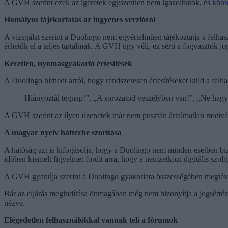
A GVH szerint ezek az ígéretek egyszerűen nem igazolhatók, és
könn
Homályos tájékoztatás az ingyenes verzióról
A vizsgálat szerint a Duolingo nem egyértelműen tájékoztatja a felhasz
érhetők el a teljes tartalmak. A GVH úgy véli, ez sérti a fogyasztók jog
Kéretlen, nyomásgyakorló értesítések
A Duolingo hírhedt arról, hogy rendszeresen értesítéseket küld a fe
Hiányoztál tegnap!”, „A sorozatod veszélyben van!”, „Ne hagyd,
A GVH szerint az ilyen üzenetek már nem pusztán ártalmatlan motivá
A magyar nyelv háttérbe szorítása
A hatóság azt is kifogásolja, hogy a Duolingo nem minden esetben biz
időben kiemelt figyelmet fordít arra, hogy a nemzetközi digitális szolg
A GVH gyanúja szerint a Duolingo gyakorlata összességében megtéves
Bár az eljárás megindítása önmagában még nem bizonyítja a jogsértést
nézve.
Elégedetlen felhasználókkal vannak teli a fórumok