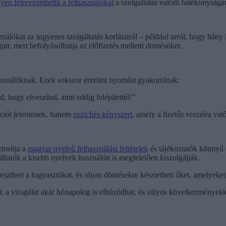
yen félrevezethetik a felhasználókat
a szolgáltatás valódi hatékonyságár
nálókat az ingyenes szolgáltatás korlátairól – például arról, hogy hány 
ait, mert befolyásolhatja az előfizetés melletti döntésüket.
lhasználóknak. Ezek sokszor érzelmi nyomást gyakorolnak:
 hogy elveszítsd, amit eddig felépítettél!”
ciót jelentenek, hanem
pszichés kényszert
, amely a fizetős verzióra való
tosítja a
magyar nyelvű felhasználási feltételek
és tájékoztatók könnyű 
áltatók a kisebb nyelvek használóit is megfelelően kiszolgálják.
ztheti a fogyasztókat, és olyan döntésekre késztetheti őket, amelye
, a vizsgálat akár hónapokig is elhúzódhat, és súlyos következményekk