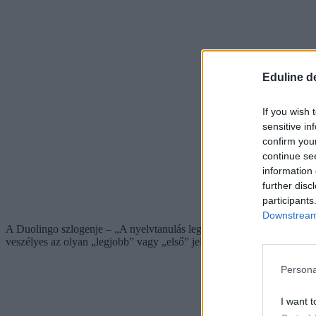
Eduline d
If you wish 
sensitive in
confirm you
continue se
information 
further disc
participants
Downstream 
A Duolingo szlogenje – „A nyelvtanulás legjobb módja a világon” – a
veszélyes az olyan „legjobb” vagy „első” jelzők használata, amelyek 
Persona
I want t