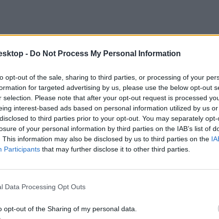
esktop -
Do Not Process My Personal Information
to opt-out of the sale, sharing to third parties, or processing of your per
formation for targeted advertising by us, please use the below opt-out s
r selection. Please note that after your opt-out request is processed y
eing interest-based ads based on personal information utilized by us or
disclosed to third parties prior to your opt-out. You may separately opt-
losure of your personal information by third parties on the IAB’s list of
. This information may also be disclosed by us to third parties on the
IA
Participants
that may further disclose it to other third parties.
 hatóság szerint megalapozatlan piacelsőségi állítás, hiszen semmilye
nem igazolhatók hiteles adatokkal.
l Data Processing Opt Outs
o opt-out of the Sharing of my personal data.