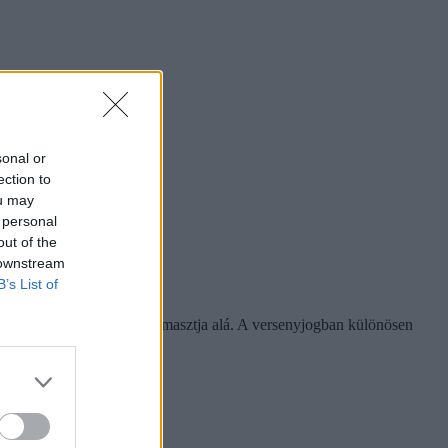
sonal or
ection to
ou may
 personal
out of the
 downstream
B’s List of
n objektív mérőszám nem támasztja alá. A versenyjogban különösen