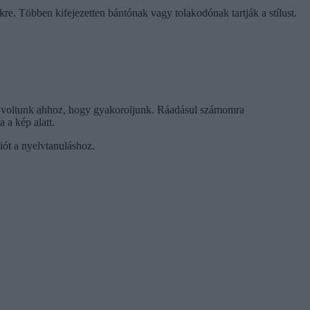
re. Többen kifejezetten bántónak vagy tolakodónak tartják a stílust.
gek voltunk ahhoz, hogy gyakoroljunk. Ráadásul számomra
a a kép alatt.
iót a nyelvtanuláshoz.