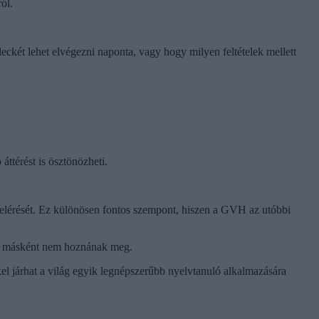
ól.
leckét lehet elvégezni naponta, vagy hogy milyen feltételek mellett
 áttérést is ösztönözheti.
elérését. Ez különösen fontos szempont, hiszen a GVH az utóbbi
ket másként nem hoznának meg.
el járhat a világ egyik legnépszerűbb nyelvtanuló alkalmazására