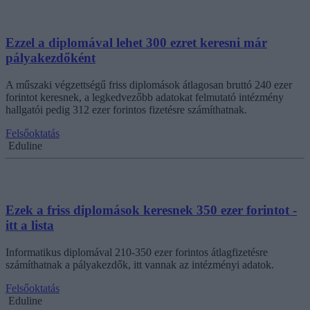
Ezzel a diplomával lehet 300 ezret keresni már
pályakezdőként
A műszaki végzettségű friss diplomások átlagosan bruttó 240 ezer
forintot keresnek, a legkedvezőbb adatokat felmutató intézmény
hallgatói pedig 312 ezer forintos fizetésre számíthatnak.
Felsőoktatás
Eduline
Ezek a friss diplomások keresnek 350 ezer forintot -
itt a lista
Informatikus diplomával 210-350 ezer forintos átlagfizetésre
számíthatnak a pályakezdők, itt vannak az intézményi adatok.
Felsőoktatás
Eduline