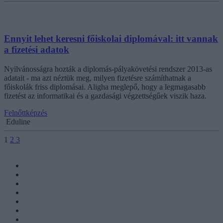
Ennyit lehet keresni főiskolai diplomával: itt vannak
a fizetési adatok
Nyilvánosságra hozták a diplomás-pályakövetési rendszer 2013-as
adatait - ma azt néztük meg, milyen fizetésre számíthatnak a
főiskolák friss diplomásai. Aligha meglepő, hogy a legmagasabb
fizetést az informatikai és a gazdasági végzettségűek viszik haza.
Felnőttképzés
Eduline
1
2
3