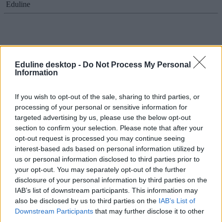
Eduline
Ezért érdemes mesterszakra menni: itt van, mennyit
keresnek a friss diplomások
Eduline desktop -
Do Not Process My Personal
Information
Közzétették a gyorsjelentést a diplomás-pályakövetési rendszer
2014-es adatairól. Összehasonlítottuk, mennyit keresnek a
If you wish to opt-out of the sale, sharing to third parties, or
frissdiplomások alapszakos és mesterszakos végzettséggel.
processing of your personal or sensitive information for
Felsőoktatás
targeted advertising by us, please use the below opt-out
Eduline
section to confirm your selection. Please note that after your
opt-out request is processed you may continue seeing
interest-based ads based on personal information utilized by
us or personal information disclosed to third parties prior to
Friss adatok: túlképzettek a munkavállalók
your opt-out. You may separately opt-out of the further
disclosure of your personal information by third parties on the
A KSH kutatása azt mutatta ki, hogy a munkaerőpiac képes volt a
IAB’s list of downstream participants. This information may
diplomások számának emelkedésére megfelelő mennyiségű
also be disclosed by us to third parties on the
IAB’s List of
diplomás munkakörrel válaszolni. Általános tendenciaként
Downstream Participants
that may further disclose it to other
jelentkezik ugyanakkor, hogy 2001-hez képest a "hierarchiában"
third parties.