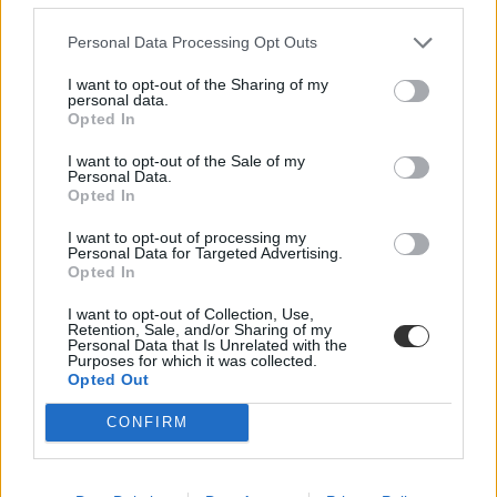
lejjebb található rétegekben is egyre nagyobb arányban vannak jelen
a magasabb iskolai végzettséggel rendelkezők.
Personal Data Processing Opt Outs
Felsőoktatás
Eduline
I want to opt-out of the Sharing of my
personal data.
Opted In
I want to opt-out of the Sale of my
Personal Data.
Felvételizők, figyelem! Ezt is át kell gondolni a
Opted In
jelentkezés előtt
I want to opt-out of processing my
Personal Data for Targeted Advertising.
Milyen gyorsan és milyen területeken találhattok munkát, mekkora
Opted In
az átlagkereset vagy éppen a munkanélküliség a különböző
szakokon végzett pályakezdők körében? Összegyűjtöttük a
szakválasztás legfontosabb munkaerő-piaci szempontjait.
I want to opt-out of Collection, Use,
Retention, Sale, and/or Sharing of my
Personal Data that Is Unrelated with the
Érettségi-felvételi
Purposes for which it was collected.
Eduline
Opted Out
CONFIRM
Ennyit keresnek a friss diplomások: itt a teljes lista,