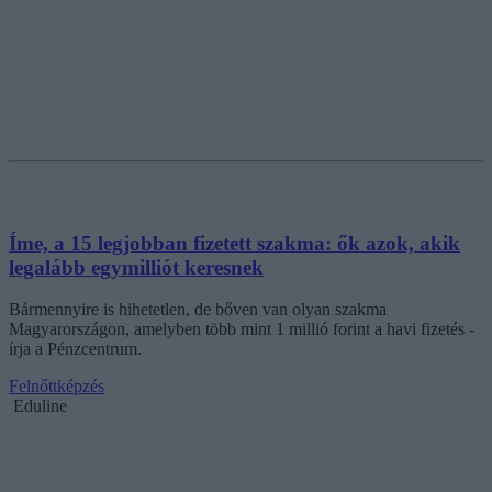
Íme, a 15 legjobban fizetett szakma: ők azok, akik
legalább egymilliót keresnek
Bármennyire is hihetetlen, de bőven van olyan szakma
Magyarországon, amelyben több mint 1 millió forint a havi fizetés -
írja a Pénzcentrum.
Felnőttképzés
Eduline