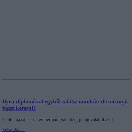
Ilyen diplomával egyből találsz munkát: de mennyit
fogsz keresni?
Több ágazat is szakemberhiánnyal küzd, pedig valahol akár
Felsőoktatás