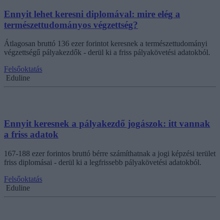
Ennyit lehet keresni diplomával: mire elég a
természettudományos végzettség?
Átlagosan bruttó 136 ezer forintot keresnek a természettudományi
végzettségű pályakezdők - derül ki a friss pályakövetési adatokból.
Felsőoktatás
Eduline
Ennyit keresnek a pályakezdő jogászok: itt vannak
a friss adatok
167-188 ezer forintos bruttó bérre számíthatnak a jogi képzési terület
friss diplomásai - derül ki a legfrissebb pályakövetési adatokból.
Felsőoktatás
Eduline