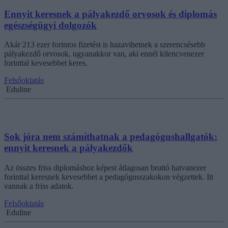
Ennyit keresnek a pályakezdő orvosok és diplomás
egészségügyi dolgozók
Akár 213 ezer forintos fizetést is hazavihetnek a szerencsésebb
pályakezdő orvosok, ugyanakkor van, aki ennél kilencvenezer
forinttal kevesebbet keres.
Felsőoktatás
Eduline
Sok jóra nem számíthatnak a pedagógushallgatók:
ennyit keresnek a pályakezdők
Az összes friss diplomáshoz képest átlagosan bruttó hatvanezer
forinttal keresnek kevesebbet a pedagógusszakokon végzettek. Itt
vannak a friss adatok.
Felsőoktatás
Eduline