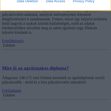
egyetemekre lebontva
Data Deletion
Data Access
Privacy Policy
Mennyit keresnek a friss diplomások? Megnéztük a legfrissebb
pályakövetési adatokat, amelyek intézményekre lebontott
átlagfizetéseket is tartalmaznak. Fontos: mivel egy képzési területen
belül nagyok a szakok közötti különbségek, ezért az adatok
értelmezéséhez nézzétek meg az adott egyetem vagy főiskola
képzési kínálatát is.
Felnőttképzés
Eduline
Mire jó az agrárszakos diploma?
Átlagosan 148-171 ezer forintot keresnek az agrárdiplomát szerző
pályakezdők - derül ki a friss pályakövetési adatokból.
Felsőoktatás
Eduline