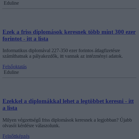
Eduline
Ezek a friss diplomások keresnek több mint 300 ezer
forintot - itt a lista
Informatikus diplomával 227-350 ezer forintos átlagfizetésre
számíthatnak a pályakezdők, itt vannak az intézményi adatok.
Felsőoktatás
Eduline
Ezekkel a diplomákkal lehet a legtöbbet keresni - itt
a lista
Milyen végzettségű friss diplomások keresnek a legjobban? Újabb
olvasói kérdésre válaszolunk.
Felnőttképzés