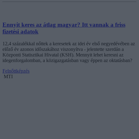
Ennyit keres az átlag magyar? Itt vannak a friss
fizetési adatok
12,4 százalékkal nőttek a keresetek az idei év első negyedévében az
előző év azonos időszakához viszonyítva - jelentette szerdán a
Központi Statisztikai Hivatal (KSH). Mennyit lehet keresni az
idegenforgalomban, a közigazgatásban vagy éppen az oktatásban?
Felnőttképzés
MTI