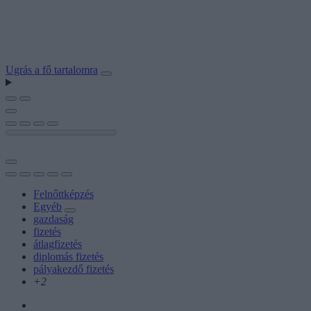
Ugrás a fő tartalomra
Felnőttképzés
Egyéb
gazdaság
fizetés
átlagfizetés
diplomás fizetés
pályakezdő fizetés
+2