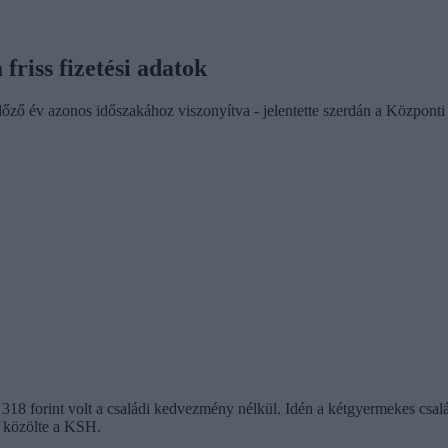
friss fizetési adatok
lőző év azonos időszakához viszonyítva - jelentette szerdán a Központi 
10 318 forint volt a családi kedvezmény nélkül. Idén a kétgyermekes c
- közölte a KSH.