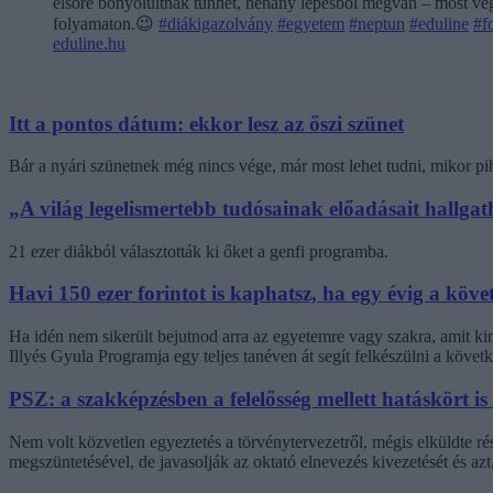
elsőre bonyolultnak tűnhet, néhány lépésből megvan – most végi
folyamaton.😉
#diákigazolvány
#egyetem
#neptun
#eduline
#f
eduline.hu
Itt a pontos dátum: ekkor lesz az őszi szünet
Bár a nyári szünetnek még nincs vége, már most lehet tudni, mikor pi
„A világ legelismertebb tudósainak előadásait hallg
21 ezer diákból választották ki őket a genfi programba.
Havi 150 ezer forintot is kaphatsz, ha egy évig a követ
Ha idén nem sikerült bejutnod arra az egyetemre vagy szakra, amit k
Illyés Gyula Programja egy teljes tanéven át segít felkészülni a követk
PSZ: a szakképzésben a felelősség mellett hatáskört is
Nem volt közvetlen egyeztetés a törvénytervezetről, mégis elküldte r
megszüntetésével, de javasolják az oktató elnevezés kivezetését és az