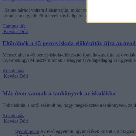
„Szinte bárhol voltam állásinterjún, mikor megtudták, hogy levelező t
korántsem egyedi: több levelezős hallgató számolt be hasonló nehézsé
Campus life
Kovács Dóri
Eltörölnék a 45 perces iskola-előkészítőt, újra az óvo
Megszűnhet a 45 perces iskola-előkészítő foglalkozás, újra az óvodák 
Gyermekügyi Minisztériumnak a Magyar Óvodapedagógiai Egyesület
Közoktatás
Kovács Dóri
Már úton vannak a tankönyvek az iskolákba
Több iskola is arról számolt be, hogy megérkeztek a tankönyvek, zajl
Közoktatás
Kovács Dóri
@eduline.hu
Az első egyetemi ügyintézések között a diákigazol