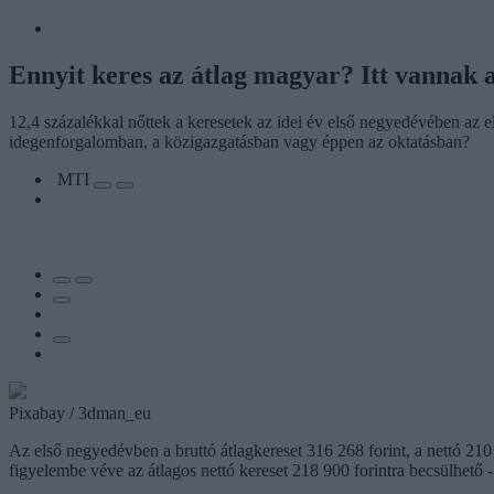
Ennyit keres az átlag magyar? Itt vannak a 
12,4 százalékkal nőttek a keresetek az idei év első negyedévében az e
idegenforgalomban, a közigazgatásban vagy éppen az oktatásban?
MTI
Pixabay / 3dman_eu
Az első negyedévben a bruttó átlagkereset 316 268 forint, a nettó 2
figyelembe véve az átlagos nettó kereset 218 900 forintra becsülhető 