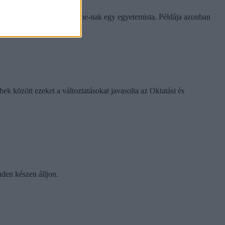
e tapasztalatairól az Eduline-nak egy egyetemista. Példája azonban
k között ezeket a változtatásokat javasolta az Oktatási és
nden készen álljon.