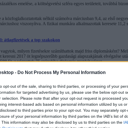
ázalékos emelése, a költségvetési szféra egyes területeit, továbbá bizo
e a közfoglalkoztatottak nélkül számolva márciusban 9,4, az első negy
 márciushoz viszonyítva. A fizikai munkára alkalmazottak keresete 11,2
l: átlagfizetések a top szakokon
vagytok, milyen fizetésekre számíthattok majd friss diplomásként? Melyi
t keresni 2017 öt legnépszerűbb gazdasági alapszakjának elvégzése utá
588 Ft, a végzettek 75 százaléka diplomás munkát végez.
miben az is megjelent, hogy tavalyhoz képest az idén márciusban 460 sz
esktop -
Do Not Process My Personal Information
ttak létszáma - egyébként - 11 ezerrel (1,6 százalékkal) meghaladta az 
a feldolgozóiparban és 11,0 százalékkal az építőiparban. Az idegenforg
to opt-out of the sale, sharing to third parties, or processing of your per
 A közigazgatás, védelem területén 28,7 százalékkal emelkedett az átla
formation for targeted advertising by us, please use the below opt-out s
n 8,2 százalékkal voltak magasabbak a keresetek a tavaly márciusinál.
r selection. Please note that after your opt-out request is processed y
eing interest-based ads based on personal information utilized by us or
disclosed to third parties prior to your opt-out. You may separately opt-
losure of your personal information by third parties on the IAB’s list of
. This information may also be disclosed by us to third parties on the
IA