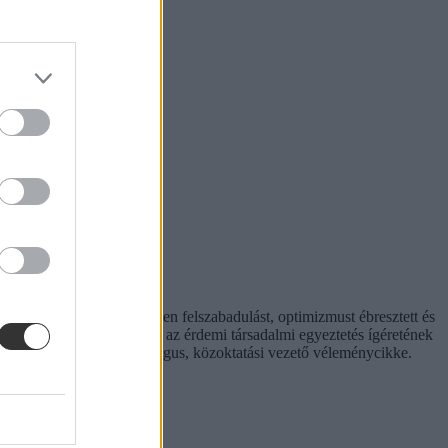
t hiperaktivitás érezhetően felszabadulást, optimizmust ébresztett és
hívást is előtérbe rántott: az érdemi társadalmi egyeztetés ígéretének
. Hana György humánökológus, közoktatási vezető véleménycikke.
rinthet a szabály