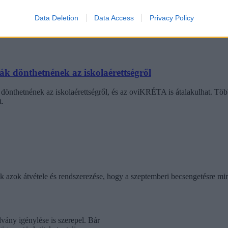
agozatos hallgató vagyok, egyből húzni kezdték a szájukat” – számolt b
Data Deletion
Data Access
Privacy Policy
gekről.
dák dönthetnének az iskolaérettségről
dönthetnének az iskolaérettségről, és az oviKRÉTA is átalakulhat. Többe
.
ik azok átvétele és rendszerezése, hogy a szeptemberi becsengetésre mi
vány igénylése is szerepel. Bár