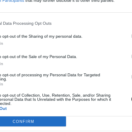
Participants
that may further disclose it to other third parties.
l Data Processing Opt Outs
o opt-out of the Sharing of my personal data.
In
o opt-out of the Sale of my Personal Data.
In
to opt-out of processing my Personal Data for Targeted
ing.
tatásról szóló közbeszédnek”
In
l kezdte meg működését. Az egyes minisztériumok szintjére kiterjesztet
o opt-out of Collection, Use, Retention, Sale, and/or Sharing
ktatás. Ám pontosan ez a lendület az, ami egy újabb megkerülhetetlen ki
ersonal Data that Is Unrelated with the Purposes for which it
lected.
stressznek a kezeléséhez igyekszem az alábbiakban szempontokat adni
Out
CONFIRM
diákmunkát – több mint százezer levelezős hallgatót é