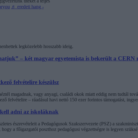
gvezetünk titeket a teljes
oryou
♬ eredeti hang -
henhettek legközelebb hosszabb ideig.
athatjuk” – két magyar egyetemista is bekerült a CER
kező felvételire készülsz
inéztél magadnak, vagy anyagi, családi okok miatt eddig nem tudtál t
ező felvételire – ráadásul havi nettó 150 ezer forintos támogatást, ingy
 kell adni az iskoláknak
észletes észrevételeit a Pedagógusok Szakszervezete (PSZ) a szakminisz
t, hogy a főigazgatói poszthoz pedagógusi végzettségre is legyen szüksé