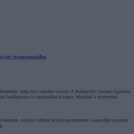
N nyári programjába
ovábbtanulni, még nincs minden veszve. A Budapesti Corvinus Egyetem
enes kollégiumot és mentorálást is kapsz. Mutatjuk a részleteket.
tériumnak, melyben többek között egyetértettek a kancellári rendszer
g.