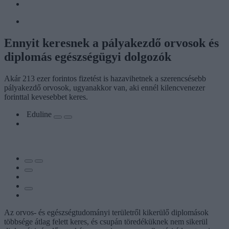
Ennyit keresnek a pályakezdő orvosok és
diplomás egészségügyi dolgozók
Akár 213 ezer forintos fizetést is hazavihetnek a szerencsésebb
pályakezdő orvosok, ugyanakkor van, aki ennél kilencvenezer
forinttal kevesebbet keres.
Eduline
Az orvos- és egészségtudományi területről kikerülő diplomások
többsége átlag felett keres, és csupán töredéküknek nem sikerül