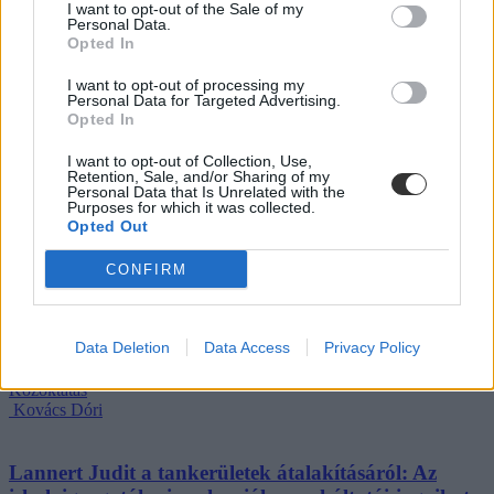
I want to opt-out of the Sale of my
Personal Data.
„Szinte bárhol voltam állásinterjún, mikor megtudták, hogy levelező
Opted In
tagozatos hallgató vagyok, egyből húzni kezdték a szájukat” –
számolt be tapasztalatairól az Eduline-nak egy egyetemista. Példája
I want to opt-out of processing my
azonban korántsem egyedi: több levelezős hallgató számolt be
Personal Data for Targeted Advertising.
hasonló nehézségekről.
Opted In
Campus life
I want to opt-out of Collection, Use,
Kovács Dóri
Retention, Sale, and/or Sharing of my
Personal Data that Is Unrelated with the
Eltörölnék a 45 perces iskola-előkészítőt, újra az
Purposes for which it was collected.
Opted Out
óvodák dönthetnének az iskolaérettségről
CONFIRM
Megszűnhet a 45 perces iskola-előkészítő foglalkozás, újra az
óvodák dönthetnének az iskolaérettségről, és az oviKRÉTA is
átalakulhat. Többek között ezeket a változtatásokat javasolta az
Oktatási és Gyermekügyi Minisztériumnak a Magyar
Data Deletion
Data Access
Privacy Policy
Óvodapedagógiai Egyesület.
Közoktatás
Kovács Dóri
Lannert Judit a tankerületek átalakításáról: Az