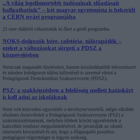
„A világ legelismertebb tudósainak előadásait
hallgathatjuk” – két magyar egyetemista is bekerült
a CERN nyári programjába
21 ezer diákból választották ki őket a genfi programba.
NOKS-dolgozók bére, cafetéria, túlórapótlék –
ezeket a változásokat sürgeti a PDSZ a
köznevelésben
Nemcsak magasabb fizetéseket, hanem kiszámíthatóbb bérrendszert
és minden ledolgozott túlóra kifizetését is szeretné elérni a
Pedagógusok Demokratikus Szakszervezete (PDSZ).
PSZ: a szakképzésben a felelősség mellett hatáskört
is kell adni az iskoláknak
Nem volt közvetlen egyeztetés a törvénytervezetről, mégis elküldte
részletes észrevételeit a Pedagógusok Szakszervezete (PSZ) a
szakminisztériumnak, melyben többek között egyetértettek a
kancellári rendszer megszüntetésével, de javasolják az oktató
elnevezés kivezetését és azt, hogy a főigazgatói poszthoz
pedagógusi végzettségre is legyen szükség.