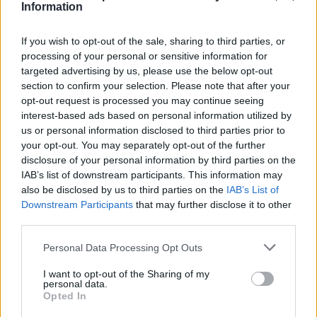
Information
If you wish to opt-out of the sale, sharing to third parties, or
processing of your personal or sensitive information for
targeted advertising by us, please use the below opt-out
Több mint kétszer annyi diák jutott be a
section to confirm your selection. Please note that after your
felsőoktatásba, mint ahány kollégiumi férőhely
opt-out request is processed you may continue seeing
összesen van
interest-based ads based on personal information utilized by
us or personal information disclosed to third parties prior to
Nemcsak abban vannak jelentős különbségek az egyetemek között,
your opt-out. You may separately opt-out of the further
hogy hány kollégiumi férőhely jut a hallgatókra, a térítési díj összege
sem egységes. Míg a BME-n 100 újonnan felvett egyetemistára 76
disclosure of your personal information by third parties on the
férőhely jut, a BGE-n mindössze 16, a legolcsóbb havi kollégiumi
IAB’s list of downstream participants. This information may
díjak pedig 9300 és 25 500 forint között mozognak a vizsgált
also be disclosed by us to third parties on the
IAB’s List of
intézményekben. Megnéztük, hol mekkora a kollégiumi kapacitás,
Downstream Participants
that may further disclose it to other
mennyit kell fizetni, és mi alapján dől el, hogy ki költözhet be.
third parties.
Felsőoktatás
Personal Data Processing Opt Outs
Szöllősi Anna
Dolgoznának az egyetem mellett, mégsem
I want to opt-out of the Sharing of my
personal data.
vállalhatnak diákmunkát – több mint százezer
Opted In
levelezős hallgatót érinthet a szabály