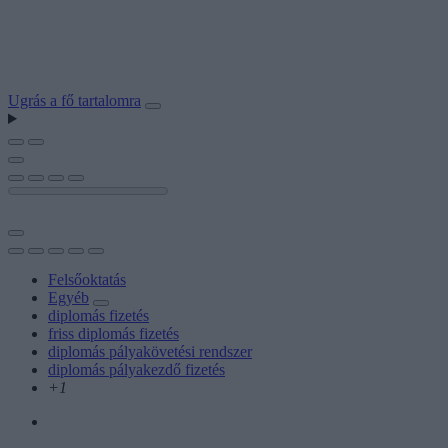
Ugrás a fő tartalomra
Felsőoktatás
Egyéb
diplomás fizetés
friss diplomás fizetés
diplomás pályakövetési rendszer
diplomás pályakezdő fizetés
+1