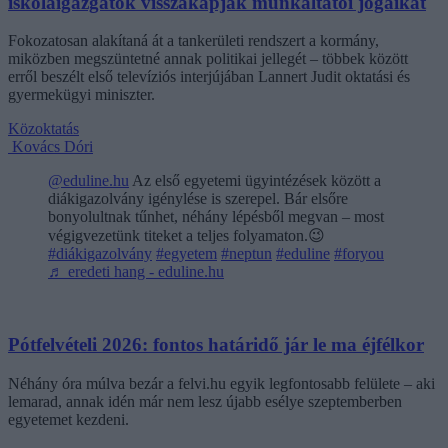
iskolaigazgatók visszakapják munkáltatói jogaikat
Fokozatosan alakítaná át a tankerületi rendszert a kormány,
miközben megszüntetné annak politikai jellegét – többek között
erről beszélt első televíziós interjújában Lannert Judit oktatási és
gyermekügyi miniszter.
Közoktatás
Kovács Dóri
@eduline.hu
Az első egyetemi ügyintézések között a
diákigazolvány igénylése is szerepel. Bár elsőre
bonyolultnak tűnhet, néhány lépésből megvan – most
végigvezetünk titeket a teljes folyamaton.😉
#diákigazolvány
#egyetem
#neptun
#eduline
#foryou
♬ eredeti hang - eduline.hu
Pótfelvételi 2026: fontos határidő jár le ma éjfélkor
Néhány óra múlva bezár a felvi.hu egyik legfontosabb felülete – aki
lemarad, annak idén már nem lesz újabb esélye szeptemberben
egyetemet kezdeni.