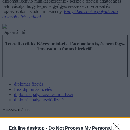
diplomát igénylő munkát szereznie - persze a fizetési átlagot az is
befolyásolja, hogy képez-e gyógyszerészeket, orvosokat és
fogorvosokat az adott intézmény.
Ennyit keresnek a pályakezdő
orvosok - friss adatok.
Diplomán túl
Tetszett a cikk? Kövess minket a Facebookon is, és nem fogsz
lemaradni a fontos hírekről!
diplomás fizetés
friss diplomás fizetés
diplomás pályakövetési rendszer
diplomás pályakezdő fizetés
Hozzászólások
Eduline desktop -
Do Not Process My Personal