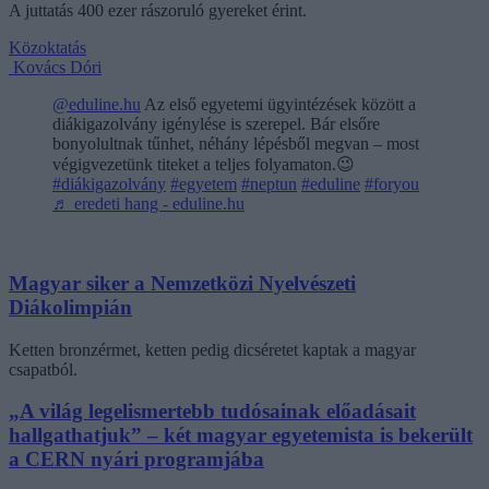
A juttatás 400 ezer rászoruló gyereket érint.
Közoktatás
Kovács Dóri
@eduline.hu
Az első egyetemi ügyintézések között a
diákigazolvány igénylése is szerepel. Bár elsőre
bonyolultnak tűnhet, néhány lépésből megvan – most
végigvezetünk titeket a teljes folyamaton.😉
#diákigazolvány
#egyetem
#neptun
#eduline
#foryou
♬ eredeti hang - eduline.hu
Magyar siker a Nemzetközi Nyelvészeti
Diákolimpián
Ketten bronzérmet, ketten pedig dicséretet kaptak a magyar
csapatból.
„A világ legelismertebb tudósainak előadásait
hallgathatjuk” – két magyar egyetemista is bekerült
a CERN nyári programjába