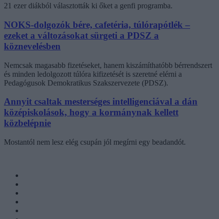
21 ezer diákból választották ki őket a genfi programba.
NOKS-dolgozók bére, cafetéria, túlórapótlék –
ezeket a változásokat sürgeti a PDSZ a
köznevelésben
Nemcsak magasabb fizetéseket, hanem kiszámíthatóbb bérrendszert
és minden ledolgozott túlóra kifizetését is szeretné elérni a
Pedagógusok Demokratikus Szakszervezete (PDSZ).
Annyit csaltak mesterséges intelligenciával a dán
középiskolások, hogy a kormánynak kellett
közbelépnie
Mostantól nem lesz elég csupán jól megírni egy beadandót.