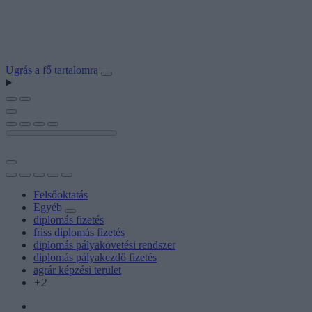
Ugrás a fő tartalomra
Felsőoktatás
Egyéb
diplomás fizetés
friss diplomás fizetés
diplomás pályakövetési rendszer
diplomás pályakezdő fizetés
agrár képzési terület
+2