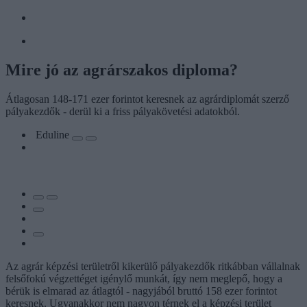
Mire jó az agrárszakos diploma?
Átlagosan 148-171 ezer forintot keresnek az agrárdiplomát szerző
pályakezdők - derül ki a friss pályakövetési adatokból.
Eduline
Az agrár képzési területről kikerülő pályakezdők ritkábban vállalnak
felsőfokú végzettéget igénylő munkát, így nem meglepő, hogy a
bérük is elmarad az átlagtól - nagyjából bruttó 158 ezer forintot
keresnek. Ugyanakkor nem nagyon térnek el a képzési terület