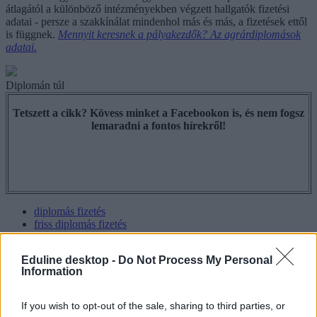
átlagától a különböző intézményekben végzett hallgatók fizetési
adatai - persze a szakkínálat mindenhol más és más, a fizetések ettől
is függnek.
Mennyit keresnek a pályakezdők? Az agrárdiplomások
adatai.
Diplomán túl
Tetszett a cikk? Kövess minket a Facebookon is, és nem fogsz
lemaradni a fontos hírekről!
diplomás fizetés
friss diplomás fizetés
diplomás pályakövetési rendszer
diplomás pályakezdő fizetés
Eduline desktop -
Do Not Process My Personal
agrár képzési terület
Information
Hozzászólások
If you wish to opt-out of the sale, sharing to third parties, or