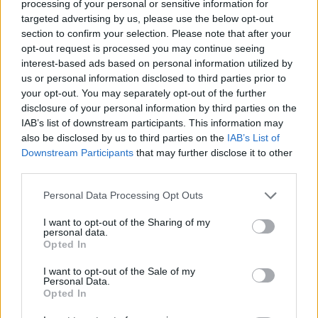
processing of your personal or sensitive information for
targeted advertising by us, please use the below opt-out
section to confirm your selection. Please note that after your
opt-out request is processed you may continue seeing
interest-based ads based on personal information utilized by
us or personal information disclosed to third parties prior to
your opt-out. You may separately opt-out of the further
Mi a baj a 8 osztályos általános iskolával, és mi jöhet
disclosure of your personal information by third parties on the
helyette?
IAB’s list of downstream participants. This information may
also be disclosed by us to third parties on the
IAB’s List of
A kisiskolák tanárhiánya és a kisgimnáziumok elitképzővé válása
nem elszigetelt hibák, hanem a jelenlegi oktatási szerkezet
Downstream Participants
that may further disclose it to other
„erővonalai”, amelyek a rendszer gyökeres reformjáért kiáltanak Dr.
third parties.
Gyarmathy Éva klinikai és neveléslélektani szakpszichológus,
egyetemi tanár szerint.
Personal Data Processing Opt Outs
Közoktatás
I want to opt-out of the Sharing of my
Kurucz-Gáspár Tünde
personal data.
Opted In
Lannert Judit: Rugalmasabb napkezdés, hosszabb
szünetek és több mozgás jöhet az alsó tagozatokban
I want to opt-out of the Sale of my
Personal Data.
szeptembertől
Opted In
Tizennégy pontos szakmai javaslatcsomagot kaptak az általános