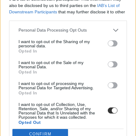
alkohol, a szerhasználat, a fizikai és verbális bántalmazás, az
also be disclosed by us to third parties on the
IAB’s List of
elhanyagolás, a kiközösítés, az abúzus minden formája – írja Bihari
Viktória író.
Downstream Participants
that may further disclose it to other
third parties.
Közoktatás
Eduline
Personal Data Processing Opt Outs
I want to opt-out of the Sharing of my
personal data.
Opted In
Üzentek a szülőknek a budapesti rendőrök: "a
gyengébb bizonyítvány nem a világ vége"
I want to opt-out of the Sale of my
Personal Data.
Opted In
„A gyengébb bizonyítvány nem a világ vége, és ezt általában a
szülőkkel kell megértetni” – ezt üzeni Facebook-posztban a
I want to opt-out of processing my
Budapesti Rendőr-főkapitányság.
Personal Data for Targeted Advertising.
Opted In
Közoktatás
Eduline
I want to opt-out of Collection, Use,
Retention, Sale, and/or Sharing of my
Personal Data that Is Unrelated with the
Purposes for which it was collected.
Opted Out
Mutatjuk, mikor kapják meg a diákok a félévi
CONFIRM
bizonyítványt