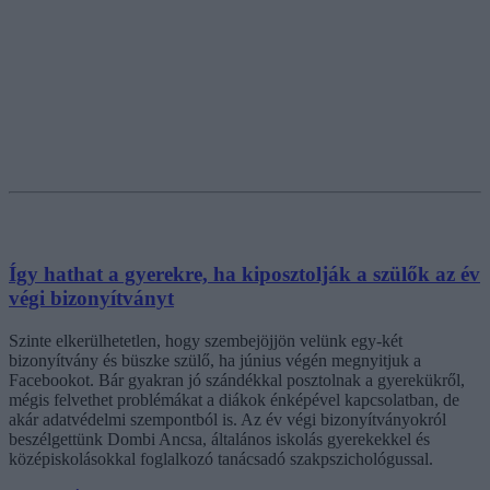
Így hathat a gyerekre, ha kiposztolják a szülők az év
végi bizonyítványt
Szinte elkerülhetetlen, hogy szembejöjjön velünk egy-két
bizonyítvány és büszke szülő, ha június végén megnyitjuk a
Facebookot. Bár gyakran jó szándékkal posztolnak a gyerekükről,
mégis felvethet problémákat a diákok énképével kapcsolatban, de
akár adatvédelmi szempontból is. Az év végi bizonyítványokról
beszélgettünk Dombi Ancsa, általános iskolás gyerekekkel és
középiskolásokkal foglalkozó tanácsadó szakpszichológussal.