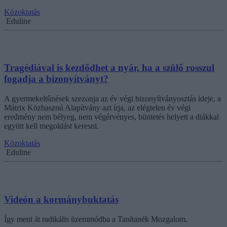
Közoktatás
Eduline
Tragédiával is kezdődhet a nyár, ha a szülő rosszul
fogadja a bizonyítványt?
A gyermekeltűnések szezonja az év végi bizonyítványosztás ideje, a
Mátrix Közhasznú Alapítvány azt írja, az elégtelen év végi
eredmény nem bélyeg, nem végérvényes, büntetés helyett a diákkal
együtt kell megoldást keresni.
Közoktatás
Eduline
Videón a kormánybuktatás
Így ment át radikális üzemmódba a Tanítanék Mozgalom.