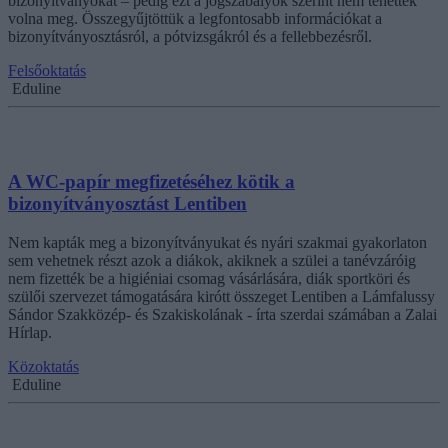
bizonyítványokat – pedig ezt a jogszabályok szerint nem tehették
volna meg. Összegyűjtöttük a legfontosabb információkat a
bizonyítványosztásról, a pótvizsgákról és a fellebbezésről.
Felsőoktatás
Eduline
A WC-papír megfizetéséhez kötik a
bizonyítványosztást Lentiben
Nem kapták meg a bizonyítványukat és nyári szakmai gyakorlaton
sem vehetnek részt azok a diákok, akiknek a szülei a tanévzáróig
nem fizették be a higiéniai csomag vásárlására, diák sportköri és
szülői szervezet támogatására kirótt összeget Lentiben a Lámfalussy
Sándor Szakközép- és Szakiskolának - írta szerdai számában a Zalai
Hírlap.
Közoktatás
Eduline