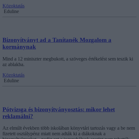
Közoktatás
Eduline
Bizonyítványt ad a Tanítanék Mozgalom a
kormánynak
Mind a 12 miniszter megbukott, a szöveges értékelést sem teszik ki
az ablakba.
Közoktatás
Eduline
Pótvizsga és bizonyítványosztás: mikor lehet
reklamálni?
Az elmúlt években több iskolában könyvtári tartozás vagy a be nem
fizetett osztálypénz miatt nem adták ki a diákoknak a