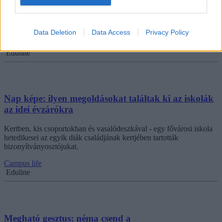
Hamarosan véget ér az első félév. Megmutatjuk, mikor kapják meg a
félévi bizonyítványt a diákok.
Data Deletion
Data Access
Privacy Policy
Közoktatás
Eduline
Nap képe: ilyen megoldásokat találtak ki az iskolák
az idei évzárókra
Kertben, kis csoportokban és vasalódeszkával - egy fővárosi iskola
hetedikesei az egyik diák családjának kertjében tartották
bizonyítványosztójukat.
Campus life
Eduline
Megható gesztus: néma csend a