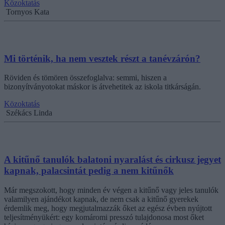
Közoktatás
Tornyos Kata
Mi történik, ha nem vesztek részt a tanévzárón?
Röviden és tömören összefoglalva: semmi, hiszen a
bizonyítványotokat máskor is átvehetitek az iskola titkárságán.
Közoktatás
Székács Linda
A kitűnő tanulók balatoni nyaralást és cirkusz jegyet
kapnak, palacsintát pedig a nem kitűnők
Már megszokott, hogy minden év végen a kitűnő vagy jeles tanulók
valamilyen ajándékot kapnak, de nem csak a kitűnő gyerekek
érdemlik meg, hogy megjutalmazzák őket az egész évben nyújtott
teljesítményükért: egy komáromi presszó tulajdonosa most őket