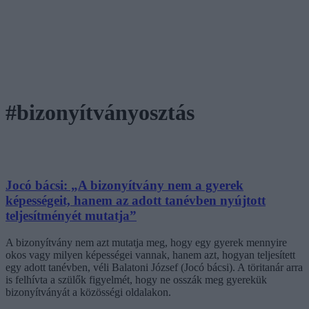
#bizonyítványosztás
Jocó bácsi: „A bizonyítvány nem a gyerek
képességeit, hanem az adott tanévben nyújtott
teljesítményét mutatja”
A bizonyítvány nem azt mutatja meg, hogy egy gyerek mennyire
okos vagy milyen képességei vannak, hanem azt, hogyan teljesített
egy adott tanévben, véli Balatoni József (Jocó bácsi). A töritanár arra
is felhívta a szülők figyelmét, hogy ne osszák meg gyerekük
bizonyítványát a közösségi oldalakon.