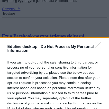
hívja meg egy ingyen palacsintára és limonádéra.
Campus life
Eduline
Ezt a Facebook-posztot érdemes elolvasni
bizonyítványosztás előtt
Eduline desktop -
Do Not Process My Personal
Information
Újra felbukkant a Facebookon az a történet, amelyet egy édesanya
írt néhány évvel ezelőtt az iskolai bizonyítványosztáskor.
If you wish to opt-out of the sale, sharing to third parties, or
Közoktatás
processing of your personal or sensitive information for
Eduline
targeted advertising by us, please use the below opt-out
section to confirm your selection. Please note that after your
opt-out request is processed you may continue seeing
interest-based ads based on personal information utilized by
„A bizonyítvány nem maga az élet. A gyerek az.
us or personal information disclosed to third parties prior to
Vigyázzatok rájuk!”
your opt-out. You may separately opt-out of the further
disclosure of your personal information by third parties on the
Fogalmunk sincs arról, mi zajlik a családokban, komoly probléma az
IAB’s list of downstream participants. This information may