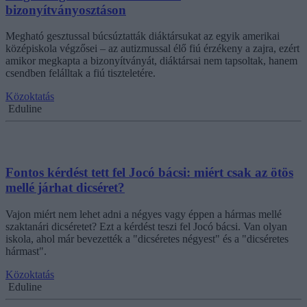
bizonyítványosztáson
Megható gesztussal búcsúztatták diáktársukat az egyik amerikai
középiskola végzősei – az autizmussal élő fiú érzékeny a zajra, ezért
amikor megkapta a bizonyítványát, diáktársai nem tapsoltak, hanem
csendben felálltak a fiú tiszteletére.
Közoktatás
Eduline
Fontos kérdést tett fel Jocó bácsi: miért csak az ötös
mellé járhat dicséret?
Vajon miért nem lehet adni a négyes vagy éppen a hármas mellé
szaktanári dicséretet? Ezt a kérdést teszi fel Jocó bácsi. Van olyan
iskola, ahol már bevezették a "dicséretes négyest" és a "dicséretes
hármast".
Közoktatás
Eduline