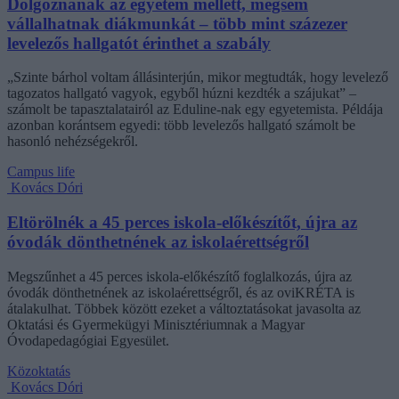
Dolgoznának az egyetem mellett, mégsem
vállalhatnak diákmunkát – több mint százezer
levelezős hallgatót érinthet a szabály
„Szinte bárhol voltam állásinterjún, mikor megtudták, hogy levelező
tagozatos hallgató vagyok, egyből húzni kezdték a szájukat” –
számolt be tapasztalatairól az Eduline-nak egy egyetemista. Példája
azonban korántsem egyedi: több levelezős hallgató számolt be
hasonló nehézségekről.
Campus life
Kovács Dóri
Eltörölnék a 45 perces iskola-előkészítőt, újra az
óvodák dönthetnének az iskolaérettségről
Megszűnhet a 45 perces iskola-előkészítő foglalkozás, újra az
óvodák dönthetnének az iskolaérettségről, és az oviKRÉTA is
átalakulhat. Többek között ezeket a változtatásokat javasolta az
Oktatási és Gyermekügyi Minisztériumnak a Magyar
Óvodapedagógiai Egyesület.
Közoktatás
Kovács Dóri