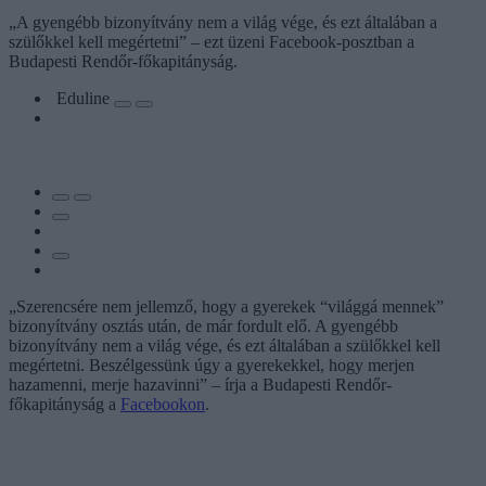
„A gyengébb bizonyítvány nem a világ vége, és ezt általában a
szülőkkel kell megértetni” – ezt üzeni Facebook-posztban a
Budapesti Rendőr-főkapitányság.
Eduline
„Szerencsére nem jellemző, hogy a gyerekek “világgá mennek”
bizonyítvány osztás után, de már fordult elő. A gyengébb
bizonyítvány nem a világ vége, és ezt általában a szülőkkel kell
megértetni. Beszélgessünk úgy a gyerekekkel, hogy merjen
hazamenni, merje hazavinni” – írja a Budapesti Rendőr-
főkapitányság a
Facebookon
.