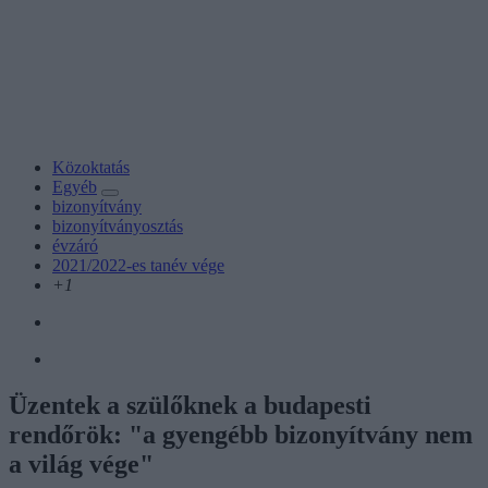
Közoktatás
Egyéb
bizonyítvány
bizonyítványosztás
évzáró
2021/2022-es tanév vége
+1
Üzentek a szülőknek a budapesti
rendőrök: "a gyengébb bizonyítvány nem
a világ vége"