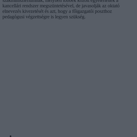
szakminisztériumnak, melyben többek között egyetértettek a
kancellári rendszer megszüntetésével, de javasolják az oktató
elnevezés kivezetését és azt, hogy a főigazgatói poszthoz
pedagógusi végzettségre is legyen szükség.