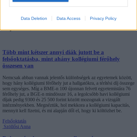
Data Deletion
Data Access
Privacy Policy
Több mint kétszer annyi diák jutott be a
felsőoktatásba, mint ahány kollégiumi férőhely
összesen van
Nemcsak abban vannak jelentős különbségek az egyetemek között,
hogy hány kollégiumi férőhely jut a hallgatókra, a térítési díj összege
sem egységes. Míg a BME-n 100 újonnan felvett egyetemistára 76
férőhely jut, a BGE-n mindössze 16, a legolcsóbb havi kollégiumi
díjak pedig 9300 és 25 500 forint között mozognak a vizsgált
intézményekben. Megnéztük, hol mekkora a kollégiumi kapacitás,
mennyit kell fizetni, és mi alapján dől el, hogy ki költözhet be.
Felsőoktatás
Szöllősi Anna