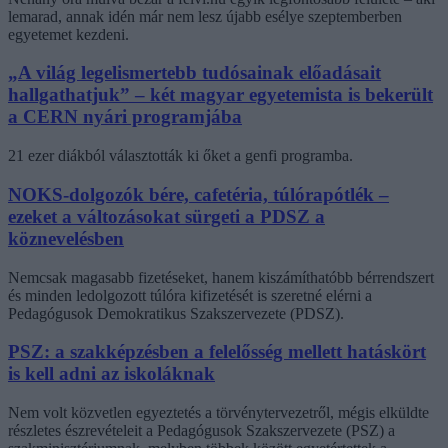
lemarad, annak idén már nem lesz újabb esélye szeptemberben
egyetemet kezdeni.
„A világ legelismertebb tudósainak előadásait
hallgathatjuk” – két magyar egyetemista is bekerült
a CERN nyári programjába
21 ezer diákból választották ki őket a genfi programba.
NOKS-dolgozók bére, cafetéria, túlórapótlék –
ezeket a változásokat sürgeti a PDSZ a
köznevelésben
Nemcsak magasabb fizetéseket, hanem kiszámíthatóbb bérrendszert
és minden ledolgozott túlóra kifizetését is szeretné elérni a
Pedagógusok Demokratikus Szakszervezete (PDSZ).
PSZ: a szakképzésben a felelősség mellett hatáskört
is kell adni az iskoláknak
Nem volt közvetlen egyeztetés a törvénytervezetről, mégis elküldte
részletes észrevételeit a Pedagógusok Szakszervezete (PSZ) a