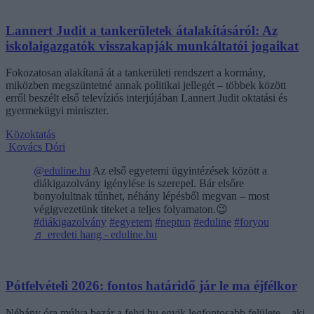
Lannert Judit a tankerületek átalakításáról: Az
iskolaigazgatók visszakapják munkáltatói jogaikat
Fokozatosan alakítaná át a tankerületi rendszert a kormány,
miközben megszüntetné annak politikai jellegét – többek között
erről beszélt első televíziós interjújában Lannert Judit oktatási és
gyermekügyi miniszter.
Közoktatás
Kovács Dóri
@eduline.hu
Az első egyetemi ügyintézések között a
diákigazolvány igénylése is szerepel. Bár elsőre
bonyolultnak tűnhet, néhány lépésből megvan – most
végigvezetünk titeket a teljes folyamaton.😉
#diákigazolvány
#egyetem
#neptun
#eduline
#foryou
♬ eredeti hang - eduline.hu
Pótfelvételi 2026: fontos határidő jár le ma éjfélkor
Néhány óra múlva bezár a felvi.hu egyik legfontosabb felülete – aki