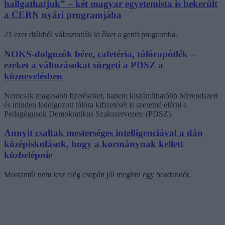
hallgathatjuk” – két magyar egyetemista is bekerült
a CERN nyári programjába
21 ezer diákból választották ki őket a genfi programba.
NOKS-dolgozók bére, cafetéria, túlórapótlék –
ezeket a változásokat sürgeti a PDSZ a
köznevelésben
Nemcsak magasabb fizetéseket, hanem kiszámíthatóbb bérrendszert
és minden ledolgozott túlóra kifizetését is szeretné elérni a
Pedagógusok Demokratikus Szakszervezete (PDSZ).
Annyit csaltak mesterséges intelligenciával a dán
középiskolások, hogy a kormánynak kellett
közbelépnie
Mostantól nem lesz elég csupán jól megírni egy beadandót.