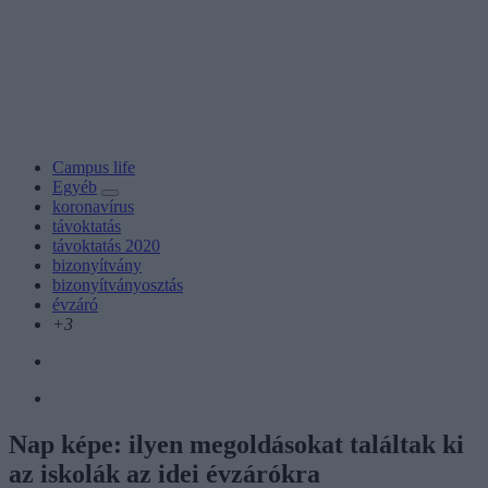
Campus life
Egyéb
koronavírus
távoktatás
távoktatás 2020
bizonyítvány
bizonyítványosztás
évzáró
+3
Nap képe: ilyen megoldásokat találtak ki
az iskolák az idei évzárókra