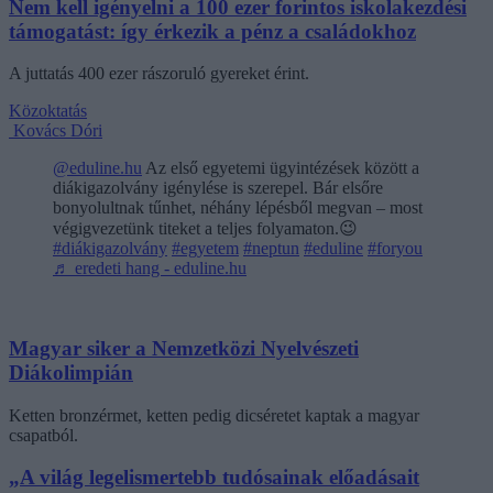
Nem kell igényelni a 100 ezer forintos iskolakezdési
támogatást: így érkezik a pénz a családokhoz
A juttatás 400 ezer rászoruló gyereket érint.
Közoktatás
Kovács Dóri
@eduline.hu
Az első egyetemi ügyintézések között a
diákigazolvány igénylése is szerepel. Bár elsőre
bonyolultnak tűnhet, néhány lépésből megvan – most
végigvezetünk titeket a teljes folyamaton.😉
#diákigazolvány
#egyetem
#neptun
#eduline
#foryou
♬ eredeti hang - eduline.hu
Magyar siker a Nemzetközi Nyelvészeti
Diákolimpián
Ketten bronzérmet, ketten pedig dicséretet kaptak a magyar
csapatból.
„A világ legelismertebb tudósainak előadásait