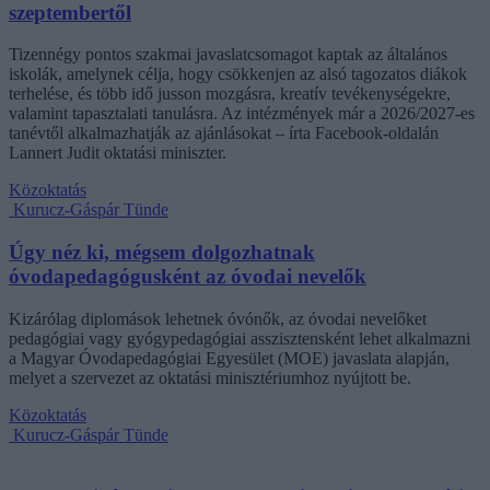
szeptembertől
Tizennégy pontos szakmai javaslatcsomagot kaptak az általános
iskolák, amelynek célja, hogy csökkenjen az alsó tagozatos diákok
terhelése, és több idő jusson mozgásra, kreatív tevékenységekre,
valamint tapasztalati tanulásra. Az intézmények már a 2026/2027-es
tanévtől alkalmazhatják az ajánlásokat – írta Facebook-oldalán
Lannert Judit oktatási miniszter.
Közoktatás
Kurucz-Gáspár Tünde
Úgy néz ki, mégsem dolgozhatnak
óvodapedagógusként az óvodai nevelők
Kizárólag diplomások lehetnek óvónők, az óvodai nevelőket
pedagógiai vagy gyógypedagógiai asszisztensként lehet alkalmazni
a Magyar Óvodapedagógiai Egyesület (MOE) javaslata alapján,
melyet a szervezet az oktatási minisztériumhoz nyújtott be.
Közoktatás
Kurucz-Gáspár Tünde