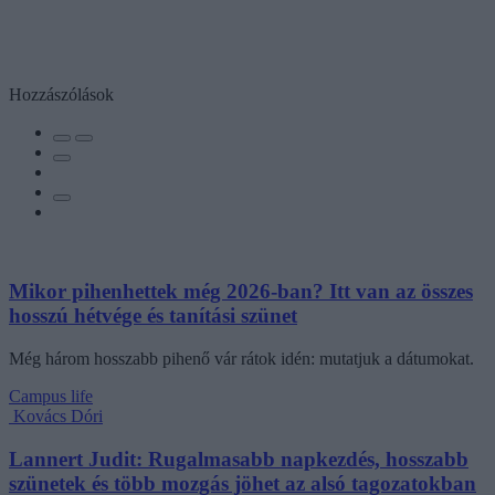
Hozzászólások
Mikor pihenhettek még 2026-ban? Itt van az összes
hosszú hétvége és tanítási szünet
Még három hosszabb pihenő vár rátok idén: mutatjuk a dátumokat.
Campus life
Kovács Dóri
Lannert Judit: Rugalmasabb napkezdés, hosszabb
szünetek és több mozgás jöhet az alsó tagozatokban