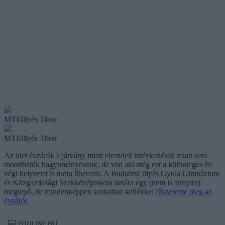
MTI/Illyés Tibor
MTI/Illyés Tibor
Az idei évzárók a járvány miatt elrendelt intézkedések miatt sem
mondhatók hagyományosnak, de van aki még ezt a különleges év
végi helyzetet is tudta űberelni. A Budaörsi Illyés Gyula Gimnázium
és Közgazdasági Szakközépiskola tanára egy (nem is annyira)
meglepő, de mindenképpen szokatlan kellékkel
fűszerezte meg az
évzárót.