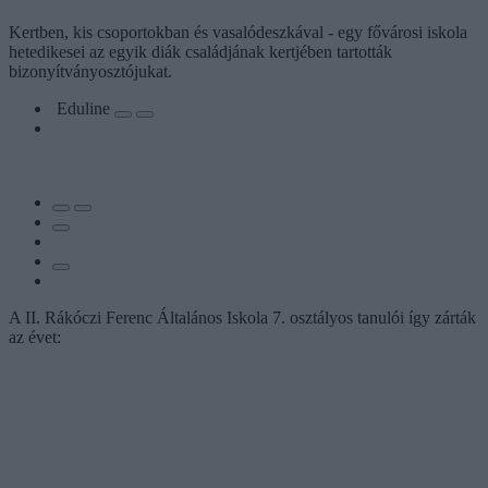
Kertben, kis csoportokban és vasalódeszkával - egy fővárosi iskola
hetedikesei az egyik diák családjának kertjében tartották
bizonyítványosztójukat.
Eduline
A II. Rákóczi Ferenc Általános Iskola 7. osztályos tanulói így zárták
az évet: