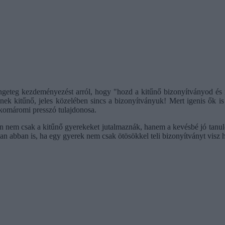
ngeteg kezdeményezést arról, hogy "hozd a kitűnő bizonyítványod és 
knek kitűnő, jeles közelében sincs a bizonyítványuk! Mert igenis ők 
 komáromi presszó tulajdonosa.
nem csak a kitűnő gyerekeket jutalmaznák, hanem a kevésbé jó tanulókat is
 abban is, ha egy gyerek nem csak ötösökkel teli bizonyítványt visz 