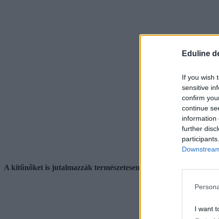
Eduline d
If you wish 
sensitive in
confirm you
continue se
information 
further disc
participants
Downstream 
A kitűnőket is jutalmazzák természetesen
Persona
I want t