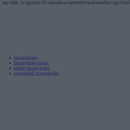
egy diák, és egyszeri 50 százalékos menettérti kedvezményt egy felnőt
bizonyítvány
bizonyítványosztás
kitűnő bizonyítvány
nem kitűnő bizonyítvány