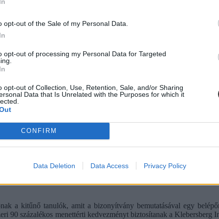
In
ányért. A szokásos könyvjutalmakon túl, aki élt a lehetőséggel, 4 napot 
o opt-out of the Sale of my Personal Data.
sította a gyerekek számára az üdülő és az utazások költségeit, vala
In
iána, intézményvezető.
to opt-out of processing my Personal Data for Targeted
ing.
In
o opt-out of Collection, Use, Retention, Sale, and/or Sharing
ersonal Data that Is Unrelated with the Purposes for which it
lected.
Out
CONFIRM
Data Deletion
Data Access
Privacy Policy
ak a kitűnő tanulók, amit a bizonyítvány bemutatásával egy belép
szeri 90 százalékos menettérti kedvezményt biztosítanak a Klebersberg 