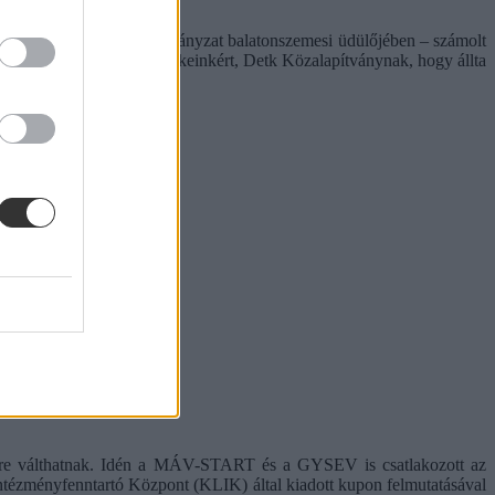
tölthetett el a detki önkormányzat balatonszemesi üdülőjében – számolt
mint a Tehetséges Gyermekeinkért, Detk Közalapítványnak, hogy állta
őre válthatnak. Idén a MÁV-START és a GYSEV is csatlakozott az
Intézményfenntartó Központ (KLIK) által kiadott kupon felmutatásával