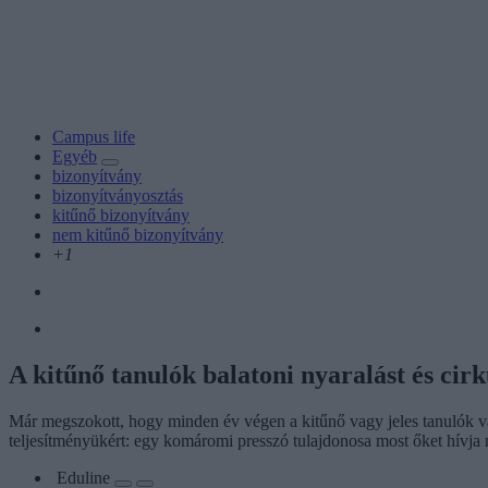
Campus life
Egyéb
bizonyítvány
bizonyítványosztás
kitűnő bizonyítvány
nem kitűnő bizonyítvány
+1
A kitűnő tanulók balatoni nyaralást és cir
Már megszokott, hogy minden év végen a kitűnő vagy jeles tanulók v
teljesítményükért: egy komáromi presszó tulajdonosa most őket hívja 
Eduline