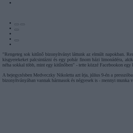
"Rengeteg sok kitűnő bizonyítványt láttunk az elmúlt napokban. Re
kisgyerekeket palcsintázni és egy pohár finom házi limonádéra, aki
néha sokkal több, mint egy kitűnőben" - tette közzé Facebookon egy
A bejegyzésben Medveczky Nikoletta azt írja, július 9-én a presszóban 
bizonyítványában vannak hármasok és négyesek is - mennyi munka van