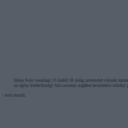
Július 9-én vasárnap 15 órától 18 óráig szeretettel várunk min
az egész kerthelyiség! Aki szeretne segíthet bennünket néhány 
- teszi hozzá.