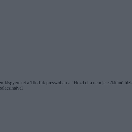
den kisgyereket a Tik-Tak presszóban a "Hozd el a nem jeles/kitűnő bi
palacsintával