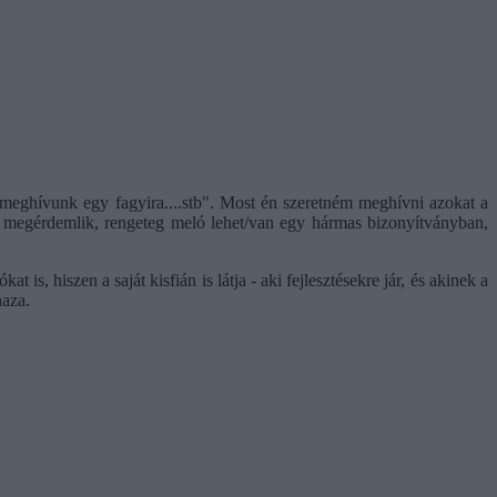
meghívunk egy fagyira....stb". Most én szeretném meghívni azokat a
is megérdemlik, rengeteg meló lehet/van egy hármas bizonyítványban,
, hiszen a saját kisfián is látja - aki fejlesztésekre jár, és akinek a
haza.