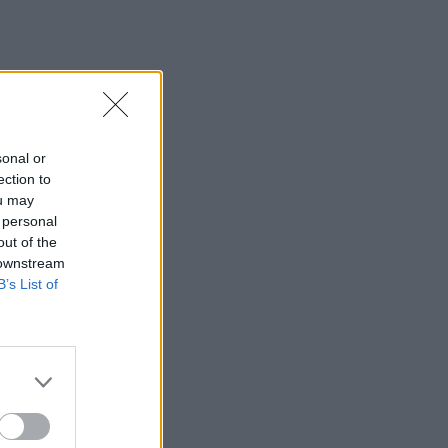
sonal or
ection to
ou may
 personal
out of the
 downstream
B’s List of