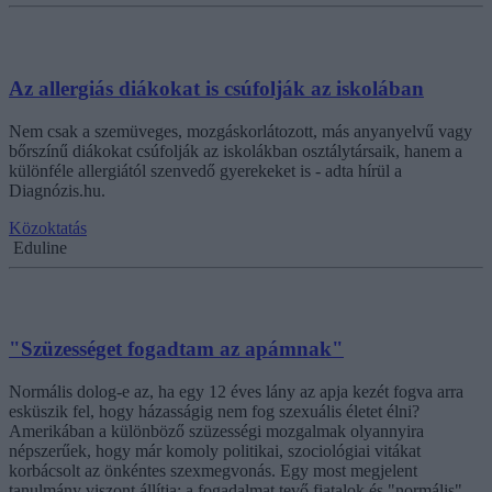
Az allergiás diákokat is csúfolják az iskolában
Nem csak a szemüveges, mozgáskorlátozott, más anyanyelvű vagy
bőrszínű diákokat csúfolják az iskolákban osztálytársaik, hanem a
különféle allergiától szenvedő gyerekeket is - adta hírül a
Diagnózis.hu.
Közoktatás
Eduline
"Szüzességet fogadtam az apámnak"
Normális dolog-e az, ha egy 12 éves lány az apja kezét fogva arra
esküszik fel, hogy házasságig nem fog szexuális életet élni?
Amerikában a különböző szüzességi mozgalmak olyannyira
népszerűek, hogy már komoly politikai, szociológiai vitákat
korbácsolt az önkéntes szexmegvonás. Egy most megjelent
tanulmány viszont állítja: a fogadalmat tevő fiatalok és "normális"