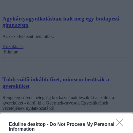
Agyhártyagyulladásban halt meg egy budapesti
gimnazista
Az osztálytársait beoltották.
Közoktatás
Eduline
Több szülő inkább fizet, mintsem beoltsák a
gyereküket
Rengeteg súlyos betegség kockázatának teszik ki a szülők a
gyereküket - derül ki a Gyermek-orvosok Egyesületének
vezetőjének nyilatkozatából.
Felnőttképzés
Eduline
Eduline desktop -
Do Not Process My Personal
Information