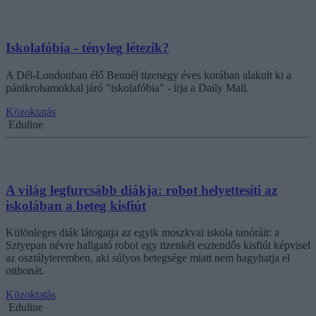
Iskolafóbia - tényleg létezik?
A Dél-Londonban élő Bennél tizenegy éves korában alakult ki a
pánikrohamokkal járó "iskolafóbia" - írja a Daily Mail.
Közoktatás
Eduline
A világ legfurcsább diákja: robot helyettesíti az
iskolában a beteg kisfiút
Különleges diák látogatja az egyik moszkvai iskola tanóráit: a
Sztyepan névre hallgató robot egy tizenkét esztendős kisfiút képvisel
az osztályteremben, aki súlyos betegsége miatt nem hagyhatja el
otthonát.
Közoktatás
Eduline