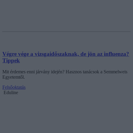
Végre vége a vizsgaidőszaknak, de jön az influenza?
Tippek
Mit érdemes enni járvány idején? Hasznos tanácsok a Semmelweis
Egyetemtől.
Felsőoktatás
Eduline