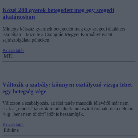
Közel 200 gyerek betegedett meg egy szegedi
általánosban
Mintegy kétszáz gyermek betegedett meg egy szegedi általános
iskolában – közölte a Csongrád Megyei Kormányhivatal
sajtószolgálata pénteken.
Közoktatás
MTI
Változik a szabály: könnyen osztályozó vizsga lehet
egy betegség vége
Változott a szabályozás, az idei tanév második félévétől már nem
csak a „rendes” tanórák minősülnek mulasztott órának, de a délután
4-ig „bent nem töltött” időt is beszámítják.
Közoktatás
Eduline