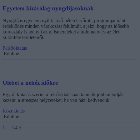
Egyetem kizárólag nyugdíjasoknak
Nyugdíjas egyetem nyílik jövő héten Győrött; programjai iránti
érdeklődés minden várakozást felülmúlt, s jelzi, hogy az idősebb
korosztály is igényli az új ismereteket a tudomány és az élet
különféle területeiről.
Felsőoktatás
Eduline
Ölebet a nehéz időkre
Egy új kutatás szerint a felsőoktatásban tanulók jobban tudják
kezelni a stresszes helyzeteket, ha van házi kedvencük.
Közoktatás
Eduline
1
...
3
4
5