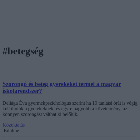
#betegség
Szorongó és beteg gyerekeket termel a magyar
iskolarendszer?
Deliága Éva gyermekpszichológus szerint ha 10 tanítási órát is végig
kell ülniük a gyerekeknek, és egyre nagyobb a követelmény, az
könnyen szorongást válthat ki belőlük.
Közoktatás
Eduline