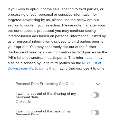
If you wish to opt-out of the sale, sharing to third parties, or
processing of your personal or sensitive information for
Megható videó terjed: ilyen az, amikor egy tanárt
targeted advertising by us, please use the below opt-out
igazán szeretnek
section to confirm your selection. Please note that after your
opt-out request is processed you may continue seeing
Persze, csak a szemünkbe ment valami.
interest-based ads based on personal information utilized by
Közoktatás
us or personal information disclosed to third parties prior to
Eduline
your opt-out. You may separately opt-out of the further
disclosure of your personal information by third parties on the
IAB’s list of downstream participants. This information may
also be disclosed by us to third parties on the
IAB’s List of
J. K. Rowling is segített a beteg egyetemistának
Downstream Participants
that may further disclose it to other
third parties.
Csontvelőre volt szüksége, de thai és olasz gyökerei miatt nagyon
kevés donor jöhetett szóba Laránál, akinek a családja nem adta fel,
Personal Data Processing Opt Outs
és több tízezer jelentkezőből meglett a megfelelő.
I want to opt-out of the Sharing of my
Felnőttképzés
personal data.
Eduline
Opted In
I want to opt-out of the Sale of my
Personal Data.