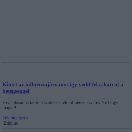
Kitört az influenzajárvány: így vedd fel a harcot a
betegséggel
Hivatalosan is kitört a szokásos téli influenzajárvány. Ne hagyd
magad!
Felnőttképzés
Eduline