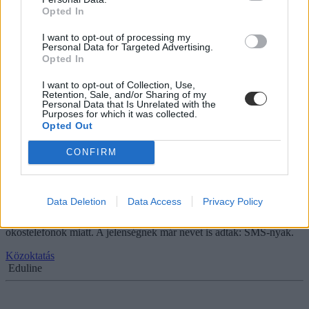
Opted In
Komoly betegségek terjedését állíthatja meg egy 17
I want to opt-out of processing my
éves fiú találmánya
Personal Data for Targeted Advertising.
Opted In
Raymond Wang még csak 17 éves, de alighanem megoldást talált
egy komoly problémára.
I want to opt-out of Collection, Use,
Retention, Sale, and/or Sharing of my
Felnőttképzés
Personal Data that Is Unrelated with the
Purposes for which it was collected.
Eduline
Opted Out
CONFIRM
Egyre több diák púpos az okostelefon miatt
Data Deletion
Data Access
Privacy Policy
A gerincbántalmakkal foglalkozó szakember a The Telegraph-nak
azt nyilatkozta, egyre több diák púpos vagy gerincferdült az
okostelefonok miatt. A jelenségnek már nevet is adtak: SMS-nyak.
Közoktatás
Eduline