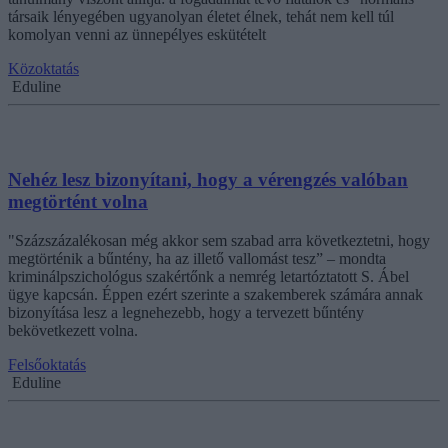
társaik lényegében ugyanolyan életet élnek, tehát nem kell túl
komolyan venni az ünnepélyes eskütételt
Közoktatás
Eduline
Nehéz lesz bizonyítani, hogy a vérengzés valóban
megtörtént volna
"Százszázalékosan még akkor sem szabad arra következtetni, hogy
megtörténik a bűntény, ha az illető vallomást tesz” – mondta
kriminálpszichológus szakértőnk a nemrég letartóztatott S. Ábel
ügye kapcsán. Éppen ezért szerinte a szakemberek számára annak
bizonyítása lesz a legnehezebb, hogy a tervezett bűntény
bekövetkezett volna.
Felsőoktatás
Eduline