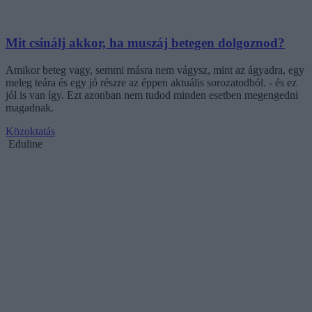
Mit csinálj akkor, ha muszáj betegen dolgoznod?
Amikor beteg vagy, semmi másra nem vágysz, mint az ágyadra, egy
meleg teára és egy jó részre az éppen aktuális sorozatodból. - és ez
jól is van így. Ezt azonban nem tudod minden esetben megengedni
magadnak.
Közoktatás
Eduline