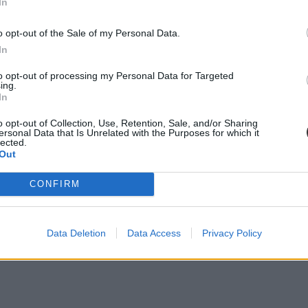
In
szi szünet, hamarosan itt a téli pihenő. De vajon meddig tart az első fé
o opt-out of the Sale of my Personal Data.
In
to opt-out of processing my Personal Data for Targeted
ing.
In
kított tanév rendjét
o opt-out of Collection, Use, Retention, Sale, and/or Sharing
, azonban a kormány korábbi döntése miatt a pihenő elmarad.
ersonal Data that Is Unrelated with the Purposes for which it
lected.
Out
CONFIRM
a program már rég le van foglalva?
Data Deletion
Data Access
Privacy Policy
i céllal átcsoportosította a párnapos pihenőt a téli szünet mellé. De m