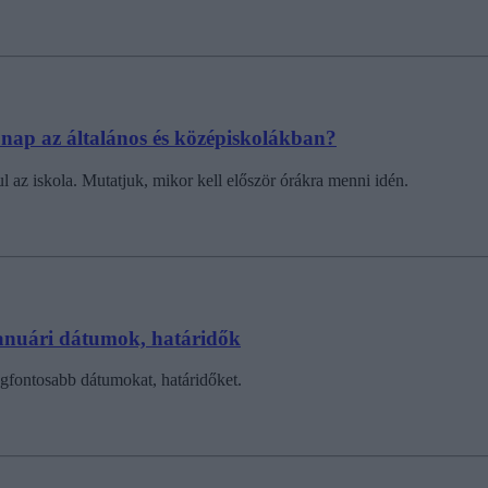
si nap az általános és középiskolákban?
l az iskola. Mutatjuk, mikor kell először órákra menni idén.
 januári dátumok, határidők
legfontosabb dátumokat, határidőket.