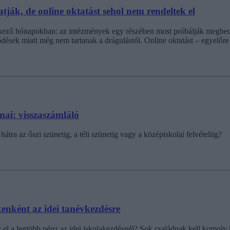
atják, de online oktatást sehol nem rendeltek el
etkező hónapokban: az intézmények egy részében most próbálják megbec
dések miatt még nem tartanak a drágulástól. Online oktatást – egyelőre
mai: visszaszámláló
a az őszi szünetig, a téli szünetig vagy a középiskolai felvételiig?
kenként az idei tanévkezdésre
 el a legtöbb pénz az idei iskolakezdésnél? Sok családnak kell komoly 