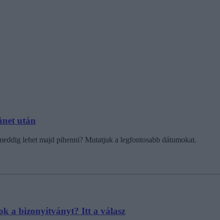
ünet után
n meddig lehet majd pihenni? Mutatjuk a legfontosabb dátumokat.
ok a bizonyítványt? Itt a válasz