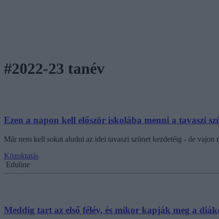
#2022-23 tanév
Ezen a napon kell először iskolába menni a tavaszi sz
Már nem kell sokat aludni az idei tavaszi szünet kezdetéig - de vajo
Közoktatás
Eduline
Meddig tart az első félév, és mikor kapják meg a diák