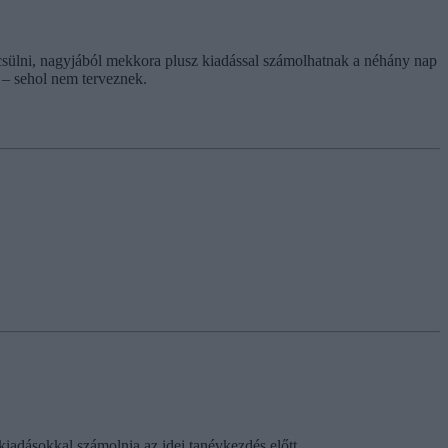
sülni, nagyjából mekkora plusz kiadással számolhatnak a néhány nap
 – sehol nem terveznek.
kiadásokkal számolnia az idei tanévkezdés előtt.