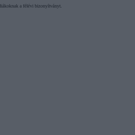
diákoknak a félévi bizonyítványt.