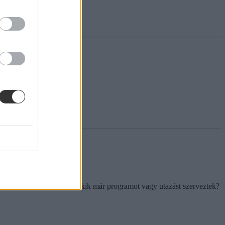
lév? Mutatjuk a dátumokat.
it tehetnek azok a szülők, akik már programot vagy utazást szerveztek?