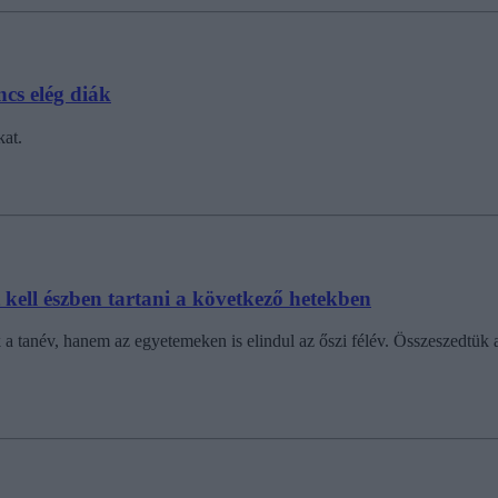
cs elég diák
kat.
 kell észben tartani a következő hetekben
tanév, hanem az egyetemeken is elindul az őszi félév. Összeszedtük az