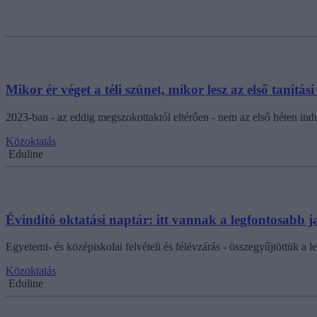
Mikor ér véget a téli szünet, mikor lesz az első tanítá
2023-ban - az eddig megszokottaktól eltérően - nem az első héten indu
Közoktatás
Eduline
Évindító oktatási naptár: itt vannak a legfontosabb
Egyetemi- és középiskolai felvételi és félévzárás - összegyűjtöttük a 
Közoktatás
Eduline