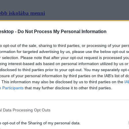
lebb iskolába menni
ött, de meddig tart a pihenő? Mutatjuk.
esktop -
Do Not Process My Personal Information
to opt-out of the sale, sharing to third parties, or processing of your per
formation for targeted advertising by us, please use the below opt-out s
r selection. Please note that after your opt-out request is processed y
eing interest-based ads based on personal information utilized by us or
nnak a dátumok
disclosed to third parties prior to your opt-out. You may separately opt-
losure of your personal information by third parties on the IAB’s list of
általános és középiskolákban - az iskolák így spórolnak. Mutatjuk, hány 
. This information may also be disclosed by us to third parties on the
IA
Participants
that may further disclose it to other third parties.
l Data Processing Opt Outs
an? Itt a válasz
o opt-out of the Sharing of my personal data.