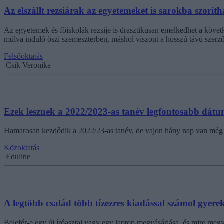
Az elszállt rezsiárak az egyetemeket is sarokba szoríth
Az egyetemek és főiskolák rezsije is drasztikusan emelkedhet a köv
múlva induló őszi szemeszterben, máshol viszont a hosszú távú szerző
Felsőoktatás
Csik Veronika
Ezek lesznek a 2022/2023-as tanév legfontosabb dátu
Hamarosan kezdődik a 2022/23-as tanév, de vajon hány nap van még hátr
Közoktatás
Eduline
A legtöbb család több tízezres kiadással számol gyere
Belefér-e egy új íróasztal vagy egy laptop megvásárlása, és mire megy