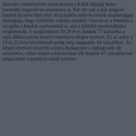
Hasonló eredményekre jutott nemrég a K&H Ifjúsági Index
harmadik negyedéves eredménye is. Bár ott csak a már dolgozó
fiatalok kicsivel több mint 30 százaléka több-kevesebb elszántsággal
fontolgatja, hogy külföldön vállalna munkát. Viszont ez a felmérés a
vizsgálta a fiatalok nyelvtudását is, ami a külföldi munkavállalást
megkönnyíti. A megkérdezett 19-29 éves fiatalok 77 százaléka a
saját állítása szerint beszél valamilyen idegen nyelven. Ez az arány a
19 és 25 éves közöttieknél pedig még magasabb, 84 százalékos. Az
idegen nyelven beszélők aránya Budapesten a legnagyobb: 80
százalékos, ehhez képest a kisvárosban élő fiatalok 67 százaléka tud
megszólalni valamilyen másik nyelven.