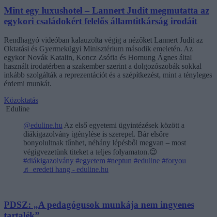
Mint egy luxushotel – Lannert Judit megmutatta az
egykori családokért felelős államtitkárság irodáit
Rendhagyó videóban kalauzolta végig a nézőket Lannert Judit az
Oktatási és Gyermekügyi Minisztérium második emeletén. Az
egykor Novák Katalin, Koncz Zsófia és Hornung Ágnes által
használt irodatérben a szakember szerint a dolgozószobák sokkal
inkább szolgálták a reprezentációt és a szépítkezést, mint a tényleges
érdemi munkát.
Közoktatás
Eduline
@eduline.hu
Az első egyetemi ügyintézések között a
diákigazolvány igénylése is szerepel. Bár elsőre
bonyolultnak tűnhet, néhány lépésből megvan – most
végigvezetünk titeket a teljes folyamaton.😉
#diákigazolvány
#egyetem
#neptun
#eduline
#foryou
♬ eredeti hang - eduline.hu
PDSZ: „A pedagógusok munkája nem ingyenes
tartalék”