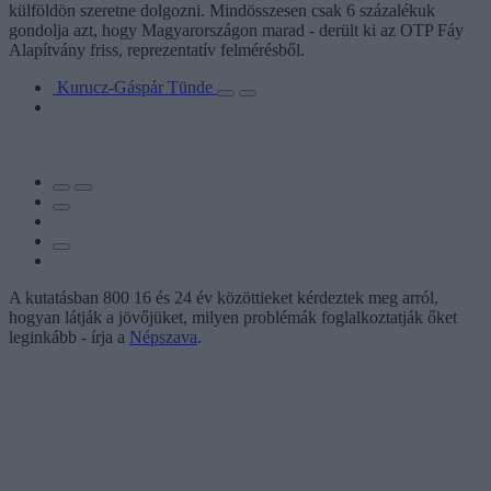
külföldön szeretne dolgozni. Mindösszesen csak 6 százalékuk
gondolja azt, hogy Magyarországon marad - derült ki az OTP Fáy
Alapítvány friss, reprezentatív felmérésből.
Kurucz-Gáspár Tünde
A kutatásban 800 16 és 24 év közöttieket kérdeztek meg arról,
hogyan látják a jövőjüket, milyen problémák foglalkoztatják őket
leginkább - írja a
Népszava
.