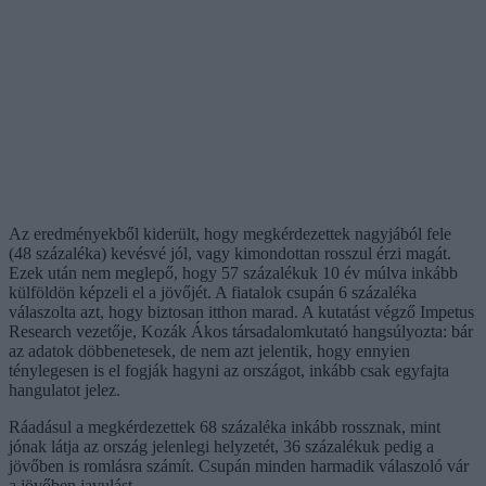
Az eredményekből kiderült, hogy megkérdezettek nagyjából fele
(48 százaléka) kevésvé jól, vagy kimondottan rosszul érzi magát.
Ezek után nem meglepő, hogy 57 százalékuk 10 év múlva inkább
külföldön képzeli el a jövőjét. A fiatalok csupán 6 százaléka
válaszolta azt, hogy biztosan itthon marad. A kutatást végző Impetus
Research vezetője, Kozák Ákos társadalomkutató hangsúlyozta: bár
az adatok döbbenetesek, de nem azt jelentik, hogy ennyien
ténylegesen is el fogják hagyni az országot, inkább csak egyfajta
hangulatot jelez.
Ráadásul a megkérdezettek 68 százaléka inkább rossznak, mint
jónak látja az ország jelenlegi helyzetét, 36 százalékuk pedig a
jövőben is romlásra számít. Csupán minden harmadik válaszoló vár
a jövőben javulást.