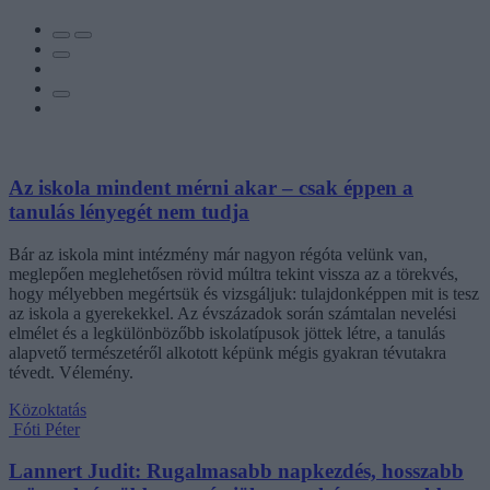
Az iskola mindent mérni akar – csak éppen a
tanulás lényegét nem tudja
Bár az iskola mint intézmény már nagyon régóta velünk van,
meglepően meglehetősen rövid múltra tekint vissza az a törekvés,
hogy mélyebben megértsük és vizsgáljuk: tulajdonképpen mit is tesz
az iskola a gyerekekkel. Az évszázadok során számtalan nevelési
elmélet és a legkülönbözőbb iskolatípusok jöttek létre, a tanulás
alapvető természetéről alkotott képünk mégis gyakran tévutakra
tévedt. Vélemény.
Közoktatás
Fóti Péter
Lannert Judit: Rugalmasabb napkezdés, hosszabb