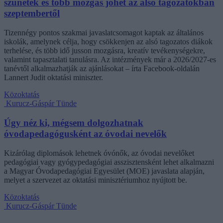
szünetek és több mozgás jöhet az alsó tagozatokban
szeptembertől
Tizennégy pontos szakmai javaslatcsomagot kaptak az általános
iskolák, amelynek célja, hogy csökkenjen az alsó tagozatos diákok
terhelése, és több idő jusson mozgásra, kreatív tevékenységekre,
valamint tapasztalati tanulásra. Az intézmények már a 2026/2027-es
tanévtől alkalmazhatják az ajánlásokat – írta Facebook-oldalán
Lannert Judit oktatási miniszter.
Közoktatás
Kurucz-Gáspár Tünde
Úgy néz ki, mégsem dolgozhatnak
óvodapedagógusként az óvodai nevelők
Kizárólag diplomások lehetnek óvónők, az óvodai nevelőket
pedagógiai vagy gyógypedagógiai asszisztensként lehet alkalmazni
a Magyar Óvodapedagógiai Egyesület (MOE) javaslata alapján,
melyet a szervezet az oktatási minisztériumhoz nyújtott be.
Közoktatás
Kurucz-Gáspár Tünde