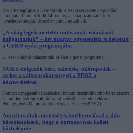
Bár a Pedagógusok Demokratikus Szakszervezete alapvetően
támogatja Lannert Judit 14 pontos, alsó tagozatokat érintő
javaslatcsomagját, de azért vannak aggályaik.
„A világ legelismertebb tudósainak előadásait
hallgathatjuk” – két magyar egyetemista is bekerült
a CERN nyári programjába
21 ezer diákból választották ki őket a genfi programba.
NOKS-dolgozók bére, cafetéria, túlórapótlék –
ezeket a változásokat sürgeti a PDSZ a
köznevelésben
Nemcsak magasabb fizetéseket, hanem kiszámíthatóbb bérrendszert
és minden ledolgozott túlóra kifizetését is szeretné elérni a
Pedagógusok Demokratikus Szakszervezete (PDSZ).
Annyit csaltak mesterséges intelligenciával a dán
középiskolások, hogy a kormánynak kellett
közbelépnie