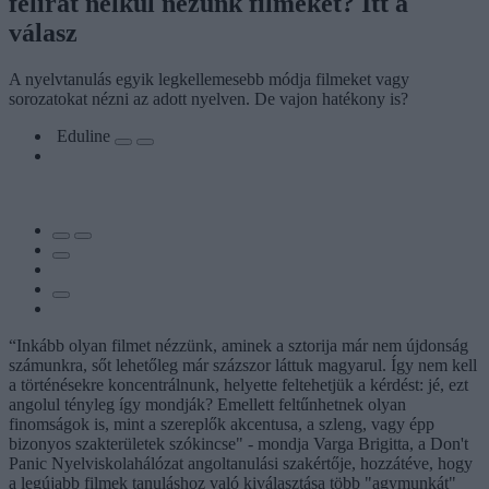
felirat nélkül nézünk filmeket? Itt a
válasz
A nyelvtanulás egyik legkellemesebb módja filmeket vagy
sorozatokat nézni az adott nyelven. De vajon hatékony is?
Eduline
“Inkább olyan filmet nézzünk, aminek a sztorija már nem újdonság
számunkra, sőt lehetőleg már százszor láttuk magyarul. Így nem kell
a történésekre koncentrálnunk, helyette feltehetjük a kérdést: jé, ezt
angolul tényleg így mondják? Emellett feltűnhetnek olyan
finomságok is, mint a szereplők akcentusa, a szleng, vagy épp
bizonyos szakterületek szókincse" - mondja Varga Brigitta, a Don't
Panic Nyelviskolahálózat angoltanulási szakértője, hozzátéve, hogy
a legújabb filmek tanuláshoz való kiválasztása több "agymunkát"