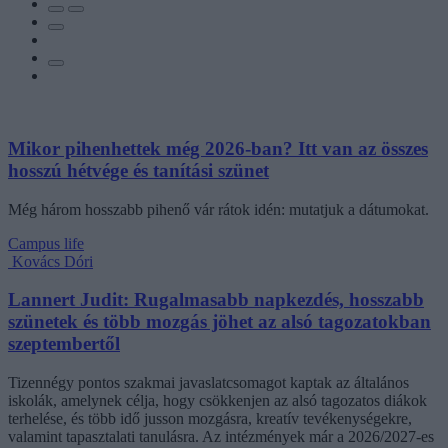
Mikor pihenhettek még 2026-ban? Itt van az összes
hosszú hétvége és tanítási szünet
Még három hosszabb pihenő vár rátok idén: mutatjuk a dátumokat.
Campus life
Kovács Dóri
Lannert Judit: Rugalmasabb napkezdés, hosszabb
szünetek és több mozgás jöhet az alsó tagozatokban
szeptembertől
Tizennégy pontos szakmai javaslatcsomagot kaptak az általános
iskolák, amelynek célja, hogy csökkenjen az alsó tagozatos diákok
terhelése, és több idő jusson mozgásra, kreatív tevékenységekre,
valamint tapasztalati tanulásra. Az intézmények már a 2026/2027-es