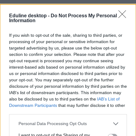
Eduline desktop -
Do Not Process My Personal
Information
If you wish to opt-out of the sale, sharing to third parties, or
processing of your personal or sensitive information for
targeted advertising by us, please use the below opt-out
section to confirm your selection. Please note that after your
opt-out request is processed you may continue seeing
interest-based ads based on personal information utilized by
us or personal information disclosed to third parties prior to
your opt-out. You may separately opt-out of the further
disclosure of your personal information by third parties on the
IAB’s list of downstream participants. This information may
also be disclosed by us to third parties on the
IAB’s List of
Downstream Participants
that may further disclose it to other
angol nyelv
third parties.
sorozatok
nyelvtanulás
Personal Data Processing Opt Outs
Don't Panic Nyelviskola
nyelvtanulás filmekkel
I want to opt-out of the Sharing of my