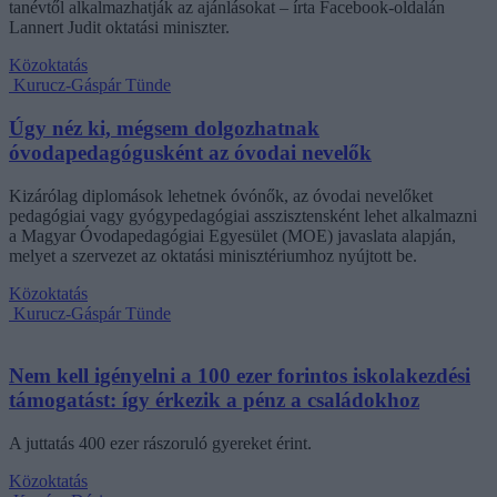
tanévtől alkalmazhatják az ajánlásokat – írta Facebook-oldalán
Lannert Judit oktatási miniszter.
Közoktatás
Kurucz-Gáspár Tünde
Úgy néz ki, mégsem dolgozhatnak
óvodapedagógusként az óvodai nevelők
Kizárólag diplomások lehetnek óvónők, az óvodai nevelőket
pedagógiai vagy gyógypedagógiai asszisztensként lehet alkalmazni
a Magyar Óvodapedagógiai Egyesület (MOE) javaslata alapján,
melyet a szervezet az oktatási minisztériumhoz nyújtott be.
Közoktatás
Kurucz-Gáspár Tünde
Nem kell igényelni a 100 ezer forintos iskolakezdési
támogatást: így érkezik a pénz a családokhoz
A juttatás 400 ezer rászoruló gyereket érint.
Közoktatás