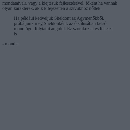
mondataival), vagy a kiejtésük fejlesztésével, főként ha vannak
olyan karakterek, akik kifejezetten a szívükhöz nőttek.
Ha például kedveljük Sheldont az Agymenőkből,
próbáljunk meg Sheldonként, az ő stílusában belső
monológot folytatni angolul. Ez szórakoztat és fejleszt
is
- mondta.