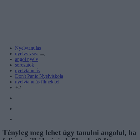
Nyelvtanulás
nyelvvizsga
angol nyelv
sorozatok
nyelvtanulás
Don't Panic Nyelviskola
nyelvtanulás filmekkel
+2
Tényleg meg lehet úgy tanulni angolul, ha