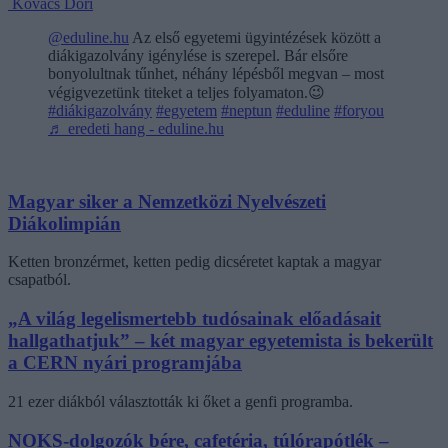
Kovács Dóri
@eduline.hu
Az első egyetemi ügyintézések között a
diákigazolvány igénylése is szerepel. Bár elsőre
bonyolultnak tűnhet, néhány lépésből megvan – most
végigvezetünk titeket a teljes folyamaton.😉
#diákigazolvány
#egyetem
#neptun
#eduline
#foryou
♬ eredeti hang - eduline.hu
Magyar siker a Nemzetközi Nyelvészeti
Diákolimpián
Ketten bronzérmet, ketten pedig dicséretet kaptak a magyar
csapatból.
„A világ legelismertebb tudósainak előadásait
hallgathatjuk” – két magyar egyetemista is bekerült
a CERN nyári programjába
21 ezer diákból választották ki őket a genfi programba.
NOKS-dolgozók bére, cafetéria, túlórapótlék –