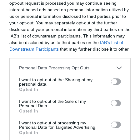
Maruzsa Zoltán
opt-out request is processed you may continue seeing
belföld
interest-based ads based on personal information utilized by
történelem atlasz
us or personal information disclosed to third parties prior to
atlasz kronológia
your opt-out. You may separately opt-out of the further
köznevelés helyettes államtitkár
disclosure of your personal information by third parties on the
Hozzászólások
IAB’s list of downstream participants. This information may
also be disclosed by us to third parties on the
IAB’s List of
Downstream Participants
that may further disclose it to other
third parties.
Personal Data Processing Opt Outs
I want to opt-out of the Sharing of my
personal data.
Opted In
Több mint kétszer annyi diák jutott be a
felsőoktatásba, mint ahány kollégiumi férőhely
I want to opt-out of the Sale of my
összesen van
Personal Data.
Opted In
Nemcsak abban vannak jelentős különbségek az egyetemek között,
hogy hány kollégiumi férőhely jut a hallgatókra, a térítési díj összege
I want to opt-out of processing my
Personal Data for Targeted Advertising.
sem egységes. Míg a BME-n 100 újonnan felvett egyetemistára 76
Opted In
férőhely jut, a BGE-n mindössze 16, a legolcsóbb havi kollégiumi
díjak pedig 9300 és 25 500 forint között mozognak a vizsgált