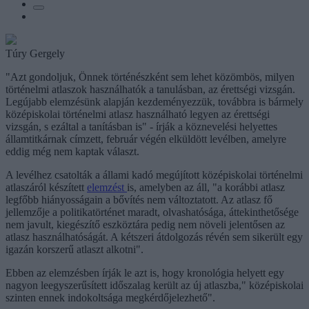
Túry Gergely
"Azt gondoljuk, Önnek történészként sem lehet közömbös, milyen
történelmi atlaszok használhatók a tanulásban, az érettségi vizsgán.
Legújabb elemzésünk alapján kezdeményezzük, továbbra is bármely
középiskolai történelmi atlasz használható legyen az érettségi
vizsgán, s ezáltal a tanításban is" - írják a köznevelési helyettes
államtitkárnak címzett, február végén elküldött levélben, amelyre
eddig még nem kaptak választ.
A levélhez csatolták a állami kadó megújított középiskolai történelmi
atlaszáról készített
elemzést
is, amelyben az áll, "a korábbi atlasz
legfőbb hiányosságain a bővítés nem változtatott. Az atlasz fő
jellemzője a politikatörténet maradt, olvashatósága, áttekinthetősége
nem javult, kiegészítő eszköztára pedig nem növeli jelentősen az
atlasz használhatóságát. A kétszeri átdolgozás révén sem sikerült egy
igazán korszerű atlaszt alkotni".
Ebben az elemzésben írják le azt is, hogy kronológia helyett egy
nagyon leegyszerűsített időszalag került az új atlaszba," középiskolai
szinten ennek indokoltsága megkérdőjelezhető".