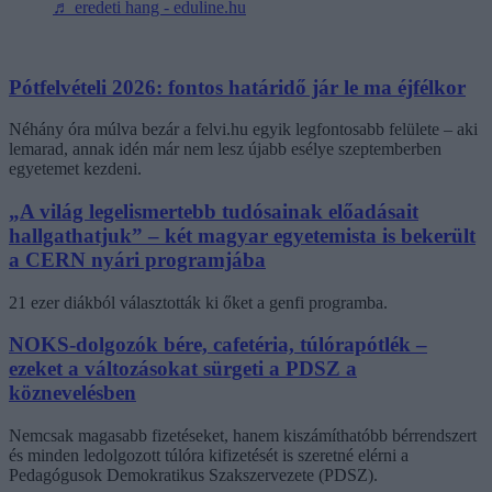
♬ eredeti hang - eduline.hu
Pótfelvételi 2026: fontos határidő jár le ma éjfélkor
Néhány óra múlva bezár a felvi.hu egyik legfontosabb felülete – aki
lemarad, annak idén már nem lesz újabb esélye szeptemberben
egyetemet kezdeni.
„A világ legelismertebb tudósainak előadásait
hallgathatjuk” – két magyar egyetemista is bekerült
a CERN nyári programjába
21 ezer diákból választották ki őket a genfi programba.
NOKS-dolgozók bére, cafetéria, túlórapótlék –
ezeket a változásokat sürgeti a PDSZ a
köznevelésben
Nemcsak magasabb fizetéseket, hanem kiszámíthatóbb bérrendszert
és minden ledolgozott túlóra kifizetését is szeretné elérni a
Pedagógusok Demokratikus Szakszervezete (PDSZ).