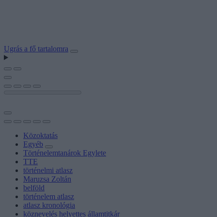
Ugrás a fő tartalomra
Közoktatás
Egyéb
Történelemtanárok Egylete
TTE
történelmi atlasz
Maruzsa Zoltán
belföld
történelem atlasz
atlasz kronológia
köznevelés helyettes államtitkár