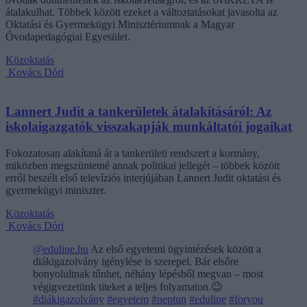
átalakulhat. Többek között ezeket a változtatásokat javasolta az
Oktatási és Gyermekügyi Minisztériumnak a Magyar
Óvodapedagógiai Egyesület.
Közoktatás
Kovács Dóri
Lannert Judit a tankerületek átalakításáról: Az
iskolaigazgatók visszakapják munkáltatói jogaikat
Fokozatosan alakítaná át a tankerületi rendszert a kormány,
miközben megszüntetné annak politikai jellegét – többek között
erről beszélt első televíziós interjújában Lannert Judit oktatási és
gyermekügyi miniszter.
Közoktatás
Kovács Dóri
@eduline.hu
Az első egyetemi ügyintézések között a
diákigazolvány igénylése is szerepel. Bár elsőre
bonyolultnak tűnhet, néhány lépésből megvan – most
végigvezetünk titeket a teljes folyamaton.😉
#diákigazolvány
#egyetem
#neptun
#eduline
#foryou