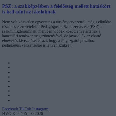
PSZ: a szakképzésben a felelősség mellett hatáskört
is kell adni az iskoláknak
Nem volt közvetlen egyeztetés a törvénytervezetről, mégis elküldte
részletes észrevételeit a Pedagógusok Szakszervezete (PSZ) a
szakminisztériumnak, melyben többek között egyetértettek a
kancellári rendszer megszüntetésével, de javasolják az oktató
elnevezés kivezetését és azt, hogy a főigazgatói poszthoz
pedagógusi végzettségre is legyen szükség.
Facebook
TikTok
Instagram
HVG Kiadó Zrt. © 2026