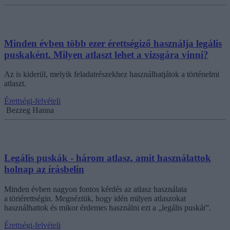
Minden évben több ezer érettségiző használja legális
puskaként. Milyen atlaszt lehet a vizsgára vinni?
Az is kiderül, melyik feladatrészekhez használhatjátok a történelmi
atlaszt.
Érettségi-felvételi
Bezzeg Hanna
Legális puskák - három atlasz, amit használattok
holnap az írásbelin
Minden évben nagyon fontos kérdés az atlasz használata
a töriérettségin. Megnéztük, hogy idén milyen atlaszokat
használhattok és mikor érdemes használni ezt a „legális puskát”.
Érettségi-felvételi