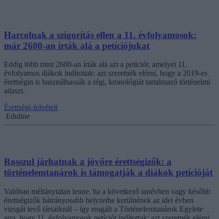
Harcolnak a szigorítás ellen a 11. évfolyamosok:
már 2600-an írták alá a petíciójukat
Eddig több mint 2600-an írták alá azt a petíciót, amelyet 11.
évfolyamos diákok indítottak: azt szeretnék elérni, hogy a 2019-es
érettségin is használhassák a régi, kronológiát tartalmazó történelmi
atlaszt.
Érettségi-felvételi
Eduline
Rosszul járhatnak a jövőre érettségizők: a
történelemtanárok is támogatják a diákok petícióját
Valóban méltánytalan lenne, ha a következő tanévben vagy később
érettségizők hátrányosabb helyzetbe kerülnének az idei évben
vizsgát tevő társaiknál – így reagált a Történelemtanárok Egylete
arra, hogy 11. évfolyamosok petíciót indítottak: azt szeretnék elérni,