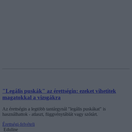
"Legális puskák" az érettségin: ezeket vihetitek
magatokkal a vizsgákra
Az érettségin a legtöbb tantárgynál "legális puskákat" is
használhattok - atlaszt, függvénytáblát vagy szótárt.
Érettségi-felvételi
Eduline