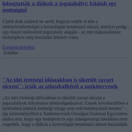
lobogtatták a diákok a jogszabályt: kitálalt egy
érettségiző
Újabb diák számolt be arról, hogyan vették el tőle a
történelemérettségin a kronológiát tartalmazó atlaszt, amelyet pedig -
egy ősszel módosított jogszabály alapján - az idei májusi-júniusi
érettségiken még használni lehetett volna.
Érettségi-felvételi
Eduline
"Az idei érettségi időszakban is sikerült zavart
okozni": írják az atlaszbalhéról a tankönyvesek
„Az idei érettségi időszakban is sikerült zavart okozni a
jogszabályok folyamatos módosítgatásaival. Ennek következtében a
történelem írásbeli érettségi vizsga sem volt botrányoktól mentes” –
írja közleményében a Tankönyvesek Országos Szakmai Egyesülete,
utalva arra, hogy egy budapesti és egy zalaegerszegi iskolában nem
engedték, hogy a diákok a kronológiát tartalmazó atlaszt használják.