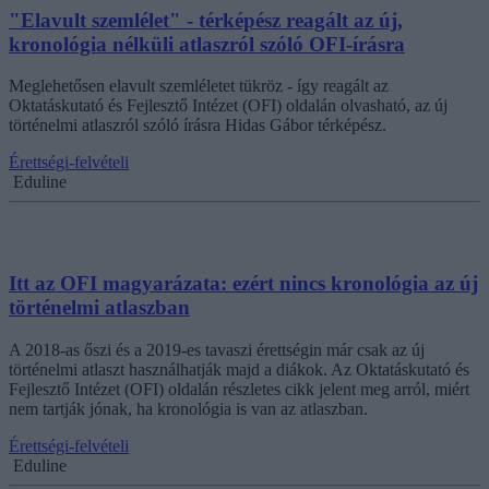
"Elavult szemlélet" - térképész reagált az új,
kronológia nélküli atlaszról szóló OFI-írásra
Meglehetősen elavult szemléletet tükröz - így reagált az
Oktatáskutató és Fejlesztő Intézet (OFI) oldalán olvasható, az új
történelmi atlaszról szóló írásra Hidas Gábor térképész.
Érettségi-felvételi
Eduline
Itt az OFI magyarázata: ezért nincs kronológia az új
történelmi atlaszban
A 2018-as őszi és a 2019-es tavaszi érettségin már csak az új
történelmi atlaszt használhatják majd a diákok. Az Oktatáskutató és
Fejlesztő Intézet (OFI) oldalán részletes cikk jelent meg arról, miért
nem tartják jónak, ha kronológia is van az atlaszban.
Érettségi-felvételi
Eduline