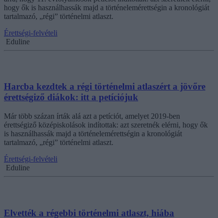
hogy ők is használhassák majd a történelemérettségin a kronológiát
tartalmazó, „régi” történelmi atlaszt.
Érettségi-felvételi
Eduline
Harcba kezdtek a régi történelmi atlaszért a jövőre
érettségiző diákok: itt a petíciójuk
Már több százan írták alá azt a petíciót, amelyet 2019-ben
érettségiző középiskolások indítottak: azt szeretnék elérni, hogy ők
is használhassák majd a történelemérettségin a kronológiát
tartalmazó, „régi” történelmi atlaszt.
Érettségi-felvételi
Eduline
Elvették a régebbi történelmi atlaszt, hiába