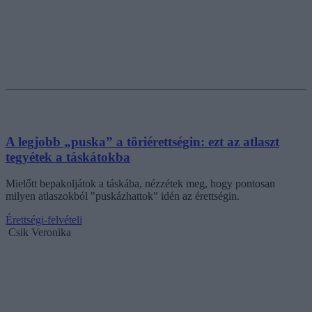
A legjobb „puska” a töriérettségin: ezt az atlaszt
tegyétek a táskátokba
Mielőtt bepakoljátok a táskába, nézzétek meg, hogy pontosan
milyen atlaszokból "puskázhattok" idén az érettségin.
Érettségi-felvételi
Csik Veronika