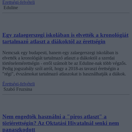
Érettségi-felvételi
Eduline
Egy zalaegerszegi iskolában is elvették a kronológiát
tartalmazó atlaszt a diákoktól az érettségin
Nemcsak egy budapesti, hanem egy zalaegerszegi iskolában is
elvették a kronológiát tartalmazó atlaszt a diákoktól a szerdai
történelemérettségin - erről számolt be az Eduline-nak több végzős.
Pedig jogszabály szól arról, hogy a 2018-as tavaszi érettségin a
"régi", évszámokat tartalmazó atlaszokat is használhatják a diákok.
Érettségi-felvételi
Szabó Fruzsina
Nem engedték használni a "piros atlaszt" a
töriérettségin? Az Oktatási Hivatalnál senki nem
panaszkodott