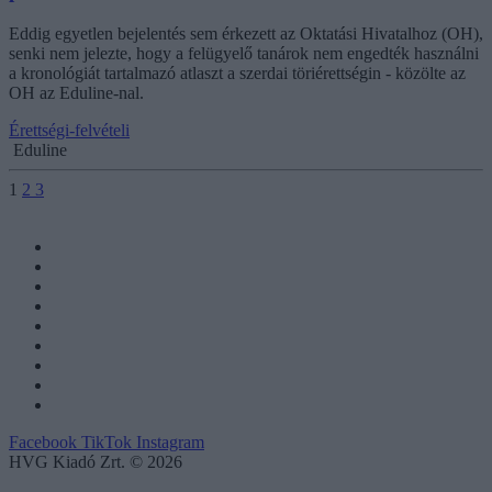
Eddig egyetlen bejelentés sem érkezett az Oktatási Hivatalhoz (OH),
senki nem jelezte, hogy a felügyelő tanárok nem engedték használni
a kronológiát tartalmazó atlaszt a szerdai töriérettségin - közölte az
OH az Eduline-nal.
Érettségi-felvételi
Eduline
1
2
3
Facebook
TikTok
Instagram
HVG Kiadó Zrt. © 2026