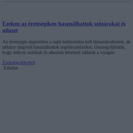
Ezeken az érettségiken használhattok szótárakat és
atlaszt
Az érettségin alapvetően a saját tudásotokra kell támaszkodnotok, de
néhány tárgynál használhattok segédeszközöket. Összegyűjtöttük,
hogy milyen szótárak és atlaszok lehetnek nálatok a vizsgán.
Érettségi-felvételi
Eduline