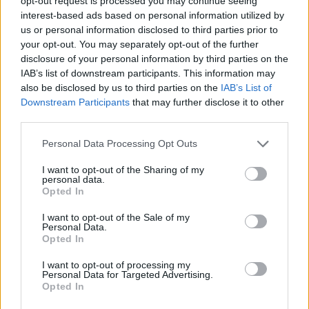
opt-out request is processed you may continue seeing
közép- és emelt szinten.
interest-based ads based on personal information utilized by
us or personal information disclosed to third parties prior to
Érettségi-felvételi
Eduline
your opt-out. You may separately opt-out of the further
disclosure of your personal information by third parties on the
IAB’s list of downstream participants. This information may
also be disclosed by us to third parties on the
IAB’s List of
Downstream Participants
that may further disclose it to other
Milyen atlaszokat lehet használni a holnapi
third parties.
töriérettségin?
Personal Data Processing Opt Outs
Ez az első májusi érettségi szezon, hogy a diákok már nem
használhatják a kronológiát tartalmazó történelmi atlaszokat. De
I want to opt-out of the Sharing of my
akkor mit lehet használni? Itt a lista.
personal data.
Opted In
Érettségi-felvételi
Eduline
I want to opt-out of the Sale of my
Personal Data.
Opted In
I want to opt-out of processing my
Hiába írták alá több mint 5700-an a diákok
Personal Data for Targeted Advertising.
Opted In
petícióját, jön a szigorítás