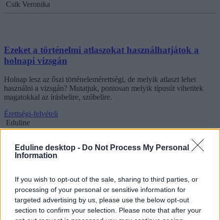
Csik Veronika
Ezeket a történelmi atlaszokat használhatjátok a
holnapi vizsgán
Holnap lesz az őszi történelemérettségi, de melyik atlaszt lehet
használni a vizsgán? Mutatjuk, pontosan melyik típusút vihetitek
magatokkal az írásbelire, szóbelire.
Érettségi-felvételi
Eduline
Eduline desktop -
Do Not Process My Personal
Information
Milyen segédeszközöket használhattok az érettségin?
Itt a "legális puskák" listája
If you wish to opt-out of the sale, sharing to third parties, or
processing of your personal or sensitive information for
Hamarosan kezdődnek az őszi érettségi vizsgák: összegyűjtöttük
targeted advertising by us, please use the below opt-out
azokat a "legális puskákat", amelyeket a különböző tárgyak
section to confirm your selection. Please note that after your
feladatlapjainak megoldásához, illetve a szóbeliken használhattok,