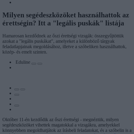
Milyen segédeszközöket használhattok az
érettségin? Itt a "legális puskák" listája
Hamarosan kezdődnek az őszi érettségi vizsgák: összegyűjtöttük
azokat a "legális puskákat", amelyeket a különböző tárgyak
feladatlapjainak megoldásához, illetve a szóbeliken használhattok,
közép- és emelt szinten.
Eduline
Október 11-én kezdődik az őszi érettségi - megnéztük, milyen
segédeszközöket vihettek magatokkal a vizsgákra, amelyekkel
könnyebben megoldhatjátok az írásbeli feladatokat, és a szóbelin is a