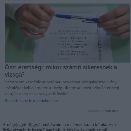
A négyjegyű függvénytáblázatot a matematika-, a kémia- és a
fizikavizsgán is használhatjátok. A közép- és emelt szintű