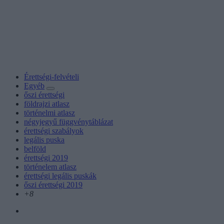
Érettségi-felvételi
Egyéb
őszi érettségi
földrajzi atlasz
történelmi atlasz
négyjegyű függvénytáblázat
érettségi szabályok
legális puska
belföld
érettségi 2019
történelem atlasz
érettségi legális puskák
őszi érettségi 2019
+8