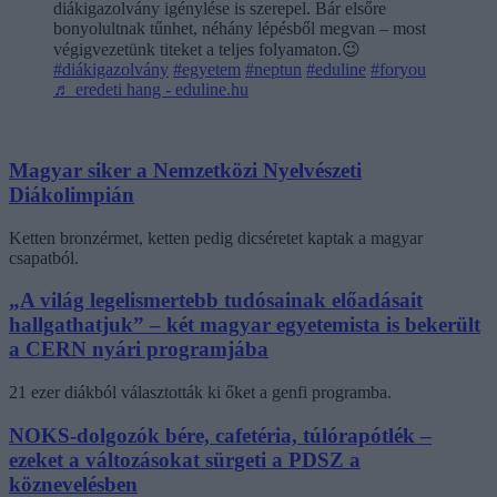
diákigazolvány igénylése is szerepel. Bár elsőre
bonyolultnak tűnhet, néhány lépésből megvan – most
végigvezetünk titeket a teljes folyamaton.😉
#diákigazolvány
#egyetem
#neptun
#eduline
#foryou
♬ eredeti hang - eduline.hu
Magyar siker a Nemzetközi Nyelvészeti
Diákolimpián
Ketten bronzérmet, ketten pedig dicséretet kaptak a magyar
csapatból.
„A világ legelismertebb tudósainak előadásait
hallgathatjuk” – két magyar egyetemista is bekerült
a CERN nyári programjába
21 ezer diákból választották ki őket a genfi programba.
NOKS-dolgozók bére, cafetéria, túlórapótlék –
ezeket a változásokat sürgeti a PDSZ a
köznevelésben