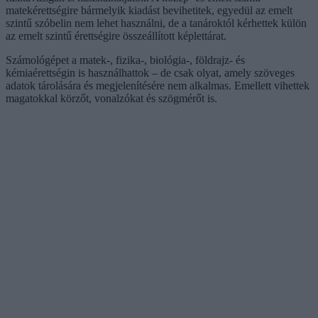
matekérettségire bármelyik kiadást bevihetitek, egyedül az emelt
szintű szóbelin nem lehet használni, de a tanároktól kérhettek külön
az emelt szintű érettségire összeállított képlettárat.
Számológépet a matek-, fizika-, biológia-, földrajz- és
kémiaérettségin is használhattok – de csak olyat, amely szöveges
adatok tárolására és megjelenítésére nem alkalmas. Emellett vihettek
magatokkal körzőt, vonalzókat és szögmérőt is.