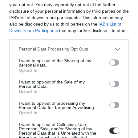
your opt-out. You may separately opt-out of the further
disclosure of your personal information by third parties on the
IAB’s list of downstream participants. This information may
also be disclosed by us to third parties on the
IAB’s List of
Downstream Participants
that may further disclose it to other
third parties.
Personal Data Processing Opt Outs
Tetszett a cikk? Iratkozz fel hírlevelünkre
I want to opt-out of the Sharing of my
personal data.
Ha szeretnéd megkapni legfrissebb cikkeinket az érettségiről, az
Opted In
egyetemi-főiskolai és a középiskolai felvételiről, ha érdekelnek a
felsőoktatás, a közoktatás, a nyelvoktatás és a felnőttképzés
I want to opt-out of the Sale of my
legfontosabb változásai,
iratkozz fel hírleveleinkre
.
Personal Data.
Opted In
I want to opt-out of processing my
Personal Data for Targeted Advertising.
Opted In
I want to opt-out of Collection, Use,
Retention, Sale, and/or Sharing of my
Personal Data that Is Unrelated with the
Purposes for which it was collected.