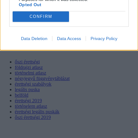
Opted Out
CONFIRM
Data Deletion
Data Access
Privacy Policy
őszi érettségi
földrajzi atlasz
történelmi atlasz
négyjegyű függvénytáblázat
érettségi szabályok
legális puska
belföld
érettségi 2019
történelem atlasz
érettségi legális puskák
őszi érettségi 2019