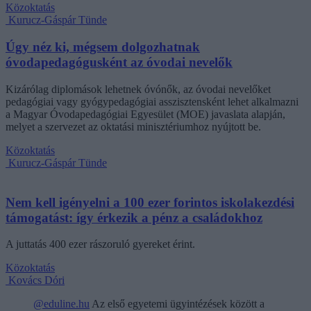
Közoktatás
Kurucz-Gáspár Tünde
Úgy néz ki, mégsem dolgozhatnak
óvodapedagógusként az óvodai nevelők
Kizárólag diplomások lehetnek óvónők, az óvodai nevelőket
pedagógiai vagy gyógypedagógiai asszisztensként lehet alkalmazni
a Magyar Óvodapedagógiai Egyesület (MOE) javaslata alapján,
melyet a szervezet az oktatási minisztériumhoz nyújtott be.
Közoktatás
Kurucz-Gáspár Tünde
Nem kell igényelni a 100 ezer forintos iskolakezdési
támogatást: így érkezik a pénz a családokhoz
A juttatás 400 ezer rászoruló gyereket érint.
Közoktatás
Kovács Dóri
@eduline.hu
Az első egyetemi ügyintézések között a