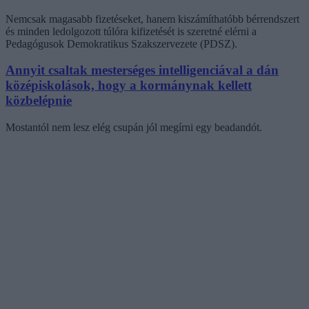
Nemcsak magasabb fizetéseket, hanem kiszámíthatóbb bérrendszert
és minden ledolgozott túlóra kifizetését is szeretné elérni a
Pedagógusok Demokratikus Szakszervezete (PDSZ).
Annyit csaltak mesterséges intelligenciával a dán
középiskolások, hogy a kormánynak kellett
közbelépnie
Mostantól nem lesz elég csupán jól megírni egy beadandót.