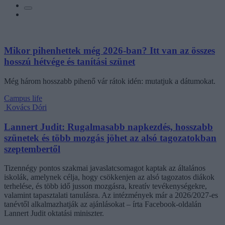
Mikor pihenhettek még 2026-ban? Itt van az összes
hosszú hétvége és tanítási szünet
Még három hosszabb pihenő vár rátok idén: mutatjuk a dátumokat.
Campus life
Kovács Dóri
Lannert Judit: Rugalmasabb napkezdés, hosszabb
szünetek és több mozgás jöhet az alsó tagozatokban
szeptembertől
Tizennégy pontos szakmai javaslatcsomagot kaptak az általános
iskolák, amelynek célja, hogy csökkenjen az alsó tagozatos diákok
terhelése, és több idő jusson mozgásra, kreatív tevékenységekre,
valamint tapasztalati tanulásra. Az intézmények már a 2026/2027-es
tanévtől alkalmazhatják az ajánlásokat – írta Facebook-oldalán
Lannert Judit oktatási miniszter.