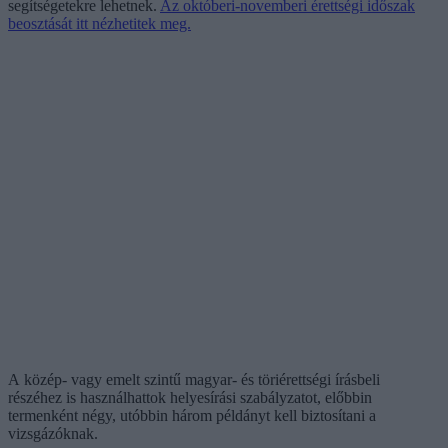
segítségetekre lehetnek.
Az októberi-novemberi érettségi időszak
beosztását itt nézhetitek meg.
A közép- vagy emelt szintű magyar- és töriérettségi írásbeli
részéhez is használhattok helyesírási szabályzatot, előbbin
termenként négy, utóbbin három példányt kell biztosítani a
vizsgázóknak.