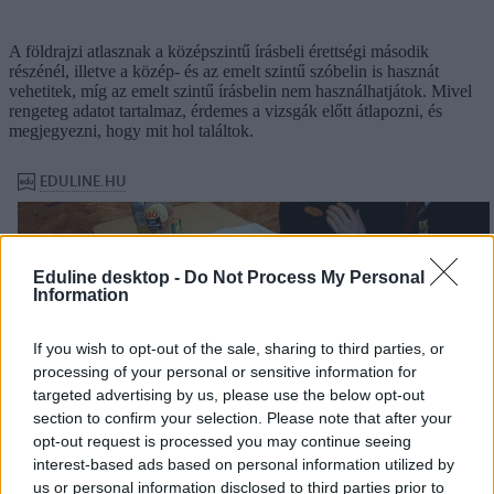
A földrajzi atlasznak a középszintű írásbeli érettségi második
részénél, illetve a közép- és az emelt szintű szóbelin is hasznát
vehetitek, míg az emelt szintű írásbelin nem használhatjátok. Mivel
rengeteg adatot tartalmaz, érdemes a vizsgák előtt átlapozni, és
megjegyezni, hogy mit hol találtok.
Eduline desktop -
Do Not Process My Personal
Information
If you wish to opt-out of the sale, sharing to third parties, or
processing of your personal or sensitive information for
targeted advertising by us, please use the below opt-out
section to confirm your selection. Please note that after your
opt-out request is processed you may continue seeing
interest-based ads based on personal information utilized by
us or personal information disclosed to third parties prior to