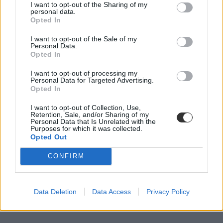
I want to opt-out of the Sharing of my
personal data.
Opted In
Ennek nem fognak örülni a középiskolások:
I want to opt-out of the Sale of my
Personal Data.
kronológia helyett időszalag került az új atlaszba
Opted In
"Ha a diák nincs tisztában az Aranybulla keletkezésének
I want to opt-out of processing my
évszámával, akkor ennek az ismeretnek a megszerzéshez a térkép és
Personal Data for Targeted Advertising.
az atlasz semmivel sem fog hozzájárulni" - írja az OFI 2017-es
Opted In
történelmi atlaszának "kronológiájáról" Hidas Gábor térképész.
I want to opt-out of Collection, Use,
Érettségi-felvételi
Retention, Sale, and/or Sharing of my
Personal Data that Is Unrelated with the
Eduline
Purposes for which it was collected.
Opted Out
CONFIRM
Data Deletion
Data Access
Privacy Policy