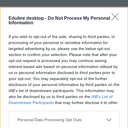
Eduline desktop -
Do Not Process My Personal
Information
If you wish to opt-out of the sale, sharing to third parties, or
processing of your personal or sensitive information for
#atlasz kronológia
targeted advertising by us, please use the below opt-out
section to confirm your selection. Please note that after your
opt-out request is processed you may continue seeing
interest-based ads based on personal information utilized by
us or personal information disclosed to third parties prior to
Levelet küldtek az új atlaszról a helyettes
your opt-out. You may separately opt-out of the further
államtitkárnak a történelemtanárok
disclosure of your personal information by third parties on the
IAB’s list of downstream participants. This information may
Elküldte a megújított történelmi atlasz elemzését Maruzsa Zoltán
also be disclosed by us to third parties on the
IAB’s List of
köznevelési helyettes államtitkárnak a Történelemtanárok Egylete.
Downstream Participants
that may further disclose it to other
Azt kérik, az érettségizők a következő tanévtől is használhassák a
third parties.
korábban kiadott atlaszokat. Választ még nem kaptak.
Közoktatás
Personal Data Processing Opt Outs
Eduline