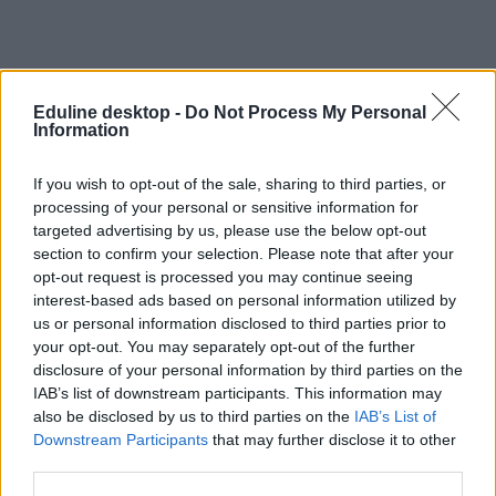
Eduline desktop -
Do Not Process My Personal
Information
#köznevelés helyettes
If you wish to opt-out of the sale, sharing to third parties, or
processing of your personal or sensitive information for
államtitkár
targeted advertising by us, please use the below opt-out
section to confirm your selection. Please note that after your
opt-out request is processed you may continue seeing
interest-based ads based on personal information utilized by
us or personal information disclosed to third parties prior to
„Az oktatási rendszer stabilan és kiszámíthatóan
your opt-out. You may separately opt-out of the further
működik” – véli a köznevelésért felelős helyettes
disclosure of your personal information by third parties on the
államtitkár
IAB’s list of downstream participants. This information may
also be disclosed by us to third parties on the
IAB’s List of
A Kréta rendszerben elérhető statisztikai adatok alapján az oktatási
Downstream Participants
that may further disclose it to other
rendszer stabil működéséről beszélt Sipos Imre köznevelésért felelős
third parties.
helyettes államtitkár. A következtetést abból vonta le, hogy az félév
végi tanulmányi átlagokban a tavalyi évhez képest nem volt