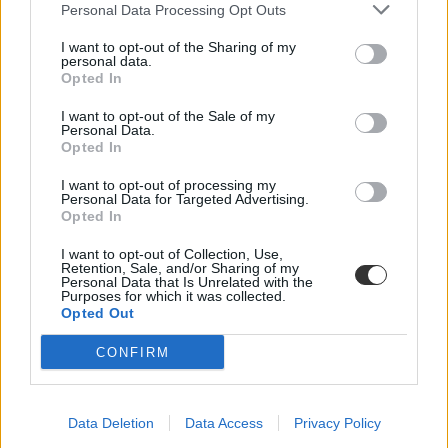
Personal Data Processing Opt Outs
szignifikáns eltérés.
Közoktatás
I want to opt-out of the Sharing of my
personal data.
Palotás Zsuzsanna
Opted In
I want to opt-out of the Sale of my
Personal Data.
Opted In
Levelet küldtek az új atlaszról a helyettes
államtitkárnak a történelemtanárok
I want to opt-out of processing my
Personal Data for Targeted Advertising.
Opted In
Elküldte a megújított történelmi atlasz elemzését Maruzsa Zoltán
köznevelési helyettes államtitkárnak a Történelemtanárok Egylete.
Azt kérik, az érettségizők a következő tanévtől is használhassák a
I want to opt-out of Collection, Use,
Retention, Sale, and/or Sharing of my
korábban kiadott atlaszokat. Választ még nem kaptak.
Personal Data that Is Unrelated with the
Purposes for which it was collected.
Közoktatás
Opted Out
Eduline
CONFIRM
Data Deletion
Data Access
Privacy Policy