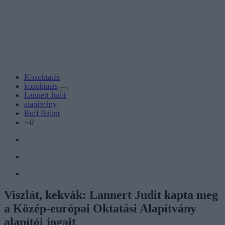
Közoktatás
közoktatás
Lannert Judit
alapítvány
Ruff Bálint
+0
Viszlát, kekvák: Lannert Judit kapta meg
a Közép-európai Oktatási Alapítvány
alapítói jogait