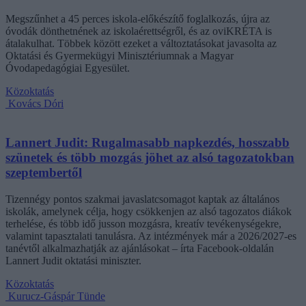
Megszűnhet a 45 perces iskola-előkészítő foglalkozás, újra az
óvodák dönthetnének az iskolaérettségről, és az oviKRÉTA is
átalakulhat. Többek között ezeket a változtatásokat javasolta az
Oktatási és Gyermekügyi Minisztériumnak a Magyar
Óvodapedagógiai Egyesület.
Közoktatás
Kovács Dóri
Lannert Judit: Rugalmasabb napkezdés, hosszabb
szünetek és több mozgás jöhet az alsó tagozatokban
szeptembertől
Tizennégy pontos szakmai javaslatcsomagot kaptak az általános
iskolák, amelynek célja, hogy csökkenjen az alsó tagozatos diákok
terhelése, és több idő jusson mozgásra, kreatív tevékenységekre,
valamint tapasztalati tanulásra. Az intézmények már a 2026/2027-es
tanévtől alkalmazhatják az ajánlásokat – írta Facebook-oldalán
Lannert Judit oktatási miniszter.
Közoktatás
Kurucz-Gáspár Tünde