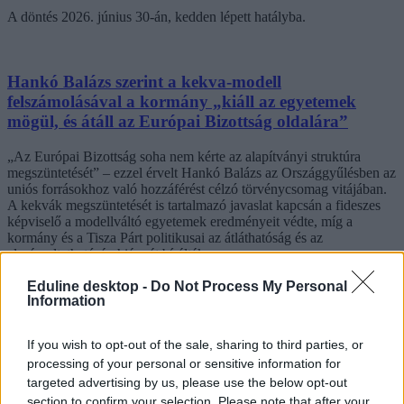
A döntés 2026. június 30-án, kedden lépett hatályba.
Hankó Balázs szerint a kekva-modell
felszámolásával a kormány „kiáll az egyetemek
mögül, és átáll az Európai Bizottság oldalára”
„Az Európai Bizottság soha nem kérte az alapítványi struktúra
megszüntetését” – ezzel érvelt Hankó Balázs az Országgyűlésben az
uniós forrásokhoz való hozzáférést célzó törvénycsomag vitájában.
A kekvák megszüntetését is tartalmazó javaslat kapcsán a fideszes
képviselő a modellváltó egyetemek eredményeit védte, míg a
kormány és a Tisza Párt politikusai az átláthatóság és az
elszámoltathatóság hiányát bírálták.
Eduline desktop -
Do Not Process My Personal
Information
If you wish to opt-out of the sale, sharing to third parties, or
processing of your personal or sensitive information for
targeted advertising by us, please use the below opt-out
section to confirm your selection. Please note that after your