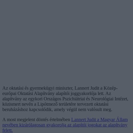
Az oktatási és gyermekügyi miniszter, Lannert Judit a Közép-
európai Oktatási Alapítvány alapítói joggyakorlója lett. Az
alapítvány az egykori Országos Pszichiátriai és Neurológiai Intézet,
közismert nevén a Lipótmező területére tervezett oktatási
beruházáshoz kapcsolódik, amely végül nem valósult meg.
A most megjelent döntés értelmében
Lannert Judit a Magyar Állam
nevében kizárólagosan gyakorolja az alapítói jogokat az alapítvány
felett.