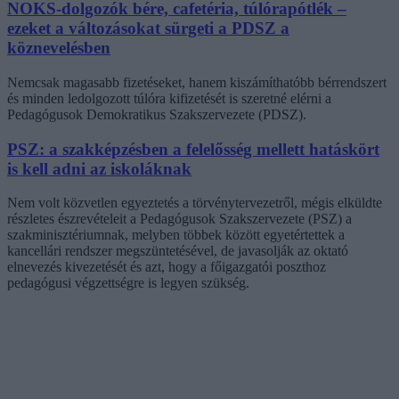
NOKS-dolgozók bére, cafetéria, túlórapótlék –
ezeket a változásokat sürgeti a PDSZ a
köznevelésben
Nemcsak magasabb fizetéseket, hanem kiszámíthatóbb bérrendszert
és minden ledolgozott túlóra kifizetését is szeretné elérni a
Pedagógusok Demokratikus Szakszervezete (PDSZ).
PSZ: a szakképzésben a felelősség mellett hatáskört
is kell adni az iskoláknak
Nem volt közvetlen egyeztetés a törvénytervezetről, mégis elküldte
részletes észrevételeit a Pedagógusok Szakszervezete (PSZ) a
szakminisztériumnak, melyben többek között egyetértettek a
kancellári rendszer megszüntetésével, de javasolják az oktató
elnevezés kivezetését és azt, hogy a főigazgatói poszthoz
pedagógusi végzettségre is legyen szükség.