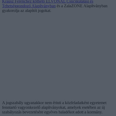
Krausz Ferenchez köthető ÉLVONAL Csúcskutatási és
Tehetséggondozó Alapítványban
és a ZalaZONE Alapítványban
gyakorolja az alapítói jogokat.
A jogszabály ugyanakkor nem érinti a közfeladatként egyetemet
fenntartó vagyonkezelő alapítványokat, amelyek esetében az új
szabályozás bevezetésére egyéves haladékot adott a kormány.