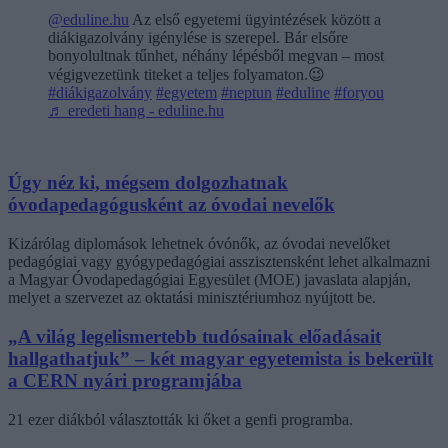
@eduline.hu
Az első egyetemi ügyintézések között a
diákigazolvány igénylése is szerepel. Bár elsőre
bonyolultnak tűnhet, néhány lépésből megvan – most
végigvezetünk titeket a teljes folyamaton.😉
#diákigazolvány
#egyetem
#neptun
#eduline
#foryou
♬ eredeti hang - eduline.hu
Úgy néz ki, mégsem dolgozhatnak
óvodapedagógusként az óvodai nevelők
Kizárólag diplomások lehetnek óvónők, az óvodai nevelőket
pedagógiai vagy gyógypedagógiai asszisztensként lehet alkalmazni
a Magyar Óvodapedagógiai Egyesület (MOE) javaslata alapján,
melyet a szervezet az oktatási minisztériumhoz nyújtott be.
„A világ legelismertebb tudósainak előadásait
hallgathatjuk” – két magyar egyetemista is bekerült
a CERN nyári programjába
21 ezer diákból választották ki őket a genfi programba.