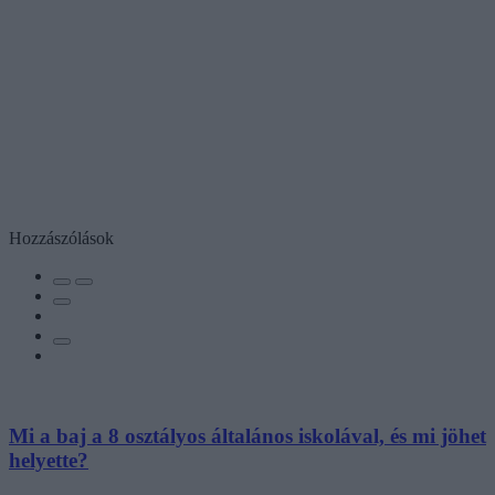
Hozzászólások
Mi a baj a 8 osztályos általános iskolával, és mi jöhet
helyette?