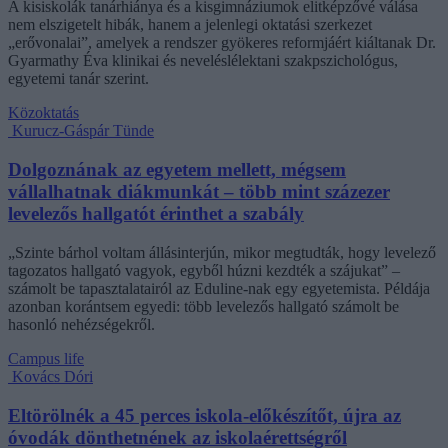
A kisiskolák tanárhiánya és a kisgimnáziumok elitképzővé válása
nem elszigetelt hibák, hanem a jelenlegi oktatási szerkezet
„erővonalai”, amelyek a rendszer gyökeres reformjáért kiáltanak Dr.
Gyarmathy Éva klinikai és neveléslélektani szakpszichológus,
egyetemi tanár szerint.
Közoktatás
Kurucz-Gáspár Tünde
Dolgoznának az egyetem mellett, mégsem
vállalhatnak diákmunkát – több mint százezer
levelezős hallgatót érinthet a szabály
„Szinte bárhol voltam állásinterjún, mikor megtudták, hogy levelező
tagozatos hallgató vagyok, egyből húzni kezdték a szájukat” –
számolt be tapasztalatairól az Eduline-nak egy egyetemista. Példája
azonban korántsem egyedi: több levelezős hallgató számolt be
hasonló nehézségekről.
Campus life
Kovács Dóri
Eltörölnék a 45 perces iskola-előkészítőt, újra az
óvodák dönthetnének az iskolaérettségről