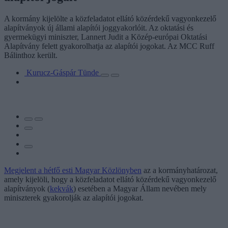
A kormány kijelölte a közfeladatot ellátó közérdekű vagyonkezelő
alapítványok új állami alapítói joggyakorlóit. Az oktatási és
gyermekügyi miniszter, Lannert Judit a Közép-európai Oktatási
Alapítvány felett gyakorolhatja az alapítói jogokat. Az MCC Ruff
Bálinthoz került.
Kurucz-Gáspár Tünde
Megjelent a hétfő esti Magyar Közlönyben
az a kormányhatározat,
amely kijelöli, hogy a közfeladatot ellátó közérdekű vagyonkezelő
alapítványok (
kekvák
) esetében a Magyar Állam nevében mely
miniszterek gyakorolják az alapítói jogokat.