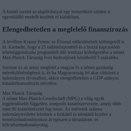
A kutató szerint az alapítvánnyal egy nemzetközi szinten is
egyedülálló modellt kezdtek el kialakítani.
Elengedhetetlen a megfelelő finanszírozás
A levélben Krausz Ferenc az Élvonal működésének költségeiről is
írt. Kiemelte, hogy a 25 tudásközpontból és a hozzá kapcsolódó
tehetséggondozási programból álló rendszer költségvetése a német
Max-Planck-Társaság éves büdzséjének körülbelül 5 százaléka.
Szerinte ez az arány megfelel a magyar és a német gazdaság
méretkülönbségének is, és ha Magyarország fel akar zárkózni a
tudományos élvonalhoz, akkor elengedhetetlen a GDP-arányos
kutatásfinanszírozás növelése.
Max Planck Társaság
A
német Max-Planck-Gesellschaft (MPG) a világ egyik
legjelentősebb független, nonprofit kutatószervezete, amely több
mint 80 kutatóintézetet fog össze. Az intézetek számos
tudományterületet lefednek a fizikától és kémiától kezdve a
természettudományokon át egészen a társadalom- és
bölcsészettudományokig.