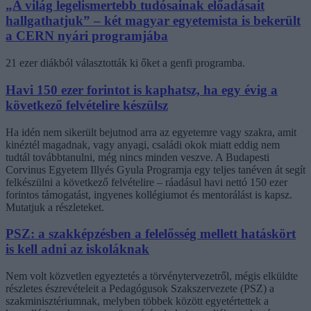
„A világ legelismertebb tudósainak előadásait
hallgathatjuk” – két magyar egyetemista is bekerült
a CERN nyári programjába
21 ezer diákból választották ki őket a genfi programba.
Havi 150 ezer forintot is kaphatsz, ha egy évig a
következő felvételire készülsz
Ha idén nem sikerült bejutnod arra az egyetemre vagy szakra, amit
kinéztél magadnak, vagy anyagi, családi okok miatt eddig nem
tudtál továbbtanulni, még nincs minden veszve. A Budapesti
Corvinus Egyetem Illyés Gyula Programja egy teljes tanéven át segít
felkészülni a következő felvételire – ráadásul havi nettó 150 ezer
forintos támogatást, ingyenes kollégiumot és mentorálást is kapsz.
Mutatjuk a részleteket.
PSZ: a szakképzésben a felelősség mellett hatáskört
is kell adni az iskoláknak
Nem volt közvetlen egyeztetés a törvénytervezetről, mégis elküldte
részletes észrevételeit a Pedagógusok Szakszervezete (PSZ) a
szakminisztériumnak, melyben többek között egyetértettek a