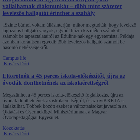
vállalhatnak diákmunkát – több mint százezer
levelezős hallgatót érinthet a szabály
„Szinte bárhol voltam állásinterjún, mikor megtudták, hogy levelező
tagozatos hallgató vagyok, egyből húzni kezdték a szájukat” –
számolt be tapasztalatairól az Eduline-nak egy egyetemista. Példája
azonban korántsem egyedi: több levelezős hallgató számolt be
hasonló nehézségekről.
Campus life
Kovács Dóri
Eltörölnék a 45 perces iskola-előkészítőt, újra az
óvodák dönthetnének az iskolaérettségről
Megszűnhet a 45 perces iskola-előkészítő foglalkozás, újra az
óvodák dönthetnének az iskolaérettségről, és az oviKRÉTA is
átalakulhat. Többek között ezeket a változtatásokat javasolta az
Oktatási és Gyermekügyi Minisztériumnak a Magyar
Óvodapedagógiai Egyesület.
Közoktatás
Kovács Dóri