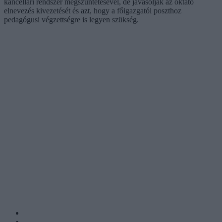
kancellári rendszer megszüntetésével, de javasolják az oktató
elnevezés kivezetését és azt, hogy a főigazgatói poszthoz
pedagógusi végzettségre is legyen szükség.