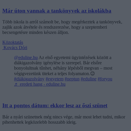
Már úton vannak a tankönyvek az iskolákba
Több iskola is arról számolt be, hogy megérkeztek a tankönyvek,
zajlik azok átvétele és rendszerezése, hogy a szeptemberi
becsengetésre minden készen álljon.
Közoktatás
Kovács Dóri
@eduline.hu
Az első egyetemi ügyintézések között a
diákigazolvány igénylése is szerepel. Bár elsőre
bonyolultnak tűnhet, néhány lépésből megvan – most
végigvezetünk titeket a teljes folyamaton.😉
#diákigazolvány
#egyetem
#neptun
#eduline
#foryou
♬ eredeti hang - eduline.hu
Itt a pontos dátum: ekkor lesz az őszi szünet
Bár a nyári szünetnek még nincs vége, már most lehet tudni, mikor
pihenhettek legközelebb hosszabb ideig.