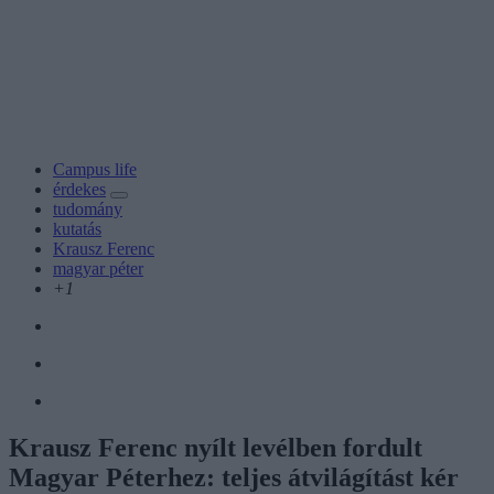
Campus life
érdekes
tudomány
kutatás
Krausz Ferenc
magyar péter
+1
Krausz Ferenc nyílt levélben fordult
Magyar Péterhez: teljes átvilágítást kér