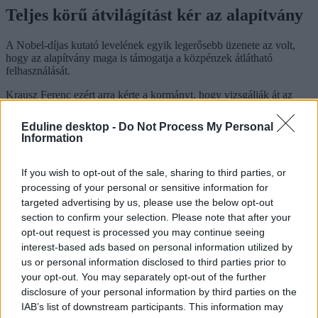
Teljes körű átvilágítást kér az alapítvány
A Nobel-díjas kutató levelének egyik legerősebb üzenete az volt,
hogy az alapítvány maga is támogatja a közpénzek átlátható
felhasználását.
Krausz Ferenc ezért arra kérte a kormányt, hogy vizsgálják át az
Élvonal Csúcskutatási és Tehetséggondozó Alapítvány teljes
működését. Emellett azt is jelezte: nyitottak arra, hogy az új kabinet
Eduline desktop -
Do Not Process My Personal
olyan működési modellt dolgozzon ki, amely egyszerre biztosítja az
Information
átlátható közpolitikai kontrollt és a tudományos szabadságot.
If you wish to opt-out of the sale, sharing to third parties, or
processing of your personal or sensitive information for
Diákok és tanárok pénze is veszélybe került:
targeted advertising by us, please use the below opt-out
belpolitikai helyzetre hivatkozva szállt ki Krausz
section to confirm your selection. Please note that after your
Ferenc a tehetséggondozó programból
opt-out request is processed you may continue seeing
interest-based ads based on personal information utilized by
Többmilliárdos támogatási ígéret után végül a belpolitikai helyzet
us or personal information disclosed to third parties prior to
miatt lépett vissza Krausz Ferenc alapítványa a Nemzeti Tudósképző
your opt-out. You may separately opt-out of the further
Akadémia finanszírozásától. A program működése napokra került a
disclosure of your personal information by third parties on the
leállás szélére, végül állami gyorssegély mentette meg.
IAB’s list of downstream participants. This information may