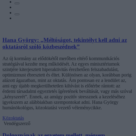
Hana György: „Méltóságot, tekintélyt kell adni az
oktatásról szóló közbeszédnek”
Az új kormány az elődökétől merőben eltérő kommunikációs
stratégiával kezdte meg működését. Az egyes minisztériumok
szintjére kiterjesztett hiperaktivitás érezhetően felszabadulást,
optimizmust ébresztett és éltet. Különösen az olyan, korábban porig
alázott ágazatban, mint az oktatás. Ám pontosan ez a lendület az,
ami egy újabb megkerülhetetlen kihívást is előtérbe rántott: az
érdemi társadalmi egyeztetés ígéretének beváltását, vagy más szóval
„kényszerét”. Ennek, az amúgy pozitív stressznek a kezeléséhez
igyekszem az alábbiakban szempontokat adni. Hana György
humánökológus, közoktatási vezető véleménycikke.
Közoktatás
Vendégszerző
Dolgoznának az egyetem mellett, mégsem