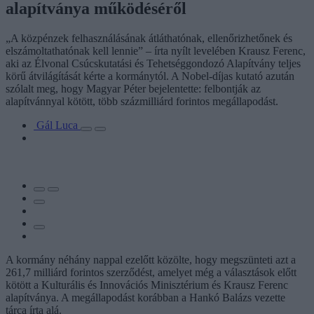
alapítványa működéséről
„A közpénzek felhasználásának átláthatónak, ellenőrizhetőnek és
elszámoltathatónak kell lennie” – írta nyílt levelében Krausz Ferenc,
aki az Élvonal Csúcskutatási és Tehetséggondozó Alapítvány teljes
körű átvilágítását kérte a kormánytól. A Nobel-díjas kutató azután
szólalt meg, hogy Magyar Péter bejelentette: felbontják az
alapítvánnyal kötött, több százmilliárd forintos megállapodást.
Gál Luca
A kormány néhány nappal ezelőtt közölte, hogy megszünteti azt a
261,7 milliárd forintos szerződést, amelyet még a választások előtt
kötött a Kulturális és Innovációs Minisztérium és Krausz Ferenc
alapítványa. A megállapodást korábban a Hankó Balázs vezette
tárca írta alá.