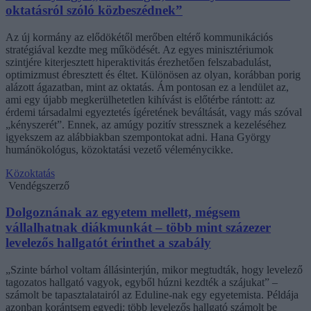
oktatásról szóló közbeszédnek”
Az új kormány az elődökétől merőben eltérő kommunikációs
stratégiával kezdte meg működését. Az egyes minisztériumok
szintjére kiterjesztett hiperaktivitás érezhetően felszabadulást,
optimizmust ébresztett és éltet. Különösen az olyan, korábban porig
alázott ágazatban, mint az oktatás. Ám pontosan ez a lendület az,
ami egy újabb megkerülhetetlen kihívást is előtérbe rántott: az
érdemi társadalmi egyeztetés ígéretének beváltását, vagy más szóval
„kényszerét”. Ennek, az amúgy pozitív stressznek a kezeléséhez
igyekszem az alábbiakban szempontokat adni. Hana György
humánökológus, közoktatási vezető véleménycikke.
Közoktatás
Vendégszerző
Dolgoznának az egyetem mellett, mégsem
vállalhatnak diákmunkát – több mint százezer
levelezős hallgatót érinthet a szabály
„Szinte bárhol voltam állásinterjún, mikor megtudták, hogy levelező
tagozatos hallgató vagyok, egyből húzni kezdték a szájukat” –
számolt be tapasztalatairól az Eduline-nak egy egyetemista. Példája
azonban korántsem egyedi: több levelezős hallgató számolt be