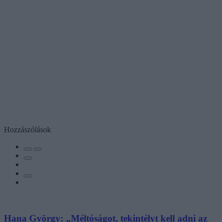
Hozzászólások
Hana György: „Méltóságot, tekintélyt kell adni az