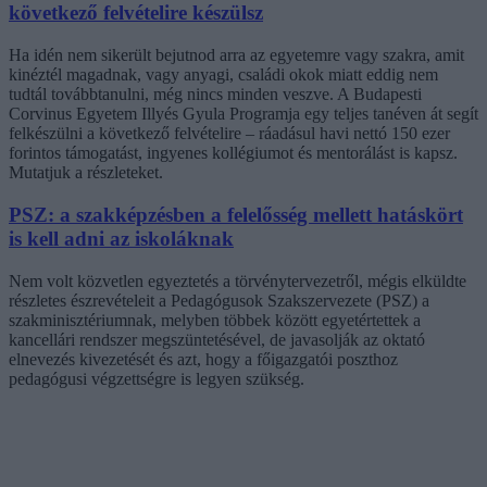
következő felvételire készülsz
Ha idén nem sikerült bejutnod arra az egyetemre vagy szakra, amit
kinéztél magadnak, vagy anyagi, családi okok miatt eddig nem
tudtál továbbtanulni, még nincs minden veszve. A Budapesti
Corvinus Egyetem Illyés Gyula Programja egy teljes tanéven át segít
felkészülni a következő felvételire – ráadásul havi nettó 150 ezer
forintos támogatást, ingyenes kollégiumot és mentorálást is kapsz.
Mutatjuk a részleteket.
PSZ: a szakképzésben a felelősség mellett hatáskört
is kell adni az iskoláknak
Nem volt közvetlen egyeztetés a törvénytervezetről, mégis elküldte
részletes észrevételeit a Pedagógusok Szakszervezete (PSZ) a
szakminisztériumnak, melyben többek között egyetértettek a
kancellári rendszer megszüntetésével, de javasolják az oktató
elnevezés kivezetését és azt, hogy a főigazgatói poszthoz
pedagógusi végzettségre is legyen szükség.