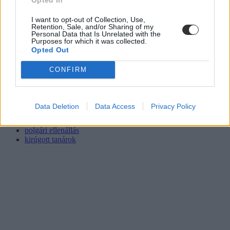
I want to opt-out of Collection, Use,
Retention, Sale, and/or Sharing of my
Personal Data that Is Unrelated with the
Purposes for which it was collected.
Opted Out
CONFIRM
Data Deletion
Data Access
Privacy Policy
tanártüntetés
diáktüntetés
polgári ellenállás
kirúgott tanárok