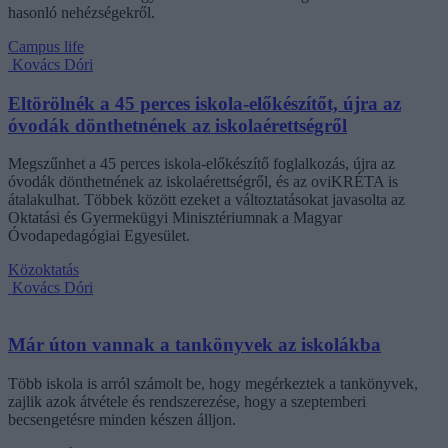
hasonló nehézségekről.
Campus life
Kovács Dóri
Eltörölnék a 45 perces iskola-előkészítőt, újra az
óvodák dönthetnének az iskolaérettségről
Megszűnhet a 45 perces iskola-előkészítő foglalkozás, újra az
óvodák dönthetnének az iskolaérettségről, és az oviKRÉTA is
átalakulhat. Többek között ezeket a változtatásokat javasolta az
Oktatási és Gyermekügyi Minisztériumnak a Magyar
Óvodapedagógiai Egyesület.
Közoktatás
Kovács Dóri
Már úton vannak a tankönyvek az iskolákba
Több iskola is arról számolt be, hogy megérkeztek a tankönyvek,
zajlik azok átvétele és rendszerezése, hogy a szeptemberi
becsengetésre minden készen álljon.