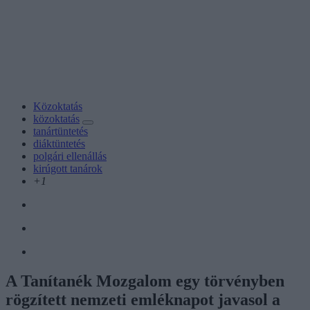
Közoktatás
közoktatás
tanártüntetés
diáktüntetés
polgári ellenállás
kirúgott tanárok
+1
A Tanítanék Mozgalom egy törvényben
rögzített nemzeti emléknapot javasol a