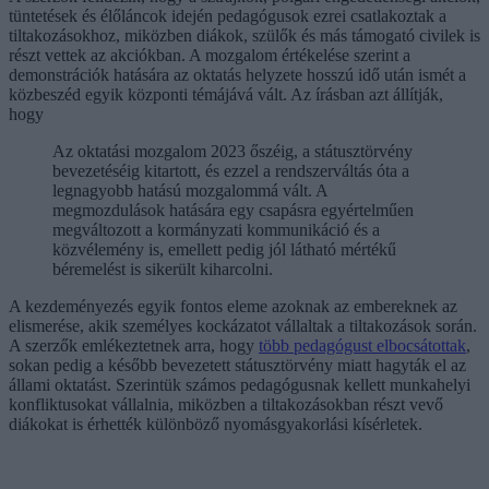
tüntetések és élőláncok idején pedagógusok ezrei csatlakoztak a
tiltakozásokhoz, miközben diákok, szülők és más támogató civilek is
részt vettek az akciókban. A mozgalom értékelése szerint a
demonstrációk hatására az oktatás helyzete hosszú idő után ismét a
közbeszéd egyik központi témájává vált. Az írásban azt állítják,
hogy
Az oktatási mozgalom 2023 őszéig, a státusztörvény
bevezetéséig kitartott, és ezzel a rendszerváltás óta a
legnagyobb hatású mozgalommá vált. A
megmozdulások hatására egy csapásra egyértelműen
megváltozott a kormányzati kommunikáció és a
közvélemény is, emellett pedig jól látható mértékű
béremelést is sikerült kiharcolni.
A kezdeményezés egyik fontos eleme azoknak az embereknek az
elismerése, akik személyes kockázatot vállaltak a tiltakozások során.
A szerzők emlékeztetnek arra, hogy
több pedagógust elbocsátottak
,
sokan pedig a később bevezetett státusztörvény miatt hagyták el az
állami oktatást. Szerintük számos pedagógusnak kellett munkahelyi
konfliktusokat vállalnia, miközben a tiltakozásokban részt vevő
diákokat is érhették különböző nyomásgyakorlási kísérletek.