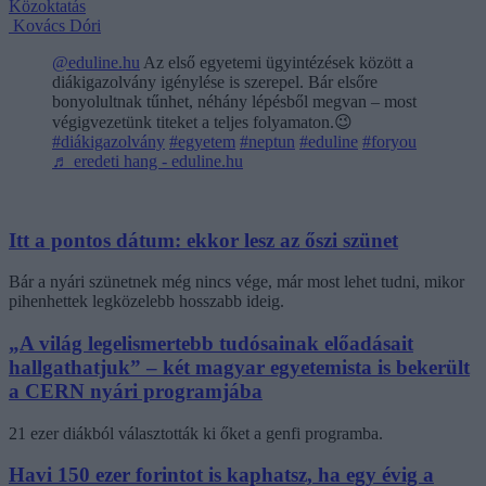
Közoktatás
Kovács Dóri
@eduline.hu
Az első egyetemi ügyintézések között a
diákigazolvány igénylése is szerepel. Bár elsőre
bonyolultnak tűnhet, néhány lépésből megvan – most
végigvezetünk titeket a teljes folyamaton.😉
#diákigazolvány
#egyetem
#neptun
#eduline
#foryou
♬ eredeti hang - eduline.hu
Itt a pontos dátum: ekkor lesz az őszi szünet
Bár a nyári szünetnek még nincs vége, már most lehet tudni, mikor
pihenhettek legközelebb hosszabb ideig.
„A világ legelismertebb tudósainak előadásait
hallgathatjuk” – két magyar egyetemista is bekerült
a CERN nyári programjába
21 ezer diákból választották ki őket a genfi programba.
Havi 150 ezer forintot is kaphatsz, ha egy évig a