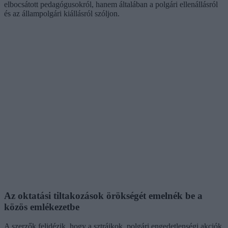
elbocsátott pedagógusokról, hanem általában a polgári ellenállásról
és az állampolgári kiállásról szóljon.
Az oktatási tiltakozások örökségét emelnék be a
közös emlékezetbe
A szerzők felidézik, hogy a sztrájkok, polgári engedetlenségi akciók,