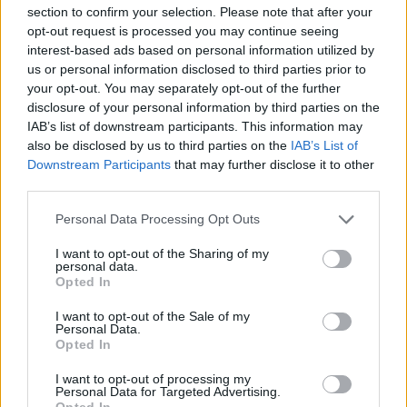
section to confirm your selection. Please note that after your
A cikkben szó esik arról is, hogy 2023 óta minden évben
megemlékezést tartanak a Kölcsey Gimnáziumnál az elbocsátott
opt-out request is processed you may continue seeing
tanárok tiszteletére. A Tanítanék Mozgalom most azt szeretné elérni,
interest-based ads based on personal information utilized by
hogy a dátum országos jelentőségű emléknappá váljon. A szerzők
us or personal information disclosed to third parties prior to
szerint a polgári ellenállás történetének és szereplőinek megőrzése
your opt-out. You may separately opt-out of the further
nemcsak a múlt feldolgozása miatt fontos, hanem azért is, mert „a
disclosure of your personal information by third parties on the
demokrácia alapköve az állampolgárok ellenállása az önkénnyel
IAB’s list of downstream participants. This information may
szemben”.
also be disclosed by us to third parties on the
IAB’s List of
Downstream Participants
that may further disclose it to other
third parties.
Sürgős kérdésekről egyeztetett Lannert Judit és a
Tanítanék Mozgalom
Personal Data Processing Opt Outs
A sztrájkjog visszaállítása, a tankerületek átvilágítása, az SNI ellátás
I want to opt-out of the Sharing of my
helyzete – többek között ezekről egyeztetett az oktatási és
personal data.
gyermekügyi miniszter civil szervezetek képviselőivel.
Opted In
I want to opt-out of the Sale of my
Personal Data.
Opted In
I want to opt-out of processing my
Personal Data for Targeted Advertising.
Opted In