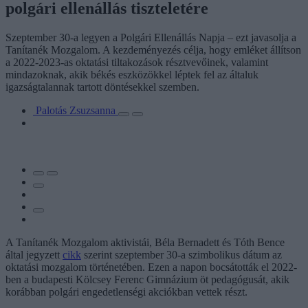
polgári ellenállás tiszteletére
Szeptember 30-a legyen a Polgári Ellenállás Napja – ezt javasolja a
Tanítanék Mozgalom. A kezdeményezés célja, hogy emléket állítson
a 2022-2023-as oktatási tiltakozások résztvevőinek, valamint
mindazoknak, akik békés eszközökkel léptek fel az általuk
igazságtalannak tartott döntésekkel szemben.
Palotás Zsuzsanna
A Tanítanék Mozgalom aktivistái, Béla Bernadett és Tóth Bence
által jegyzett
cikk
szerint szeptember 30-a szimbolikus dátum az
oktatási mozgalom történetében. Ezen a napon bocsátották el 2022-
ben a budapesti Kölcsey Ferenc Gimnázium öt pedagógusát, akik
korábban polgári engedetlenségi akciókban vettek részt.