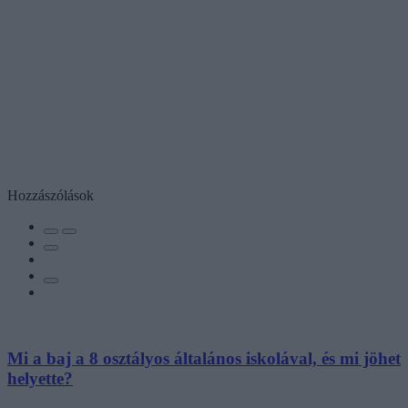
Hozzászólások
Mi a baj a 8 osztályos általános iskolával, és mi jöhet
helyette?