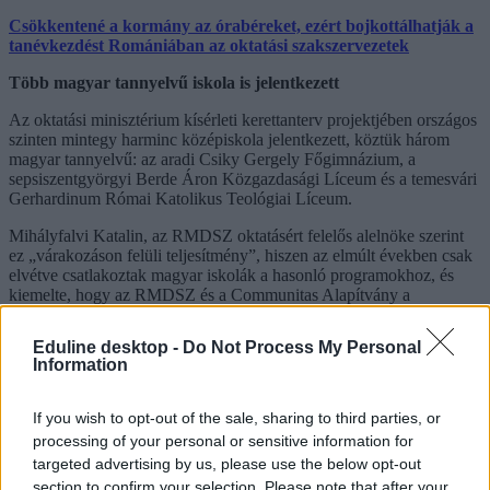
Csökkentené a kormány az órabéreket, ezért bojkottálhatják a
tanévkezdést Romániában az oktatási szakszervezetek
Több magyar tannyelvű iskola is jelentkezett
Az oktatási minisztérium kísérleti kerettanterv projektjében országos
szinten mintegy harminc középiskola jelentkezett, köztük három
magyar tannyelvű: az aradi Csiky Gergely Főgimnázium, a
sepsiszentgyörgyi Berde Áron Közgazdasági Líceum és a temesvári
Gerhardinum Római Katolikus Teológiai Líceum.
Mihályfalvi Katalin, az RMDSZ oktatásért felelős alelnöke szerint
ez „várakozáson felüli teljesítmény”, hiszen az elmúlt években csak
elvétve csatlakoztak magyar iskolák a hasonló programokhoz, és
kiemelte, hogy az RMDSZ és a Communitas Alapítvány a
továbbiakban is támogatja az intézményeket a kísérleti tantervek
gyakorlati megvalósításában.
Eduline desktop -
Do Not Process My Personal
Information
If you wish to opt-out of the sale, sharing to third parties, or
processing of your personal or sensitive information for
targeted advertising by us, please use the below opt-out
section to confirm your selection. Please note that after your