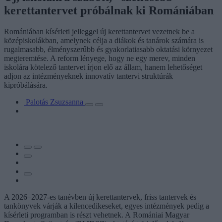
kerettantervet próbálnak ki Romániában
Romániában kísérleti jelleggel új kerettantervet vezetnek be a
középiskolákban, amelynek célja a diákok és tanárok számára is
rugalmasabb, élményszerűbb és gyakorlatiasabb oktatási környezet
megteremtése. A reform lényege, hogy ne egy merev, minden
iskolára kötelező tantervet írjon elő az állam, hanem lehetőséget
adjon az intézményeknek innovatív tantervi struktúrák
kipróbálására.
Palotás Zsuzsanna
A 2026–2027-es tanévben új kerettantervek, friss tantervek és
tankönyvek várják a kilencedikeseket, egyes intézmények pedig a
kísérleti programban is részt vehetnek. A Romániai Magyar