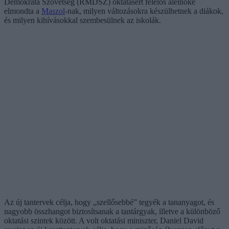
Demokrata Szövetség (RMDSZ) oktatásért felelős alelnöke
elmondta a
Maszol
-nak, milyen változásokra készülhetnek a diákok,
és milyen kihívásokkal szembesülnek az iskolák.
Az új tantervek célja, hogy „szellősebbé” tegyék a tananyagot, és
nagyobb összhangot biztosítsanak a tantárgyak, illetve a különböző
oktatási szintek között. A volt oktatási miniszter, Daniel David