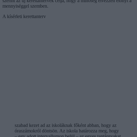
szerint az új kerettantervek célja, hogy a minőség élvezzen előnyt a
mennyiséggel szemben.
A kísérleti kerettanterv
szabad kezet ad az iskoláknak főként abban, hogy az
óraszámokról döntsön. Az iskola határozza meg, hogy
– egy adott intervallumon belül – az egyes tantárgyakat