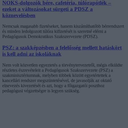
NOKS-dolgozók bére, cafetéria, túlórapótlék –
ezeket a változásokat sürgeti a PDSZ a
köznevelésben
Nemcsak magasabb fizetéseket, hanem kiszámíthatóbb bérrendszert
és minden ledolgozott túlóra kifizetését is szeretné elérni a
Pedagógusok Demokratikus Szakszervezete (PDSZ).
PSZ: a szakképzésben a felelősség mellett hatáskört
is kell adni az iskoláknak
Nem volt közvetlen egyeztetés a törvénytervezetről, mégis elküldte
részletes észrevételeit a Pedagógusok Szakszervezete (PSZ) a
szakminisztériumnak, melyben többek között egyetértettek a
kancellári rendszer megszüntetésével, de javasolják az oktató
elnevezés kivezetését és azt, hogy a főigazgatói poszthoz
pedagógusi végzettségre is legyen szükség.