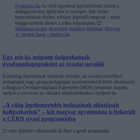
@eduline.hu
Az első egyetemi ügyintézések között a
diákigazolvány igénylése is szerepel. Bár elsőre
bonyolultnak tűnhet, néhány lépésből megvan – most
végigvezetünk titeket a teljes folyamaton.😉
#diákigazolvány
#egyetem
#neptun
#eduline
#foryou
♬ eredeti hang - eduline.hu
Úgy néz ki, mégsem dolgozhatnak
óvodapedagógusként az óvodai nevelők
Kizárólag diplomások lehetnek óvónők, az óvodai nevelőket
pedagógiai vagy gyógypedagógiai asszisztensként lehet alkalmazni
a Magyar Óvodapedagógiai Egyesület (MOE) javaslata alapján,
melyet a szervezet az oktatási minisztériumhoz nyújtott be.
„A világ legelismertebb tudósainak előadásait
hallgathatjuk” – két magyar egyetemista is bekerült
a CERN nyári programjába
21 ezer diákból választották ki őket a genfi programba.