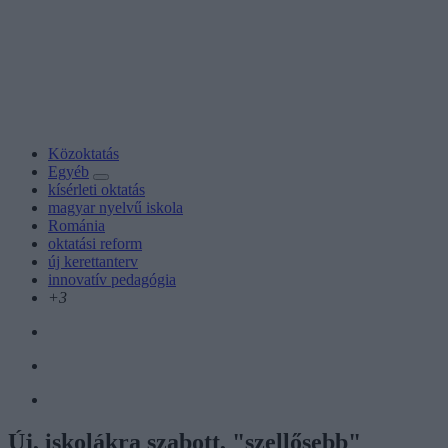
Közoktatás
Egyéb
kísérleti oktatás
magyar nyelvű iskola
Románia
oktatási reform
új kerettanterv
innovatív pedagógia
+3
Új, iskolákra szabott, "szellősebb"