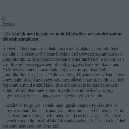
Pexels
"Az iskolák nem igazán vannak felkészülve az ennyire szabad
döntéshozatalokra"
A kísérleti kerettanterv a diákokat és az iskolákat is komoly feladat
elé állítja. A résztvevő intézményeknek négyéves programban kell
gondolkodniuk, és a változtatásokat a teljes tanári kar, a diákok és a
szülők körében is egyeztetniük kell. „Egyrészt sok munkával jár.
Akik részt vennének, azoknak négyéves programban kell
gondolkodniuk, egészen 12-ik osztályig. Ugyanakkor az iskoláknak
konzultálniuk kell az összes végleges állású tanárral, nekik is el kell
fogadniuk, majd a szülőkkel, és a diákokkal is konzultációt kell
tartani, és mindenkinek el kell fogadnia az innovációt. Ez egy
nagyon nagy lépés” – jegyezte meg Mihályfalvi Katalin.
Hozzátette, hogy „az iskolák nem igazán vannak felkészülve az
ennyire szabad döntéshozatalokra”, de optimista: véleménye szerint
lesz olyan intézmény, amely megpróbálja és belevág, a következő
tanévekben pedig további iskolák csatlakozhatnak, hiszen a kísérleti
program nemcsak egy évre szól.