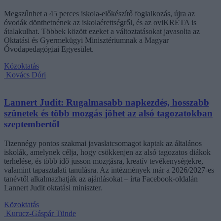
Megszűnhet a 45 perces iskola-előkészítő foglalkozás, újra az
óvodák dönthetnének az iskolaérettségről, és az oviKRÉTA is
átalakulhat. Többek között ezeket a változtatásokat javasolta az
Oktatási és Gyermekügyi Minisztériumnak a Magyar
Óvodapedagógiai Egyesület.
Közoktatás
Kovács Dóri
Lannert Judit: Rugalmasabb napkezdés, hosszabb
szünetek és több mozgás jöhet az alsó tagozatokban
szeptembertől
Tizennégy pontos szakmai javaslatcsomagot kaptak az általános
iskolák, amelynek célja, hogy csökkenjen az alsó tagozatos diákok
terhelése, és több idő jusson mozgásra, kreatív tevékenységekre,
valamint tapasztalati tanulásra. Az intézmények már a 2026/2027-es
tanévtől alkalmazhatják az ajánlásokat – írta Facebook-oldalán
Lannert Judit oktatási miniszter.
Közoktatás
Kurucz-Gáspár Tünde