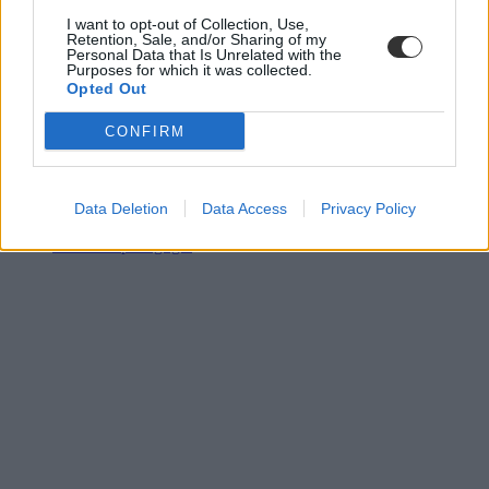
I want to opt-out of Collection, Use,
Retention, Sale, and/or Sharing of my
Personal Data that Is Unrelated with the
Purposes for which it was collected.
Opted Out
CONFIRM
kísérleti oktatás
magyar nyelvű iskola
Románia
oktatási reform
Data Deletion
Data Access
Privacy Policy
új kerettanterv
innovatív pedagógia