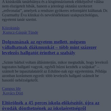
A kisiskolák tanárhiánya és a kisgimnáziumok elitképzővé válása
nem elszigetelt hibák, hanem a jelenlegi oktatási szerkezet
„erővonalai”, amelyek a rendszer gyökeres reformjáért kiáltanak Dr.
Gyarmathy Éva klinikai és neveléslélektani szakpszichológus,
egyetemi tanár szerint.
Közoktatás
Kurucz-Gáspár Tünde
Dolgoznának az egyetem mellett, mégsem
vállalhatnak diákmunkát – több mint százezer
levelezős hallgatót érinthet a szabály
„Szinte bárhol voltam állásinterjún, mikor megtudták, hogy levelező
tagozatos hallgató vagyok, egyből húzni kezdték a szájukat” –
számolt be tapasztalatairól az Eduline-nak egy egyetemista. Példája
azonban korántsem egyedi: több levelezős hallgató számolt be
hasonló nehézségekről.
Campus life
Kovács Dóri
Eltörölnék a 45 perces iskola-előkészítőt, újra az
óvodák dönthetnének az iskolaérettségről