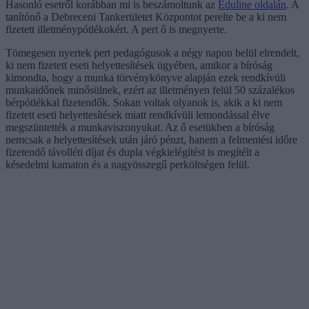
Hasonló esetről korábban mi is beszámoltunk az
Eduline oldalán
. A
tanítónő a Debreceni Tankerületet Központot perelte be a ki nem
fizetett illetménypótlékokért. A pert ő is megnyerte.
Tömegesen nyertek pert pedagógusok a négy napon belül elrendelt,
ki nem fizetett eseti helyettesítések ügyében, amikor a bíróság
kimondta, hogy a munka törvénykönyve alapján ezek rendkívüli
munkaidőnek minősülnek, ezért az illetményen felül 50 százalékos
bérpótlékkal fizetendők. Sokan voltak olyanok is, akik a ki nem
fizetett eseti helyettesítések miatt rendkívüli lemondással élve
megszüntették a munkaviszonyukat. Az ő esetükben a bíróság
nemcsak a helyettesítések után járó pénzt, hanem a felmentési időre
fizetendő távolléti díjat és dupla végkielégítést is megítélt a
késedelmi kamaton és a nagyösszegű perköltségen felül.