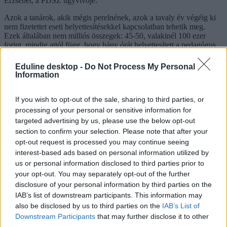
Erzsébet, a PDSZ ügyvivője.
Azok a tanárok, akik mégis perelnének, azok a tavaly év végéig ki
nem fizetettet eseti helyettesítésekkel kapcsolatban tehetik meg.
Ezek általában nem milliós összegek: 45-50, valakinél 100 ezer
forint, mindig attól függ, hogy hány órát helyettesített a pedagógus.
A rendkívüli lemondásnál már nagyobb pénzek vannak: a
felmentésnél 8 havi bér jár (többéves munkaviszony esetén),
Eduline desktop -
Do Not Process My Personal
valamint dupla végkielégítés – van olyan, akinek ez kétévi bérét
Information
jelenti.
A PDSZ ügyvivője által említett 5 eset közül is csak az egyiküknek
If you wish to opt-out of the sale, sharing to third parties, or
jár majd több mint 15 milliós összeg. De az a tanár is, aki egy
processing of your personal or sensitive information for
Közép-Budai Tankerületi Központhoz tartozó iskolában tanított, és
targeted advertising by us, please use the below opt-out
követeli a neki járó összeget, 5 millió forintot sajtolt ki a
section to confirm your selection. Please note that after your
tankerületből.
opt-out request is processed you may continue seeing
interest-based ads based on personal information utilized by
us or personal information disclosed to third parties prior to
your opt-out. You may separately opt-out of the further
disclosure of your personal information by third parties on the
IAB’s list of downstream participants. This information may
also be disclosed by us to third parties on the
IAB’s List of
Downstream Participants
that may further disclose it to other