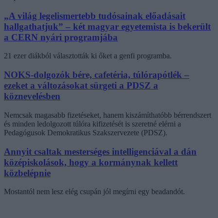
„A világ legelismertebb tudósainak előadásait
hallgathatjuk” – két magyar egyetemista is bekerült
a CERN nyári programjába
21 ezer diákból választották ki őket a genfi programba.
NOKS-dolgozók bére, cafetéria, túlórapótlék –
ezeket a változásokat sürgeti a PDSZ a
köznevelésben
Nemcsak magasabb fizetéseket, hanem kiszámíthatóbb bérrendszert
és minden ledolgozott túlóra kifizetését is szeretné elérni a
Pedagógusok Demokratikus Szakszervezete (PDSZ).
Annyit csaltak mesterséges intelligenciával a dán
középiskolások, hogy a kormánynak kellett
közbelépnie
Mostantól nem lesz elég csupán jól megírni egy beadandót.