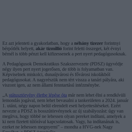
Ez azt jelenteti a gyakorlatban, hogy a
néhány tízezer
forintnyi
bérpótlék helyett,
akár tízmillió
forint feletti összeget, két évnyi
bérnél is több pénzt kell kifizessenek a pert nyert pedagógusoknak.
A Pedagógusok Demokratikus Szakszervezete (PDSZ) ügyvédje
négy ilyen pert nyert jogerősen, de több is folyamatban van.
Képviselnek miskolci, dunaújvárosi és fővárosi iskolákból
pedagógusokat. A nagyrészük nem tért vissza a tanári pályára, aki
viszont igen, az nem állami fenntartású intézménybe.
„A
státusztörvény életbe lépése óta
már nem lehet élni a rendkívüli
lemondás jogával, nem lehet bevasalni a tankerületen a 2024. január
1. utáni, négy napon belül elrendelt eseti helyettesítéseket. Ezért
nevezte a PDSZ is bosszútörvénynek az új szabályozást: úgy van
megírva, hogy többé ne lehessen olyan pereket indítani, amelyek a
ki nem fizetett túlórával kapcsolatosak. Vagy, ha indítanának is,
ezeket ne lehessen megnyerni” – mondta a HVG-nek Nagy