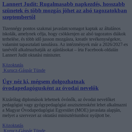
Lannert Judit: Rugalmasabb napkezdés, hosszabb
szünetek és több mozgás jöhet az alsó tagozatokban
szeptembertől
Tizennégy pontos szakmai javaslatcsomagot kaptak az általános
iskolák, amelynek célja, hogy csökkenjen az alsó tagozatos diákok
terhelése, és több idő jusson mozgásra, kreatív tevékenységekre,
valamint tapasztalati tanulásra. Az intézmények már a 2026/2027-es
tanévtől alkalmazhatják az ajánlásokat – írta Facebook-oldalán
Lannert Judit oktatási miniszter.
Közoktatás
Kurucz-Gáspár Tünde
Úgy néz ki, mégsem dolgozhatnak
óvodapedagógusként az óvodai nevelők
Kizárólag diplomások lehetnek óvónők, az óvodai nevelőket
pedagógiai vagy gyógypedagógiai asszisztensként lehet alkalmazni
a Magyar Óvodapedagógiai Egyesület (MOE) javaslata alapján,
melyet a szervezet az oktatási minisztériumhoz nyújtott be.
Közoktatás
Kurucz-Gáspár Tünde