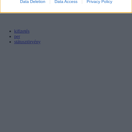
Data Deletion
Data Access
Privacy Policy
kifizetés
per
státusztörvény