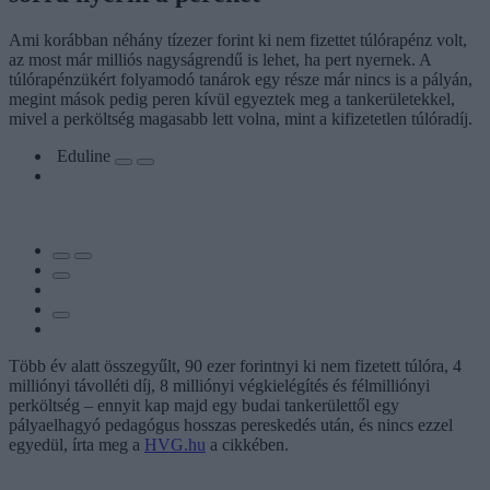
Ami korábban néhány tízezer forint ki nem fizettet túlórapénz volt,
az most már milliós nagyságrendű is lehet, ha pert nyernek. A
túlórapénzükért folyamodó tanárok egy része már nincs is a pályán,
megint mások pedig peren kívül egyeztek meg a tankerületekkel,
mivel a perköltség magasabb lett volna, mint a kifizetetlen túlóradíj.
Eduline
Több év alatt összegyűlt, 90 ezer forintnyi ki nem fizetett túlóra, 4
milliónyi távolléti díj, 8 milliónyi végkielégítés és félmilliónyi
perköltség – ennyit kap majd egy budai tankerülettől egy
pályaelhagyó pedagógus hosszas pereskedés után, és nincs ezzel
egyedül, írta meg a
HVG.hu
a cikkében.