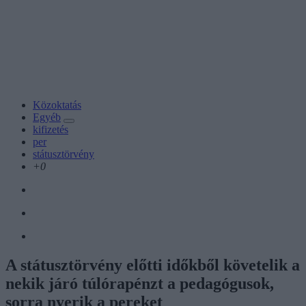
Közoktatás
Egyéb
kifizetés
per
státusztörvény
+0
A státusztörvény előtti időkből követelik a
nekik járó túlórapénzt a pedagógusok,
sorra nyerik a pereket