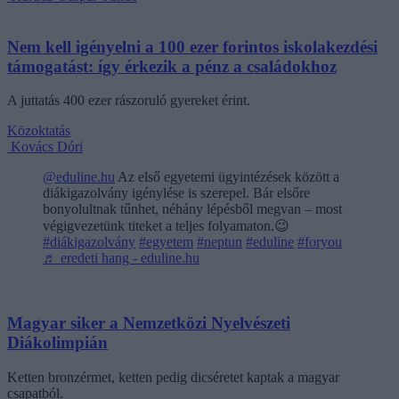
Nem kell igényelni a 100 ezer forintos iskolakezdési
támogatást: így érkezik a pénz a családokhoz
A juttatás 400 ezer rászoruló gyereket érint.
Közoktatás
Kovács Dóri
@eduline.hu
Az első egyetemi ügyintézések között a
diákigazolvány igénylése is szerepel. Bár elsőre
bonyolultnak tűnhet, néhány lépésből megvan – most
végigvezetünk titeket a teljes folyamaton.😉
#diákigazolvány
#egyetem
#neptun
#eduline
#foryou
♬ eredeti hang - eduline.hu
Magyar siker a Nemzetközi Nyelvészeti
Diákolimpián
Ketten bronzérmet, ketten pedig dicséretet kaptak a magyar
csapatból.