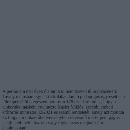
A perhullám már évek óta tart a ki nem fizetett túlórapénzekért.
Tavaly májusban egy jáki iskolában tanító pedagógus úgy esett el a
túlórapénzétől – egészen pontosan 178 ezer forinttól –, hogy a
tankerület másként értelmezte Kásler Miklós, korábbi emberi
erőforrás miniszter 32/2021-es számú rendeletét, amely azt mondta
ki, hogy a munkaerőkedvezvényben részesülő mesterpedagógus
„legfeljebb heti húsz óra vagy foglalkozás megtartására
alkalmazható”.