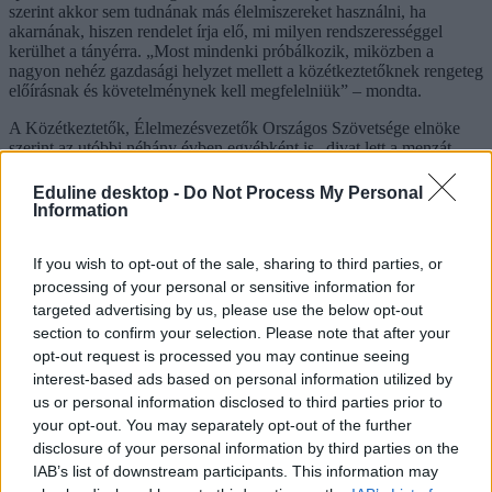
szerint akkor sem tudnának más élelmiszereket használni, ha
akarnának, hiszen rendelet írja elő, mi milyen rendszerességgel
kerülhet a tányérra. „Most mindenki próbálkozik, miközben a
nagyon nehéz gazdasági helyzet mellett a közétkeztetőknek rengeteg
előírásnak és követelménynek kell megfelelniük” – mondta.
A Közétkeztetők, Élelmezésvezetők Országos Szövetsége elnöke
szerint az utóbbi néhány évben egyébként is „divat lett a menzát
szidni”, főként a „sórendelet” néven elhíresült, pár évvel ezelőtt
bevezetett szabályozásnak köszönhetően, amely pontosan előírja,
Eduline desktop -
Do Not Process My Personal
hogy mennyi sót használhatnak az ételek ízesítéséhez.
Information
Mentes menük: eddig is veszteséges volt
If you wish to opt-out of the sale, sharing to third parties, or
A speciális étkeztetést igénylő diákok ellátása még komolyabb
processing of your personal or sensitive information for
fejtörést okoz a cégeknek. Nem csak azért, mert ehhez külön
targeted advertising by us, please use the below opt-out
konyhát kell működtetniük, hanem mert a jogszabályok alapján
section to confirm your selection. Please note that after your
ugyanazon az áron kell adniuk ezeket az ételeket, mint a normál
opt-out request is processed you may continue seeing
menüt – miközben a „mentes” ebédek jellemzően jóval drágább
interest-based ads based on personal information utilized by
alapanyagokból készülnek. Ráadásul egyre nagyobb a valamilyen
ételallergia vagy -érzékenység miatt speciális menüt kérők aránya is.
us or personal information disclosed to third parties prior to
your opt-out. You may separately opt-out of the further
Bár Enyedi Csaba szerint ez eddig is óriási ráfizetéssel járt a
disclosure of your personal information by third parties on the
közétkeztetőknek, hiszen a térítési díj a szülők számára államilag
IAB’s list of downstream participants. This information may
támogatott, viszont az intézményfenntartók csak ritkán állják az