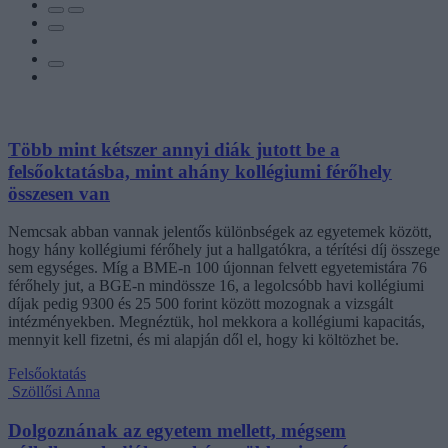
Több mint kétszer annyi diák jutott be a
felsőoktatásba, mint ahány kollégiumi férőhely
összesen van
Nemcsak abban vannak jelentős különbségek az egyetemek között,
hogy hány kollégiumi férőhely jut a hallgatókra, a térítési díj összege
sem egységes. Míg a BME-n 100 újonnan felvett egyetemistára 76
férőhely jut, a BGE-n mindössze 16, a legolcsóbb havi kollégiumi
díjak pedig 9300 és 25 500 forint között mozognak a vizsgált
intézményekben. Megnéztük, hol mekkora a kollégiumi kapacitás,
mennyit kell fizetni, és mi alapján dől el, hogy ki költözhet be.
Felsőoktatás
Szöllősi Anna
Dolgoznának az egyetem mellett, mégsem