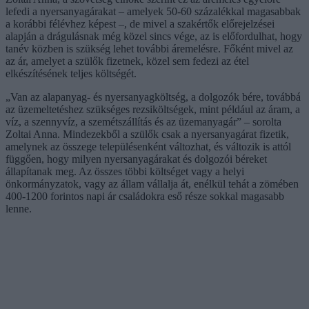
lefedi a nyersanyagárakat – amelyek 50-60 százalékkal magasabbak
a korábbi félévhez képest –, de mivel a szakértők előrejelzései
alapján a drágulásnak még közel sincs vége, az is előfordulhat, hogy
tanév közben is szükség lehet további áremelésre. Főként mivel az
az ár, amelyet a szülők fizetnek, közel sem fedezi az étel
elkészítésének teljes költségét.
„Van az alapanyag- és nyersanyagköltség, a dolgozók bére, továbbá
az üzemeltetéshez szükséges rezsiköltségek, mint például az áram, a
víz, a szennyvíz, a szemétszállítás és az üzemanyagár” – sorolta
Zoltai Anna. Mindezekből a szülők csak a nyersanyagárat fizetik,
amelynek az összege településenként változhat, és változik is attól
függően, hogy milyen nyersanyagárakat és dolgozói béreket
állapítanak meg. Az összes többi költséget vagy a helyi
önkormányzatok, vagy az állam vállalja át, enélkül tehát a zömében
400-1200 forintos napi ár családokra eső része sokkal magasabb
lenne.