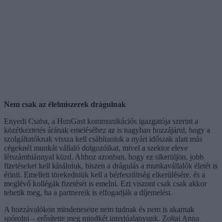
Nem csak az élelmiszerek drágulnak
Enyedi Csaba, a HunGast kommunikációs igazgatója szerint a
közétkeztetés árának emeléséhez az is nagyban hozzájárul, hogy a
szolgáltatóknak vissza kell csábítaniuk a nyári időszak alatt más
cégeknél munkát vállaló dolgozóikat, mivel a szektor eleve
létszámhiánnyal küzd. Ahhoz azonban, hogy ez sikerüljön, jobb
fizetéseket kell kínálniuk, hiszen a drágulás a munkavállalók életét is
érinti. Emellett törekedniük kell a bérfeszültség elkerülésére, és a
meglévő kollégák fizetését is emelni. Ezt viszont csak csak akkor
tehetik meg, ha a partnereik is elfogadják a díjemelést.
A hozzávalókon mindenesetre nem tudnak és nem is akarnak
spórolni – erősítette meg mindkét interjúalanyunk. Zoltai Anna