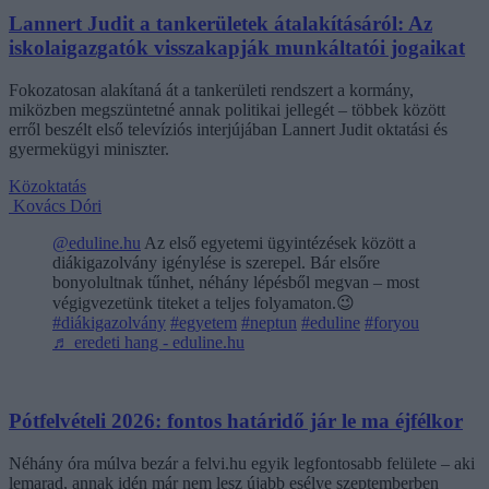
Lannert Judit a tankerületek átalakításáról: Az
iskolaigazgatók visszakapják munkáltatói jogaikat
Fokozatosan alakítaná át a tankerületi rendszert a kormány,
miközben megszüntetné annak politikai jellegét – többek között
erről beszélt első televíziós interjújában Lannert Judit oktatási és
gyermekügyi miniszter.
Közoktatás
Kovács Dóri
@eduline.hu
Az első egyetemi ügyintézések között a
diákigazolvány igénylése is szerepel. Bár elsőre
bonyolultnak tűnhet, néhány lépésből megvan – most
végigvezetünk titeket a teljes folyamaton.😉
#diákigazolvány
#egyetem
#neptun
#eduline
#foryou
♬ eredeti hang - eduline.hu
Pótfelvételi 2026: fontos határidő jár le ma éjfélkor
Néhány óra múlva bezár a felvi.hu egyik legfontosabb felülete – aki
lemarad, annak idén már nem lesz újabb esélye szeptemberben