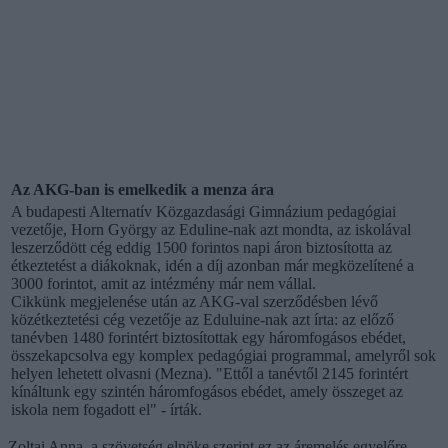
Az AKG-ban is emelkedik a menza ára
A budapesti Alternatív Közgazdasági Gimnázium pedagógiai
vezetője, Horn György az Eduline-nak azt mondta, az iskolával
leszerződött cég eddig 1500 forintos napi áron biztosította az
étkeztetést a diákoknak, idén a díj azonban már megközelítené a
3000 forintot, amit az intézmény már nem vállal.
Cikkünk megjelenése után az AKG-val szerződésben lévő
közétkeztetési cég vezetője az Eduluine-nak azt írta: az előző
tanévben 1480 forintért biztosítottak egy háromfogásos ebédet,
összekapcsolva egy komplex pedagógiai programmal, amelyről sok
helyen lehetett olvasni (Mezna). "Ettől a tanévtől 2145 forintért
kínáltunk egy szintén háromfogásos ebédet, amely összeget az
iskola nem fogadott el" - írták.
Zoltai Anna, a szövetség elnöke szerint ez az áremelés egyelőre