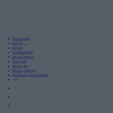
Közoktatás
Egyéb
menza
közétkeztetés
iskolai menza
HunGast
menza ára
iskolai ebéd ára
élelmiszer áremelkedés
+4