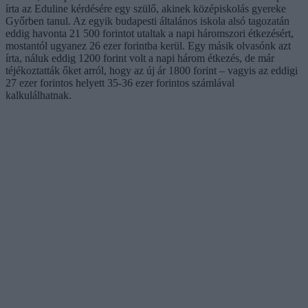
írta az Eduline kérdésére egy szülő, akinek középiskolás gyereke
Győrben tanul. Az egyik budapesti általános iskola alsó tagozatán
eddig havonta 21 500 forintot utaltak a napi háromszori étkezésért,
mostantól ugyanez 26 ezer forintba kerül. Egy másik olvasónk azt
írta, náluk eddig 1200 forint volt a napi három étkezés, de már
téjékoztatták őket arról, hogy az új ár 1800 forint – vagyis az eddigi
27 ezer forintos helyett 35-36 ezer forintos számlával
kalkulálhatnak.