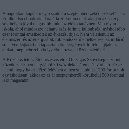
A napokban kapták meg a szülők a szeptemberi „ebédcsekket” – az
Eduline Facebook-oldalára érkező kommentek alapján az összeg
sok helyen jóval magasabb, mint az előző tanévben. Van olyan
iskola, ahol mindössze néhány száz forint a különbség, máshol több
ezer forinttal emelkedtek az étkezési díjak. Nem véletlenül: az
élelmiszer- és az energiaárak robbanásszerű emelkedése, az infláció,
sőt a vendéglátásban tapasztalható bérigények fölfelé hajtják az
árakat, még nehezebb helyzetbe hozva a közétkeztetőket.
A Közétkeztetők, Élelmezésvezetők Országos Szövetsége szerint a
közétkeztetésben nagyjából 30 százalékos áremelés várható. Ez azt
jelenti, hogy ha az előző félévben a menza napidíja 1200 forint volt
egy iskolában, akkor ez az ár szeptembertől körülbelül 500 forinttal
lesz magasabb.