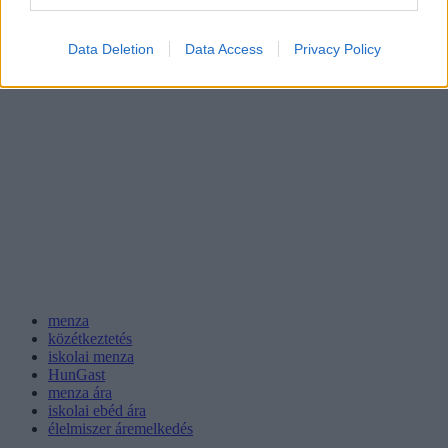
Data Deletion
Data Access
Privacy Policy
menza
közétkeztetés
iskolai menza
HunGast
menza ára
iskolai ebéd ára
élelmiszer áremelkedés