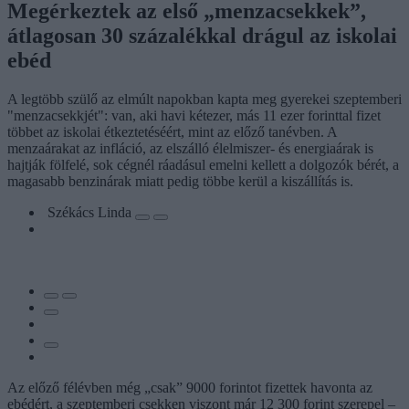
Megérkeztek az első „menzacsekkek”,
átlagosan 30 százalékkal drágul az iskolai
ebéd
A legtöbb szülő az elmúlt napokban kapta meg gyerekei szeptemberi
"menzacsekkjét": van, aki havi kétezer, más 11 ezer forinttal fizet
többet az iskolai étkeztetéséért, mint az előző tanévben. A
menzaárakat az infláció, az elszálló élelmiszer- és energiaárak is
hajtják fölfelé, sok cégnél ráadásul emelni kellett a dolgozók bérét, a
magasabb benzinárak miatt pedig többe kerül a kiszállítás is.
Székács Linda
Az előző félévben még „csak” 9000 forintot fizettek havonta az
ebédért, a szeptemberi csekken viszont már 12 300 forint szerepel –