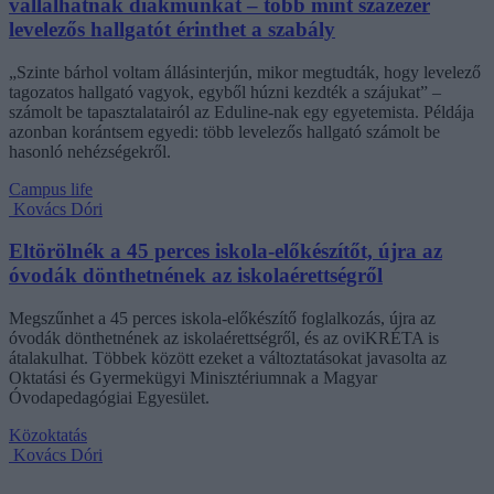
vállalhatnak diákmunkát – több mint százezer
levelezős hallgatót érinthet a szabály
„Szinte bárhol voltam állásinterjún, mikor megtudták, hogy levelező
tagozatos hallgató vagyok, egyből húzni kezdték a szájukat” –
számolt be tapasztalatairól az Eduline-nak egy egyetemista. Példája
azonban korántsem egyedi: több levelezős hallgató számolt be
hasonló nehézségekről.
Campus life
Kovács Dóri
Eltörölnék a 45 perces iskola-előkészítőt, újra az
óvodák dönthetnének az iskolaérettségről
Megszűnhet a 45 perces iskola-előkészítő foglalkozás, újra az
óvodák dönthetnének az iskolaérettségről, és az oviKRÉTA is
átalakulhat. Többek között ezeket a változtatásokat javasolta az
Oktatási és Gyermekügyi Minisztériumnak a Magyar
Óvodapedagógiai Egyesület.
Közoktatás
Kovács Dóri