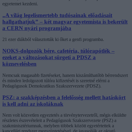
egyetemet kezdeni.
„A világ legelismertebb tudósainak előadásait
hallgathatjuk” – két magyar egyetemista is bekerült
a CERN nyári programjába
21 ezer diákból választották ki őket a genfi programba.
NOKS-dolgozók bére, cafetéria, túlórapótlék –
ezeket a változásokat sürgeti a PDSZ a
köznevelésben
Nemcsak magasabb fizetéseket, hanem kiszámíthatóbb bérrendszert
és minden ledolgozott túlóra kifizetését is szeretné elérni a
Pedagógusok Demokratikus Szakszervezete (PDSZ).
PSZ: a szakképzésben a felelősség mellett hatáskört
is kell adni az iskoláknak
Nem volt közvetlen egyeztetés a törvénytervezetről, mégis elküldte
részletes észrevételeit a Pedagógusok Szakszervezete (PSZ) a
szakminisztériumnak, melyben többek között egyetértettek a
kancellári rendszer megszüntetésével, de javasolják az oktató