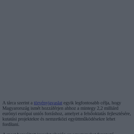
A tárca szerint a
törvényjavaslat
egyik legfontosabb célja, hogy
Magyarország ismét hozzáférjen ahhoz a mintegy 2,2 milliárd
eurónyi európai uniós forráshoz, amelyet a felsőoktatás fejlesztésére,
kutatási projektekre és nemzetközi együttműködésekre lehet
fordítani.