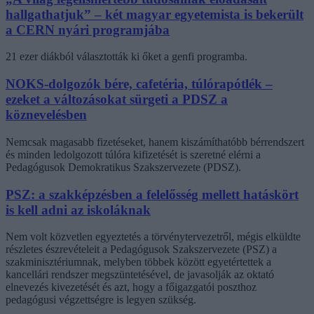
hallgathatjuk” – két magyar egyetemista is bekerült
a CERN nyári programjába
21 ezer diákból választották ki őket a genfi programba.
NOKS-dolgozók bére, cafetéria, túlórapótlék –
ezeket a változásokat sürgeti a PDSZ a
köznevelésben
Nemcsak magasabb fizetéseket, hanem kiszámíthatóbb bérrendszert
és minden ledolgozott túlóra kifizetését is szeretné elérni a
Pedagógusok Demokratikus Szakszervezete (PDSZ).
PSZ: a szakképzésben a felelősség mellett hatáskört
is kell adni az iskoláknak
Nem volt közvetlen egyeztetés a törvénytervezetről, mégis elküldte
részletes észrevételeit a Pedagógusok Szakszervezete (PSZ) a
szakminisztériumnak, melyben többek között egyetértettek a
kancellári rendszer megszüntetésével, de javasolják az oktató
elnevezés kivezetését és azt, hogy a főigazgatói poszthoz
pedagógusi végzettségre is legyen szükség.