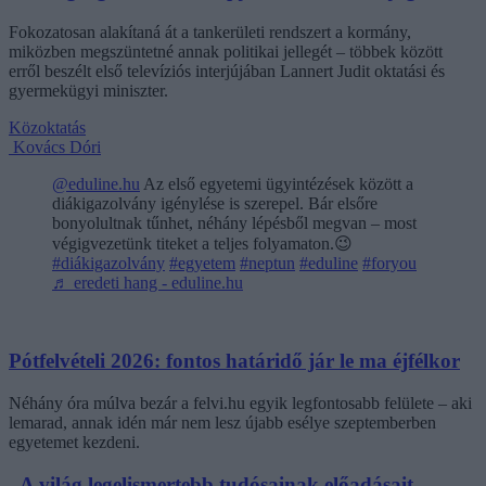
Fokozatosan alakítaná át a tankerületi rendszert a kormány,
miközben megszüntetné annak politikai jellegét – többek között
erről beszélt első televíziós interjújában Lannert Judit oktatási és
gyermekügyi miniszter.
Közoktatás
Kovács Dóri
@eduline.hu
Az első egyetemi ügyintézések között a
diákigazolvány igénylése is szerepel. Bár elsőre
bonyolultnak tűnhet, néhány lépésből megvan – most
végigvezetünk titeket a teljes folyamaton.😉
#diákigazolvány
#egyetem
#neptun
#eduline
#foryou
♬ eredeti hang - eduline.hu
Pótfelvételi 2026: fontos határidő jár le ma éjfélkor
Néhány óra múlva bezár a felvi.hu egyik legfontosabb felülete – aki
lemarad, annak idén már nem lesz újabb esélye szeptemberben
egyetemet kezdeni.
„A világ legelismertebb tudósainak előadásait