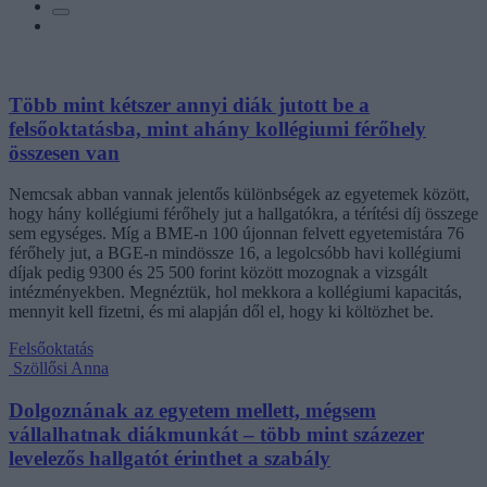
Több mint kétszer annyi diák jutott be a
felsőoktatásba, mint ahány kollégiumi férőhely
összesen van
Nemcsak abban vannak jelentős különbségek az egyetemek között,
hogy hány kollégiumi férőhely jut a hallgatókra, a térítési díj összege
sem egységes. Míg a BME-n 100 újonnan felvett egyetemistára 76
férőhely jut, a BGE-n mindössze 16, a legolcsóbb havi kollégiumi
díjak pedig 9300 és 25 500 forint között mozognak a vizsgált
intézményekben. Megnéztük, hol mekkora a kollégiumi kapacitás,
mennyit kell fizetni, és mi alapján dől el, hogy ki költözhet be.
Felsőoktatás
Szöllősi Anna
Dolgoznának az egyetem mellett, mégsem
vállalhatnak diákmunkát – több mint százezer
levelezős hallgatót érinthet a szabály