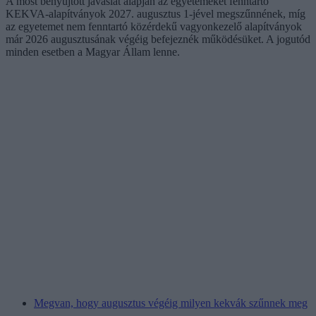
A most benyújtott javaslat alapján az egyetemeket fenntartó
KEKVA-alapítványok 2027. augusztus 1-jével megszűnnének, míg
az egyetemet nem fenntartó közérdekű vagyonkezelő alapítványok
már 2026 augusztusának végéig befejeznék működésüket. A jogutód
minden esetben a Magyar Állam lenne.
Megvan, hogy augusztus végéig milyen kekvák szűnnek meg