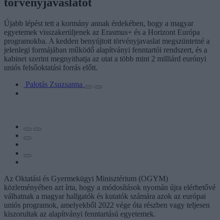
törvényjavaslatot
Újabb lépést tett a kormány annak érdekében, hogy a magyar
egyetemek visszakerüljenek az Erasmus+ és a Horizont Európa
programokba. A kedden benyújtott törvényjavaslat megszüntetné a
jelenlegi formájában működő alapítványi fenntartói rendszert, és a
kabinet szerint megnyithatja az utat a több mint 2 milliárd eurónyi
uniós felsőoktatási forrás előtt.
Palotás Zsuzsanna
Az Oktatási és Gyermekügyi Minisztérium (OGYM)
közleményében azt írta, hogy a módosítások nyomán újra elérhetővé
válhatnak a magyar hallgatók és kutatók számára azok az európai
uniós programok, amelyekből 2022 vége óta részben vagy teljesen
kiszorultak az alapítványi fenntartású egyetemek.