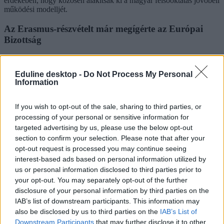
érdekében, hogy közösen alakítsák ki a magyar felsőoktatás jövőbeli
működési modelljét.
Az Erasmus-részvételt már megígérte az Európai
Bizottság
Bár a kormány szerint a mostani törvényjavaslat teljesíti az Európai
Bizottság által korábban megfogalmazott feltételeket, az Erasmus+
Eduline desktop -
Do Not Process My Personal
és a Horizont Európa programokhoz való teljes körű
Information
visszacsatlakozásról végső soron az Európai Bizottságnak kell
döntést hoznia. Ursula von der Leyen a Magyar Péterrel folytatott
egyeztetést követően
arról beszélt
, hogy a korábban kizárt magyar
If you wish to opt-out of the sale, sharing to third parties, or
egyetemek hallgatói már a 2026/2027-es tanévtől ismét részt
processing of your personal or sensitive information for
vehetnek az Erasmus-programban.
targeted advertising by us, please use the below opt-out
section to confirm your selection. Please note that after your
opt-out request is processed you may continue seeing
A következő tanévtől újra elérhető lesz az Erasmus a
interest-based ads based on personal information utilized by
magyar egyetemistáknak
us or personal information disclosed to third parties prior to
your opt-out. You may separately opt-out of the further
Miután tárgyalt a magyar kormánnyal, Ursula von der Leyen többek
disclosure of your personal information by third parties on the
között azt is bejelentette, hogy a magyar egyetemisták ismét részt
IAB’s list of downstream participants. This information may
vehetnek az Erasmusban a következő tanévtől.
also be disclosed by us to third parties on the
IAB’s List of
Downstream Participants
that may further disclose it to other