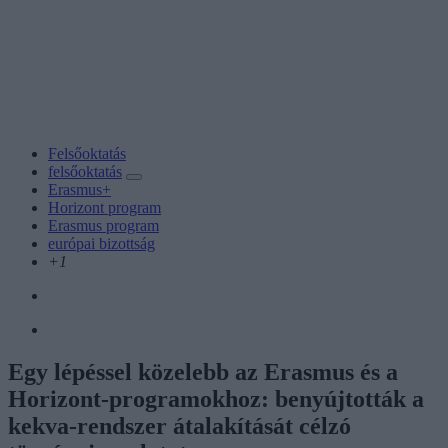
Felsőoktatás
felsőoktatás
Erasmus+
Horizont program
Erasmus program
európai bizottság
+1
Egy lépéssel közelebb az Erasmus és a
Horizont-programokhoz: benyújtották a
kekva-rendszer átalakítását célzó