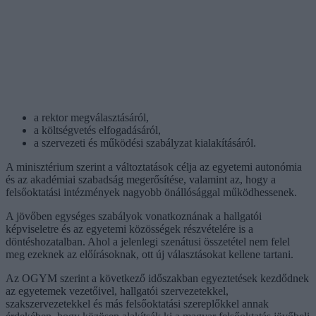
a rektor megválasztásáról,
a költségvetés elfogadásáról,
a szervezeti és működési szabályzat kialakításáról.
A minisztérium szerint a változtatások célja az egyetemi autonómia
és az akadémiai szabadság megerősítése, valamint az, hogy a
felsőoktatási intézmények nagyobb önállósággal működhessenek.
A jövőben egységes szabályok vonatkoznának a hallgatói
képviseletre és az egyetemi közösségek részvételére is a
döntéshozatalban. Ahol a jelenlegi szenátusi összetétel nem felel
meg ezeknek az előírásoknak, ott új választásokat kellene tartani.
Az OGYM szerint a következő időszakban egyeztetések kezdődnek
az egyetemek vezetőivel, hallgatói szervezetekkel,
szakszervezetekkel és más felsőoktatási szereplőkkel annak