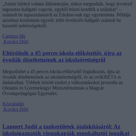
„Szinte bárhol voltam állásinterjún, mikor megtudták, hogy levelező
tagozatos hallgató vagyok, egyből húzni kezdték a szájukat” –
számolt be tapasztalatairól az Eduline-nak egy egyetemista. Példája
azonban korántsem egyedi: több levelezős hallgató számolt be
hasonló nehézségekről.
Campus life
Kovács Dóri
Eltörölnék a 45 perces iskola-előkészítőt, újra az
óvodák dönthetnének az iskolaérettségről
Megszűnhet a 45 perces iskola-előkészítő foglalkozás, újra az
óvodák dönthetnének az iskolaérettségről, és az oviKRÉTA is
átalakulhat. Többek között ezeket a változtatásokat javasolta az
Oktatási és Gyermekügyi Minisztériumnak a Magyar
Óvodapedagógiai Egyesület.
Közoktatás
Kovács Dóri
Lannert Judit a tankerületek átalakításáról: Az
iskolaigazgatók visszakapják munkáltatói jogaikat