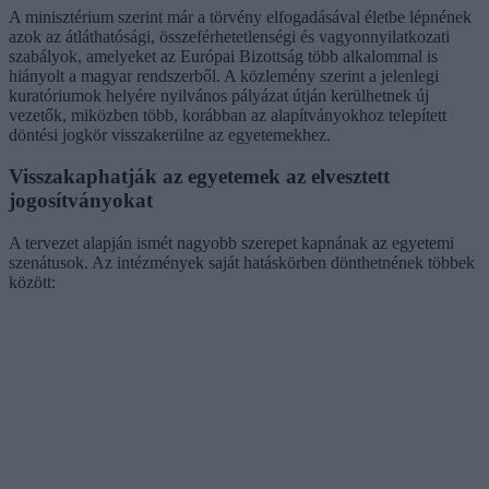
A minisztérium szerint már a törvény elfogadásával életbe lépnének
azok az átláthatósági, összeférhetetlenségi és vagyonnyilatkozati
szabályok, amelyeket az Európai Bizottság több alkalommal is
hiányolt a magyar rendszerből. A közlemény szerint a jelenlegi
kuratóriumok helyére nyilvános pályázat útján kerülhetnek új
vezetők, miközben több, korábban az alapítványokhoz telepített
döntési jogkör visszakerülne az egyetemekhez.
Visszakaphatják az egyetemek az elvesztett
jogosítványokat
A tervezet alapján ismét nagyobb szerepet kapnának az egyetemi
szenátusok. Az intézmények saját hatáskörben dönthetnének többek
között: