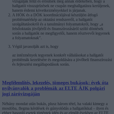
vizsgálják felül és erősítsék meg annak érdekében, hogy a
hallgatói visszajelzések ne csupán meghallgatásra kerüljenek,
hanem érdemi következményekkel is járjanak.
A HÖK és a DÖK koordinációjával készüljön átfogó
problématérkép az oktatási rendszerről, a hallgatói
szolgáltatásokról és a tanulmányi folyamatokról, hogy „a
felsőoktatás jövőjéről és finanszírozásáról szóló döntések
során a hallgatók ne megfigyelői, hanem résztvevői legyenek
a folyamatoknak”.
Végül javasolják azt is, hogy
az intézmények tegyenek konkrét vállalásokat a hallgatói
problémák kezelésére és megoldására a jövőbeli finanszírozási
és fejlesztési megállapodások során.
Megfélemlítés, lekezelés, tömeges bukások: évek óta
nyilvánvalók a problémák az ELTE ÁJK polgári
jogi záróvizsgáján
Néhány mondat után bukás, plusz három tétel, ha valaki kimegy a
mosdóba, flegma kérdések és gúnyolódás a hallgatókkal – ilyen és
ehhez hasonló esetek történtek idén és az elmúlt években az ELTE