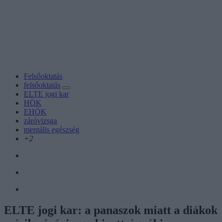
Felsőoktatás
felsőoktatás
ELTE jogi kar
HÖK
EHÖK
záróvizsga
mentális egészség
+2
ELTE jogi kar: a panaszok miatt a diákok