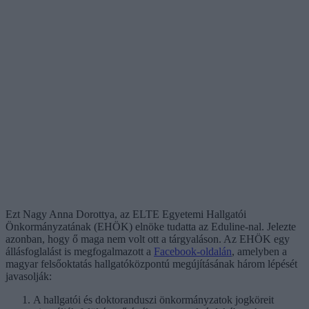
Ezt Nagy Anna Dorottya, az ELTE Egyetemi Hallgatói
Önkormányzatának (EHÖK) elnöke tudatta az Eduline-nal. Jelezte
azonban, hogy ő maga nem volt ott a tárgyaláson. Az EHÖK egy
állásfoglalást is megfogalmazott a
Facebook-oldalán
, amelyben a
magyar felsőoktatás hallgatóközpontú megújításának három lépését
javasolják:
A hallgatói és doktoranduszi önkormányzatok jogköreit