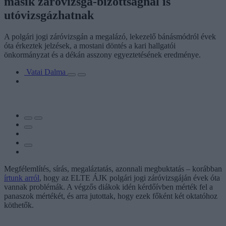
másik záróvizsga-bizottságnál is
utóvizsgázhatnak
A polgári jogi záróvizsgán a megalázó, lekezelő bánásmódról évek
óta érkeztek jelzések, a mostani döntés a kari hallgatói
önkormányzat és a dékán asszony egyeztetésének eredménye.
Vatai Dalma
Megfélemlítés, sírás, megaláztatás, azonnali megbuktatás – korábban
írtunk arról
, hogy az ELTE ÁJK polgári jogi záróvizsgáján évek óta
vannak problémák. A végzős diákok idén kérdőívben mérték fel a
panaszok mértékét, és arra jutottak, hogy ezek főként két oktatóhoz
köthetők.