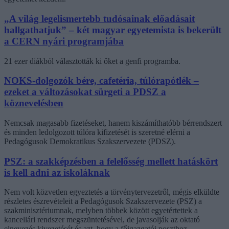
„A világ legelismertebb tudósainak előadásait
hallgathatjuk” – két magyar egyetemista is bekerült
a CERN nyári programjába
21 ezer diákból választották ki őket a genfi programba.
NOKS-dolgozók bére, cafetéria, túlórapótlék –
ezeket a változásokat sürgeti a PDSZ a
köznevelésben
Nemcsak magasabb fizetéseket, hanem kiszámíthatóbb bérrendszert
és minden ledolgozott túlóra kifizetését is szeretné elérni a
Pedagógusok Demokratikus Szakszervezete (PDSZ).
PSZ: a szakképzésben a felelősség mellett hatáskört
is kell adni az iskoláknak
Nem volt közvetlen egyeztetés a törvénytervezetről, mégis elküldte
részletes észrevételeit a Pedagógusok Szakszervezete (PSZ) a
szakminisztériumnak, melyben többek között egyetértettek a
kancellári rendszer megszüntetésével, de javasolják az oktató
elnevezés kivezetését és azt, hogy a főigazgatói poszthoz