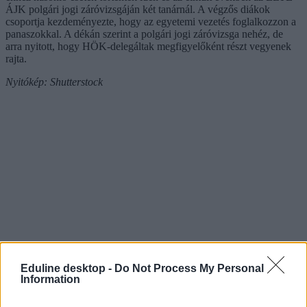
ÁJK polgári jogi záróvizsgáján két tanárnál. A végzős diákok
csoportja kezdeményezte, hogy az egyetemi vezetés foglalkozzon a
panaszokkal. A dékán szerint a polgári jogi záróvizsga nehéz, de
arra nyitott, hogy HÖK-delegáltak megfigyelőként részt vegyenek
rajta.
Nyitókép: Shutterstock
Eduline desktop -
Do Not Process My Personal
Information