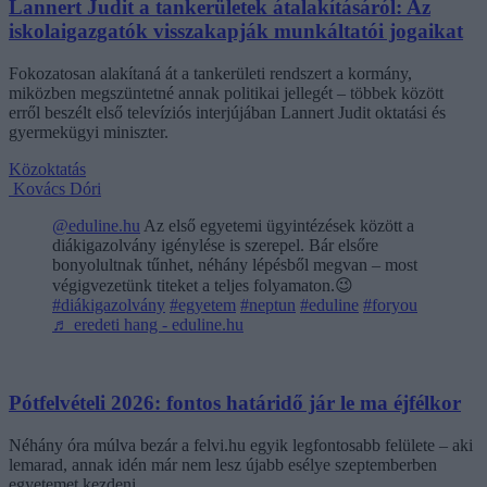
Lannert Judit a tankerületek átalakításáról: Az
iskolaigazgatók visszakapják munkáltatói jogaikat
Fokozatosan alakítaná át a tankerületi rendszert a kormány,
miközben megszüntetné annak politikai jellegét – többek között
erről beszélt első televíziós interjújában Lannert Judit oktatási és
gyermekügyi miniszter.
Közoktatás
Kovács Dóri
@eduline.hu
Az első egyetemi ügyintézések között a
diákigazolvány igénylése is szerepel. Bár elsőre
bonyolultnak tűnhet, néhány lépésből megvan – most
végigvezetünk titeket a teljes folyamaton.😉
#diákigazolvány
#egyetem
#neptun
#eduline
#foryou
♬ eredeti hang - eduline.hu
Pótfelvételi 2026: fontos határidő jár le ma éjfélkor
Néhány óra múlva bezár a felvi.hu egyik legfontosabb felülete – aki
lemarad, annak idén már nem lesz újabb esélye szeptemberben
egyetemet kezdeni.