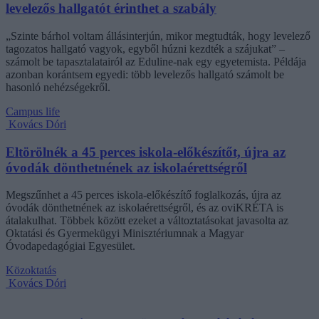
levelezős hallgatót érinthet a szabály
„Szinte bárhol voltam állásinterjún, mikor megtudták, hogy levelező
tagozatos hallgató vagyok, egyből húzni kezdték a szájukat” –
számolt be tapasztalatairól az Eduline-nak egy egyetemista. Példája
azonban korántsem egyedi: több levelezős hallgató számolt be
hasonló nehézségekről.
Campus life
Kovács Dóri
Eltörölnék a 45 perces iskola-előkészítőt, újra az
óvodák dönthetnének az iskolaérettségről
Megszűnhet a 45 perces iskola-előkészítő foglalkozás, újra az
óvodák dönthetnének az iskolaérettségről, és az oviKRÉTA is
átalakulhat. Többek között ezeket a változtatásokat javasolta az
Oktatási és Gyermekügyi Minisztériumnak a Magyar
Óvodapedagógiai Egyesület.
Közoktatás
Kovács Dóri