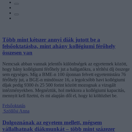
Több mint kétszer annyi diák jutott be a
felsőoktatásba, mint ahány kollégiumi férőhely
összesen van
Nemcsak abban vannak jelentős különbségek az egyetemek között,
hogy hány kollégiumi férőhely jut a hallgatókra, a térítési díj összege
sem egységes. Míg a BME-n 100 újonnan felvett egyetemistára 76
férőhely jut, a BGE-n mindössze 16, a legolcsóbb havi kollégiumi
díjak pedig 9300 és 25 500 forint között mozognak a vizsgált
intézményekben. Megnéztük, hol mekkora a kollégiumi kapacitás,
mennyit kell fizetni, és mi alapján dől el, hogy ki költözhet be.
Felsőoktatás
Szöllősi Anna
Dolgoznának az egyetem mellett, mégsem
vállalhatnak diákmunkát – több mint százezer