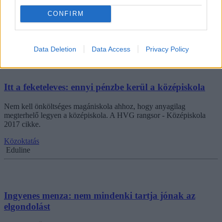
végül valószínűleg kisebb lesz a drágulás, átlagosan 20 százalék
CONFIRM
körüli.
Közoktatás
Eduline/MTI
Data Deletion
Data Access
Privacy Policy
Itt a feketeleves: ennyi pénzbe kerül a középiskola
Nem kell önköltséges magániskola ahhoz, hogy anyagilag
megterhelő legyen a középiskola. A HVG rangsor - Középiskola
2017 cikke.
Közoktatás
Eduline
Ingyenes menza: nem mindenki tartja jónak az
elgondolást