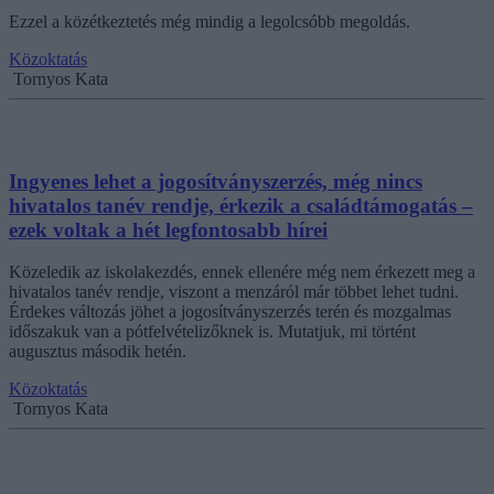
Ezzel a közétkeztetés még mindig a legolcsóbb megoldás.
Közoktatás
Tornyos Kata
Ingyenes lehet a jogosítványszerzés, még nincs
hivatalos tanév rendje, érkezik a családtámogatás –
ezek voltak a hét legfontosabb hírei
Közeledik az iskolakezdés, ennek ellenére még nem érkezett meg a
hivatalos tanév rendje, viszont a menzáról már többet lehet tudni.
Érdekes változás jöhet a jogosítványszerzés terén és mozgalmas
időszakuk van a pótfelvételizőknek is. Mutatjuk, mi történt
augusztus második hetén.
Közoktatás
Tornyos Kata