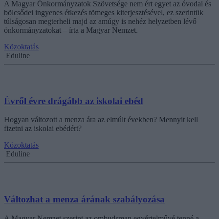
A Magyar Önkormányzatok Szövetsége nem ért egyet az óvodai és
bölcsődei ingyenes étkezés tömeges kiterjesztésével, ez szerintük
túlságosan megterheli majd az amúgy is nehéz helyzetben lévő
önkormányzatokat – írta a Magyar Nemzet.
Közoktatás
Eduline
Évről évre drágább az iskolai ebéd
Hogyan változott a menza ára az elmúlt években? Mennyit kell
fizetni az iskolai ebédért?
Közoktatás
Eduline
Változhat a menza árának szabályozása
A Magyar Nemzet szerint az ombudsman egyértelművé tenné a