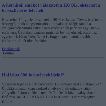
A hét hírei: elnököt választott a HÖOK, elstartolt a
keresztféléves felvételi
November 15-ig jelentkezhettek a 2014-es keresztféléves felvételire:
összegyűjtöttük a legfontosabb tudnivalókat. Mégis táncol a
szalagavatón Sumits Niki: a keresszékes diák partnere egy BKV-
sofőr lesz. Új cikksorozatban mutatjuk be, hol ehettek olcsón az
egyetemek környékén, és azt is, hogyan tanulhattok tovább
külföldön. A hét hírei és cikkei.
Felsőoktatás
Eduline
Hol lehet 600 forintért ebédelni?
Vészesen fogy az e heti zsebpénz? Túl keveset fizet a diákmunka?
Új cikksorozatunkban azokról a helyekről olvashattok, ahol
elfogadható áron ebédelhettek, és főtt ételek közül válogathattok.
Első rész: az ELTE BTK-ELTE ÁJK-Corvinus háromszögben
jártunk.