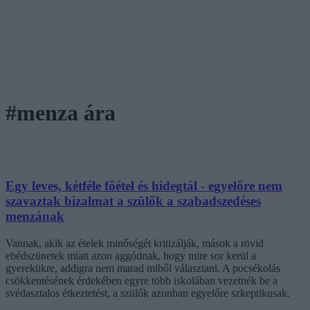
#menza ára
Egy leves, kétféle főétel és hidegtál - egyelőre nem
szavaztak bizalmat a szülők a szabadszedéses
menzának
Vannak, akik az ételek minőségét kritizálják, mások a rövid
ebédszünetek miatt azon aggódnak, hogy mire sor kerül a
gyerekükre, addigra nem marad miből választani. A pocsékolás
csökkentésének érdekében egyre több iskolában vezetnék be a
svédasztalos étkeztetést, a szülők azonban egyelőre szkeptikusak.