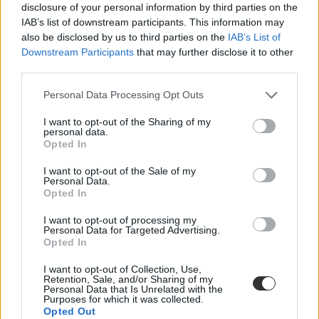
disclosure of your personal information by third parties on the
Eduline
IAB’s list of downstream participants. This information may
also be disclosed by us to third parties on the
IAB’s List of
Downstream Participants
that may further disclose it to other
third parties.
Az iskolai menzákat is érintheti a folyamatos
drágulás
Personal Data Processing Opt Outs
Beszerzési gondok vannak a területen és a folyamatos áremelkedés
I want to opt-out of the Sharing of my
is problémát okoz. Szeptemberben akár az ezer forintos árat is
personal data.
elérheti a háromszori étkezés díja.
Opted In
Közoktatás
I want to opt-out of the Sale of my
Eduline
Personal Data.
Opted In
I want to opt-out of processing my
Personal Data for Targeted Advertising.
Opted In
Többet kell fizetni ősztől a menzákon, 20 százalékkal
kerülhet többe az iskolai ebéd
I want to opt-out of Collection, Use,
Retention, Sale, and/or Sharing of my
Personal Data that Is Unrelated with the
30 százalékos áremelést szeretnének a közétkeztetésben részt vevő
Purposes for which it was collected.
cégek ősztől - írja hétfői számában a Világgazdaság a Turisztikai és
Opted Out
Vendéglátó Munkaadók Országos Szövetségére hivatkozva. Ennél