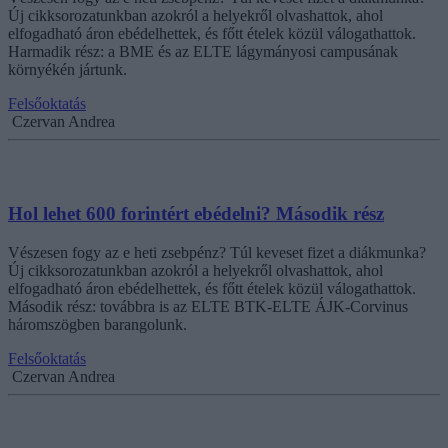
Új cikksorozatunkban azokról a helyekről olvashattok, ahol
elfogadható áron ebédelhettek, és főtt ételek közül válogathattok.
Harmadik rész: a BME és az ELTE lágymányosi campusának
környékén jártunk.
Felsőoktatás
Czervan Andrea
Hol lehet 600 forintért ebédelni? Második rész
Vészesen fogy az e heti zsebpénz? Túl keveset fizet a diákmunka?
Új cikksorozatunkban azokról a helyekről olvashattok, ahol
elfogadható áron ebédelhettek, és főtt ételek közül válogathattok.
Második rész: továbbra is az ELTE BTK-ELTE ÁJK-Corvinus
háromszögben barangolunk.
Felsőoktatás
Czervan Andrea