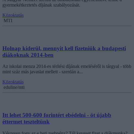
gyermekétkeztetés díjának szabályozását.
Közoktatás
MTI
Holnap kiderül, mennyit kell fizetniük a budapesti
diákoknak 2014-ben
Az iskolai menza 2014-es térítési díjának emeléséről is tárgyal - több
mint száz más javaslat mellett - szerdán a...
Közoktatás
eduline/mti
Itt lehet 500-600 forintért ebédelni - öt újabb
éttermet teszteltünk
Vészesen fogy az e heti zsebpénz? Túl keveset fizet a diákmunka?