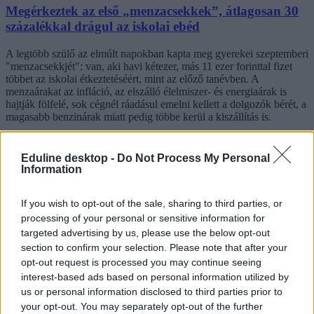
Megérkeztek az első „menzacsekkek”, átlagosan 30
százalékkal drágul az iskolai ebéd
A legtöbb szülő az elmúlt napokban kapta meg gyerekei szeptemberi
"menzacsekkjét": van, aki havi kétezer, más 11 ezer forinttal fizet
többet az iskolai étkeztetéséért, mint az előző tanévben. A
menzaárakat az infláció, az elszálló élelmiszer- és energiaárak is
hajtják fölfelé, sok cégnél ráadásul emelni kellett a dolgozók bérét, a
magasabb benzinárak miatt pedig többe kerül a kiszállítás is.
Közoktatás
Székács Linda
Eduline desktop -
Do Not Process My Personal
Information
If you wish to opt-out of the sale, sharing to third parties, or
Maruzsa Zoltán: "Nem csak 20 fok lehet, teljesen
processing of your personal or sensitive information for
normális fűtésre készülünk az iskolákban"
targeted advertising by us, please use the below opt-out
section to confirm your selection. Please note that after your
A szülőkben és a tanárokban is egyre több kérdés merül fel azzal
opt-out request is processed you may continue seeing
kapcsolatban, hogyan fog elindulni az idei tanév. Erre próbált meg
interest-based ads based on personal information utilized by
válaszolni Maruzsa Zoltán, köznevelésért felelős államtitkár is.
us or personal information disclosed to third parties prior to
your opt-out. You may separately opt-out of the further
Közoktatás