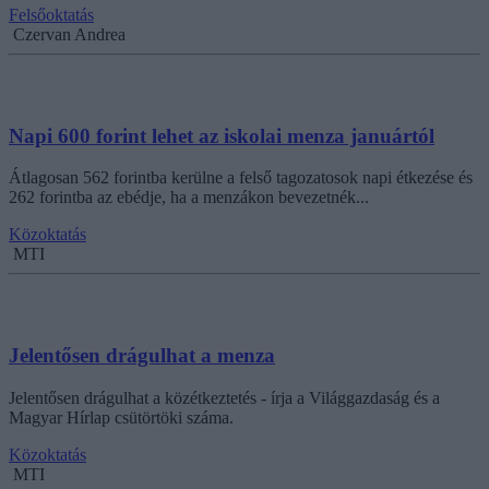
Felsőoktatás
Czervan Andrea
Napi 600 forint lehet az iskolai menza januártól
Átlagosan 562 forintba kerülne a felső tagozatosok napi étkezése és
262 forintba az ebédje, ha a menzákon bevezetnék...
Közoktatás
MTI
Jelentősen drágulhat a menza
Jelentősen drágulhat a közétkeztetés - írja a Világgazdaság és a
Magyar Hírlap csütörtöki száma.
Közoktatás
MTI