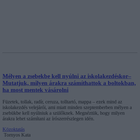
Mélyen a zsebekbe kell nyúlni az iskolakezdéskor–
Mutatjuk, milyen árakra számíthattok a boltokban,
ha most mentek vásárolni
Füzetek, tollak, radír, ceruza, tolltartó, mappa – ezek mind az
iskolakezdés velejárói, ami miatt minden szeptemberben mélyen a
zsebükbe kell nyúlniuk a szülőknek. Megnéztük, hogy milyen
árakra lehet számítani az írószerrészlegen idén.
Közoktatás
Tornyos Kata