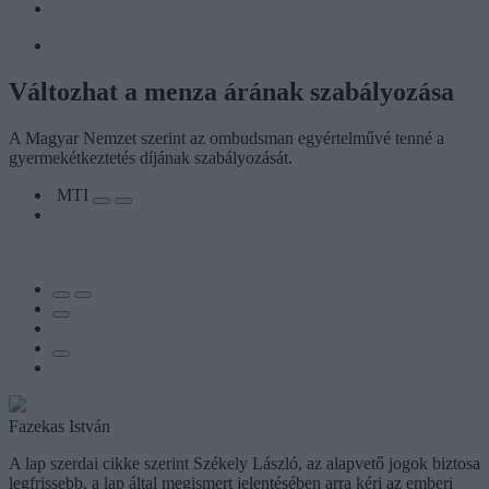
Változhat a menza árának szabályozása
A Magyar Nemzet szerint az ombudsman egyértelművé tenné a
gyermekétkeztetés díjának szabályozását.
MTI
Fazekas István
A lap szerdai cikke szerint Székely László, az alapvető jogok biztosa
legfrissebb, a lap által megismert jelentésében arra kéri az emberi