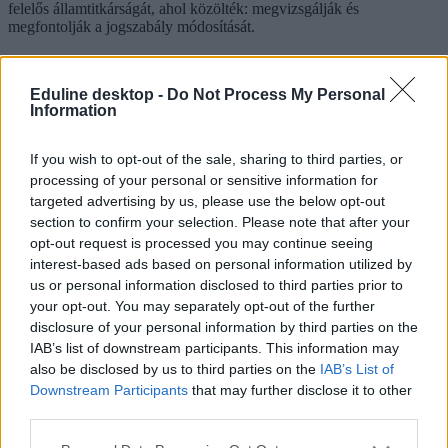
felelős államtitkárságát, ahol közölték: megvizsgálják és
megfontolják a jogszabály módosítását.
iskolai menza
iskolai étkeztetés
Eduline desktop -
Do Not Process My Personal
menza ára
Information
menza kedvezmény
Hozzászólások
If you wish to opt-out of the sale, sharing to third parties, or
processing of your personal or sensitive information for
targeted advertising by us, please use the below opt-out
section to confirm your selection. Please note that after your
opt-out request is processed you may continue seeing
interest-based ads based on personal information utilized by
us or personal information disclosed to third parties prior to
your opt-out. You may separately opt-out of the further
Több mint kétszer annyi diák jutott be a
disclosure of your personal information by third parties on the
felsőoktatásba, mint ahány kollégiumi férőhely
IAB’s list of downstream participants. This information may
összesen van
also be disclosed by us to third parties on the
IAB’s List of
Downstream Participants
that may further disclose it to other
Nemcsak abban vannak jelentős különbségek az egyetemek között,
third parties.
hogy hány kollégiumi férőhely jut a hallgatókra, a térítési díj összege
sem egységes. Míg a BME-n 100 újonnan felvett egyetemistára 76