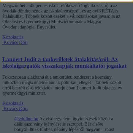
Megszűnhet a 45 perces iskola-előkészítő foglalkozás, újra az
óvodák dönthetnének az iskolaérettségről, és az oviKRÉTA is
átalakulhat. Többek között ezeket a változtatásokat javasolta az
Oktatási és Gyermekügyi Minisztériumnak a Magyar
Óvodapedagógiai Egyesület.
Közoktatás
Kovács Dóri
Lannert Judit a tankerületek átalakításáról: Az
iskolaigazgatók visszakapják munkáltatói jogaikat
Fokozatosan alakítaná át a tankerületi rendszert a kormány,
miközben megszüntetné annak politikai jellegét – többek között
erről beszélt első televíziós interjújában Lannert Judit oktatási és
gyermekügyi miniszter.
Közoktatás
Kovács Dóri
@eduline.hu
Az első egyetemi ügyintézések között a
diákigazolvány igénylése is szerepel. Bár elsőre
bonyolultnak tűnhet, néhány lépésből megvan – most