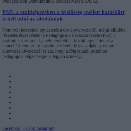
Pedagógusok Demokratikus Szakszervezete (PDSZ).
PSZ: a szakképzésben a felelősség mellett hatáskört
is kell adni az iskoláknak
Nem volt közvetlen egyeztetés a törvénytervezetről, mégis elküldte
részletes észrevételeit a Pedagógusok Szakszervezete (PSZ) a
szakminisztériumnak, melyben többek között egyetértettek a
kancellári rendszer megszüntetésével, de javasolják az oktató
elnevezés kivezetését és azt, hogy a főigazgatói poszthoz
pedagógusi végzettségre is legyen szükség.
Facebook
TikTok
Instagram