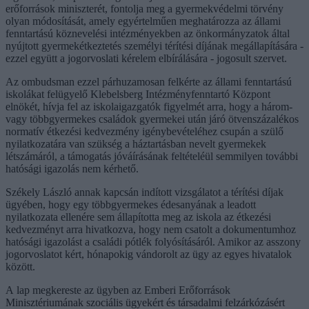
erőforrások miniszterét, fontolja meg a gyermekvédelmi törvény
olyan módosítását, amely egyértelműen meghatározza az állami
fenntartású köznevelési intézményekben az önkormányzatok által
nyújtott gyermekétkeztetés személyi térítési díjának megállapítására -
ezzel együtt a jogorvoslati kérelem elbírálására - jogosult szervet.
Az ombudsman ezzel párhuzamosan felkérte az állami fenntartású
iskolákat felügyelő Klebelsberg Intézményfenntartó Központ
elnökét, hívja fel az iskolaigazgatók figyelmét arra, hogy a három-
vagy többgyermekes családok gyermekei után járó ötvenszázalékos
normatív étkezési kedvezmény igénybevételéhez csupán a szülő
nyilatkozatára van szükség a háztartásban nevelt gyermekek
létszámáról, a támogatás jóváírásának feltételéül semmilyen további
hatósági igazolás nem kérhető.
Székely László annak kapcsán indított vizsgálatot a térítési díjak
ügyében, hogy egy többgyermekes édesanyának a leadott
nyilatkozata ellenére sem állapította meg az iskola az étkezési
kedvezményt arra hivatkozva, hogy nem csatolt a dokumentumhoz
hatósági igazolást a családi pótlék folyósításáról. Amikor az asszony
jogorvoslatot kért, hónapokig vándorolt az ügy az egyes hivatalok
között.
A lap megkereste az ügyben az Emberi Erőforrások
Minisztériumának szociális ügyekért és társadalmi felzárkózásért