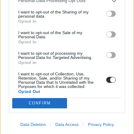
Personal Data Processing Opt Outs
férőhely jut, a BGE-n mindössze 16, a legolcsóbb havi kollégiumi
díjak pedig 9300 és 25 500 forint között mozognak a vizsgált
I want to opt-out of the Sharing of my
intézményekben. Megnéztük, hol mekkora a kollégiumi kapacitás,
personal data.
mennyit kell fizetni, és mi alapján dől el, hogy ki költözhet be.
Opted In
Felsőoktatás
I want to opt-out of the Sale of my
Szöllősi Anna
Personal Data.
Opted In
Dolgoznának az egyetem mellett, mégsem
I want to opt-out of processing my
vállalhatnak diákmunkát – több mint százezer
Personal Data for Targeted Advertising.
levelezős hallgatót érinthet a szabály
Opted In
„Szinte bárhol voltam állásinterjún, mikor megtudták, hogy levelező
I want to opt-out of Collection, Use,
tagozatos hallgató vagyok, egyből húzni kezdték a szájukat” –
Retention, Sale, and/or Sharing of my
Personal Data that Is Unrelated with the
számolt be tapasztalatairól az Eduline-nak egy egyetemista. Példája
Purposes for which it was collected.
azonban korántsem egyedi: több levelezős hallgató számolt be
Opted Out
hasonló nehézségekről.
CONFIRM
Campus life
Kovács Dóri
Eltörölnék a 45 perces iskola-előkészítőt, újra az
Data Deletion
Data Access
Privacy Policy
óvodák dönthetnének az iskolaérettségről