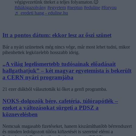
végigvezetünk titeket a teljes folyamaton.😉
#diákigazolvány
#egyetem
#neptun
#eduline
#foryou
♬ eredeti hang - eduline.hu
Itt a pontos dátum: ekkor lesz az őszi szünet
Bár a nyári szünetnek még nincs vége, már most lehet tudni, mikor
pihenhettek legközelebb hosszabb ideig.
„A világ legelismertebb tudósainak előadásait
hallgathatjuk” – két magyar egyetemista is bekerült
a CERN nyári programjába
21 ezer diákból választották ki őket a genfi programba.
NOKS-dolgozók bére, cafetéria, túlórapótlék –
ezeket a változásokat sürgeti a PDSZ a
köznevelésben
Nemcsak magasabb fizetéseket, hanem kiszámíthatóbb bérrendszert
és minden ledolgozott túlóra kifizetését is szeretné elérni a