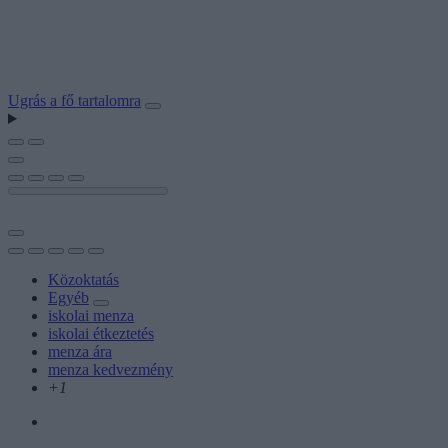
Ugrás a fő tartalomra
Közoktatás
Egyéb
iskolai menza
iskolai étkeztetés
menza ára
menza kedvezmény
+1