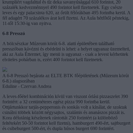
krumpliért vagdalttal és tíz deka savanyúsággal 610 forintot, 20
százalék kedvezménnyel 490 forintot kell fizetnetek. Egy csésze
leves és egy palacsinta 620, az őrült félórákban 495 forintba kerül. A
fél adagért 70 százalékos árat kell fizetni. Az Aula hétfőtől péntekig,
11-től 15:30-ig van nyitva.
6-8 Presszó
A bölcsészkar Múzeum körút 6-8. alatti épületében található
presszóban kávézni és ebédelni is lehet: a helyet ugyanaz üzemelteti,
aki az Aula Éttermet, így menü is ugyanaz - csak a levest kérhetitek
elviteles pohárban is, ezért 400 forintot kell fizetnetek.
A 6-8 Presszó bejárata az ELTE BTK főépületének (Múzeum körút
6-8.) alagsorában
Eduline - Czervan Andrea
A leves-főétel kombináción kívül van viszont óriási pizzaszelet 390
forintért: a 32 centiméteres egész pizza 990 forintba kerül.
Ottjártunkkor tarjás-pepperonis és sonkás volt a kínálat, de szoktak
csinálni többek között négysajtos, szalámis és ananászos pizzát is.
Kora délutánig készítenek rántottát 250 forintért (a különböző
feltétekért 50-50 forintot kell fizetni), hamburgert 490-ért, sajtburgert
és csibeburgert 500-ért, és dupla húsos burgert 690 forintért.