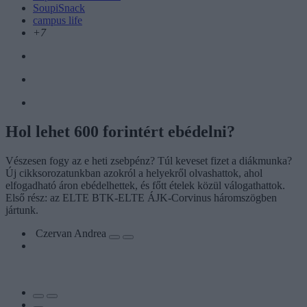
SoupiSnack
campus life
+7
Hol lehet 600 forintért ebédelni?
Vészesen fogy az e heti zsebpénz? Túl keveset fizet a diákmunka?
Új cikksorozatunkban azokról a helyekről olvashattok, ahol
elfogadható áron ebédelhettek, és főtt ételek közül válogathattok.
Első rész: az ELTE BTK-ELTE ÁJK-Corvinus háromszögben
jártunk.
Czervan Andrea