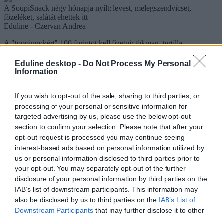
A SoupiSnack négy hónapja nyílt: levest, melegszendvicset,
főzeléket, salátát ehettek itt
Eduline - Czervan Andrea
A "toppingokért" 100 forintot kell fizetni: tökmag, tortilla,
zsemlekocka, levesgyöngy, mozzarella, sonkakocka, tejszínhab,
csokoládéforgács és szeletelt mandula szerepel a kínálatban. A
Eduline desktop -
Do Not Process My Personal
melegszendvics - ebből körülbelül tizenötfélét készítenek - 450
Information
forint: amikor ott jártunk, currys-mustáros csirkefalatokkal,
rozmaringgal, csirkével és kéksajttal, vagy juhsajttal és gombával
If you wish to opt-out of the sale, sharing to third parties, or
lehetett kérni. A leves+melegszendvics menü 850 forintba kerül, ha
pedig a melegszendvics mellé üdítőt kértek, 690 forintot kell
processing of your personal or sensitive information for
fizetnetek. A SoupiSnack hétfőtől péntekig, 11-től 19 óráig tart
targeted advertising by us, please use the below opt-out
nyitva.
section to confirm your selection. Please note that after your
opt-out request is processed you may continue seeing
interest-based ads based on personal information utilized by
Ha ahhoz van kedvetek, le is ülhettek megenni az ebédet
us or personal information disclosed to third parties prior to
Eduline - Czervan Andrea
your opt-out. You may separately opt-out of the further
Púpozott Merőkanál
disclosure of your personal information by third parties on the
IAB’s list of downstream participants. This information may
A Kálvin téri önkiszolgáló étterem a Szörppel egy térben, hétfőtől
also be disclosed by us to third parties on the
IAB’s List of
péntekig, 11 órától 16-ig van nyitva: a hely nevéhez hűen bőséges
Downstream Participants
that may further disclose it to other
adagokat kaptok. A lenti és a fenti rész is egyformán hangulatos, az
emeleten akkor is letelepedhettek, ha olvasni vagy tanulni
third parties.