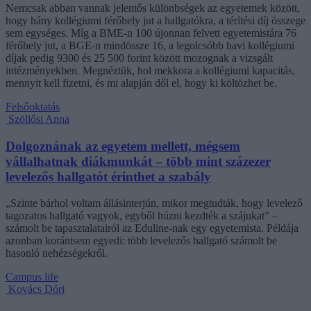
Nemcsak abban vannak jelentős különbségek az egyetemek között,
hogy hány kollégiumi férőhely jut a hallgatókra, a térítési díj összege
sem egységes. Míg a BME-n 100 újonnan felvett egyetemistára 76
férőhely jut, a BGE-n mindössze 16, a legolcsóbb havi kollégiumi
díjak pedig 9300 és 25 500 forint között mozognak a vizsgált
intézményekben. Megnéztük, hol mekkora a kollégiumi kapacitás,
mennyit kell fizetni, és mi alapján dől el, hogy ki költözhet be.
Felsőoktatás
Szöllősi Anna
Dolgoznának az egyetem mellett, mégsem
vállalhatnak diákmunkát – több mint százezer
levelezős hallgatót érinthet a szabály
„Szinte bárhol voltam állásinterjún, mikor megtudták, hogy levelező
tagozatos hallgató vagyok, egyből húzni kezdték a szájukat” –
számolt be tapasztalatairól az Eduline-nak egy egyetemista. Példája
azonban korántsem egyedi: több levelezős hallgató számolt be
hasonló nehézségekről.
Campus life
Kovács Dóri