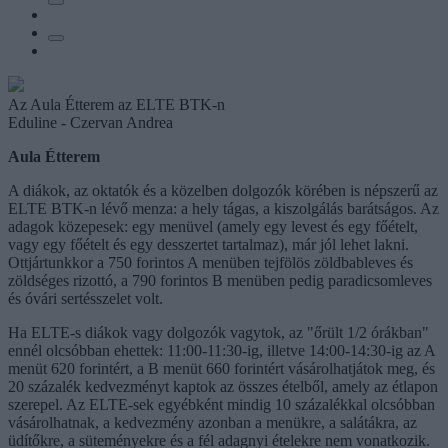
Az Aula Étterem az ELTE BTK-n
Eduline - Czervan Andrea
Aula Étterem
A diákok, az oktatók és a közelben dolgozók körében is népszerű az
ELTE BTK-n lévő menza: a hely tágas, a kiszolgálás barátságos. Az
adagok közepesek: egy menüvel (amely egy levest és egy főételt,
vagy egy főételt és egy desszertet tartalmaz), már jól lehet lakni.
Ottjártunkkor a 750 forintos A menüben tejfölös zöldbableves és
zöldséges rizottó, a 790 forintos B menüben pedig paradicsomleves
és óvári sertésszelet volt.
Ha ELTE-s diákok vagy dolgozók vagytok, az "őrült 1/2 órákban"
ennél olcsóbban ehettek: 11:00-11:30-ig, illetve 14:00-14:30-ig az A
menüt 620 forintért, a B menüt 660 forintért vásárolhatjátok meg, és
20 százalék kedvezményt kaptok az összes ételből, amely az étlapon
szerepel. Az ELTE-sek egyébként mindig 10 százalékkal olcsóbban
vásárolhatnak, a kedvezmény azonban a menükre, a salátákra, az
üdítőkre, a süteményekre és a fél adagnyi ételekre nem vonatkozik.