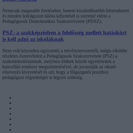
Nemcsak magasabb fizetéseket, hanem kiszámíthatóbb bérrendszert
és minden ledolgozott túlóra kifizetését is szeretné elérni a
Pedagógusok Demokratikus Szakszervezete (PDSZ).
PSZ: a szakképzésben a felelősség mellett hatáskört
is kell adni az iskoláknak
Nem volt közvetlen egyeztetés a törvénytervezetről, mégis elküldte
részletes észrevételeit a Pedagógusok Szakszervezete (PSZ) a
szakminisztériumnak, melyben többek között egyetértettek a
kancellári rendszer megszüntetésével, de javasolják az oktató
elnevezés kivezetését és azt, hogy a főigazgatói poszthoz
pedagógusi végzettségre is legyen szükség.