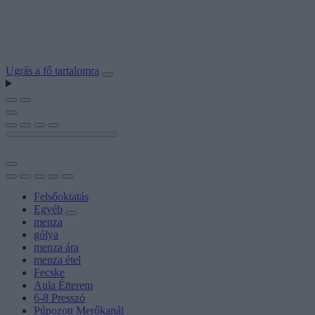
Ugrás a fő tartalomra
Felsőoktatás
Egyéb
menza
gólya
menza ára
menza étel
Fecske
Aula Étterem
6-8 Presszó
Púpozott Merőkanál