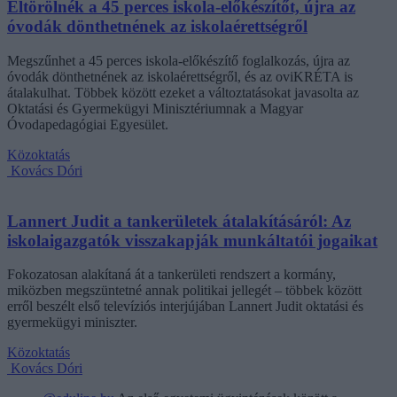
Eltörölnék a 45 perces iskola-előkészítőt, újra az
óvodák dönthetnének az iskolaérettségről
Megszűnhet a 45 perces iskola-előkészítő foglalkozás, újra az
óvodák dönthetnének az iskolaérettségről, és az oviKRÉTA is
átalakulhat. Többek között ezeket a változtatásokat javasolta az
Oktatási és Gyermekügyi Minisztériumnak a Magyar
Óvodapedagógiai Egyesület.
Közoktatás
Kovács Dóri
Lannert Judit a tankerületek átalakításáról: Az
iskolaigazgatók visszakapják munkáltatói jogaikat
Fokozatosan alakítaná át a tankerületi rendszert a kormány,
miközben megszüntetné annak politikai jellegét – többek között
erről beszélt első televíziós interjújában Lannert Judit oktatási és
gyermekügyi miniszter.
Közoktatás
Kovács Dóri