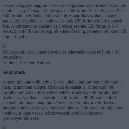
Ha nem vagytok nagyon éhesek, melegszendvicset is ehettek: ennek
darabja - egy fél bagett félbevágva - 160 forint. A szendvicsek 250-
350 forintba kerülnek: a téliszalámis és paprikás szalámis bagett -
sajttal, zöldségekkel - hatalmas, és csak 250 forintot kell fizetnetek
érte. A csirkemelles ciabatta és a bécsis zsemle 320 forint. A 6-8
Presszó hétfőtől csütörtökig fél kilenctől hatig, pénteken fél kilenctől
ötig tart nyitva.
Melegszendvicset, süteményeket és tejtermékeket is találtok a 6-8
Presszóban
Eduline - Czervan Andrea
SoupiSnack
A négy hónapja nyílt hely a Leves. által elindított trendet lovagolja
meg, itt azonban ehettek főzeléket és salátát is. Mindkettő 490
forintba kerül: ha a főzelékhez feltétet is kértek, 690 forintot kell
fizetnetek. A poharas leves itt is 450 forint, a 80-90 variációból
összeállított kínálat naponta változik: ottjártunkkor volt fűszeres
sárgaborsóleves és pestós borsókrémleves, tárkonyos krumplileves
virslivel, pikáns vadas krémleves csirkével és kókuszos
gesztenyekrémleves.