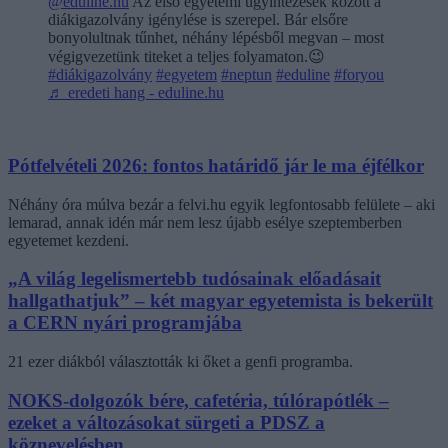
@eduline.hu
Az első egyetemi ügyintézések között a
diákigazolvány igénylése is szerepel. Bár elsőre
bonyolultnak tűnhet, néhány lépésből megvan – most
végigvezetünk titeket a teljes folyamaton.😉
#diákigazolvány
#egyetem
#neptun
#eduline
#foryou
♬ eredeti hang - eduline.hu
Pótfelvételi 2026: fontos határidő jár le ma éjfélkor
Néhány óra múlva bezár a felvi.hu egyik legfontosabb felülete – aki
lemarad, annak idén már nem lesz újabb esélye szeptemberben
egyetemet kezdeni.
„A világ legelismertebb tudósainak előadásait
hallgathatjuk” – két magyar egyetemista is bekerült
a CERN nyári programjába
21 ezer diákból választották ki őket a genfi programba.
NOKS-dolgozók bére, cafetéria, túlórapótlék –
ezeket a változásokat sürgeti a PDSZ a
köznevelésben