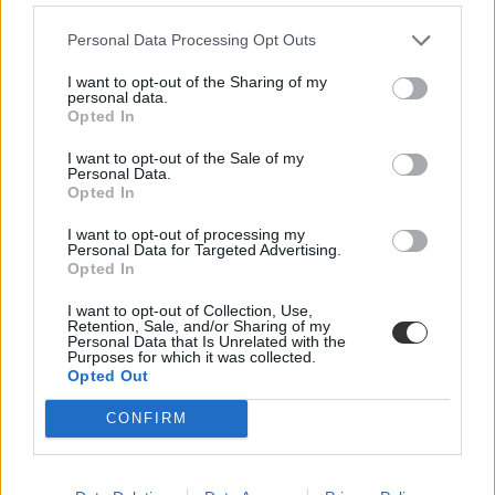
szeretnétek.
Personal Data Processing Opt Outs
Heti menü van, amelyet el is kérhettek a pultosoktól. Ottjártunkkor -
egy hétfői napon - újházi tyúkhúsleves (nagy adag 500, kis adag
I want to opt-out of the Sharing of my
350 forint), sárgaborsógulyás (nagy adag 550, kis adag 380 forint),
personal data.
sóska- és szárazbabfőzelék (nagy adag 400, kis adag 270 forint)
Opted In
szerepelt a kínálatban.
I want to opt-out of the Sale of my
Personal Data.
Étterem és kávézó egyben
Opted In
Eduline - Czervan Andrea
I want to opt-out of processing my
Akkor is egész jól kijöttök, ha egy kis adag egytálételt vesztek: a
Personal Data for Targeted Advertising.
rakott krumpli és a tarhonyás hús is 550 forintba kerül, a Budapest
Opted In
raguhoz és a rántott karfiolhoz hasonlóan - ezekből az ételekből a
nagy adag 790 forint. Egy kis adag rántott sajt 500 forint - a nagy
I want to opt-out of Collection, Use,
Retention, Sale, and/or Sharing of my
adag 750 -, ehhez azonban még hozzá kell adnotok a köret árát is.
Personal Data that Is Unrelated with the
Egy adag császármorzsáért 390 forintot kell fizetnetek.
Purposes for which it was collected.
Opted Out
Egy kávéra vagy tanulni is beülhettek
CONFIRM
Eduline - Czervan Andrea
Fecske