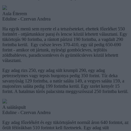
Aula Étterem
Eduline - Czervan Andrea
Ha egyik menü sem nyerte el a tetszéseteket, ehettek főzeléket 550
forintért - ottjártunkkor paraj és lencse közül lehetett választani. Egy
tükörtojás 90 forintba, a rántott párizsi 190 forintba, a vagdalt 290
forintba kerül. Egy csésze leves 370-410, egy tál pedig 650-690
forint - amikor ott jártunk, nyírségi gombócleves, tejfölös
zöldbableves, paradicsomleves és gyümölcsleves közül lehetett
választani.
Egy adag rizs 250, egy adag sült krumpli 290, egy adag
petrezselymes vagy tepsis burgonya pedig 350 forint. Tíz deka
savanyúság 129 forintba, a natúr saláta 149, a vegyes saláta 159, a
majonézes saláta pedig 199 forintba kerül. Egy szelet kenyér 15
forint. A hatalmas túrós palacsinta meggyszósszal 250 forintba kerül.
A salátáspult
Eduline - Czervan Andrea
Egy adag főzelékért és egy tükörtojásért normál áron 640 forintot, az
őrült félórákban 510 forintot kell fizetnetek. Egy adag sült