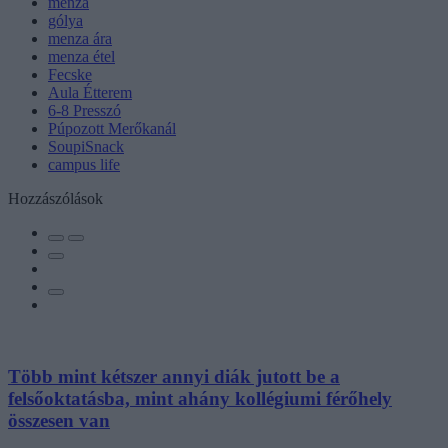
menza
gólya
menza ára
menza étel
Fecske
Aula Étterem
6-8 Presszó
Púpozott Merőkanál
SoupiSnack
campus life
Hozzászólások
Több mint kétszer annyi diák jutott be a
felsőoktatásba, mint ahány kollégiumi férőhely
összesen van