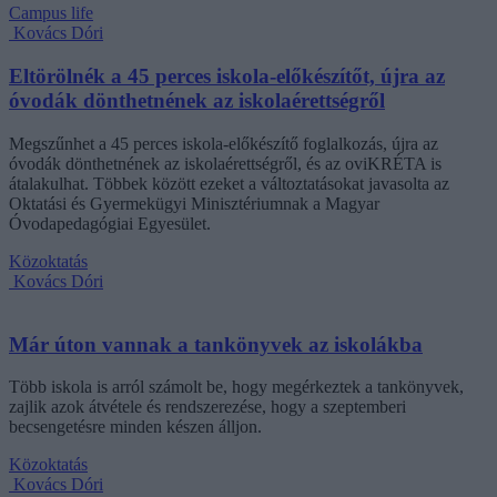
Campus life
Kovács Dóri
Eltörölnék a 45 perces iskola-előkészítőt, újra az
óvodák dönthetnének az iskolaérettségről
Megszűnhet a 45 perces iskola-előkészítő foglalkozás, újra az
óvodák dönthetnének az iskolaérettségről, és az oviKRÉTA is
átalakulhat. Többek között ezeket a változtatásokat javasolta az
Oktatási és Gyermekügyi Minisztériumnak a Magyar
Óvodapedagógiai Egyesület.
Közoktatás
Kovács Dóri
Már úton vannak a tankönyvek az iskolákba
Több iskola is arról számolt be, hogy megérkeztek a tankönyvek,
zajlik azok átvétele és rendszerezése, hogy a szeptemberi
becsengetésre minden készen álljon.
Közoktatás
Kovács Dóri