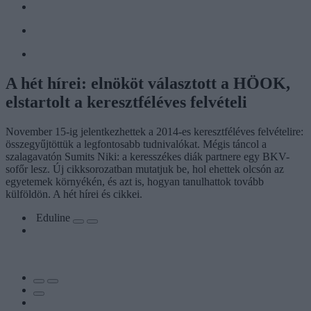
A hét hírei: elnököt választott a HÖOK,
elstartolt a keresztféléves felvételi
November 15-ig jelentkezhettek a 2014-es keresztféléves felvételire:
összegyűjtöttük a legfontosabb tudnivalókat. Mégis táncol a
szalagavatón Sumits Niki: a keresszékes diák partnere egy BKV-
sofőr lesz. Új cikksorozatban mutatjuk be, hol ehettek olcsón az
egyetemek környékén, és azt is, hogyan tanulhattok tovább
külföldön. A hét hírei és cikkei.
Eduline