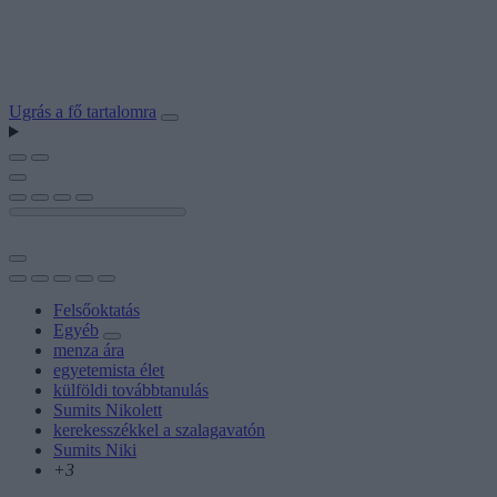
Ugrás a fő tartalomra
Felsőoktatás
Egyéb
menza ára
egyetemista élet
külföldi továbbtanulás
Sumits Nikolett
kerekesszékkel a szalagavatón
Sumits Niki
+3