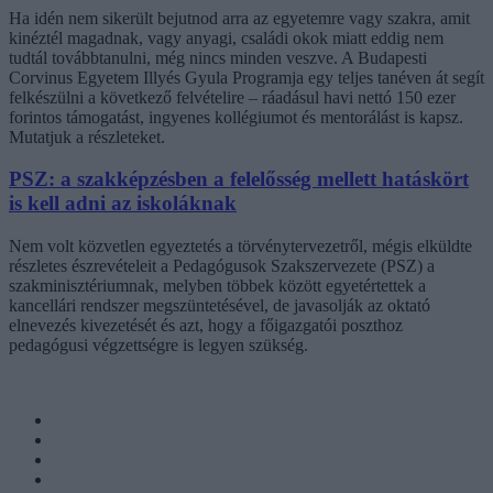
Ha idén nem sikerült bejutnod arra az egyetemre vagy szakra, amit
kinéztél magadnak, vagy anyagi, családi okok miatt eddig nem
tudtál továbbtanulni, még nincs minden veszve. A Budapesti
Corvinus Egyetem Illyés Gyula Programja egy teljes tanéven át segít
felkészülni a következő felvételire – ráadásul havi nettó 150 ezer
forintos támogatást, ingyenes kollégiumot és mentorálást is kapsz.
Mutatjuk a részleteket.
PSZ: a szakképzésben a felelősség mellett hatáskört
is kell adni az iskoláknak
Nem volt közvetlen egyeztetés a törvénytervezetről, mégis elküldte
részletes észrevételeit a Pedagógusok Szakszervezete (PSZ) a
szakminisztériumnak, melyben többek között egyetértettek a
kancellári rendszer megszüntetésével, de javasolják az oktató
elnevezés kivezetését és azt, hogy a főigazgatói poszthoz
pedagógusi végzettségre is legyen szükség.