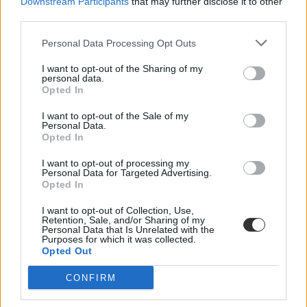
Downstream Participants
that may further disclose it to other
informatikából, latinból és angolból vizsgáztak a diákok. Az
third parties.
írásbelik október 25-ig tartanak, a szóbeliket pedig november 6-tól
29-ig tartják. A feladatsorok hivatalos megoldásait
itt találjátok
, az
Personal Data Processing Opt Outs
őszi érettségiről szóló összes cikkünket pedig
itt olvashatjátok
.
I want to opt-out of the Sharing of my
menza ára
personal data.
egyetemista élet
Opted In
külföldi továbbtanulás
Sumits Nikolett
I want to opt-out of the Sale of my
kerekesszékkel a szalagavatón
Personal Data.
Sumits Niki
Opted In
Hozzászólások
I want to opt-out of processing my
Personal Data for Targeted Advertising.
Opted In
I want to opt-out of Collection, Use,
Retention, Sale, and/or Sharing of my
Personal Data that Is Unrelated with the
Purposes for which it was collected.
Opted Out
Hana György: „Méltóságot, tekintélyt kell adni az
CONFIRM
oktatásról szóló közbeszédnek”