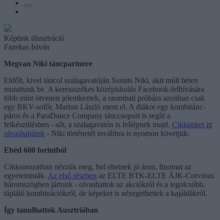
Képünk illusztráció
Fazekas István
Megvan Niki táncpartnere
Eldőlt, kivel táncol szalagavatóján Sumits Niki, akit múlt héten
mutattunk be. A keressszékes középiskolás Facebook-felhívására
több mint ötvenen jelentkeztek, a szombati próbára azonban csak
egy BKV-sofőr, Marton László ment el. A diákot egy kombitánc-
páros és a ParaDance Company tánccsoport is segíti a
felkészülésben - sőt, a szalagavatón is fellépnek majd.
Cikkünket itt
olvashatjátok
- Niki történetét továbbra is nyomon követjük.
Ebéd 600 forintból
Cikksorozatban nézzük meg, hol ehetnek jó áron, finomat az
egyetemisták.
Az első részben
az ELTE BTK-ELTE ÁJK-Corvinus
háromszögben jártunk - olvashattok az akciókról és a legolcsóbb,
tápláló kombinációkról, de képeket is nézegethettek a kajáldákról.
Így tanulhattok Ausztriában