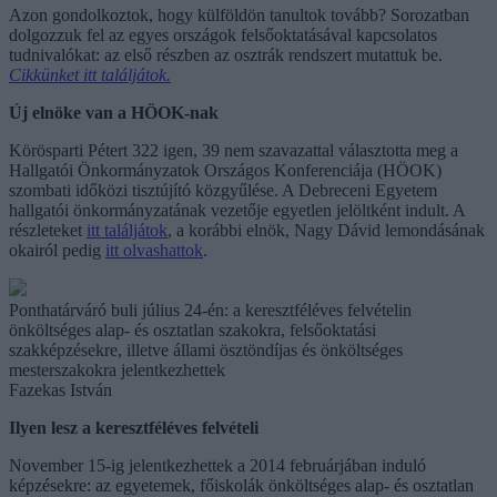
Azon gondolkoztok, hogy külföldön tanultok tovább? Sorozatban
dolgozzuk fel az egyes országok felsőoktatásával kapcsolatos
tudnivalókat: az első részben az osztrák rendszert mutattuk be.
Cikkünket itt találjátok.
Új elnöke van a HÖOK-nak
Körösparti Pétert 322 igen, 39 nem szavazattal választotta meg a
Hallgatói Önkormányzatok Országos Konferenciája (HÖOK)
szombati időközi tisztújító közgyűlése. A Debreceni Egyetem
hallgatói önkormányzatának vezetője egyetlen jelöltként indult. A
részleteket
itt találjátok
, a korábbi elnök, Nagy Dávid lemondásának
okairól pedig
itt olvashattok
.
Ponthatárváró buli július 24-én: a keresztféléves felvételin
önköltséges alap- és osztatlan szakokra, felsőoktatási
szakképzésekre, illetve állami ösztöndíjas és önköltséges
mesterszakokra jelentkezhettek
Fazekas István
Ilyen lesz a keresztféléves felvételi
November 15-ig jelentkezhettek a 2014 februárjában induló
képzésekre: az egyetemek, főiskolák önköltséges alap- és osztatlan