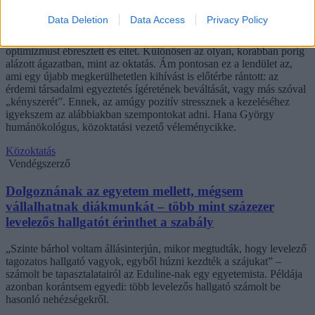
Az új kormány az elődökétől merőben eltérő kommunikációs
Data Deletion
Data Access
Privacy Policy
stratégiával kezdte meg működését. Az egyes minisztériumok
szintjére kiterjesztett hiperaktivitás érezhetően felszabadulást,
optimizmust ébresztett és éltet. Különösen az olyan, korábban porig
alázott ágazatban, mint az oktatás. Ám pontosan ez a lendület az,
ami egy újabb megkerülhetetlen kihívást is előtérbe rántott: az
érdemi társadalmi egyeztetés ígéretének beváltását, vagy más szóval
„kényszerét”. Ennek, az amúgy pozitív stressznek a kezeléséhez
igyekszem az alábbiakban szempontokat adni. Hana György
humánökológus, közoktatási vezető véleménycikke.
Közoktatás
Vendégszerző
Dolgoznának az egyetem mellett, mégsem
vállalhatnak diákmunkát – több mint százezer
levelezős hallgatót érinthet a szabály
„Szinte bárhol voltam állásinterjún, mikor megtudták, hogy levelező
tagozatos hallgató vagyok, egyből húzni kezdték a szájukat” –
számolt be tapasztalatairól az Eduline-nak egy egyetemista. Példája
azonban korántsem egyedi: több levelezős hallgató számolt be
hasonló nehézségekről.