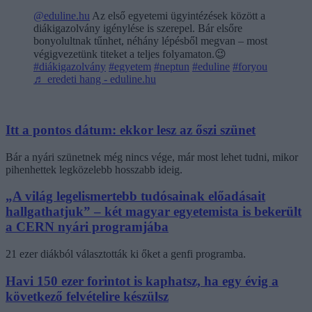
@eduline.hu
Az első egyetemi ügyintézések között a
diákigazolvány igénylése is szerepel. Bár elsőre
bonyolultnak tűnhet, néhány lépésből megvan – most
végigvezetünk titeket a teljes folyamaton.😉
#diákigazolvány
#egyetem
#neptun
#eduline
#foryou
♬ eredeti hang - eduline.hu
Itt a pontos dátum: ekkor lesz az őszi szünet
Bár a nyári szünetnek még nincs vége, már most lehet tudni, mikor
pihenhettek legközelebb hosszabb ideig.
„A világ legelismertebb tudósainak előadásait
hallgathatjuk” – két magyar egyetemista is bekerült
a CERN nyári programjába
21 ezer diákból választották ki őket a genfi programba.
Havi 150 ezer forintot is kaphatsz, ha egy évig a
következő felvételire készülsz