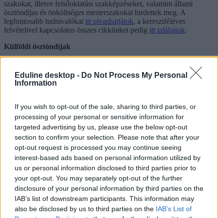
szakokat, illetve felsőoktatási szakképzéseket, valamint állami
ösztöndíjas és önköltséges mesterszakokat hirdettek meg. A
legfontosabb tudnivalókat
itt olvashatjátok
, a keresztféléves
felvételivel kapcsolatos összes cikkünket pedig
itt találjátok
.
Külföldi ösztöndíjak
Ezen a héten három olyan ösztöndíjat gyűjtöttünk össze, amelyekkel
a világ legjobb egyetemein tanulhattok mesterképzésen. Ha nyertek,
Eduline desktop -
Do Not Process My Personal
tandíjmentességet és/vagy zsebpénzt is kaptok:
a részleteket itt
Information
találjátok.
Ilyen támogatásokra pályázhattok álláskeresőként
If you wish to opt-out of the sale, sharing to third parties, or
processing of your personal or sensitive information for
A munkaügyi központoknál ingyenes képzésekre és tanácsadásra,
targeted advertising by us, please use the below opt-out
keresetpótló, utazási, étkezési és szállástámogatásra pályázhattok. Az
section to confirm your selection. Please note that after your
Újra tanulok projekt az általános iskola befejezését, a szakképzésbe
opt-out request is processed you may continue seeing
való bekapcsolódást és OKJ-s tanfolyamok elvégzését támogatja. A
Tudásod a jövőd programban nyelvi és informatikai tanfolyamokon
interest-based ads based on personal information utilized by
vehettek részt, minimális önrésszel.
A lehetőségekről itt olvashattok
us or personal information disclosed to third parties prior to
részletesen.
your opt-out. You may separately opt-out of the further
disclosure of your personal information by third parties on the
Itt vannak az őszi érettségi vizsgák megoldásai
IAB’s list of downstream participants. This information may
Ezen a héten magyarból, matematikából, történelemből, rajz és
also be disclosed by us to third parties on the
IAB’s List of
vizuális kultúrából, szakmai előkészítő tárgyakból, földrajzból,