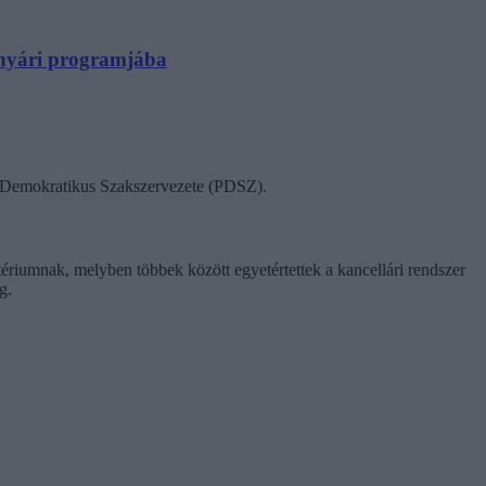
N nyári programjába
ok Demokratikus Szakszervezete (PDSZ).
tériumnak, melyben többek között egyetértettek a kancellári rendszer
g.