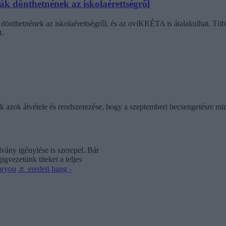
dák dönthetnének az iskolaérettségről
dönthetnének az iskolaérettségről, és az oviKRÉTA is átalakulhat. Többe
.
ik azok átvétele és rendszerezése, hogy a szeptemberi becsengetésre mi
vány igénylése is szerepel. Bár
gvezetünk titeket a teljes
oryou
♬ eredeti hang -