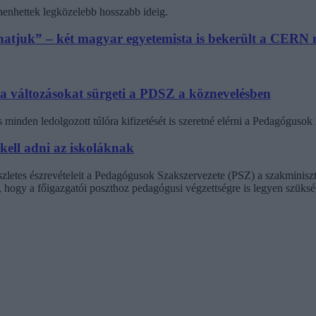
henhettek legközelebb hosszabb ideig.
athatjuk” – két magyar egyetemista is bekerült a CER
 a változásokat sürgeti a PDSZ a köznevelésben
minden ledolgozott túlóra kifizetését is szeretné elérni a Pedagógus
 kell adni az iskoláknak
észletes észrevételeit a Pedagógusok Szakszervezete (PSZ) a szakminisz
t, hogy a főigazgatói poszthoz pedagógusi végzettségre is legyen szüksé