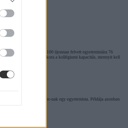
em egységes. Míg a BME-n 100 újonnan felvett egyetemistára 76
kben. Megnéztük, hol mekkora a kollégiumi kapacitás, mennyit kell
rinthet a szabály
e tapasztalatairól az Eduline-nak egy egyetemista. Példája azonban