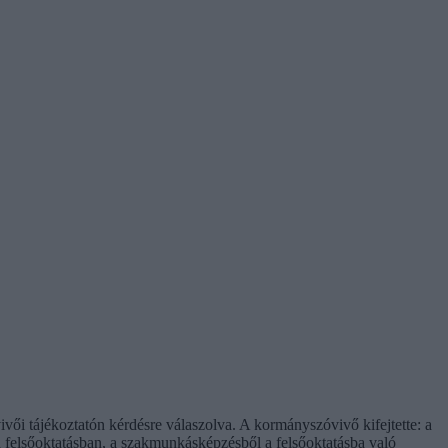
vői tájékoztatón kérdésre válaszolva. A kormányszóvivő kifejtette: a
 a felsőoktatásban, a szakmunkásképzésből a felsőoktatásba való