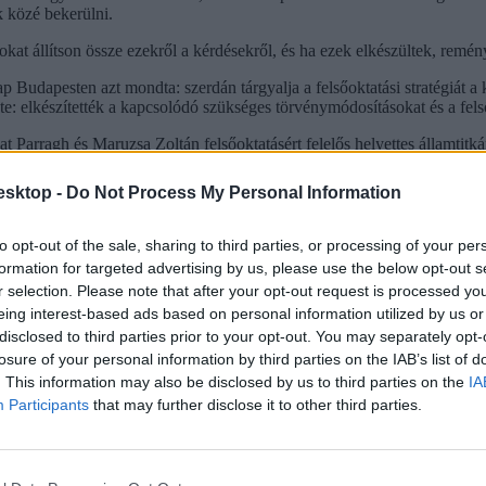
k közé bekerülni.
at állítson össze ezekről a kérdésekről, és ha ezek elkészültek, remény
Budapesten azt mondta: szerdán tárgyalja a felsőoktatási stratégiát a k
te: elkészítették a kapcsolódó szükséges törvénymódosításokat és a felső
 Parragh és Maruzsa Zoltán felsőoktatásért felelős helyettes államtitk
avazhat majd a parlament.
esktop -
Do Not Process My Personal Information
el, 10:1 arányban fogadta el a felsőoktatási stratégiát. A dokumentu
z sok ponton jó irányba mutat, de összességében nem fogadják el. Az 
ökképzést, valamint a duális képzést, ezek - szerinte - nem szerepelnek 
to opt-out of the sale, sharing to third parties, or processing of your per
formation for targeted advertising by us, please use the below opt-out s
ktatási intézményeket: nemzeti tudományegyetemek, egyetemek, főiskol
r selection. Please note that after your opt-out request is processed y
ím bevezetését is a kiemelt egyetemeken. A működtetéssel kapcsolatos fe
eing interest-based ads based on personal information utilized by us or
 kapcsolatos összes cikkünket pedig
itt találjátok
.
disclosed to third parties prior to your opt-out. You may separately opt-
losure of your personal information by third parties on the IAB’s list of
. This information may also be disclosed by us to third parties on the
IA
Participants
that may further disclose it to other third parties.