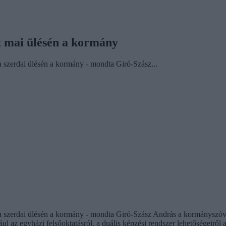
át mai ülésén a kormány
ta szerdai ülésén a kormány - mondta Giró-Szász...
lta szerdai ülésén a kormány - mondta Giró-Szász András a kormányszóvi
ul az egyházi felsőoktatásról, a duális képzési rendszer lehetőségeiről