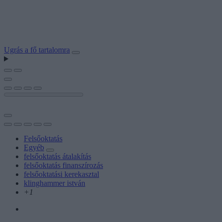
Ugrás a fő tartalomra
Felsőoktatás
Egyéb
felsőoktatás átalakítás
felsőoktatás finanszírozás
felsőoktatási kerekasztal
klinghammer istván
+1