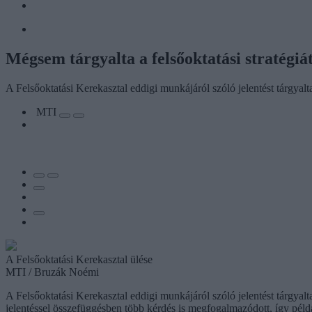
Mégsem tárgyalta a felsőoktatási stratégi
A Felsőoktatási Kerekasztal eddigi munkájáról szóló jelentést tárgyal
MTI
A Felsőoktatási Kerekasztal ülése
MTI / Bruzák Noémi
A Felsőoktatási Kerekasztal eddigi munkájáról szóló jelentést tárgya
jelentéssel összefüggésben több kérdés is megfogalmazódott, így példá