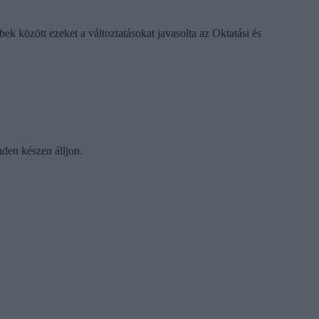
k között ezeket a változtatásokat javasolta az Oktatási és
nden készen álljon.