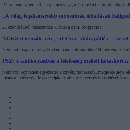
Bár a nyári szünetnek még nincs vége, már most lehet tudni, mikor pi
„A világ legelismertebb tudósainak előadásait hallg
21 ezer diákból választották ki őket a genfi programba.
NOKS-dolgozók bére, cafetéria, túlórapótlék – ezeket
Nemcsak magasabb fizetéseket, hanem kiszámíthatóbb bérrendszert és 
PSZ: a szakképzésben a felelősség mellett hatáskört is
Nem volt közvetlen egyeztetés a törvénytervezetről, mégis elküldte r
megszüntetésével, de javasolják az oktató elnevezés kivezetését és az