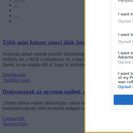
Persona
I want t
Opted 
I want t
Opted 
Több mint kétszer annyi diák jutott be a felsőoktatás
I want 
Nemcsak abban vannak jelentős különbségek az egyetemek között, hogy
Advertis
férőhely jut, a BGE-n mindössze 16, a legolcsóbb havi kollégiumi dí
Opted 
fizetni, és mi alapján dől el, hogy ki költözhet be.
I want t
Felsőoktatás
of my P
Szöllősi Anna
was col
Opted 
Dolgoznának az egyetem mellett, mégsem vállalhatnak 
„Szinte bárhol voltam állásinterjún, mikor megtudták, hogy levelező t
korántsem egyedi: több levelezős hallgató számolt be hasonló nehézsé
Campus life
Kovács Dóri