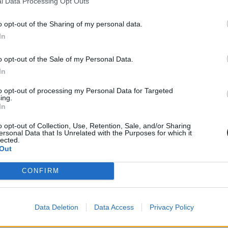
l Data Processing Opt Outs
o opt-out of the Sharing of my personal data.
In
o opt-out of the Sale of my Personal Data.
In
ba, mint ahány kollégiumi férőhely összesen van
to opt-out of processing my Personal Data for Targeted
 hány kollégiumi férőhely jut a hallgatókra, a térítési díj összege s
ing.
jak pedig 9300 és 25 500 forint között mozognak a vizsgált intézménye
In
o opt-out of Collection, Use, Retention, Sale, and/or Sharing
ersonal Data that Is Unrelated with the Purposes for which it
lected.
Out
diákmunkát – több mint százezer levelezős hallgatót é
CONFIRM
agozatos hallgató vagyok, egyből húzni kezdték a szájukat” – számolt b
gekről.
Data Deletion
Data Access
Privacy Policy