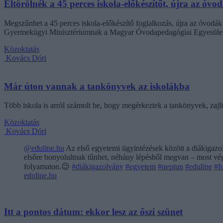
Eltörölnék a 45 perces iskola-előkészítőt, újra az óvo
Megszűnhet a 45 perces iskola-előkészítő foglalkozás, újra az óvodák 
Gyermekügyi Minisztériumnak a Magyar Óvodapedagógiai Egyesület
Közoktatás
Kovács Dóri
Már úton vannak a tankönyvek az iskolákba
Több iskola is arról számolt be, hogy megérkeztek a tankönyvek, zajl
Közoktatás
Kovács Dóri
@eduline.hu
Az első egyetemi ügyintézések között a diákigazol
elsőre bonyolultnak tűnhet, néhány lépésből megvan – most végi
folyamaton.😉
#diákigazolvány
#egyetem
#neptun
#eduline
#f
eduline.hu
Itt a pontos dátum: ekkor lesz az őszi szünet