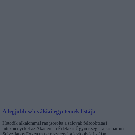
A legjobb szlovákiai egyetemek listája
Hatodik alkalommal rangsorolta a szlovák felsőoktatási
intézményeket az Akadémiai Értékelő Ügynökség – a komáromi
Selye János Egyetem nem szerepel a legjobbak listáján.