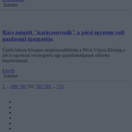
Eduline
Rács mögött "karácsonyozik" a pécsi egyetem volt
gazdasági igazgatója
Újabb három hónapra meghosszabbította a Pécsi Városi Bíróság a
pécsi egyetemi vesztegetési ügy gyanúsítottjainak előzetes
letartóztatását.
Egyéb
Eduline
1
...
699
700
701
702
703
...
733