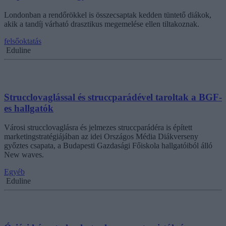
Londonban a rendőrökkel is összecsaptak kedden tüntető diákok,
akik a tandíj várható drasztikus megemelése ellen tiltakoznak.
felsőoktatás
Eduline
Strucclovaglással és struccparádével taroltak a BGF-
es hallgatók
Városi strucclovaglásra és jelmezes struccparádéra is épített
marketingstratégiájában az idei Országos Média Diákverseny
győztes csapata, a Budapesti Gazdasági Főiskola hallgatóiból álló
New waves.
Egyéb
Eduline