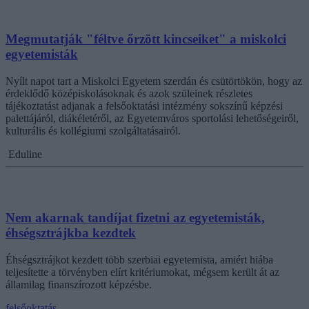
Megmutatják "féltve őrzött kincseiket" a miskolci
egyetemisták
Nyílt napot tart a Miskolci Egyetem szerdán és csütörtökön, hogy az
érdeklődő középiskolásoknak és azok szüleinek részletes
tájékoztatást adjanak a felsőoktatási intézmény sokszínű képzési
palettájáról, diákéletéről, az Egyetemváros sportolási lehetőségeiről,
kulturális és kollégiumi szolgáltatásairól.
Eduline
Nem akarnak tandíjat fizetni az egyetemisták,
éhségsztrájkba kezdtek
Éhségsztrájkot kezdett több szerbiai egyetemista, amiért hiába
teljesítette a törvényben elírt kritériumokat, mégsem került át az
államilag finanszírozott képzésbe.
felsőoktatás