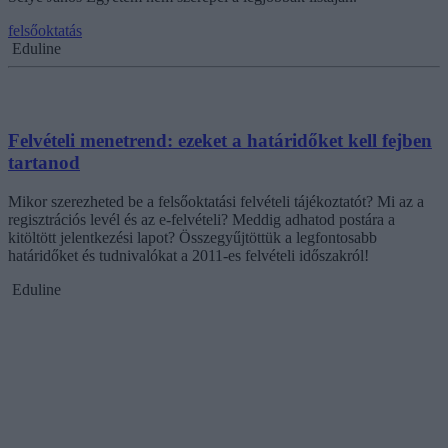
felsőoktatás
Eduline
Felvételi menetrend: ezeket a határidőket kell fejben
tartanod
Mikor szerezheted be a felsőoktatási felvételi tájékoztatót? Mi az a
regisztrációs levél és az e-felvételi? Meddig adhatod postára a
kitöltött jelentkezési lapot? Összegyűjtöttük a legfontosabb
határidőket és tudnivalókat a 2011-es felvételi időszakról!
Eduline