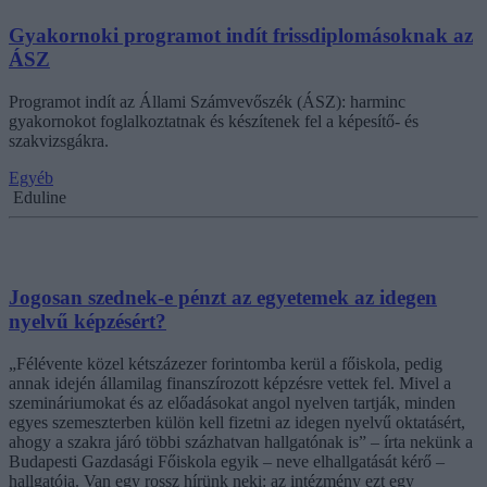
Gyakornoki programot indít frissdiplomásoknak az
ÁSZ
Programot indít az Állami Számvevőszék (ÁSZ): harminc
gyakornokot foglalkoztatnak és készítenek fel a képesítő- és
szakvizsgákra.
Egyéb
Eduline
Jogosan szednek-e pénzt az egyetemek az idegen
nyelvű képzésért?
„Félévente közel kétszázezer forintomba kerül a főiskola, pedig
annak idején államilag finanszírozott képzésre vettek fel. Mivel a
szemináriumokat és az előadásokat angol nyelven tartják, minden
egyes szemeszterben külön kell fizetni az idegen nyelvű oktatásért,
ahogy a szakra járó többi százhatvan hallgatónak is” – írta nekünk a
Budapesti Gazdasági Főiskola egyik – neve elhallgatását kérő –
hallgatója. Van egy rossz hírünk neki: az intézmény ezt egy