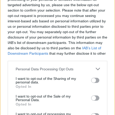
honvédelmi miniszter a közrádióban.
targeted advertising by us, please use the below opt-out
section to confirm your selection. Please note that after your
Eduline
opt-out request is processed you may continue seeing
interest-based ads based on personal information utilized by
us or personal information disclosed to third parties prior to
your opt-out. You may separately opt-out of the further
Jövő ősztől az interneten is lehet igényelni diákhitelt
disclosure of your personal information by third parties on the
IAB’s list of downstream participants. This information may
A fővárosi egyetemek közül elsőként az Óbudai Egyetem hallgatói
also be disclosed by us to third parties on the
IAB’s List of
élhetnek az intézményen belüli diákhitel-igénylés lehetőségével -
Downstream Participants
that may further disclose it to other
állapodott meg az egyetem és a Diákhitel Központ (DK) Zrt.
november 30-án. Bugár Csaba vezérigazgató az eseményen a Napi
third parties.
Gazdaságnak elmondta: ősztől az interneten is lehet majd igényelni
diákhitelt.
Personal Data Processing Opt Outs
Egyéb
I want to opt-out of the Sharing of my
Edupress
personal data.
Opted In
I want to opt-out of the Sale of my
Personal Data.
Opted In
Már szeptembertől nagy változásokra számíthatnak
az egyetemisták
I want to opt-out of processing my