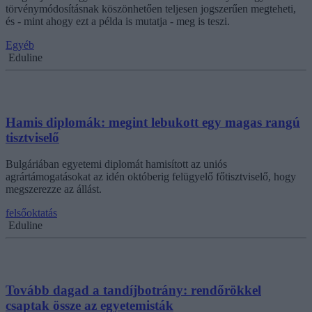
törvénymódosításnak köszönhetően teljesen jogszerűen megteheti,
és - mint ahogy ezt a példa is mutatja - meg is teszi.
Egyéb
Eduline
Hamis diplomák: megint lebukott egy magas rangú
tisztviselő
Bulgáriában egyetemi diplomát hamisított az uniós
agrártámogatásokat az idén októberig felügyelő főtisztviselő, hogy
megszerezze az állást.
felsőoktatás
Eduline
Tovább dagad a tandíjbotrány: rendőrökkel
csaptak össze az egyetemisták