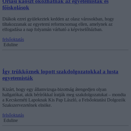
Óriási káoszt okozhatnak az egyetemisták és
főiskolások
Diákok ezrei gyülekeztek kedden az olasz városokban, hogy
tiltakozzanak az egyetemi reformcsomag ellen, amelynek az
elfogadása a nap folyamán várható a képviselőházban.
felsőoktatás
Eduline
Így trükköznek lopott szakdolgozatokkal a lusta
egyetemisták
Kizárt, hogy egy államvizsga-bizottság átengedjen olyan
hallgatókat, akik bérírókkal íratják meg szakdolgozatukat – mondta
a Kecskeméti Lapoknak Kis Pap László, a Felsőoktatási Dolgozók
Szakszervezetének elnöke.
felsőoktatás
Eduline