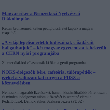
Magyar siker a Nemzetközi Nyelvészeti
Diákolimpián
Ketten bronzérmet, ketten pedig dicséretet kaptak a magyar
csapatból.
„A világ legelismertebb tudósainak előadásait
hallgathatjuk” – két magyar egyetemista is bekerült
a CERN nyári programjába
21 ezer diákból választották ki őket a genfi programba.
NOKS-dolgozók bére, cafetéria, túlórapótlék –
ezeket a változásokat sürgeti a PDSZ a
köznevelésben
Nemcsak magasabb fizetéseket, hanem kiszámíthatóbb bérrendszert
és minden ledolgozott túlóra kifizetését is szeretné elérni a
Pedagógusok Demokratikus Szakszervezete (PDSZ).