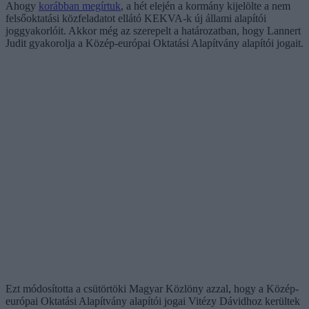
Ahogy
korábban megírtuk
, a hét elején a kormány kijelölte a nem
felsőoktatási közfeladatot ellátó KEKVA-k új állami alapítói
joggyakorlóit. Akkor még az szerepelt a határozatban, hogy Lannert
Judit gyakorolja a Közép-európai Oktatási Alapítvány alapítói jogait.
Ezt módosította a csütörtöki Magyar Közlöny azzal, hogy a Közép-
európai Oktatási Alapítvány alapítói jogai Vitézy Dávidhoz kerültek