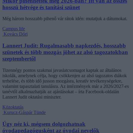
Mikor pihenhettek még 2026-ban? Itt van az összes
hosszú hétvége és tanítási szünet
Még három hosszabb pihenő vár rátok idén: mutatjuk a dátumokat.
Campus life
Kovács Dóri
Lannert Judit: Rugalmasabb napkezdés, hosszabb
szünetek és több mozgás jöhet az alsó tagozatokban
szeptembertől
Tizennégy pontos szakmai javaslatcsomagot kaptak az általános
iskolák, amelynek célja, hogy csökkenjen az alsó tagozatos diákok
terhelése, és több idő jusson mozgásra, kreatív tevékenységekre,
valamint tapasztalati tanulásra. Az intézmények már a 2026/2027-es
tanévtől alkalmazhatják az ajánlásokat – írta Facebook-oldalán
Lannert Judit oktatási miniszter.
Közoktatás
Kurucz-Gáspár Tünde
Úgy néz ki, mégsem dolgozhatnak
óvodapedagógusként az óvodai nevelők