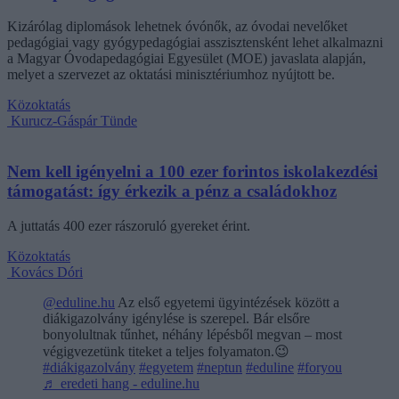
Kizárólag diplomások lehetnek óvónők, az óvodai nevelőket
pedagógiai vagy gyógypedagógiai asszisztensként lehet alkalmazni
a Magyar Óvodapedagógiai Egyesület (MOE) javaslata alapján,
melyet a szervezet az oktatási minisztériumhoz nyújtott be.
Közoktatás
Kurucz-Gáspár Tünde
Nem kell igényelni a 100 ezer forintos iskolakezdési
támogatást: így érkezik a pénz a családokhoz
A juttatás 400 ezer rászoruló gyereket érint.
Közoktatás
Kovács Dóri
@eduline.hu
Az első egyetemi ügyintézések között a
diákigazolvány igénylése is szerepel. Bár elsőre
bonyolultnak tűnhet, néhány lépésből megvan – most
végigvezetünk titeket a teljes folyamaton.😉
#diákigazolvány
#egyetem
#neptun
#eduline
#foryou
♬ eredeti hang - eduline.hu