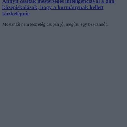
Annyit csaltak mesterséges intelligenciával a dán
középiskolások, hogy a kormánynak kellett
közbelépnie
Mostantól nem lesz elég csupán jól megírni egy beadandót.