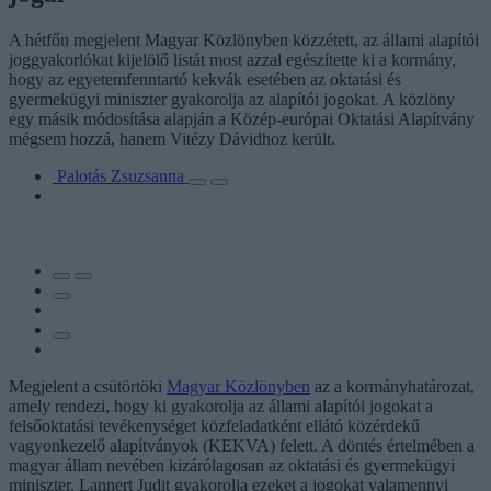
A hétfőn megjelent Magyar Közlönyben közzétett, az állami alapítói
joggyakorlókat kijelölő listát most azzal egészítette ki a kormány,
hogy az egyetemfenntartó kekvák esetében az oktatási és
gyermekügyi miniszter gyakorolja az alapítói jogokat. A közlöny
egy másik módosítása alapján a Közép-európai Oktatási Alapítvány
mégsem hozzá, hanem Vitézy Dávidhoz került.
Palotás Zsuzsanna
Megjelent a csütörtöki
Magyar Közlönyben
az a kormányhatározat,
amely rendezi, hogy ki gyakorolja az állami alapítói jogokat a
felsőoktatási tevékenységet közfeladatként ellátó közérdekű
vagyonkezelő alapítványok (KEKVA) felett. A döntés értelmében a
magyar állam nevében kizárólagosan az oktatási és gyermekügyi
miniszter, Lannert Judit gyakorolja ezeket a jogokat valamennyi