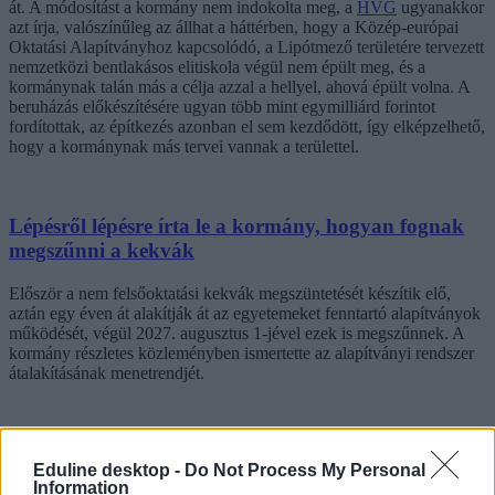
át. A módosítást a kormány nem indokolta meg, a
HVG
ugyanakkor
azt írja, valószínűleg az állhat a háttérben, hogy a Közép-európai
Oktatási Alapítványhoz kapcsolódó, a Lipótmező területére tervezett
nemzetközi bentlakásos elitiskola végül nem épült meg, és a
kormánynak talán más a célja azzal a hellyel, ahová épült volna. A
beruházás előkészítésére ugyan több mint egymilliárd forintot
fordítottak, az építkezés azonban el sem kezdődött, így elképzelhető,
hogy a kormánynak más tervei vannak a területtel.
Lépésről lépésre írta le a kormány, hogyan fognak
megszűnni a kekvák
Először a nem felsőoktatási kekvák megszüntetését készítik elő,
aztán egy éven át alakítják át az egyetemeket fenntartó alapítványok
működését, végül 2027. augusztus 1-jével ezek is megszűnnek. A
kormány részletes közleményben ismertette az alapítványi rendszer
átalakításának menetrendjét.
Eduline desktop -
Do Not Process My Personal
Information