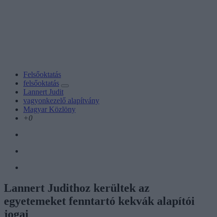
Felsőoktatás
felsőoktatás
Lannert Judit
vagyonkezelő alapítvány
Magyar Közlöny
+0
Lannert Judithoz kerültek az
egyetemeket fenntartó kekvák alapítói
jogai