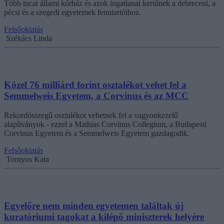
Több tucat állami kórház és azok ingatlanai kerülnek a debreceni, a
pécsi és a szegedi egyetemek fenntartóihoz.
Felsőoktatás
Székács Linda
Közel 76 milliárd forint osztalékot vehet fel a
Semmelweis Egyetem, a Corvinus és az MCC
Rekordösszegű osztalékot vehetnek fel a vagyonkezelő
alapítványok - ezzel a Mathias Corvinus Collegium, a Budapesti
Corvinus Egyetem és a Semmelweis Egyetem gazdagodik.
Felsőoktatás
Tornyos Kata
Egyelőre nem minden egyetemen találtak új
kuratóriumi tagokat a kilépő miniszterek helyére