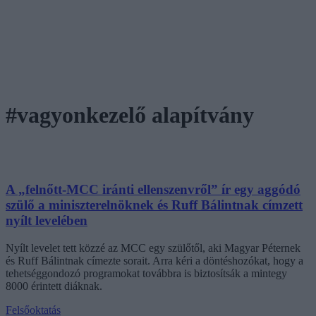
#vagyonkezelő alapítvány
A „felnőtt-MCC iránti ellenszenvről” ír egy aggódó
szülő a miniszterelnöknek és Ruff Bálintnak címzett
nyílt levelében
Nyílt levelet tett közzé az MCC egy szülőtől, aki Magyar Péternek
és Ruff Bálintnak címezte sorait. Arra kéri a döntéshozókat, hogy a
tehetséggondozó programokat továbbra is biztosítsák a mintegy
8000 érintett diáknak.
Felsőoktatás