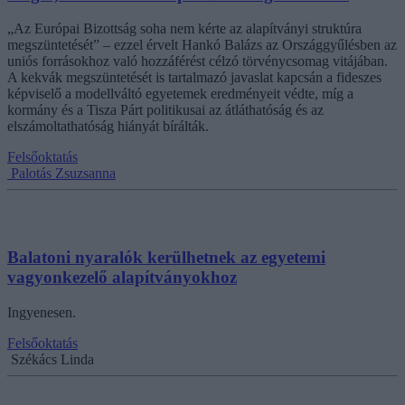
„Az Európai Bizottság soha nem kérte az alapítványi struktúra
megszüntetését” – ezzel érvelt Hankó Balázs az Országgyűlésben az
uniós forrásokhoz való hozzáférést célzó törvénycsomag vitájában.
A kekvák megszüntetését is tartalmazó javaslat kapcsán a fideszes
képviselő a modellváltó egyetemek eredményeit védte, míg a
kormány és a Tisza Párt politikusai az átláthatóság és az
elszámoltathatóság hiányát bírálták.
Felsőoktatás
Palotás Zsuzsanna
Balatoni nyaralók kerülhetnek az egyetemi
vagyonkezelő alapítványokhoz
Ingyenesen.
Felsőoktatás
Székács Linda