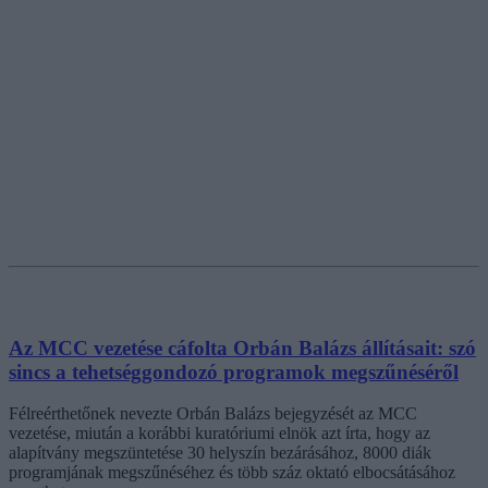
Az MCC vezetése cáfolta Orbán Balázs állításait: szó
sincs a tehetséggondozó programok megszűnéséről
Félreérthetőnek nevezte Orbán Balázs bejegyzését az MCC
vezetése, miután a korábbi kuratóriumi elnök azt írta, hogy az
alapítvány megszüntetése 30 helyszín bezárásához, 8000 diák
programjának megszűnéséhez és több száz oktató elbocsátásához