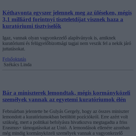
Kéthavonta egyszer jelennek meg az üléseken, mégis
3,1 milliárd forintnyi tiszteletdíjat visznek haza a
kuratóriumi tisztviselők
Igaz, vannak olyan vagyonkezelő alapítványok is, amiknek
kuratóriumi és felügyelőbizottsági tagjai nem veszik fel a nekik járó
juttatásokat.
Felsőoktatás
Székács Linda
Bár a miniszterek lemondtak, mégis kormányközeli
személyek vannak az egyetemi kuratóriumok élén
Februárban jelentette be Gulyás Gergely, hogy az összes miniszter
lemondott a kuratóriumokban betöltött pozíciókról. Erre azért volt
szükség, mert a politikai befolyásra hivatkozva megtagadta a friss
Erasmus+ támogatásokat az Unió. A lemondások ellenére azonban
még mindig kormányközeli személyek vannak a vagyonkezelő