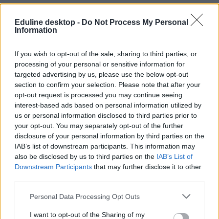
Lannert Judit: megkezdtük az egyetemi alapítványi
Eduline desktop -
Do Not Process My Personal
rendszer átalakítását
Information
A miniszter bejelentette: megnyíltak a pályázatok a felsőoktatási
intézményeket fenntartó alapítványok kuratóriumi és
If you wish to opt-out of the sale, sharing to third parties, or
felügyelőbizottsági tagságaira.
processing of your personal or sensitive information for
targeted advertising by us, please use the below opt-out
Felsőoktatás
section to confirm your selection. Please note that after your
Eduline
opt-out request is processed you may continue seeing
interest-based ads based on personal information utilized by
us or personal information disclosed to third parties prior to
your opt-out. You may separately opt-out of the further
Lannert Judithoz kerültek az egyetemeket fenntartó
disclosure of your personal information by third parties on the
kekvák alapítói jogai
IAB’s list of downstream participants. This information may
also be disclosed by us to third parties on the
IAB’s List of
A hétfőn megjelent Magyar Közlönyben közzétett, az állami alapítói
Downstream Participants
that may further disclose it to other
joggyakorlókat kijelölő listát most azzal egészítette ki a kormány,
third parties.
hogy az egyetemfenntartó kekvák esetében az oktatási és
gyermekügyi miniszter gyakorolja az alapítói jogokat. A közlöny
Personal Data Processing Opt Outs
egy másik módosítása alapján a Közép-európai Oktatási Alapítvány
mégsem hozzá, hanem Vitézy Dávidhoz került.
I want to opt-out of the Sharing of my