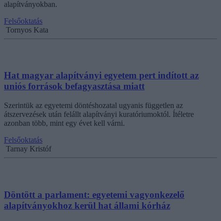
alapítványokban.
Felsőoktatás
Tornyos Kata
Hat magyar alapítványi egyetem pert indított az
uniós források befagyasztása miatt
Szerintük az egyetemi döntéshozatal ugyanis független az
átszervezések után felállt alapítványi kuratóriumoktól. Ítéletre
azonban több, mint egy évet kell várni.
Felsőoktatás
Tarnay Kristóf
Döntött a parlament: egyetemi vagyonkezelő
alapítványokhoz kerül hat állami kórház