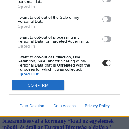
personal data.
Felsőoktatás
Opted In
Palotás Zsuzsanna
I want to opt-out of the Sale of my
Personal Data.
Opted In
Lépésről lépésre írta le a kormány, hogyan fognak
I want to opt-out of processing my
megszűnni a kekvák
Personal Data for Targeted Advertising.
Opted In
Először a nem felsőoktatási kekvák megszüntetését készítik elő,
aztán egy éven át alakítják át az egyetemeket fenntartó alapítványok
I want to opt-out of Collection, Use,
Retention, Sale, and/or Sharing of my
működését, végül 2027. augusztus 1-jével ezek is megszűnnek. A
Personal Data that Is Unrelated with the
kormány részletes közleményben ismertette az alapítványi rendszer
Purposes for which it was collected.
átalakításának menetrendjét.
Opted Out
Felsőoktatás
CONFIRM
Palotás Zsuzsanna
Data Deletion
Data Access
Privacy Policy
Hankó Balázs szerint a kekva-modell
felszámolásával a kormány ”kiáll az egyetemek
mögül, és átáll az Európai Bizottság oldalára”