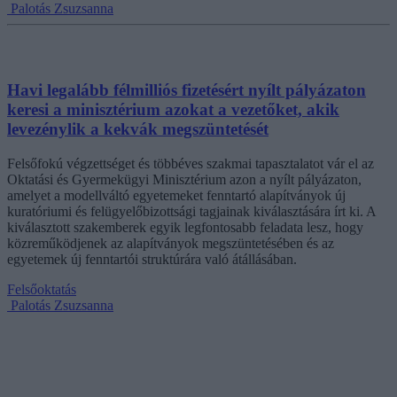
Palotás Zsuzsanna
Havi legalább félmilliós fizetésért nyílt pályázaton
keresi a minisztérium azokat a vezetőket, akik
levezénylik a kekvák megszüntetését
Felsőfokú végzettséget és többéves szakmai tapasztalatot vár el az
Oktatási és Gyermekügyi Minisztérium azon a nyílt pályázaton,
amelyet a modellváltó egyetemeket fenntartó alapítványok új
kuratóriumi és felügyelőbizottsági tagjainak kiválasztására írt ki. A
kiválasztott szakemberek egyik legfontosabb feladata lesz, hogy
közreműködjenek az alapítványok megszüntetésében és az
egyetemek új fenntartói struktúrára való átállásában.
Felsőoktatás
Palotás Zsuzsanna