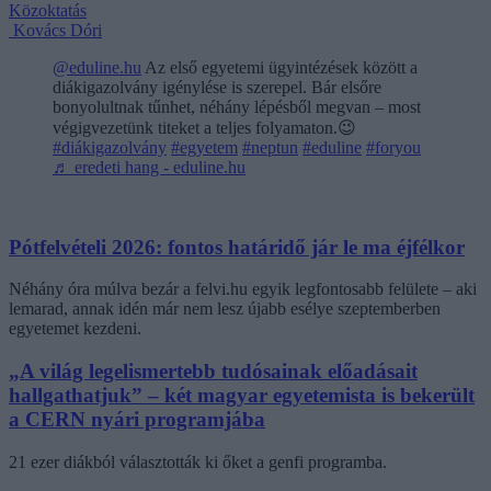
Közoktatás
Kovács Dóri
@eduline.hu
Az első egyetemi ügyintézések között a
diákigazolvány igénylése is szerepel. Bár elsőre
bonyolultnak tűnhet, néhány lépésből megvan – most
végigvezetünk titeket a teljes folyamaton.😉
#diákigazolvány
#egyetem
#neptun
#eduline
#foryou
♬ eredeti hang - eduline.hu
Pótfelvételi 2026: fontos határidő jár le ma éjfélkor
Néhány óra múlva bezár a felvi.hu egyik legfontosabb felülete – aki
lemarad, annak idén már nem lesz újabb esélye szeptemberben
egyetemet kezdeni.
„A világ legelismertebb tudósainak előadásait
hallgathatjuk” – két magyar egyetemista is bekerült
a CERN nyári programjába
21 ezer diákból választották ki őket a genfi programba.