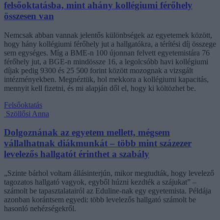
felsőoktatásba, mint ahány kollégiumi férőhely
összesen van
Nemcsak abban vannak jelentős különbségek az egyetemek között,
hogy hány kollégiumi férőhely jut a hallgatókra, a térítési díj összege
sem egységes. Míg a BME-n 100 újonnan felvett egyetemistára 76
férőhely jut, a BGE-n mindössze 16, a legolcsóbb havi kollégiumi
díjak pedig 9300 és 25 500 forint között mozognak a vizsgált
intézményekben. Megnéztük, hol mekkora a kollégiumi kapacitás,
mennyit kell fizetni, és mi alapján dől el, hogy ki költözhet be.
Felsőoktatás
Szöllősi Anna
Dolgoznának az egyetem mellett, mégsem
vállalhatnak diákmunkát – több mint százezer
levelezős hallgatót érinthet a szabály
„Szinte bárhol voltam állásinterjún, mikor megtudták, hogy levelező
tagozatos hallgató vagyok, egyből húzni kezdték a szájukat” –
számolt be tapasztalatairól az Eduline-nak egy egyetemista. Példája
azonban korántsem egyedi: több levelezős hallgató számolt be
hasonló nehézségekről.