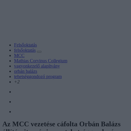
Felsőoktatás
felsőoktatás
MCC
Mathias Corvinus Collegium
vagyonkezelő alapítvány
orbán balázs
tehetséggondozó program
+2
Az MCC vezetése cáfolta Orbán Balázs