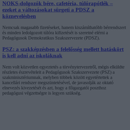
NOKS-dolgozók bére, cafetéria, túlórapótlék –
ezeket a változásokat sürgeti a PDSZ a
köznevelésben
Nemcsak magasabb fizetéseket, hanem kiszámíthatóbb bérrendszert
és minden ledolgozott túlóra kifizetését is szeretné elérni a
Pedagógusok Demokratikus Szakszervezete (PDSZ).
PSZ: a szakképzésben a felelősség mellett hatáskört
is kell adni az iskoláknak
Nem volt közvetlen egyeztetés a törvénytervezetről, mégis elküldte
részletes észrevételeit a Pedagógusok Szakszervezete (PSZ) a
szakminisztériumnak, melyben többek között egyetértettek a
kancellári rendszer megszüntetésével, de javasolják az oktató
elnevezés kivezetését és azt, hogy a főigazgatói poszthoz
pedagógusi végzettségre is legyen szükség.