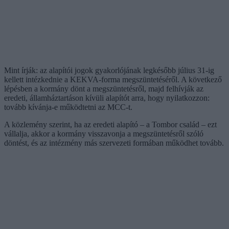
Mint írják: az alapítói jogok gyakorlójának legkésőbb július 31-ig
kellett intézkednie a KEKVA-forma megszüntetéséről. A következő
lépésben a kormány dönt a megszüntetésről, majd felhívják az
eredeti, államháztartáson kívüli alapítót arra, hogy nyilatkozzon:
tovább kívánja-e működtetni az MCC-t.
A közlemény szerint, ha az eredeti alapító – a Tombor család – ezt
vállalja, akkor a kormány visszavonja a megszüntetésről szóló
döntést, és az intézmény más szervezeti formában működhet tovább.