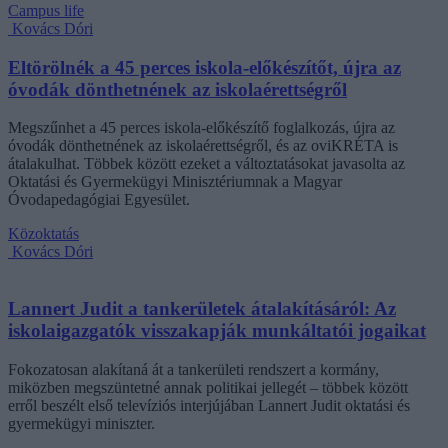
Campus life
Kovács Dóri
Eltörölnék a 45 perces iskola-előkészítőt, újra az
óvodák dönthetnének az iskolaérettségről
Megszűnhet a 45 perces iskola-előkészítő foglalkozás, újra az
óvodák dönthetnének az iskolaérettségről, és az oviKRÉTA is
átalakulhat. Többek között ezeket a változtatásokat javasolta az
Oktatási és Gyermekügyi Minisztériumnak a Magyar
Óvodapedagógiai Egyesület.
Közoktatás
Kovács Dóri
Lannert Judit a tankerületek átalakításáról: Az
iskolaigazgatók visszakapják munkáltatói jogaikat
Fokozatosan alakítaná át a tankerületi rendszert a kormány,
miközben megszüntetné annak politikai jellegét – többek között
erről beszélt első televíziós interjújában Lannert Judit oktatási és
gyermekügyi miniszter.