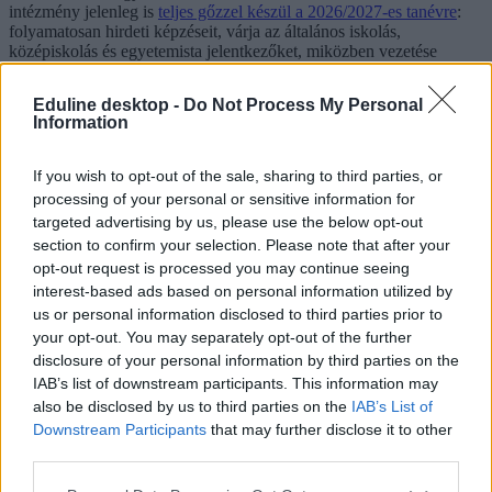
intézmény jelenleg is
teljes gőzzel készül a 2026/2027-es tanévre
:
folyamatosan hirdeti képzéseit, várja az általános iskolás,
középiskolás és egyetemista jelentkezőket, miközben vezetése
többször is hangsúlyozta, hogy céljuk a tehetséggondozó programok
zavartalan folytatása.
Eduline desktop -
Do Not Process My Personal
Information
Túl sokba került volna, ezért nem épül meg az MCC
If you wish to opt-out of the sale, sharing to third parties, or
új budapesti székháza a Somlói úton
processing of your personal or sensitive information for
targeted advertising by us, please use the below opt-out
A Mathias Corvinus Collegium (MCC) kuratóriuma úgy döntött,
section to confirm your selection. Please note that after your
hogy nem valósítja meg a Somlói útra tervezett új budapesti központ
opt-out request is processed you may continue seeing
építését. A beruházásra kiírt közbeszerzést eredménytelennek
interest-based ads based on personal information utilized by
nyilvánították, mert a beérkezett ajánlatok meghaladták a
us or personal information disclosed to third parties prior to
rendelkezésre álló keretet.
your opt-out. You may separately opt-out of the further
disclosure of your personal information by third parties on the
IAB’s list of downstream participants. This information may
also be disclosed by us to third parties on the
IAB’s List of
Downstream Participants
that may further disclose it to other
third parties.