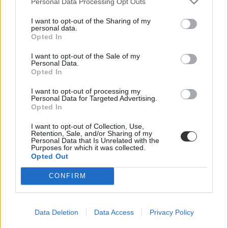
Personal Data Processing Opt Outs
I want to opt-out of the Sharing of my
personal data.
Opted In
I want to opt-out of the Sale of my
Personal Data.
Opted In
I want to opt-out of processing my
Personal Data for Targeted Advertising.
MCC
Opted In
Mathias Corvinus Collegium
vagyonkezelő alapítvány
I want to opt-out of Collection, Use,
orbán balázs
Retention, Sale, and/or Sharing of my
tehetséggondozó program
Personal Data that Is Unrelated with the
Purposes for which it was collected.
Opted Out
CONFIRM
Data Deletion
Data Access
Privacy Policy