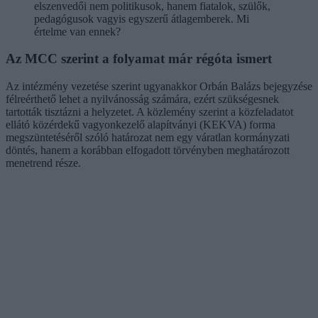
elszenvedői nem politikusok, hanem fiatalok, szülők,
pedagógusok vagyis egyszerű átlagemberek. Mi
értelme van ennek?
Az MCC szerint a folyamat már régóta ismert
Az intézmény vezetése szerint ugyanakkor Orbán Balázs bejegyzése
félreérthető lehet a nyilvánosság számára, ezért szükségesnek
tartották tisztázni a helyzetet. A közlemény szerint a közfeladatot
ellátó közérdekű vagyonkezelő alapítványi (KEKVA) forma
megszüntetéséről szóló határozat nem egy váratlan kormányzati
döntés, hanem a korábban elfogadott törvényben meghatározott
menetrend része.