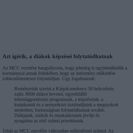
Azt ígérik, a diákok képzései folytatódhatnak
Az MCC vezetése hangsúlyozta, hogy jelenleg is együttműködik a
kormánnyal annak érdekében, hogy az intézmény működése
zökkenőmentesen folytatódjon. Úgy fogalmaztak:
Reményeink szerint a Kárpát-medence 30 helyszínén
zajló, 8000 diákot bevonó, egyedülálló
tehetséggondozási programunk, a képzéseink, a
kutatásaink és a nemzetközi ösztöndíjaink a megszokott
mederben, biztonságban folytatódhatnak tovább.
Diákjaink, szüleik és munkatársaink jövője és
nyugalma az első számú prioritásunk.
Tehát az MCC egyelőre változatlan működéssel számol. Az