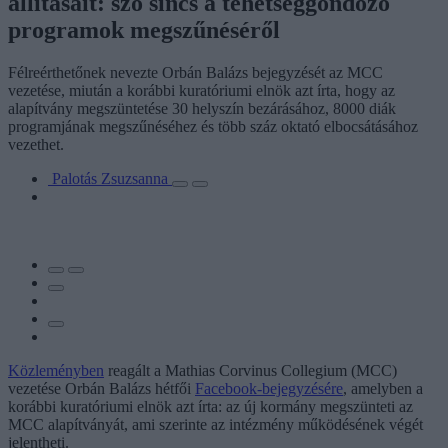
állításait: szó sincs a tehetséggondozó
programok megszűnéséről
Félreérthetőnek nevezte Orbán Balázs bejegyzését az MCC
vezetése, miután a korábbi kuratóriumi elnök azt írta, hogy az
alapítvány megszüntetése 30 helyszín bezárásához, 8000 diák
programjának megszűnéséhez és több száz oktató elbocsátásához
vezethet.
Palotás Zsuzsanna
Közleményben
reagált a Mathias Corvinus Collegium (MCC)
vezetése Orbán Balázs hétfői
Facebook-bejegyzésére
, amelyben a
korábbi kuratóriumi elnök azt írta: az új kormány megszünteti az
MCC alapítványát, ami szerinte az intézmény működésének végét
jelentheti.