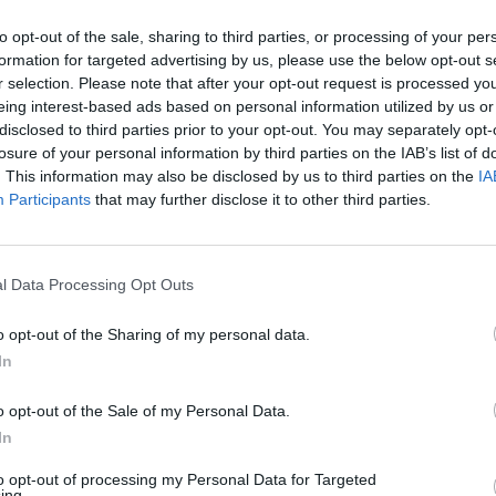
to opt-out of the sale, sharing to third parties, or processing of your per
formation for targeted advertising by us, please use the below opt-out s
r selection. Please note that after your opt-out request is processed y
eing interest-based ads based on personal information utilized by us or
disclosed to third parties prior to your opt-out. You may separately opt-
losure of your personal information by third parties on the IAB’s list of
. This information may also be disclosed by us to third parties on the
IA
ny János Tehetséggondozó Programról
Participants
that may further disclose it to other third parties.
akik később szeretnének a felsőoktatásban tanulni? Most összegyűjtöt
l Data Processing Opt Outs
o opt-out of the Sharing of my personal data.
In
amról érdemes tudni
o opt-out of the Sale of my Personal Data.
In
 diákok, akik szeretnének részt venni később a felsőoktatásban? Össze
to opt-out of processing my Personal Data for Targeted
ing.