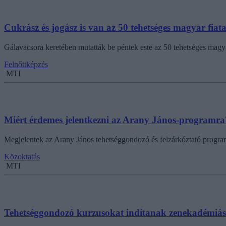
Cukrász és jogász is van az 50 tehetséges magyar fiat
Gálavacsora keretében mutatták be péntek este az 50 tehetséges magyar 
Felnőttképzés
MTI
Miért érdemes jelentkezni az Arany János-programra
Megjelentek az Arany János tehetséggondozó és felzárkóztató programok
Közoktatás
MTI
Tehetséggondozó kurzusokat indítanak zenekadémiá