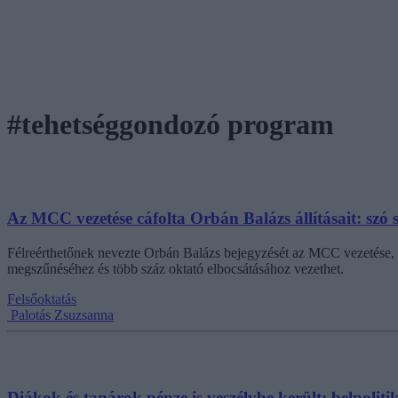
#tehetséggondozó program
Az MCC vezetése cáfolta Orbán Balázs állításait: sz
Félreérthetőnek nevezte Orbán Balázs bejegyzését az MCC vezetése, m
megszűnéséhez és több száz oktató elbocsátásához vezethet.
Felsőoktatás
Palotás Zsuzsanna
Diákok és tanárok pénze is veszélybe került: belpolit