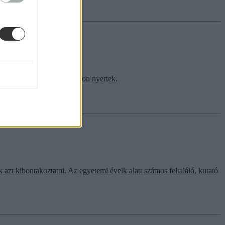
ont
en. Most újabb pályázatokon nyertek.
k azt kibontakoztatni. Az egyetemi éveik alatt számos feltaláló, kutató