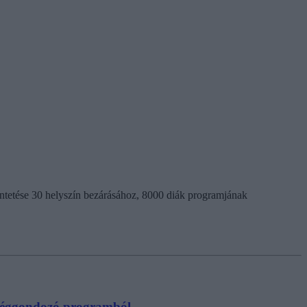
üntetése 30 helyszín bezárásához, 8000 diák programjának
hetséggondozó programból