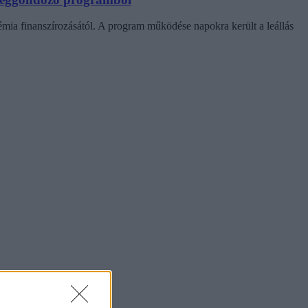
émia finanszírozásától. A program működése napokra került a leállás