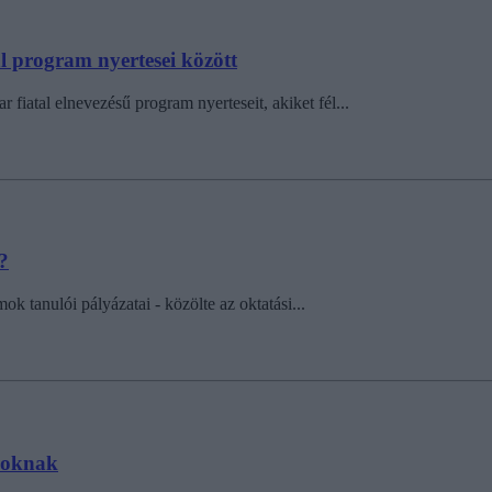
al program nyertesei között
fiatal elnevezésű program nyerteseit, akiket fél...
?
 tanulói pályázatai - közölte az oktatási...
soknak