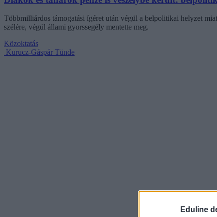
Többmilliárdos támogatási ígéret után végül a belpolitikai helyzet m
szélére, végül állami gyorssegély mentette meg.
Közoktatás
Kurucz-Gáspár Tünde
Eduline d