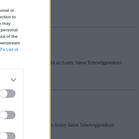
sonal or
ection to
ou may
 personal
out of the
 downstream
B’s List of
tünk minden fontos információt az Arany János Tehetséggondozó
gyűjtöttünk mindent, amit az Arany János Tehetséggondozó