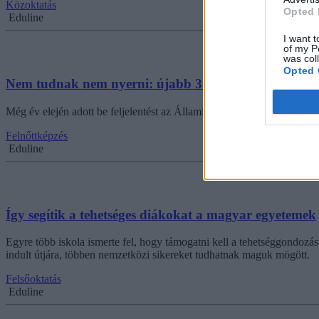
Közoktatás
Opted 
Eduline
I want t
of my P
was col
Opted 
Nem tudnak nem nyerni: újabb 310 milliót kapott t
Még év elején adott be feljelentést az Állami Számvevőszék az uniós
Felnőttképzés
Eduline
Így segítik a tehetséges diákokat a magyar egyetemek
Egyre több iskola ismerte fel, hogy támogatni kell a tehetséggondozást,
indult útjára, többen nemzetközi sikereket tudhatnak maguk mögött.
Felsőoktatás
Eduline