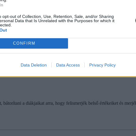
In
o opt-out of Collection, Use, Retention, Sale, and/or Sharing
ersonal Data that Is Unrelated with the Purposes for which it
lected.
Out
ehetséggondozásra a kormányközeli Új Nemzedék Közp
CONFIRM
 forrásokkal megkérdőjelezhetően gazdálkodó kormányközeli intézet ell
Data Deletion
Data Access
Privacy Policy
 bátorítani a diákjaikat arra, hogy felismerjék belső értékeiket és merjé