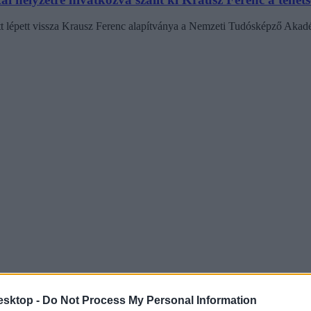
iatt lépett vissza Krausz Ferenc alapítványa a Nemzeti Tudósképző Akad
esktop -
Do Not Process My Personal Information