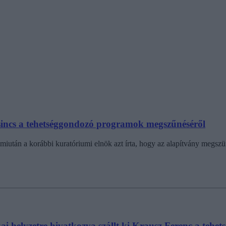
ó sincs a tehetséggondozó programok megszűnéséről
iután a korábbi kuratóriumi elnök azt írta, hogy az alapítvány megsz
ikai helyzetre hivatkozva szállt ki Krausz Ferenc a te