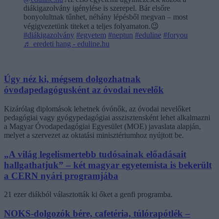
diákigazolvány igénylése is szerepel. Bár elsőre
bonyolultnak tűnhet, néhány lépésből megvan – most
végigvezetünk titeket a teljes folyamaton.😉
#diákigazolvány
#egyetem
#neptun
#eduline
#foryou
♬ eredeti hang - eduline.hu
Úgy néz ki, mégsem dolgozhatnak
óvodapedagógusként az óvodai nevelők
Kizárólag diplomások lehetnek óvónők, az óvodai nevelőket
pedagógiai vagy gyógypedagógiai asszisztensként lehet alkalmazni
a Magyar Óvodapedagógiai Egyesület (MOE) javaslata alapján,
melyet a szervezet az oktatási minisztériumhoz nyújtott be.
„A világ legelismertebb tudósainak előadásait
hallgathatjuk” – két magyar egyetemista is bekerült
a CERN nyári programjába
21 ezer diákból választották ki őket a genfi programba.
NOKS-dolgozók bére, cafetéria, túlórapótlék –