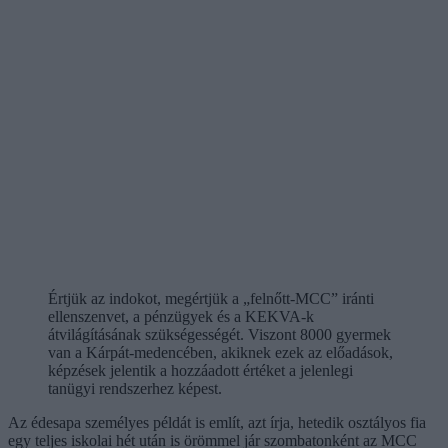
Értjük az indokot, megértjük a „felnőtt-MCC” iránti
ellenszenvet, a pénzügyek és a KEKVA-k
átvilágításának szükségességét. Viszont 8000 gyermek
van a Kárpát-medencében, akiknek ezek az előadások,
képzések jelentik a hozzáadott értéket a jelenlegi
tanügyi rendszerhez képest.
Az édesapa személyes példát is említ, azt írja, hetedik osztályos fia
egy teljes iskolai hét után is örömmel jár szombatonként az MCC