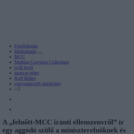
Felsőoktatás
felsőoktatás
MCC
Mathias Corvinus Collegium
nyílt levél
magyar péter
Ruff Bálint
vagyonkezelő alapítvány
+3
A „felnőtt-MCC iránti ellenszenvről” ír
egy aggódó szülő a miniszterelnöknek és