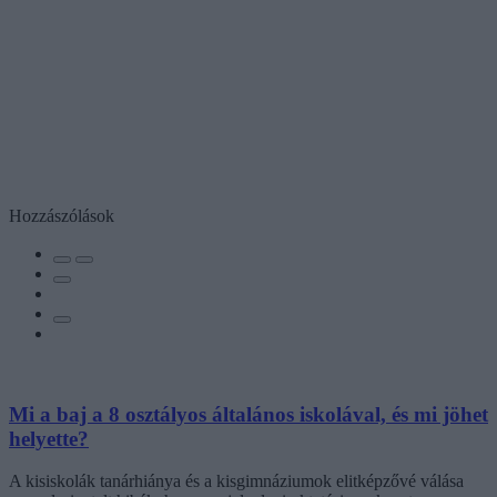
Hozzászólások
Mi a baj a 8 osztályos általános iskolával, és mi jöhet
helyette?
A kisiskolák tanárhiánya és a kisgimnáziumok elitképzővé válása