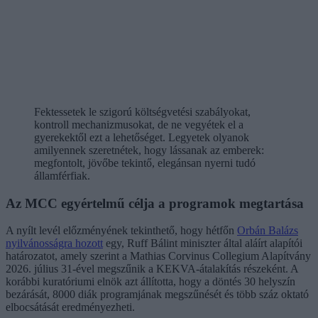
Fektessetek le szigorú költségvetési szabályokat,
kontroll mechanizmusokat, de ne vegyétek el a
gyerekektől ezt a lehetőséget. Legyetek olyanok
amilyennek szeretnétek, hogy lássanak az emberek:
megfontolt, jövőbe tekintő, elegánsan nyerni tudó
államférfiak.
Az MCC egyértelmű célja a programok megtartása
A nyílt levél előzményének tekinthető, hogy hétfőn
Orbán Balázs
nyilvánosságra hozott
egy, Ruff Bálint miniszter által aláírt alapítói
határozatot, amely szerint a Mathias Corvinus Collegium Alapítvány
2026. július 31-ével megszűnik a KEKVA-átalakítás részeként. A
korábbi kuratóriumi elnök azt állította, hogy a döntés 30 helyszín
bezárását, 8000 diák programjának megszűnését és több száz oktató
elbocsátását eredményezheti.