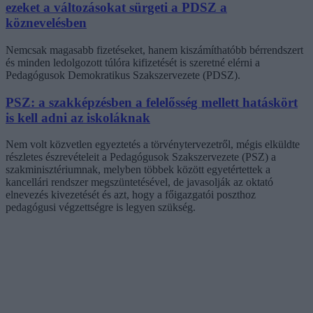
ezeket a változásokat sürgeti a PDSZ a
köznevelésben
Nemcsak magasabb fizetéseket, hanem kiszámíthatóbb bérrendszert
és minden ledolgozott túlóra kifizetését is szeretné elérni a
Pedagógusok Demokratikus Szakszervezete (PDSZ).
PSZ: a szakképzésben a felelősség mellett hatáskört
is kell adni az iskoláknak
Nem volt közvetlen egyeztetés a törvénytervezetről, mégis elküldte
részletes észrevételeit a Pedagógusok Szakszervezete (PSZ) a
szakminisztériumnak, melyben többek között egyetértettek a
kancellári rendszer megszüntetésével, de javasolják az oktató
elnevezés kivezetését és azt, hogy a főigazgatói poszthoz
pedagógusi végzettségre is legyen szükség.