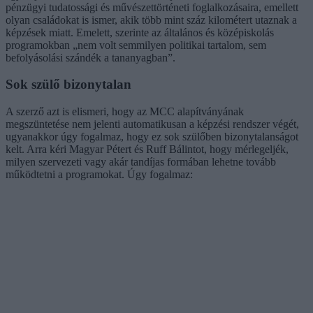
pénzügyi tudatossági és művészettörténeti foglalkozásaira, emellett
olyan családokat is ismer, akik több mint száz kilométert utaznak a
képzések miatt. Emelett, szerinte az általános és középiskolás
programokban „nem volt semmilyen politikai tartalom, sem
befolyásolási szándék a tananyagban”.
Sok szülő bizonytalan
A szerző azt is elismeri, hogy az MCC alapítványának
megszüntetése nem jelenti automatikusan a képzési rendszer végét,
ugyanakkor úgy fogalmaz, hogy ez sok szülőben bizonytalanságot
kelt. Arra kéri Magyar Pétert és Ruff Bálintot, hogy mérlegeljék,
milyen szervezeti vagy akár tandíjas formában lehetne tovább
működtetni a programokat. Úgy fogalmaz: