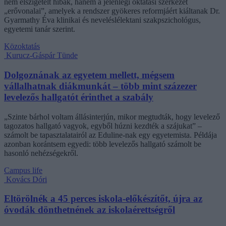
nem elszigetelt hibák, hanem a jelenlegi oktatási szerkezet
„erővonalai”, amelyek a rendszer gyökeres reformjáért kiáltanak Dr.
Gyarmathy Éva klinikai és neveléslélektani szakpszichológus,
egyetemi tanár szerint.
Közoktatás
Kurucz-Gáspár Tünde
Dolgoznának az egyetem mellett, mégsem
vállalhatnak diákmunkát – több mint százezer
levelezős hallgatót érinthet a szabály
„Szinte bárhol voltam állásinterjún, mikor megtudták, hogy levelező
tagozatos hallgató vagyok, egyből húzni kezdték a szájukat” –
számolt be tapasztalatairól az Eduline-nak egy egyetemista. Példája
azonban korántsem egyedi: több levelezős hallgató számolt be
hasonló nehézségekről.
Campus life
Kovács Dóri
Eltörölnék a 45 perces iskola-előkészítőt, újra az
óvodák dönthetnének az iskolaérettségről