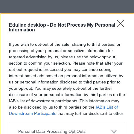
Az MCC vezetése cáfolta Orbán Balázs állításait: szó
Eduline desktop -
Do Not Process My Personal
sincs a tehetséggondozó programok megszűnéséről
Information
Félreérthetőnek nevezte Orbán Balázs bejegyzését az MCC
If you wish to opt-out of the sale, sharing to third parties, or
vezetése, miután a korábbi kuratóriumi elnök azt írta, hogy az
processing of your personal or sensitive information for
alapítvány megszüntetése 30 helyszín bezárásához, 8000 diák
programjának megszűnéséhez és több száz oktató elbocsátásához
targeted advertising by us, please use the below opt-out
vezethet.
section to confirm your selection. Please note that after your
opt-out request is processed you may continue seeing
interest-based ads based on personal information utilized by
us or personal information disclosed to third parties prior to
your opt-out. You may separately opt-out of the further
disclosure of your personal information by third parties on the
IAB’s list of downstream participants. This information may
also be disclosed by us to third parties on the
IAB’s List of
Downstream Participants
that may further disclose it to other
third parties.
Personal Data Processing Opt Outs