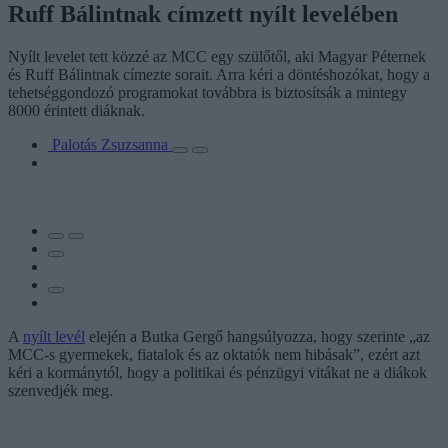
Ruff Bálintnak címzett nyílt levelében
Nyílt levelet tett közzé az MCC egy szülőtől, aki Magyar Péternek
és Ruff Bálintnak címezte sorait. Arra kéri a döntéshozókat, hogy a
tehetséggondozó programokat továbbra is biztosítsák a mintegy
8000 érintett diáknak.
Palotás Zsuzsanna
A
nyílt levél
elején a Butka Gergő hangsúlyozza, hogy szerinte „az
MCC-s gyermekek, fiatalok és az oktatók nem hibásak”, ezért azt
kéri a kormánytól, hogy a politikai és pénzügyi vitákat ne a diákok
szenvedjék meg.