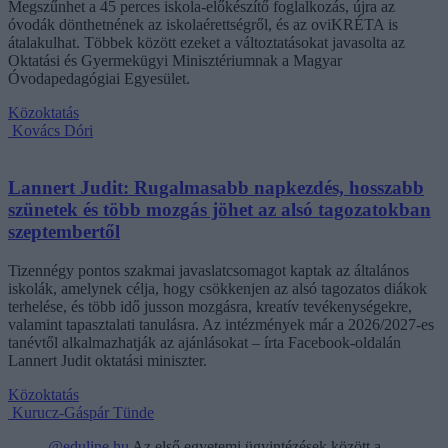
Megszűnhet a 45 perces iskola-előkészítő foglalkozás, újra az
óvodák dönthetnének az iskolaérettségről, és az oviKRÉTA is
átalakulhat. Többek között ezeket a változtatásokat javasolta az
Oktatási és Gyermekügyi Minisztériumnak a Magyar
Óvodapedagógiai Egyesület.
Közoktatás
Kovács Dóri
Lannert Judit: Rugalmasabb napkezdés, hosszabb
szünetek és több mozgás jöhet az alsó tagozatokban
szeptembertől
Tizennégy pontos szakmai javaslatcsomagot kaptak az általános
iskolák, amelynek célja, hogy csökkenjen az alsó tagozatos diákok
terhelése, és több idő jusson mozgásra, kreatív tevékenységekre,
valamint tapasztalati tanulásra. Az intézmények már a 2026/2027-es
tanévtől alkalmazhatják az ajánlásokat – írta Facebook-oldalán
Lannert Judit oktatási miniszter.
Közoktatás
Kurucz-Gáspár Tünde
@eduline.hu
Az első egyetemi ügyintézések között a