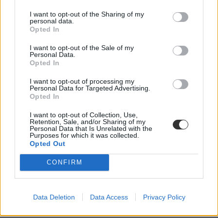
I want to opt-out of the Sharing of my
personal data.
Opted In
I want to opt-out of the Sale of my
Personal Data.
MCC
Opted In
Mathias Corvinus Collegium
nyílt levél
I want to opt-out of processing my
magyar péter
Personal Data for Targeted Advertising.
Ruff Bálint
Opted In
vagyonkezelő alapítvány
I want to opt-out of Collection, Use,
Retention, Sale, and/or Sharing of my
Personal Data that Is Unrelated with the
Purposes for which it was collected.
Opted Out
CONFIRM
Data Deletion
Data Access
Privacy Policy