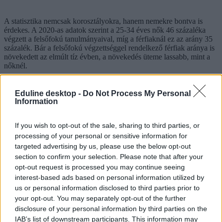
A statisztika nemcsak korosztályokra, hanem nemekre bontva is
érdekes. A 2020-as adatok szerint a 25-34 éves nők 46 százaléka
végzett a felsőfokú tanulmányaival, míg a férfiaknál ez az arány 35
százalék. Bár a felsőfokú végzettséggel rendelkező férfiak aránya is
növekedett az elmúlt tíz évben, a növekedés üteme lassabb, mint a
nőknél.
Eduline desktop -
Do Not Process My Personal
Information
If you wish to opt-out of the sale, sharing to third parties, or
processing of your personal or sensitive information for
targeted advertising by us, please use the below opt-out
section to confirm your selection. Please note that after your
Tetszett a cikk? Kövess minket a Facebookon is, és nem fogsz
opt-out request is processed you may continue seeing
lemaradni a fontos hírekről!
interest-based ads based on personal information utilized by
us or personal information disclosed to third parties prior to
your opt-out. You may separately opt-out of the further
disclosure of your personal information by third parties on the
IAB’s list of downstream participants. This information may