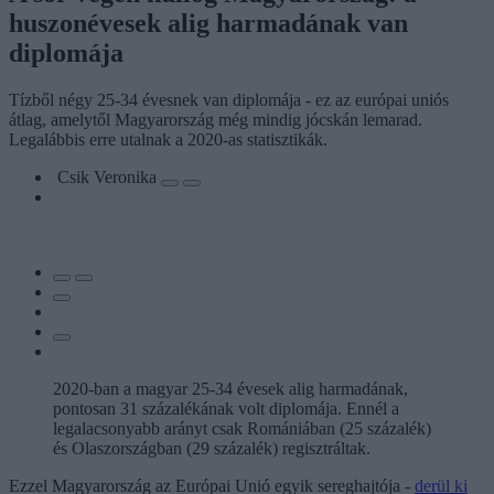
huszonévesek alig harmadának van
diplomája
Tízből négy 25-34 évesnek van diplomája - ez az európai uniós
átlag, amelytől Magyarország még mindig jócskán lemarad.
Legalábbis erre utalnak a 2020-as statisztikák.
Csik Veronika
2020-ban a magyar 25-34 évesek alig harmadának,
pontosan 31 százalékának volt diplomája. Ennél a
legalacsonyabb arányt csak Romániában (25 százalék)
és Olaszországban (29 százalék) regisztráltak.
Ezzel Magyarország az Európai Unió egyik sereghajtója -
derül ki