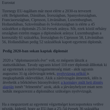
Eurostat
Tizenegy EU-tagállam már most elérte a 2030-ra tervezett
célt: Belgiumban, Dániában, Írországban, Spanyolországban,
Franciaországban, Cipruson, Litvániában, Luxemburgban,
Hollandiában, Szlovéniában és Svédországban is elérte a 45
százalékot a diplomás 25-34 évesek aránya. Sőt, ezek közül néhány
országban extrém magas a diplomások aránya: Luxemburgban a
korosztály 61 százaléka, Írországban és Cipruson 58, Litvániában
56, Hollandiában pedig 52 százalékuk kapott egyetemi diplomát.
Pedig 2020-ban sokan kaptak diplomát
2020 a "diplomaszerzés éve" volt, ez mégsem látszik a
statisztikákban. Tavaly ugyanis közel 110 ezer diplomát állítottak ki
az egyetemek a nyelvvizsgamentesség miatt - akik ugyanis
augusztus 31-ig záróvizsgát tettek,
nyelvvizsga nélkül
is
megkaphatták oklevelüket. Akik a záróvizsgán átmentek, idén is
átvehetik a bőrkötéses bizonyítványt:
a kormány múlt heti döntés
alapján
ismét "felmentést" azok, akik a járványhelyzet miatt nem
tudták megszerezni a diplomához szükséges nyelvvizsgát.
Ha a megszerzett az egyetemi végzettséget korcsoportokra vetítve
nézzük, kiderül, hogy az EU-ban a 25–54 évesek 36 százaléka