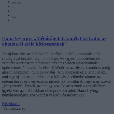
Hana György: „Méltóságot, tekintélyt kell adni az
oktatásról szóló közbeszédnek”
Az új kormány az elődökétől merőben eltérő kommunikációs
stratégiával kezdte meg működését. Az egyes minisztériumok
szintjére kiterjesztett hiperaktivitás érezhetően felszabadulást,
optimizmust ébresztett és éltet. Különösen az olyan, korábban porig
alázott ágazatban, mint az oktatás. Ám pontosan ez a lendület az,
ami egy újabb megkerülhetetlen kihívást is előtérbe rántott: az
érdemi társadalmi egyeztetés ígéretének beváltását, vagy más szóval
„kényszerét”. Ennek, az amúgy pozitív stressznek a kezeléséhez
igyekszem az alábbiakban szempontokat adni. Hana György
humánökológus, közoktatási vezető véleménycikke.
Közoktatás
Vendégszerző