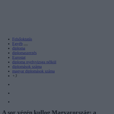
Felsőoktatás
Egyéb
diploma
diplomaszerzés
Eurostat
diploma nyelvvizsga nélkül
diplomások száma
magyar diplomások száma
+3
A sor végén kullog Magyarország: a