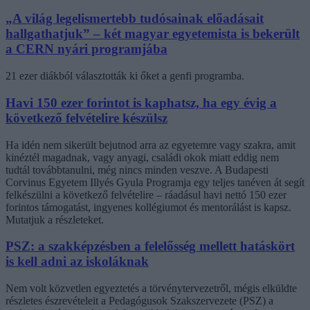
„A világ legelismertebb tudósainak előadásait
hallgathatjuk” – két magyar egyetemista is bekerült
a CERN nyári programjába
21 ezer diákból választották ki őket a genfi programba.
Havi 150 ezer forintot is kaphatsz, ha egy évig a
következő felvételire készülsz
Ha idén nem sikerült bejutnod arra az egyetemre vagy szakra, amit
kinéztél magadnak, vagy anyagi, családi okok miatt eddig nem
tudtál továbbtanulni, még nincs minden veszve. A Budapesti
Corvinus Egyetem Illyés Gyula Programja egy teljes tanéven át segít
felkészülni a következő felvételire – ráadásul havi nettó 150 ezer
forintos támogatást, ingyenes kollégiumot és mentorálást is kapsz.
Mutatjuk a részleteket.
PSZ: a szakképzésben a felelősség mellett hatáskört
is kell adni az iskoláknak
Nem volt közvetlen egyeztetés a törvénytervezetről, mégis elküldte
részletes észrevételeit a Pedagógusok Szakszervezete (PSZ) a