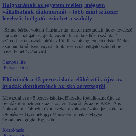
Dolgoznának az egyetem mellett, mégsem
vállalhatnak diákmunkát – több mint százezer
levelezős hallgatót érinthet a szabály
„Szinte bárhol voltam állásinterjún, mikor megtudták, hogy levelező
tagozatos hallgató vagyok, egyből húzni kezdték a szájukat” –
számolt be tapasztalatairól az Eduline-nak egy egyetemista. Példája
azonban korántsem egyedi: több levelezős hallgató számolt be
hasonló nehézségekről.
Campus life
Kovács Dóri
Eltörölnék a 45 perces iskola-előkészítőt, újra az
óvodák dönthetnének az iskolaérettségről
Megszűnhet a 45 perces iskola-előkészítő foglalkozás, újra az
óvodák dönthetnének az iskolaérettségről, és az oviKRÉTA is
átalakulhat. Többek között ezeket a változtatásokat javasolta az
Oktatási és Gyermekügyi Minisztériumnak a Magyar
Óvodapedagógiai Egyesület.
Közoktatás
Kovács Dóri