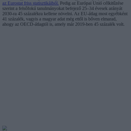
az Eurostat friss statisztikáiból.
Pedig az Európai Unió célkitűzése
szerint a felsőfokú tanulmányokat befejező 25–34 évesek arányát
2030-ra 45 százalékra kellene növelni. Az EU-átlag most egyébként
41 százalék, vagyis a magyar adat még ettől is bőven elmarad,
ahogy az OECD-átlagtól is, amely már 2019-ben 45 százalék volt.