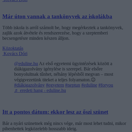
Már úton vannak a tankönyvek az iskolákba
Több iskola is arról számolt be, hogy megérkeztek a tankönyvek,
zajlik azok átvétele és rendszerezése, hogy a szeptemberi
becsengetésre minden készen álljon.
Közoktatás
Kovács Dóri
@eduline.hu
Az első egyetemi ügyintézések között a
diákigazolvány igénylése is szerepel. Bár elsőre
bonyolultnak tűnhet, néhány lépésből megvan – most
végigvezetünk titeket a teljes folyamaton.😉
#diákigazolvány
#egyetem
#neptun
#eduline
#foryou
♬ eredeti hang - eduline.hu
Itt a pontos dátum: ekkor lesz az őszi szünet
Bár a nyári szünetnek még nincs vége, már most lehet tudni, mikor
pihenhettek legközelebb hosszabb ideig.