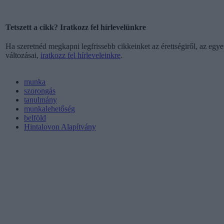
Tetszett a cikk? Iratkozz fel hírlevelünkre
Ha szeretnéd megkapni legfrissebb cikkeinket az érettségiről, az egyet
változásai,
iratkozz fel hírleveleinkre
.
munka
szorongás
tanulmány
munkalehetőség
belföld
Hintalovon Alapítvány