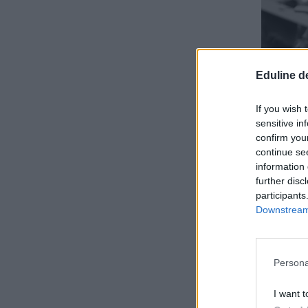
Eduline d
If you wish 
sensitive in
confirm you
continue se
information 
further disc
participants
Downstream 
Persona
I want t