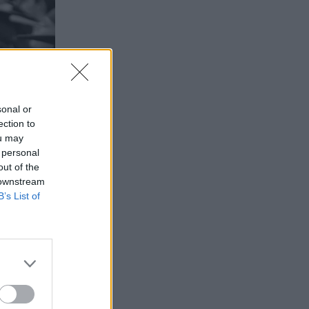
sonal or
ection to
ou may
 personal
out of the
 downstream
B’s List of