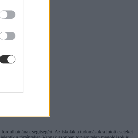
fordulhatnának segítségért. Az iskolák a tudomásukra jutott eseteket
jelentik a történteket. Vannak azonban törvénytelen megoldások is,