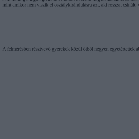
mint amikor nem viszik el osztálykirándulásra azt, aki rosszat csinált,
A felmérésben résztvevő gyerekek közül ötből négyen egyetértettek abb