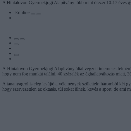
A Hintalovon Gyermekjogi Alapítvány több mint ötezer 10-17 éves gye
Eduline
A Hintalovon Gyermekjogi Alapítvány által végzett internetes felméré
hogy nem fog munkát találni, 40 százalék az éghajlatváltozás miatt, 3
A tananyagról is elég lesújtó a vélemények születtek: háromból két gy
hogy szervezettlen az oktatás, túl sokat ülnek, kevés a sport, de ami m