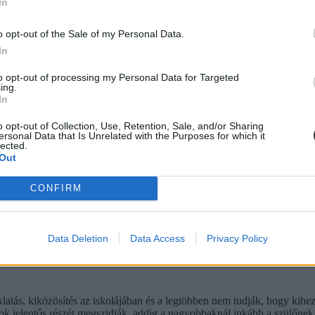
In
o opt-out of the Sale of my Personal Data.
In
to opt-out of processing my Personal Data for Targeted
ing.
In
o opt-out of Collection, Use, Retention, Sale, and/or Sharing
ersonal Data that Is Unrelated with the Purposes for which it
lected.
Out
CONFIRM
Data Deletion
Data Access
Privacy Policy
atás, kiközösítés az iskolájában és a legtöbben nem tudják, hogy kihez 
k jelentős részét megszidják, addig a nagyobbaknál inkább a szülőnek 