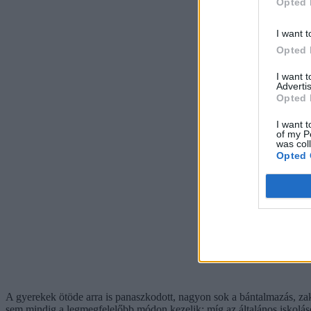
Opted 
I want t
Opted 
I want 
Advertis
Opted 
I want t
of my P
was col
Opted 
A gyerekek ötöde arra is panaszkodott, nagyon sok a bántalmazás, zakl
sem mindig a legmegfelelőbb módon kezelik: míg az általános iskoláso