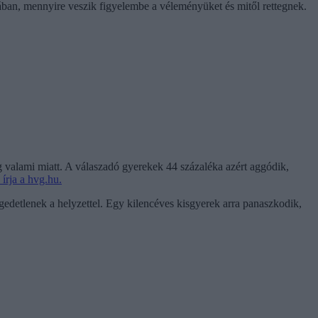
ában, mennyire veszik figyelembe a véleményüket és mitől rettegnek.
g valami miatt. A válaszadó gyerekek 44 százaléka azért aggódik,
írja a hvg.hu.
égedetlenek a helyzettel. Egy kilencéves kisgyerek arra panaszkodik,