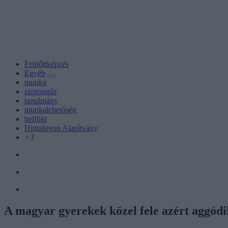
Felnőttképzés
Egyéb
munka
szorongás
tanulmány
munkalehetőség
belföld
Hintalovon Alapítvány
+3
A magyar gyerekek közel fele azért aggódi