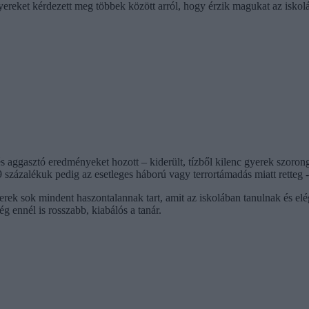
reket kérdezett meg többek között arról, hogy érzik magukat az iskol
s aggasztó eredményeket hozott – kiderült, tízből kilenc gyerek szoron
9 százalékuk pedig az esetleges háború vagy terrortámadás miatt retteg -
erek sok mindent haszontalannak tart, amit az iskolában tanulnak és el
ég ennél is rosszabb, kiabálós a tanár.