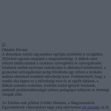
Oktatási Hivatal
A drasztikus romlás ugyanakkor egyfajta jelzésként is szolgálhat,
2024-ben ugyanis megújult a magyarérettségi. A diákok most
először találkozhattak a szokásos szövegértési és szövegalkotási
feladatok mellett nyelvtani szabályokra is rákérdező kérdésekkel, a
gyakorlati szövegalkotást pedig felváltotta egy erősen a lexikális
tudásra rákérdező irodalmi műveltségi teszt. Feltételezhető, hogy a
romlás oka éppen ez a műveltségi teszt és az egyéb újítások, a
diákok számára szokatlan, lexikális tudást igénylő feladatok,
amiknek problematikusságát számos pedagógus kifejezte az érettségi
vizsgák előtt.
Az Eduline-nak például Schiller Mariann, a Magyartanárok
Egyesületének választmányi tagja még márciusban
azt mondta
; az új