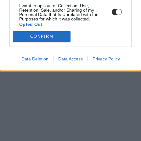
németből kifejezetten nagyot javítottak az érettségizők. A
I want to opt-out of Collection, Use,
középszintű angolérettségi átlageredménye egy év alatt körülbelül
Retention, Sale, and/or Sharing of my
15 százalékkal javult, de németből is körülbelül 14 százalékot
Personal Data that Is Unrelated with the
Purposes for which it was collected.
sikerült javítani. Az előbbiből 76,64 százalékos, az utóbbiból 69,05
Opted Out
százalékos átlageredmény született középszinten.
Javultak továbbá az emelt szintű nyelvi érettségik átlageredményei
CONFIRM
is. Idén angolból 82,72 százalékot értek el az emelt szinten
vizsgázók, ami közel 6 százalékos javulás a 2023-as eredményekhez
képest, németből pedig átlagosan 77,88 százalékot teljesítettek, ami
Data Deletion
Data Access
Privacy Policy
az elmúlt öt év legmagasabb átlageredménye.