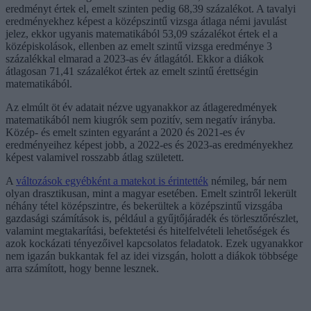
eredményt értek el, emelt szinten pedig 68,39 százalékot. A tavalyi
eredményekhez képest a középszintű vizsga átlaga némi javulást
jelez, ekkor ugyanis matematikából 53,09 százalékot értek el a
középiskolások, ellenben az emelt szintű vizsga eredménye 3
százalékkal elmarad a 2023-as év átlagától. Ekkor a diákok
átlagosan 71,41 százalékot értek az emelt szintű érettségin
matematikából.
Az elmúlt öt év adatait nézve ugyanakkor az átlageredmények
matematikából nem kiugrók sem pozitív, sem negatív irányba.
Közép- és emelt szinten egyaránt a 2020 és 2021-es év
eredményeihez képest jobb, a 2022-es és 2023-as eredményekhez
képest valamivel rosszabb átlag született.
A
változások egyébként a matekot is érintették
némileg, bár nem
olyan drasztikusan, mint a magyar esetében. Emelt szintről lekerült
néhány tétel középszintre, és bekerültek a középszintű vizsgába
gazdasági számítások is, például a gyűjtőjáradék és törlesztőrészlet,
valamint megtakarítási, befektetési és hitelfelvételi lehetőségek és
azok kockázati tényezőivel kapcsolatos feladatok. Ezek ugyanakkor
nem igazán bukkantak fel az idei vizsgán, holott a diákok többsége
arra számított, hogy benne lesznek.