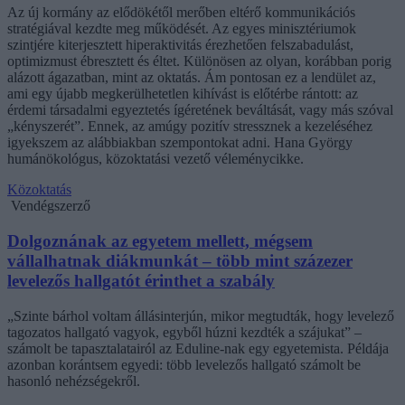
Az új kormány az elődökétől merőben eltérő kommunikációs
stratégiával kezdte meg működését. Az egyes minisztériumok
szintjére kiterjesztett hiperaktivitás érezhetően felszabadulást,
optimizmust ébresztett és éltet. Különösen az olyan, korábban porig
alázott ágazatban, mint az oktatás. Ám pontosan ez a lendület az,
ami egy újabb megkerülhetetlen kihívást is előtérbe rántott: az
érdemi társadalmi egyeztetés ígéretének beváltását, vagy más szóval
„kényszerét”. Ennek, az amúgy pozitív stressznek a kezeléséhez
igyekszem az alábbiakban szempontokat adni. Hana György
humánökológus, közoktatási vezető véleménycikke.
Közoktatás
Vendégszerző
Dolgoznának az egyetem mellett, mégsem
vállalhatnak diákmunkát – több mint százezer
levelezős hallgatót érinthet a szabály
„Szinte bárhol voltam állásinterjún, mikor megtudták, hogy levelező
tagozatos hallgató vagyok, egyből húzni kezdték a szájukat” –
számolt be tapasztalatairól az Eduline-nak egy egyetemista. Példája
azonban korántsem egyedi: több levelezős hallgató számolt be
hasonló nehézségekről.