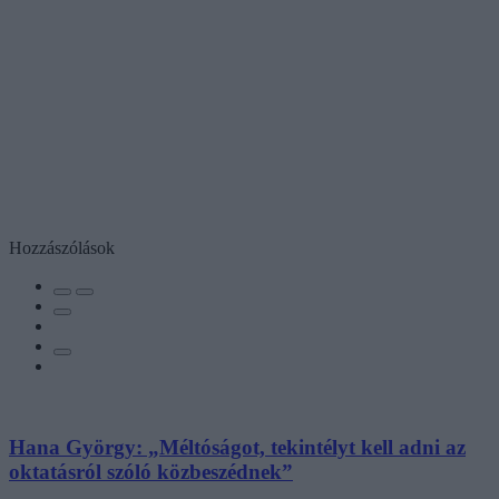
Hozzászólások
Hana György: „Méltóságot, tekintélyt kell adni az
oktatásról szóló közbeszédnek”