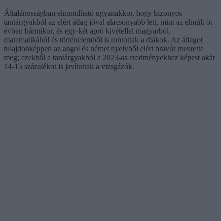
Általánosságban elmondható ugyanakkor, hogy bizonyos
tantárgyakból az elért átlag jóval alacsonyabb lett, mint az elmúlt öt
évben bármikor, és egy-két apró kivétellel magyarból,
matematikából és történelemből is rontottak a diákok. Az átlagot
tulajdonképpen az angol és német nyelvből elért bravúr mentette
meg; ezekből a tantárgyakból a 2023-as eredményekhez képest akár
14-15 százalékot is javítottak a vizsgázók.