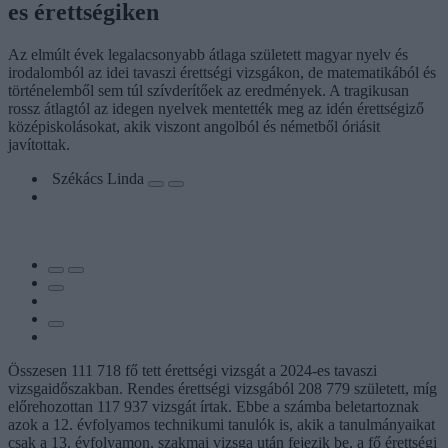
es érettségiken
Az elmúlt évek legalacsonyabb átlaga született magyar nyelv és
irodalomból az idei tavaszi érettségi vizsgákon, de matematikából és
történelemből sem túl szívderítőek az eredmények. A tragikusan
rossz átlagtól az idegen nyelvek mentették meg az idén érettségiző
középiskolásokat, akik viszont angolból és németből óriásit
javítottak.
Székács Linda
Összesen 111 718 fő tett érettségi vizsgát a 2024-es tavaszi
vizsgaidőszakban. Rendes érettségi vizsgából 208 779 született, míg
előrehozottan 117 937 vizsgát írtak. Ebbe a számba beletartoznak
azok a 12. évfolyamos technikumi tanulók is, akik a tanulmányaikat
csak a 13. évfolyamon, szakmai vizsga után fejezik be, a fő érettségi