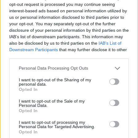
opt-out request is processed you may continue seeing
Aggodalomra adhat okot, hogy az idei középszintű történelem
érettségi vizsga 57,39 százalékos átlageredménye tulajdonképpen
interest-based ads based on personal information utilized by
megfelel a 2020-as 57,28 százalékos eredménynek, bár közel sem
us or personal information disclosed to third parties prior to
olyan rossz, mint a 2021-es 52,20 százalékos mélypont.
your opt-out. You may separately opt-out of the further
Ugyanakkor a 2022-es és 2023-as évhez képest ez az 57,39
disclosure of your personal information by third parties on the
százalék visszacsúszást jelent, ráadásul nem is keveset. 2023-ban
IAB’s list of downstream participants. This information may
átlagosan 62,60 százalékot értek el a diákok középszinten
also be disclosed by us to third parties on the
IAB’s List of
történelemből, így az idei eredmények ettől több mint 5 százalékkal
maradnak el. Ezért pedig még új feladattípusok sem okolhatók,
Downstream Participants
that may further disclose it to other
hiszen a változások a töriérettségit nem igazán érintették, mindössze
third parties.
néhány tétel került át emeltről középszintre, vagy éppenséggel
fordítva.
Personal Data Processing Opt Outs
Emelt szinten ugyanakkor sikerült némileg javítani. Történelemből
I want to opt-out of the Sharing of my
idén 66 százalékot értek el az emelt szinten vizsgázók, ami az elmúlt
personal data.
öt év legjobb átlageredménye.
Opted In
I want to opt-out of the Sale of my
Personal Data.
Opted In
Oktatási Hivatal
I want to opt-out of processing my
Remekeltek angolból és németből
Personal Data for Targeted Advertising.
Opted In
Míg magyarból szomorú eredmények születtek, angolból és