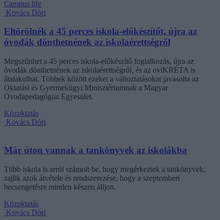
Campus life
Kovács Dóri
Eltörölnék a 45 perces iskola-előkészítőt, újra az
óvodák dönthetnének az iskolaérettségről
Megszűnhet a 45 perces iskola-előkészítő foglalkozás, újra az
óvodák dönthetnének az iskolaérettségről, és az oviKRÉTA is
átalakulhat. Többek között ezeket a változtatásokat javasolta az
Oktatási és Gyermekügyi Minisztériumnak a Magyar
Óvodapedagógiai Egyesület.
Közoktatás
Kovács Dóri
Már úton vannak a tankönyvek az iskolákba
Több iskola is arról számolt be, hogy megérkeztek a tankönyvek,
zajlik azok átvétele és rendszerezése, hogy a szeptemberi
becsengetésre minden készen álljon.
Közoktatás
Kovács Dóri