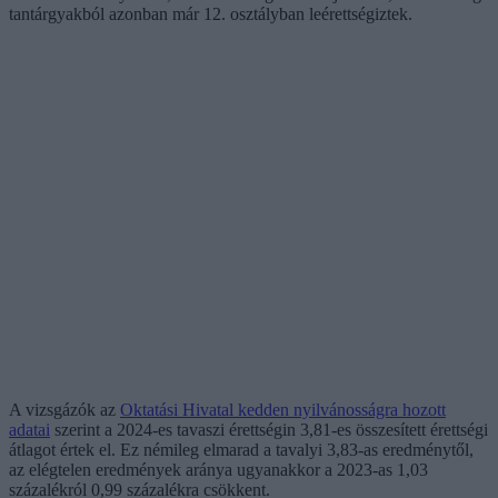
tantárgyakból azonban már 12. osztályban leérettségiztek.
A vizsgázók az
Oktatási Hivatal kedden nyilvánosságra hozott
adatai
szerint a 2024-es tavaszi érettségin 3,81-es összesített érettségi
átlagot értek el. Ez némileg elmarad a tavalyi 3,83-as eredménytől,
az elégtelen eredmények aránya ugyanakkor a 2023-as 1,03
százalékról 0,99 százalékra csökkent.