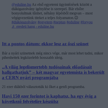
@eduline.hu
Az első egyetemi ügyintézések között a
diákigazolvány igénylése is szerepel. Bár elsőre
bonyolultnak tűnhet, néhány lépésből megvan – most
végigvezetünk titeket a teljes folyamaton.😉
#diákigazolvány
#egyetem
#neptun
#eduline
#foryou
♬ eredeti hang - eduline.hu
Itt a pontos dátum: ekkor lesz az őszi szünet
Bár a nyári szünetnek még nincs vége, már most lehet tudni, mikor
pihenhettek legközelebb hosszabb ideig.
„A világ legelismertebb tudósainak előadásait
hallgathatjuk” – két magyar egyetemista is bekerült
a CERN nyári programjába
21 ezer diákból választották ki őket a genfi programba.
Havi 150 ezer forintot is kaphatsz, ha egy évig a
következő felvételire készülsz