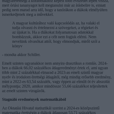
magyarérettségi a korábbiakhoz képest több évtizedet lépett vissza,
mert óriási tananyagot kell megtanulni már az írásbelire is, emiatt
pedig nem marad arra idő, hogy a tanórákon a diákok elmélyülten
ismerkedjenek meg a művekkel.
A magyar kultúrához való kapcsolódás az, ha valaki el
tudja olvasni és értelmezni a szövegeket, a régieket és
az újakat is. Ha a diákokat folyamatosan adatokkal
bombázzuk, akkor ezt a célt nem fogjuk elérni. Nem
nevelünk olvasókat attól, hogy elmondjuk, miről szól a
könyv
- mondta akkor Schiller.
Emelt szinten ugyanakkor nem annyira drasztikus a romlás. 2024-
ben a diákok 66,02 százalékos átlageredményt értek el, ami ugyan
több mint 2 százalékkal elmarad a 2023-as emelt szintű magyar
nyelv és irodalom érettségi átlagától, még mindig erősebb eredmény,
mint a 2022-es 63,54 százalék, vagy éppen az elmúlt öt év abszolút
mélypontja; 2020, amikor mindössze 55,66 százalékot teljesítettek
az emelt szinten vizsgázók.
Stagnáló eredmények matematikából
Az Oktatási Hivatal statisztikái szerint a 2024-es középszintű
matematika érettségin a diákok átlagosan 53,71 százalékos