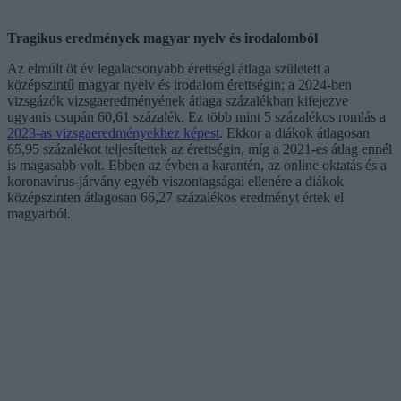
Tragikus eredmények magyar nyelv és irodalomból
Az elmúlt öt év legalacsonyabb érettségi átlaga született a
középszintű magyar nyelv és irodalom érettségin; a 2024-ben
vizsgázók vizsgaeredményének átlaga százalékban kifejezve
ugyanis csupán 60,61 százalék. Ez több mint 5 százalékos romlás a
2023-as vizsgaeredményekhez képest
. Ekkor a diákok átlagosan
65,95 százalékot teljesítettek az érettségin, míg a 2021-es átlag ennél
is magasabb volt. Ebben az évben a karantén, az online oktatás és a
koronavírus-járvány egyéb viszontagságai ellenére a diákok
középszinten átlagosan 66,27 százalékos eredményt értek el
magyarból.