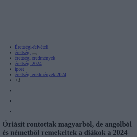
Érettségi-felvételi
érettségi
érettségi eredmények
érettségi 2024
ipost
érettségi eredmények 2024
+1
Óriásit rontottak magyarból, de angolból
és németből remekeltek a diákok a 2024-