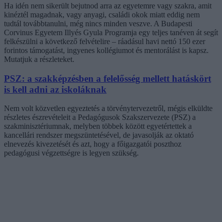
Ha idén nem sikerült bejutnod arra az egyetemre vagy szakra, amit
kinéztél magadnak, vagy anyagi, családi okok miatt eddig nem
tudtál továbbtanulni, még nincs minden veszve. A Budapesti
Corvinus Egyetem Illyés Gyula Programja egy teljes tanéven át segít
felkészülni a következő felvételire – ráadásul havi nettó 150 ezer
forintos támogatást, ingyenes kollégiumot és mentorálást is kapsz.
Mutatjuk a részleteket.
PSZ: a szakképzésben a felelősség mellett hatáskört
is kell adni az iskoláknak
Nem volt közvetlen egyeztetés a törvénytervezetről, mégis elküldte
részletes észrevételeit a Pedagógusok Szakszervezete (PSZ) a
szakminisztériumnak, melyben többek között egyetértettek a
kancellári rendszer megszüntetésével, de javasolják az oktató
elnevezés kivezetését és azt, hogy a főigazgatói poszthoz
pedagógusi végzettségre is legyen szükség.