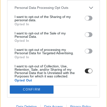
Personal Data Processing Opt Outs
I want to opt-out of the Sharing of my
personal data.
Opted In
I want to opt-out of the Sale of my
Personal Data.
Több mint 10 százalékot javítottak a 2020-as
Opted In
eredményekhez képest a kémiából érettségiző diákok
I want to opt-out of processing my
Personal Data for Targeted Advertising.
Az elmúlt öt év legjobb érettségi átlagát érték el a diákok közép- és
Opted In
emelt szinten is kémiából.
I want to opt-out of Collection, Use,
Érettségi-felvételi
Retention, Sale, and/or Sharing of my
Székács Linda
Personal Data that Is Unrelated with the
Purposes for which it was collected.
Opted Out
CONFIRM
Data Deletion
Data Access
Privacy Policy