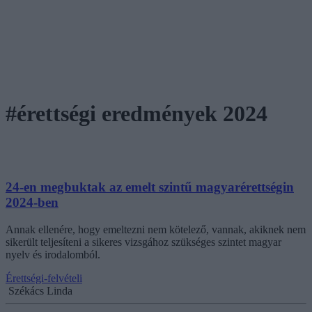
#érettségi eredmények 2024
24-en megbuktak az emelt szintű magyarérettségin
2024-ben
Annak ellenére, hogy emeltezni nem kötelező, vannak, akiknek nem
sikerült teljesíteni a sikeres vizsgához szükséges szintet magyar
nyelv és irodalomból.
Érettségi-felvételi
Székács Linda