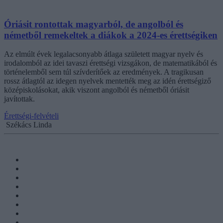
Óriásit rontottak magyarból, de angolból és
németből remekeltek a diákok a 2024-es érettségiken
Az elmúlt évek legalacsonyabb átlaga született magyar nyelv és
irodalomból az idei tavaszi érettségi vizsgákon, de matematikából és
történelemből sem túl szívderítőek az eredmények. A tragikusan
rossz átlagtól az idegen nyelvek mentették meg az idén érettségiző
középiskolásokat, akik viszont angolból és németből óriásit
javítottak.
Érettségi-felvételi
Székács Linda