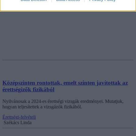
Középszinten rontottak, emelt szinten javítottak az
érettségizők fizikából
Nyilvánosak a 2024-es érettségi vizsgák eredményei. Mutatjuk,
hogyan teljesítettek a vizsgázók fizikából.
Érettségi-felvételi
Székács Linda